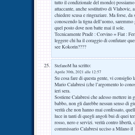
tutto il condizionale del mondo) possiamo 
attaccante, anche sostitutivo di Vlahovic,
chiedere scusa e ringraziare. Ma forse, da s
conoscendo la tigna dell’uomo, saremmo 
quel posto dove non batte mai il sole.
Tecnicamente Pradè : Corvino = Fiat : Ferr
leggere chi ha il coraggio di confutare qu
see Kokorin????
ha scritto:
StefanoM
Aprile 30th, 2021 alle 12:57
Su cosa fare di questa gente, vi consiglio la
Mario Calabresi (che l’argomento lo conos
ieri sera.
Sostiene Calabresi che adesso mettere in ga
babbo, non gli darebbe nessun senso di giu
verità che non hanno mai confessato, quell
luce in tanti di quegli angoli bui di quei te
rosso, nero e servizi. verità contro libertà, 
commissario Calabresi ucciso a Milano il