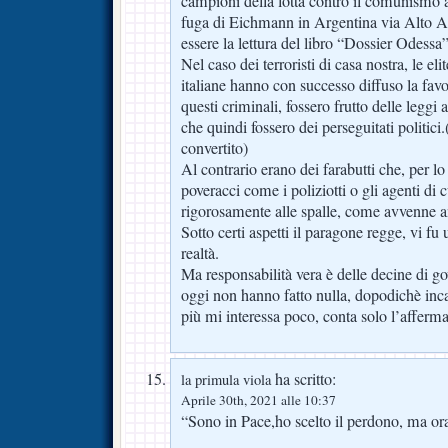
campioni della lotta contro il comunismo 
fuga di Eichmann in Argentina via Alto A
essere la lettura del libro “Dossier Odessa
Nel caso dei terroristi di casa nostra, le elit
italiane hanno con successo diffuso la favo
questi criminali, fossero frutto delle leggi
che quindi fossero dei perseguitati politici
convertito)
Al contrario erano dei farabutti che, per 
poveracci come i poliziotti o gli agenti di 
rigorosamente alle spalle, come avvenne a
Sotto certi aspetti il paragone regge, vi fu
realtà.
Ma responsabilità vera è delle decine di go
oggi non hanno fatto nulla, dopodichè inca
più mi interessa poco, conta solo l’afferma
ha scritto:
la primula viola
Aprile 30th, 2021 alle 10:37
“Sono in Pace,ho scelto il perdono, ma ora