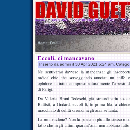
Home |
Foto
Eccoli, ci mancavano
Inserito da admin il 30 Apr 2021 5:24 am. Catego
Ne sentivamo davvero la mancanza: gli insopportabil
radical-chic che sorseggiando annoiati un caffè c
opinione su tutto, compreso naturalmente l’arresto d
di Parigi.
Da Valeria Bruni Tedeschi, già straordinaria soste
Battisti, a Godard, eccoli lì, in prima fila, a chie
macchiato di delitti orrendi negli anni settanta.
La motivazione? Non la pensano più allo stesso mod
fatto che negli ultimi quarant’anni non abbiano fatt