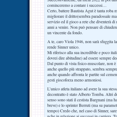
cominceremo a contare i successi…
Certo, battere Bautista Agut è tanta roba
migliorare il dritto(sembra paradossale ma 
servizio ed il gioco a rete che diventerà d
anni a venire. Non può pensare di chiude
un vincente da fondo.
A te, caro Viola 1946, non sarà sfuggita la 
rende Sinner unico.
Mi riferisco alla sua incredibile e poco ital
dovrei dire abitudine) ad essere sempre de
Dal punto di vista fisico-muscolare, non è
anche quello più strappato, sembra sempre
anche quando affronta le partite sul cemen
gesti giocoforza meno armoniosi.
L’unico atleta italiano ad avere la sua stes
decontratto è stato Alberto Tomba. Altri du
senso sono stati il cestista Bargnani (ma h
breve) e lo sprinter Berruti (ma su paramet
tempo) Credo che, nel caso di Sinner, sare
nche in relazione ai successi in carriera. Tr