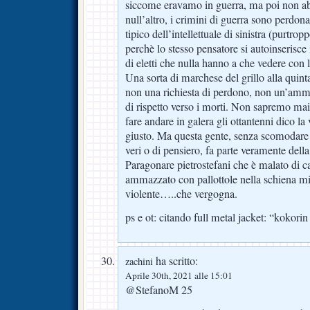
siccome eravamo in guerra, ma poi non a
null’altro, i crimini di guerra sono perdona
tipico dell’intellettuale di sinistra (purtro
perchè lo stesso pensatore si autoinserisc
di eletti che nulla hanno a che vedere con l
Una sorta di marchese del grillo alla quint
non una richiesta di perdono, non un’ammi
di rispetto verso i morti. Non sapremo mai
fare andare in galera gli ottantenni dico la v
giusto. Ma questa gente, senza scomodare i 
veri o di pensiero, fa parte veramente della
Paragonare pietrostefani che è malato di c
ammazzato con pallottole nella schiena mi
violente…..che vergogna.
ps e ot: citando full metal jacket: “kokori
ha scritto:
zachini
Aprile 30th, 2021 alle 15:01
@StefanoM 25