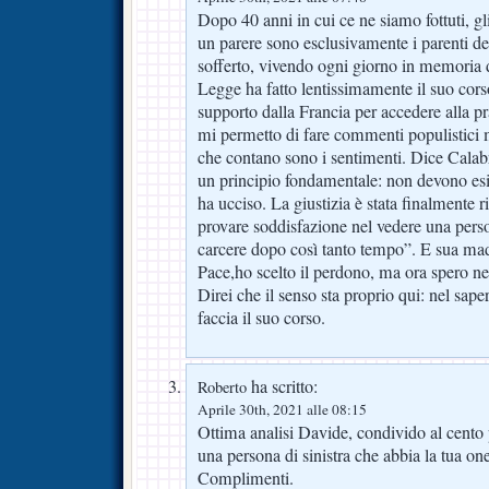
Dopo 40 anni in cui ce ne siamo fottuti, g
un parere sono esclusivamente i parenti de
sofferto, vivendo ogni giorno in memoria d
Legge ha fatto lentissimamente il suo cors
supporto dalla Francia per accedere alla pr
mi permetto di fare commenti populistici m
che contano sono i sentimenti. Dice Calabre
un principio fondamentale: non devono esi
ha ucciso. La giustizia è stata finalmente r
provare soddisfazione nel vedere una pers
carcere dopo così tanto tempo”. E sua mad
Pace,ho scelto il perdono, ma ora spero nel
Direi che il senso sta proprio qui: nel sape
faccia il suo corso.
ha scritto:
Roberto
Aprile 30th, 2021 alle 08:15
Ottima analisi Davide, condivido al cento p
una persona di sinistra che abbia la tua ones
Complimenti.