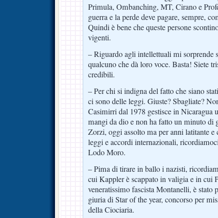
Primula, Ombanching, MT, Cirano e Profet
guerra e la perde deve pagare, sempre, co
Quindi è bene che queste persone scontino
vigenti.
– Riguardo agli intellettuali mi sorprende s
qualcuno che dà loro voce. Basta! Siete tris
credibili.
– Per chi si indigna del fatto che siano sta
ci sono delle leggi. Giuste? Sbagliate? No
Casimirri dal 1978 gestisce in Nicaragua un
mangi da dio e non ha fatto un minuto di 
Zorzi, oggi assolto ma per anni latitante e 
leggi e accordi internazionali, ricordiamoc
Lodo Moro.
– Pima di tirare in ballo i nazisti, ricordi
cui Kappler è scappato in valigia e in cui 
veneratissimo fascista Montanelli, è stato 
giuria di Star of the year, concorso per mis
della Ciociaria.