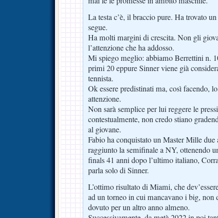
mai le le promesse in ambito maschile.
La testa c’è, il braccio pure. Ha trovato un
segue.
Ha molti margini di crescita. Non gli giova
l’attenzione che ha addosso.
Mi spiego meglio: abbiamo Berrettini n. 
primi 20 eppure Sinner viene già considera
tennista.
Ok essere predistinati ma, così facendo, lo 
attenzione.
Non sarà semplice per lui reggere le pressi
contestualmente, non credo stiano gradendo
al giovane.
Fabio ha conquistato un Master Mille due
raggiunto la semifinale a NY, ottenendo u
finals 41 anni dopo l’ultimo italiano, Corr
parla solo di Sinner.
L’ottimo risultato di Miami, che dev’essere
ad un torneo in cui mancavano i big, non de
dovuto per un altro anno almeno.
Successivamente, da metà 2022 in poi tant