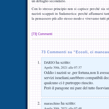
un dettaglio secondario.
Con lo stresso principio non si capisce perché sia st
nazisti scappati in Sudamerica: perché affannarsi ta
la pensassero più allo stesso modo e vivevamo tutti più
[73] Commenti
73 Commenti su “Eccoli, ci manca
ha scritto:
DARIO
Aprile 30th, 2021 alle 07:37
Oddio i nazisti se ,per fortuna,non li avesser
servizi israeliani,sarebbero compatibili de
qualcuno ci è purtroppo riuscito.
Però il paragone mi pare del tutto fuorvian
ha scritto:
maraschino
Aprile 30th, 2021 alle 07:48