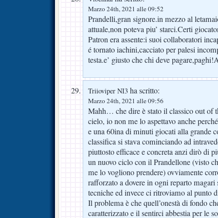
Marzo 24th, 2021 alle 09:52
Prandelli,gran signore.in mezzo al letamaio
attuale,non poteva piu’ starci.Certi giocato
Patron era assente:i suoi collaboratori inc
é tornato iachini,cacciato per palesi inco
testa.e’ giusto che chi deve pagare,paghi!
ha scritto:
Triioviper NI3
Marzo 24th, 2021 alle 09:56
Mahh… che dire è stato il classico out of t
cielo, io non me lo aspettavo anche perc
e una 60ina di minuti giocati alla grande c
classifica si stava cominciando ad intrave
piuttosto efficace e concreta anzi dirò di p
un nuovo ciclo con il Prandellone (visto 
me lo vogliono prendere) ovviamente corr
rafforzato a dovere in ogni reparto magari 
tecniche ed invece ci ritroviamo al punto
Il problema è che quell’onestà di fondo ch
caratterizzato e il sentirci abbestia per le s