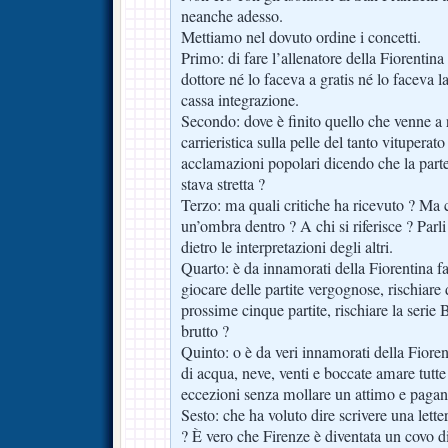
neanche adesso.
Mettiamo nel dovuto ordine i concetti.
Primo: di fare l’allenatore della Fiorentina 
dottore né lo faceva a gratis né lo faceva 
cassa integrazione.
Secondo: dove è finito quello che venne a r
carrieristica sulla pelle del tanto vituperato
acclamazioni popolari dicendo che la parte s
stava stretta ?
Terzo: ma quali critiche ha ricevuto ? Ma 
un’ombra dentro ? A chi si riferisce ? Parl
dietro le interpretazioni degli altri.
Quarto: è da innamorati della Fiorentina fa
giocare delle partite vergognose, rischiare 
prossime cinque partite, rischiare la serie 
brutto ?
Quinto: o è da veri innamorati della Fiore
di acqua, neve, venti e boccate amare tutte 
eccezioni senza mollare un attimo e pagan
Sesto: che ha voluto dire scrivere una letter
? È vero che Firenze è diventata un covo di