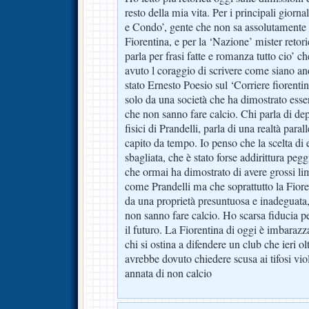
resto della mia vita. Per i principali giorn
e Condo’, gente che non sa assolutamente n
Fiorentina, e per la ‘Nazione’ mister retor
parla per frasi fatte e romanza tutto cio’ c
avuto l coraggio di scrivere come siano an
stato Ernesto Poesio sul ‘Corriere fiorentino
solo da una società che ha dimostrato esse
che non sanno fare calcio. Chi parla di de
fisici di Prandelli, parla di una realtà para
capito da tempo. Io penso che la scelta di 
sbagliata, che è stato forse addirittura pe
che ormai ha dimostrato di avere grossi limit
come Prandelli ma che soprattutto la Fiore
da una proprietà presuntuosa e inadeguata,
non sanno fare calcio. Ho scarsa fiducia pe
il futuro. La Fiorentina di oggi è imbaraz
chi si ostina a difendere un club che ieri ol
avrebbe dovuto chiedere scusa ai tifosi vi
annata di non calcio