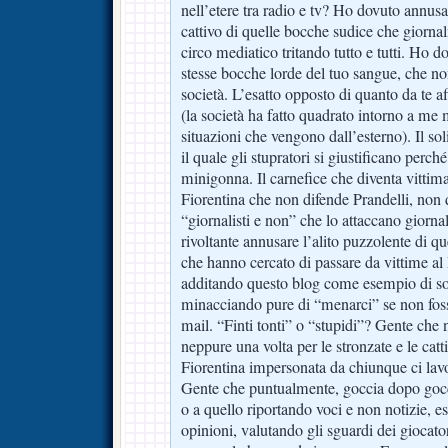
nell’etere tra radio e tv? Ho dovuto annusa
cattivo di quelle bocche sudice che giorn
circo mediatico tritando tutto e tutti. Ho d
stesse bocche lorde del tuo sangue, che non
società. L’esatto opposto di quanto da te 
(la società ha fatto quadrato intorno a me
situazioni che vengono dall’esterno). Il s
il quale gli stupratori si giustificano perch
minigonna. Il carnefice che diventa vittima
Fiorentina che non difende Prandelli, non 
“giornalisti e non” che lo attaccano giorna
rivoltante annusare l’alito puzzolente di qu
che hanno cercato di passare da vittime al
additando questo blog come esempio di soci
minacciando pure di “menarci” se non fos
mail. “Finti tonti” o “stupidi”? Gente che
neppure una volta per le stronzate e le catt
Fiorentina impersonata da chiunque ci lavor
Gente che puntualmente, goccia dopo gocci
o a quello riportando voci e non notizie, 
opinioni, valutando gli sguardi dei giocato