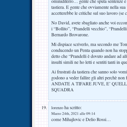
ominidiferro… gente che sputa sentenze e
tastiera. E gente che ovviamente nella sua v
accetterebbe le critiche sul suo lavoro (se c
No David, avete sbagliato anche voi eccom
i “Bollito”, “Prandelli vecchio”, “Prandelli
Bernardo Brovarone.
Mi dispiace scriverlo, ma secondo me To
conducendo un Penta quando non ha stoppa
detto che “Prandelli è dovuto andare ad all
insulti simili ne ho letti e sentiti tanti in q
Ai frustrati da tastiera che sanno solo vomi
godono a veder fallire gli altri perchè non 
ANDATE A TIFARE JUVE, E’ QUEL
SQUADRA
ha scritto:
lorenzo
Marzo 24th, 2021 alle 09:14
come Mihajlovic e Delio Rossi…