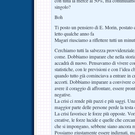
con tutta la merce al 50%, ma continuiamo 
singolo?
Boh
Ti posto un pensiero di E. Morin, postato 
letto qualche anno fa
Magari riusciamo a riflettere tutti un minut
Cerchiamo tutti la salvezza provvidenzial
come. Dobbiamo imparare che nella storia
accadrà di nuovo. Pensavamo di vivere con
statistiche, con le previsioni e con l’idea ch
quando tutto già cominciava a entrare in c
accorti. Dobbiamo imparare a convivere co
avere il coraggio di affrontare, essere pronti
negative.
La crisi ci rende più pazzi e più saggi. Una
maggior parte delle persone perde la testa 
La crisi favorisce le forze più opposte. Vor
creative, le forze lucide e quelle che cerc
che si impongano, sebbene siano ancora mo
Possiamo giustamente essere indignati, 