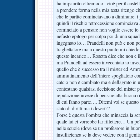
ha impaurito oltremodo.. cioè per il castell
a prendere forma nella mia testa ritengo c
che le partite cominciavano a diminuire, i 
quindi il rischio retrocessione cominciava
cominciato a pensare non voglio essere io i
nefasto epilogo per colpa poi di una squad
ingegnato io… Prandelli non può e non po
traghettatore ma a questo punto mi chiedo
questo incarico… Rosetta dice che non è il
ma Prandelli ad essere invecchiato io inve
quello che è successo tra il mister ed Am
ammutinamento dell’intero spogliatoio com
calcio non è cambiato ma è deflagrato in 
contestano qualsiasi decisione del mister p
reputazione invece di pensare alla buona riu
di cui fanno parte…. Ditemi voi se quest
stato di diritti ma i doveri??
Forse è questa l’ombra che minaccia la sere
quale lui ci vorrebbe far riflettere… Un p
nelle scuole (dove se un professore in buo
insufficienza se la deve vedere con il genit