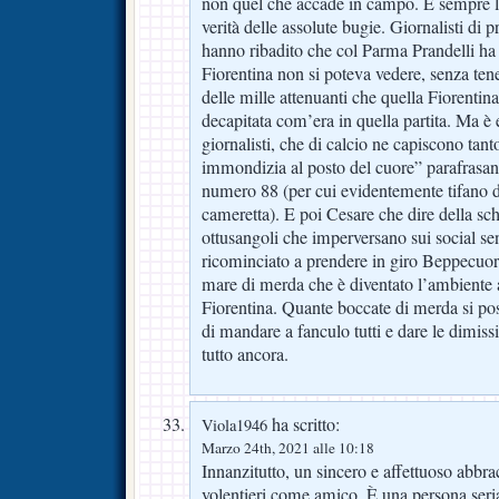
non quel che accade in campo. E sempre le
verità delle assolute bugie. Giornalisti di p
hanno ribadito che col Parma Prandelli ha 
Fiorentina non si poteva vedere, senza t
delle mille attenuanti che quella Fiorentina
decapitata com’era in quella partita. Ma è
giornalisti, che di calcio ne capiscono tan
immondizia al posto del cuore” parafrasand
numero 88 (per cui evidentemente tifano di
cameretta). E poi Cesare che dire della schie
ottusangoli che imperversano sui social s
ricominciato a prendere in giro Beppecuor
mare di merda che è diventato l’ambiente 
Fiorentina. Quante boccate di merda si p
di mandare a fanculo tutti e dare le dimiss
tutto ancora.
ha scritto:
Viola1946
Marzo 24th, 2021 alle 10:18
Innanzitutto, un sincero e affettuoso abbra
volentieri come amico. È una persona seria