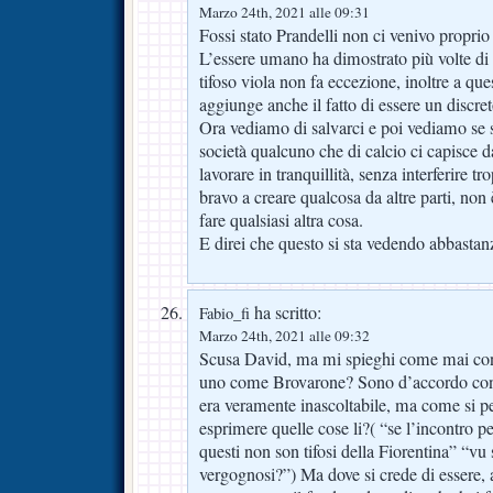
Marzo 24th, 2021 alle 09:31
Fossi stato Prandelli non ci venivo proprio 
L’essere umano ha dimostrato più volte di 
tifoso viola non fa eccezione, inoltre a ques
aggiunge anche il fatto di essere un discre
Ora vediamo di salvarci e poi vediamo se si
società qualcuno che di calcio ci capisce da
lavorare in tranquillità, senza interferire tr
bravo a creare qualcosa da altre parti, non 
fare qualsiasi altra cosa.
E direi che questo si sta vedendo abbasta
ha scritto:
Fabio_fi
Marzo 24th, 2021 alle 09:32
Scusa David, ma mi spieghi come mai cont
uno come Brovarone? Sono d’accordo con 
era veramente inascoltabile, ma come si pe
esprimere quelle cose li?( “se l’incontro per
questi non son tifosi della Fiorentina” “vu 
vergognosi?”) Ma dove si crede di essere, a