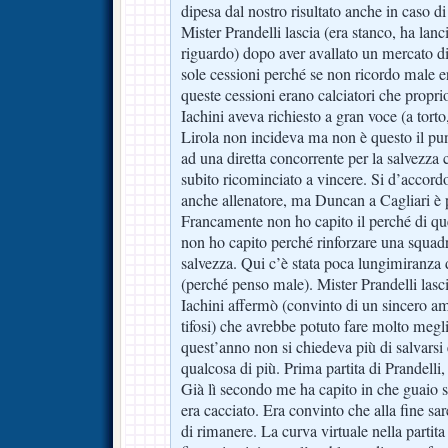
dipesa dal nostro risultato anche in caso di
Mister Prandelli lascia (era stanco, ha lanci
riguardo) dopo aver avallato un mercato di
sole cessioni perché se non ricordo male 
queste cessioni erano calciatori che propri
Iachini aveva richiesto a gran voce (a tor
Lirola non incideva ma non è questo il pu
ad una diretta concorrente per la salvezza
subito ricominciato a vincere. Si d’accor
anche allenatore, ma Duncan a Cagliari è p
Francamente non ho capito il perché di que
non ho capito perché rinforzare una squadr
salvezza. Qui c’è stata poca lungimiranza d
(perché penso male). Mister Prandelli lasci
Iachini affermò (convinto di un sincero am
tifosi) che avrebbe potuto fare molto megli
quest’anno non si chiedeva più di salvarsi 
qualcosa di più. Prima partita di Prandelli
Già lì secondo me ha capito in che guaio s
era cacciato. Era convinto che alla fine sa
di rimanere. La curva virtuale nella partita