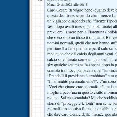
Marzo 24th, 2021 alle 10:18
Caro Cesare (ti voglio bene) quanto deve e
questa decisione, sapendo che “firenze la s
un vigliacco e sapendo che “firenze l’ipocr
vesti dopo averti messo (subdolamente) all
prevalere l’amore per la Fiorentina (iotifol
che sono solo un tifoso ti ringrazio. Benve
uomini normali, quelli che non hanno suff
per stare lì a farsi prendere per il culo senz
mediatico che è il calcio degli anni venti. S
calcio sarei durato come un gatto sull’aure
sky qualche settimana fa appena dopo la par
craniata tra moccio e bava a quel “luminar
“Prandelli il presidente è arrabbiato” e t
“l’hai sentito personalmente?”…”no son
“Voci che girano caro giornalista?! tra le t
moglie a pecorina in questo esatto moment
radiato. Sai che scandalo? Ma che soddisf
storia di “proteggere le fonti” non se ne p
giornalismo sportivo funziona da alibi per 
che dire caro Cesare della “firenze ipocrita”