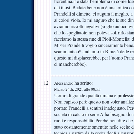
fiorentina.it è stata l’emblema di come fo
dai tifosi. Badate bene non è una critica c
Prandelli si dimette, ci augura il meglio, a n
ai colori viola. Io mi auguro che le sue di
avranno risvolti negativi (voglio autoconvi
che lo spogliatoio non poteva soffrirlo sia
facciamo la stessa fine di Pioli-Montella: du
Mister Prandelli voglio sinceramente ben
scaramantico* andiamo in B metà delle res
questo mi dispiacerebbe, per l’uomo Prandel
ci mancherebbe).
ha scritto:
Alessandro
Marzo 24th, 2021 alle 08:55
Uomo di grande qualità umana e professio
Non capisco però questo non voler analizz
portato Prandelli a sentirsi inadeguato. Pe
società di calcio di serie A ha bisogno di un
ruoli e responsabilità. Perchè non dire che
stato costantemente smentito nelle scelte d
tecnica a partire dalla scelta degli allenat