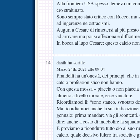
Alla frontiera USA spesso, temevo mi cons
ero stralunato.
Sono sempre stato critico con Rocco, ma s
ad ingerenze ne ostracismi.
Auguri a Cesare di rimettersi al più presto 
ad arrivare ma poi si affeziona e difficilme
In bocca al lupo Cesare; questo calcio non 
ha scritto:
danik
Marzo 24th, 2021 alle 09:04
Prandelli ha un’onestà, dei principi, che i
calcio professionistico non hanno.
Con questa mossa – piaccia o non piaccia a
almeno a livello morale, esce vincitore.
Ricordiamoci il: “sono stanco, svuotato 
Ma ricordiamoci anche la sua indicazione 
gennaio: prima mandare via gli scontenti. 
dire: anche a costo di indebolire la squadra
E proviamo a ricondurre tutto ciò al suo r
calcio, quale decisivo fulcro tra società e g