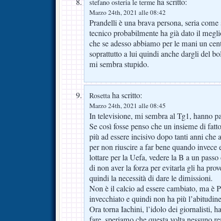
ha scritto:
stefano osteria le terme
Marzo 24th, 2021 alle 08:42
Prandelli è una brava persona, seria come
tecnico probabilmente ha già dato il meg
che se adesso abbiamo per le mani un cen
soprattutto a lui quindi anche dargli del bol
mi sembra stupido.
ha scritto:
Rosetta
Marzo 24th, 2021 alle 08:45
In televisione, mi sembra al Tg1, hanno par
Se così fosse penso che un insieme di fattor
più ad essere incisivo dopo tanti anni che 
per non riuscire a far bene quando invece 
lottare per la Uefa, vedere la B a un passo
di non aver la forza per evitarla gli ha pro
quindi la necessità di dare le dimissioni.
Non è il calcio ad essere cambiato, ma è P
invecchiato e quindi non ha più l’abitudine 
Ora torna Iachini, l’idolo dei giornalisti, 
fare, speriamo che questa volta nessuno re