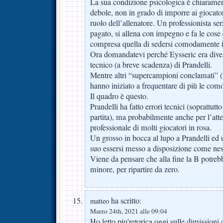
La sua condizione psicologica è chiaramen
debole, non in grado di imporre ai giocator
ruolo dell’allenatore. Un professionista s
pagato, si allena con impegno e fa le cose 
compresa quella di sedersi comodamente i
Ora domandatevi perché Eysseric era diven
tecnico (a breve scadenza) di Prandelli.
Mentre altri “supercampioni conclamati” (
hanno iniziato a frequentare di più le com
Il quadro è questo.
Prandelli ha fatto errori tecnici (soprattut
partita), ma probabilmente anche per l’at
professionale di molti giocatori in rosa.
Un grosso in bocca al lupo a Prandelli ed 
suo essersi messo a disposizione come ness
Viene da pensare che alla fine la B potrebb
minore, per ripartire da zero.
ha scritto:
matteo
Marzo 24th, 2021 alle 09:04
Ho letto piu’retorica oggi sulle dimissioni d