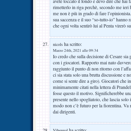
avete toccato il fondo e devo dire che hai f
rimetterlo in riga perchè, secondo me ieri
me non è più in grado di fare l’opinionista
sua saccenza e il suo “so-tutto-io” hanno r
che ogni volta sentirò lui al Penta virerò su
ha scritto:
nicols
Marzo 24th, 2021 alle 09:34
Io credo che sulla decisione di Cesare si
con i giocatori. Rapporto mai nato davver
raggiunto il punto di non ritorno con l’af
ci sia stata solo una brutta discussione e 
come si sente dire a giro). Giocatori che i
minimamente citati nella lettera di Prande
fosse questo il motivo. Significherebbe un
presente nello spogliatoio, che lascia solo 
modo non c’è futuro per la fiorentina. Va r
dai dirigenti.
ha scritto:
Vibennal