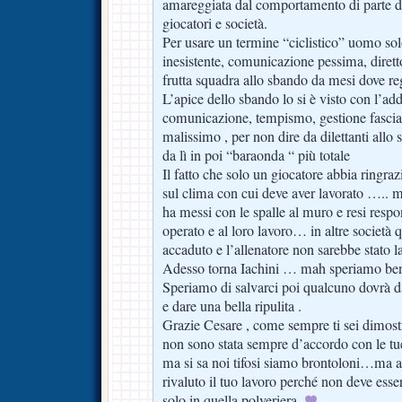
amareggiata dal comportamento di parte de
giocatori e società.
Per usare un termine “ciclistico” uomo so
inesistente, comunicazione pessima, dirett
frutta squadra allo sbando da mesi dove re
L’apice dello sbando lo si è visto con l’ad
comunicazione, tempismo, gestione fascia c
malissimo , per non dire da dilettanti allo 
da lì in poi “baraonda “ più totale
Il fatto che solo un giocatore abbia ringraz
sul clima con cui deve aver lavorato ….. m
ha messi con le spalle al muro e resi respon
operato e al loro lavoro… in altre società
accaduto e l’allenatore non sarebbe stato la
Adesso torna Iachini … mah speriamo be
Speriamo di salvarci poi qualcuno dovrà da
e dare una bella ripulita .
Grazie Cesare , come sempre ti sei dimos
non sono stata sempre d’accordo con le tue
ma si sa noi tifosi siamo brontoloni…ma a
rivaluto il tuo lavoro perché non deve esser
solo in quella polveriera.