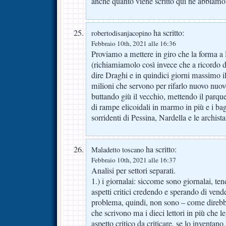
anche quanto viene scritto qui ne abbiamo 
ha scritto:
robertodisanjacopino
Febbraio 10th, 2021 alle 16:36
Proviamo a mettere in giro che la forma 
(richiamiamolo così invece che a ricordo di
dire Draghi e in quindici giorni massimo i
milioni che servono per rifarlo nuovo nuo
buttando giù il vecchio, mettendo il parquet
di rampe elicoidali in marmo in più e i bag
sorridenti di Pessina, Nardella e le archista
ha scritto:
Maladetto toscano
Febbraio 10th, 2021 alle 16:37
Analisi per settori separati.
1.) i giornalai: siccome sono giornalai, te
aspetti critici credendo e sperando di vende
problema, quindi, non sono – come direbb
che scrivono ma i dieci lettori in più che 
aspetto critico da criticare, se lo inventano.