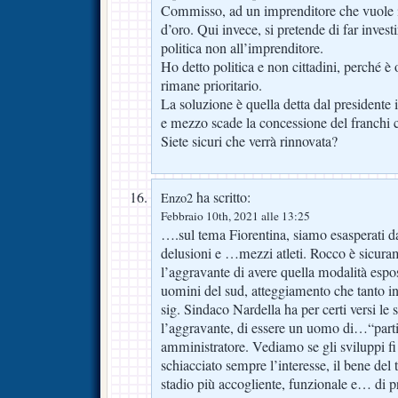
Commisso, ad un imprenditore che vuole in
d’oro. Qui invece, si pretende di far investi
politica non all’imprenditore.
Ho detto politica e non cittadini, perché è
rimane prioritario.
La soluzione è quella detta dal presidente i
e mezzo scade la concessione del franchi c
Siete sicuri che verrà rinnovata?
ha scritto:
Enzo2
Febbraio 10th, 2021 alle 13:25
….sul tema Fiorentina, siamo esasperati da 
delusioni e …mezzi atleti. Rocco è sicur
l’aggravante di avere quella modalità esp
uomini del sud, atteggiamento che tanto ind
sig. Sindaco Nardella ha per certi versi le s
l’aggravante, di essere un uomo di…“parti
amministratore. Vediamo se gli sviluppi f
schiacciato sempre l’interesse, il bene del t
stadio più accogliente, funzionale e… di pr