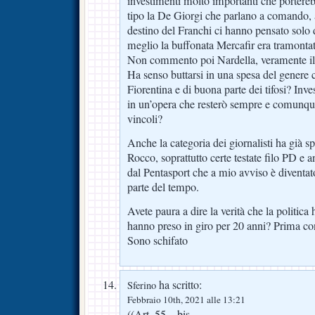
investimenti molto importanti che portere
tipo la De Giorgi che parlano a comando, al
destino del Franchi ci hanno pensato solo 
meglio la buffonata Mercafir era tramontat
Non commento poi Nardella, veramente il
Ha senso buttarsi in una spesa del genere c
Fiorentina e di buona parte dei tifosi? In
in un’opera che resterò sempre e comunqu
vincoli?
Anche la categoria dei giornalisti ha già s
Rocco, soprattutto certe testate filo PD e a
dal Pentasport che a mio avviso è diventat
parte del tempo.
Avete paura a dire la verità che la politica 
hanno preso in giro per 20 anni? Prima con
Sono schifato
ha scritto:
Sferino
Febbraio 10th, 2021 alle 13:21
((Art. 55 – bis