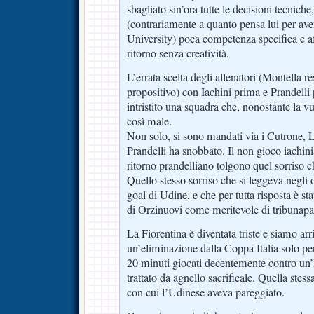
sbagliato sin’ora tutte le decisioni tecnich
(contrariamente a quanto pensa lui per av
University) poca competenza specifica e af
ritorno senza creatività.
L’errata scelta degli allenatori (Montella re
propositivo) con Iachini prima e Prandelli
intristito una squadra che, nonostante la 
così male.
Non solo, si sono mandati via i Cutrone, 
Prandelli ha snobbato. Il non gioco iachin
ritorno prandelliano tolgono quel sorriso 
Quello stesso sorriso che si leggeva negli 
goal di Udine, e che per tutta risposta è sta
di Orzinuovi come meritevole di tribunap
La Fiorentina è diventata triste e siamo arr
un’eliminazione dalla Coppa Italia solo pe
20 minuti giocati decentemente contro un’I
trattato da agnello sacrificale. Quella stes
con cui l’Udinese aveva pareggiato.