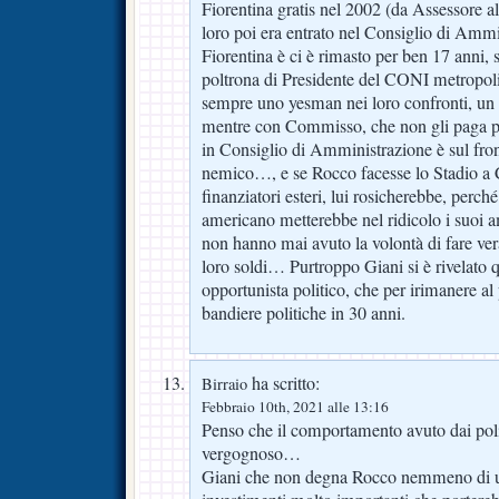
Fiorentina gratis nel 2002 (da Assessore a
loro poi era entrato nel Consiglio di Ammi
Fiorentina è ci è rimasto per ben 17 anni, 
poltrona di Presidente del CONI metropol
sempre uno yesman nei loro confronti, un
mentre con Commisso, che non gli paga più
in Consiglio di Amministrazione è sul front
nemico…, e se Rocco facesse lo Stadio a 
finanziatori esteri, lui rosicherebbe, perché
americano metterebbe nel ridicolo i suoi a
non hanno mai avuto la volontà di fare ve
loro soldi… Purtroppo Giani si è rivelato q
opportunista politico, che per irimanere a
bandiere politiche in 30 anni.
ha scritto:
Birraio
Febbraio 10th, 2021 alle 13:16
Penso che il comportamento avuto dai politi
vergognoso…
Giani che non degna Rocco nemmeno di un 