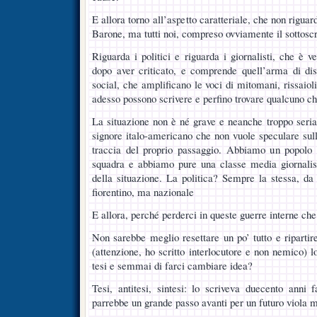
E allora torno all’aspetto caratteriale, che non rig
Barone, ma tutti noi, compreso ovviamente il sottoscr
Riguarda i politici e riguarda i giornalisti, che è 
dopo aver criticato, e comprende quell’arma di di
social, che amplificano le voci di mitomani, rissaiol
adesso possono scrivere e perfino trovare qualcuno ch
La situazione non è né grave e neanche troppo seri
signore italo-americano che non vuole speculare sull
traccia del proprio passaggio. Abbiamo un popolo
squadra e abbiamo pure una classe media giornalist
della situazione. La politica? Sempre la stessa, d
fiorentino, ma nazionale
E allora, perché perderci in queste guerre interne ch
Non sarebbe meglio resettare un po’ tutto e ripartir
(attenzione, ho scritto interlocutore e non nemico) l
tesi e semmai di farci cambiare idea?
Tesi, antitesi, sintesi: lo scriveva duecento anni
parrebbe un grande passo avanti per un futuro viola 