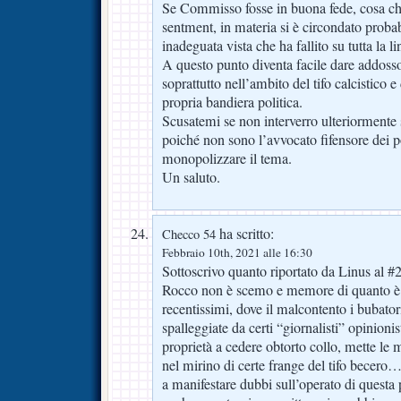
Se Commisso fosse in buona fede, cosa che 
sentment, in materia si è circondato proba
inadeguata vista che ha fallito su tutta la li
A questo punto diventa facile dare addosso 
soprattutto nell’ambito del tifo calcistico e 
propria bandiera politica.
Scusatemi se non interverro ulteriormente 
poiché non sono l’avvocato fifensore dei po
monopolizzare il tema.
Un saluto.
ha scritto:
Checco 54
Febbraio 10th, 2021 alle 16:30
Sottoscrivo quanto riportato da Linus al 
Rocco non è scemo e memore di quanto è 
recentissimi, dove il malcontento i bubatori
spalleggiate da certi “giornalisti” opinioni
proprietà a cedere obtorto collo, mette le 
nel mirino di certe frange del tifo becer
a manifestare dubbi sull’operato di quest