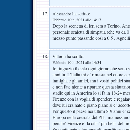
ha scritto:
Alessandro
Febbraio 10th, 2021 alle 14:17
Dopo la scenetta di ieri sera a Torino, An
personale scaletta di simpatia (che va da 
mezzo punto passando così a 0,5 . Agnelli
ha scritto:
Vittorio
Febbraio 10th, 2021 alle 14:34
Io ringrazio il cielo ogni giorno che sono v
anni fa. L’Italia mi e’ rimasta nel cuore e c
famiglia e gli amici, ma i vostri politici 
e non fate niente a riparare questa situazi
stadio qui in America lo si fa in 18-24 me
Firenze con la voglia di spendere e regala
dove lui era nato e piano piano si e’ accort
Per questo il paese nei ultimi 8-9 anni e’ s
Europa nella crescita del PIL, ma nessuno p
perche’ Firenze e’ la citta’ piu bella del m
Se continuate a fermare gli investitory 