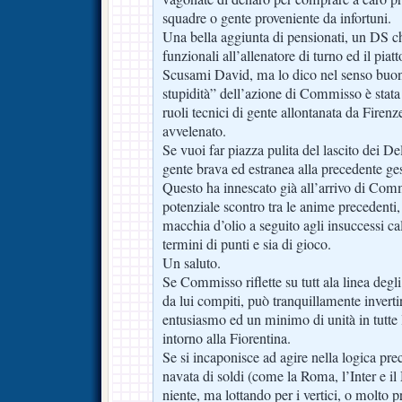
squadre o gente proveniente da infortuni.
Una bella aggiunta di pensionati, un DS 
funzionali all’allenatore di turno ed il piatt
Scusami David, ma lo dico nel senso buon
stupidità” dell’azione di Commisso è stata q
ruoli tecnici di gente allontanata da Firenz
avvelenato.
Se vuoi far piazza pulita del lascito dei D
gente brava ed estranea alla precedente ges
Questo ha innescato già all’arrivo di Com
potenziale scontro tra le anime precedenti, 
macchia d’olio a seguito agli insuccessi calc
termini di punti e sia di gioco.
Un saluto.
Se Commisso riflette su tutt ala linea degli e
da lui compiti, può tranquillamente invertire
entusiasmo ed un minimo di unità in tutte
intorno alla Fiorentina.
Se si incaponisce ad agire nella logica pr
navata di soldi (come la Roma, l’Inter e il
niente, ma lottando per i vertici, o molto 