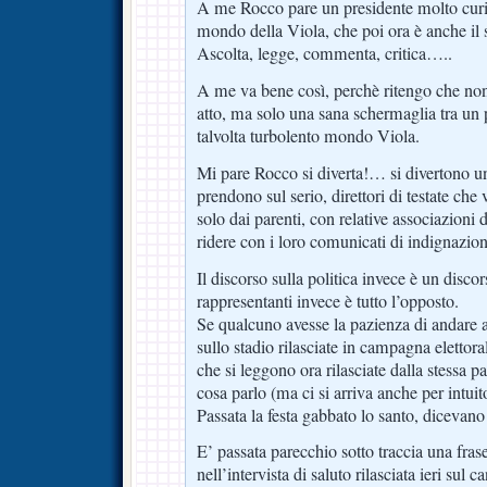
A me Rocco pare un presidente molto curios
mondo della Viola, che poi ora è anche i
Ascolta, legge, commenta, critica…..
A me va bene così, perchè ritengo che non 
atto, ma solo una sana schermaglia tra un
talvolta turbolento mondo Viola.
Mi pare Rocco si diverta!… si divertono u
prendono sul serio, direttori di testate che
solo dai parenti, con relative associazioni 
ridere con i loro comunicati di indignazion
Il discorso sulla politica invece è un discors
rappresentanti invece è tutto l’opposto.
Se qualcuno avesse la pazienza di andare a
sullo stadio rilasciate in campagna elettora
che si leggono ora rilasciate dalla stessa pa
cosa parlo (ma ci si arriva anche per intui
Passata la festa gabbato lo santo, dicevano 
E’ passata parecchio sotto traccia una fra
nell’intervista di saluto rilasciata ieri sul c