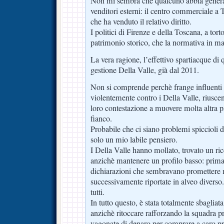
Non mi sembra che qualcuno abbia genera
venditori esterni: il centro commerciale a 
che ha venduto il relativo diritto.
I politici di Firenze e della Toscana, a tort
patrimonio storico, che la normativa in m
La vera ragione, l’effettivo spartiacque di q
gestione Della Valle, già dal 2011.
Non si comprende perchè frange influenti de
violentemente contro i Della Valle, riuscen
loro contestazione a muovere molta altra par
fianco.
Probabile che ci siano problemi spiccioli d
solo un mio labile pensiero.
I Della Valle hanno mollato, trovato un ri
anzichè mantenere un profilo basso: prima
dichiarazioni che sembravano promettere 
successivamente riportate in alveo diverso.
tutti.
In tutto questo, è stata totalmente sbagliata
anzichè ritoccare rafforzando la squadra 
vagonate di denaro per comprare a caro pre