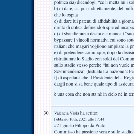
politica sia) dicendogli “ce li metta lui i so
b) di dare, sia pur indirettamente, del buff
che lo ospita
c) di dare lui patenti di affidabilità a giorna
diritto di critica definendoli spie ed incapac
d) di sbandierare a destra e a manca i “suo
bypassare i vincoli normativi cui sono sottop
italiani che magari vogliono ampliare la p
e) di pretendere comunque, dopo la decisi
ristrutturare lo Stadio con soldi del Comu
sullo stadio stesso perche “lui non vuole me
Sovrintendenza” (testuale La nazione 2 F
f) di aspettarsi che il Presidente della Reg
dargli non si sa bene quale tipo di assicur
è una cosa che non sta nè in cielo nè in ter
ha scritto:
Valencia Viola
Febbraio 10th, 2021 alle 17:44
#21 giusto Filippo da Prato
Commisso ha passione vera e sullo stadio 