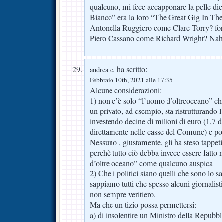
qualcuno, mi fece accapponare la pelle di
Bianco” era la loro “The Great Gig In Th
Antonella Ruggiero come Clare Torry? for
Piero Cassano come Richard Wright? Na
ha scritto:
andrea c.
Febbraio 10th, 2021 alle 17:35
Alcune considerazioni:
1) non c’è solo “l’uomo d’oltreoceano” che
un privato, ad esempio, sta ristrutturando 
investendo decine di milioni di euro (1,7 
direttamente nelle casse del Comune) e por
Nessuno , giustamente, gli ha steso tappeti
perchè tutto ciò debba invece essere fatto
d’oltre oceano” come qualcuno auspica
2) Che i politici siano quelli che sono lo 
sappiamo tutti che spesso alcuni giornalisti 
non sempre veritiero.
Ma che un tizio possa permettersi:
a) di insolentire un Ministro della Repubb