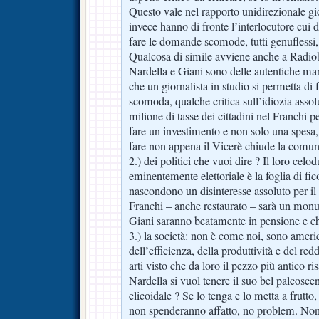
Questo vale nel rapporto unidirezionale gi
invece hanno di fronte l’interlocutore cui di
fare le domande scomode, tutti genuflessi, 
Qualcosa di simile avviene anche a Radiob
Nardella e Giani sono delle autentiche mar
che un giornalista in studio si permetta d
scomoda, qualche critica sull’idiozia assol
milione di tasse dei cittadini nel Franchi p
fare un investimento e non solo una spesa, 
fare non appena il Vicerè chiude la comun
2.) dei politici che vuoi dire ? Il loro cel
eminentemente elettoriale è la foglia di fic
nascondono un disinteresse assoluto per il f
Franchi – anche restaurato – sarà un mon
Giani saranno beatamente in pensione e c
3.) la società: non è come noi, sono ameri
dell’efficienza, della produttività e del red
arti visto che da loro il pezzo più antico ri
Nardella si vuol tenere il suo bel palcosce
elicoidale ? Se lo tenga e lo metta a frutto
non spenderanno affatto, no problem. Non 