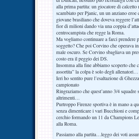
di Duncan, nessuno può ricordargli con ch
alla prima partita: un giocatore di calcetto
scambiato per Pjanic, un un anziano eroe d
giovane brasiliano che doveva reggere l’a
fior di milioni dando via una coppia d’at
centrocampista che regge la Roma.
Ma vogliamo continuare a farci prendere pe
soggetto? Che poi Corvino che operava in 
male oscuro. Se Corvino sbagliava un pres
costo era il peggio dei DS.
Insomma alla fine abbiamo scoperto che c
assortita” la colpa è solo degli allenatori…
Ieri ho sentito pure l’esaltazione di Ghezz
campionato
Ringraziamo che quest’anno 3/4 squadre
altrimenti…
Purtroppo Firenze sportiva è in mano a que
senza dimenticare i vari Bucchioni e comp
cerchio formando un 11 da Champions Leag
alla Roma.
Passiamo alla partita…leggo dei voti ass