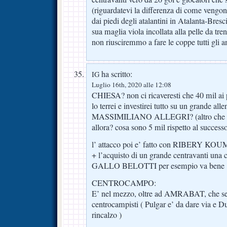
(riguardatevi la differenza di come vengono
dai piedi degli atalantini in Atalanta-Brescia
sua maglia viola incollata alla pelle da tre
non riusciremmo a fare le coppe tutti gli an
ha scritto:
IG
Luglio 16th, 2020 alle 12:08
CHIESA? non ci ricaveresti che 40 mil ai 
lo terrei e investirei tutto su un grande alle
MASSIMILIANO ALLEGRI? (altro che spa
allora? cosa sono 5 mil rispetto al success
l’ attacco poi e’ fatto con RIBERY
+ l’acquisto di un grande centravanti una ch
GALLO BELOTTI per esempio va bene
CENTROCAMPO:
E’ nel mezzo, oltre ad AMRABAT, che se
centrocampisti ( Pulgar e’ da dare via e D
rincalzo )