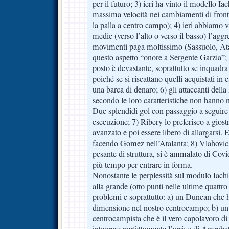
per il futuro; 3) ieri ha vinto il modello Ia
massima velocità nei cambiamenti di fronte 
la palla a centro campo); 4) ieri abbiamo v
medie (verso l’alto o verso il basso) l’aggre
movimenti paga moltissimo (Sassuolo, Ata
questo aspetto “onore a Sergente Garzia”; 
posto è devastante, soprattutto se inquadra
poiché se si riscattano quelli acquistati in 
una barca di denaro; 6) gli attaccanti della 
secondo le loro caratteristiche non hanno nu
Due splendidi gol con passaggio a seguire
esecuzione; 7) Ribery lo preferisco a gios
avanzato e poi essere libero di allargarsi.
facendo Gomez nell’Atalanta; 8) Vlahovi
pesante di struttura, si è ammalato di Covi
più tempo per entrare in forma.
Nonostante le perplessità sul modulo Iach
alla grande (otto punti nelle ultime quattro 
problemi e soprattutto: a) un Duncan che h
dimensione nel nostro centrocampo; b) un
centrocampista che è il vero capolavoro di