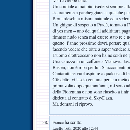
Ma l’avrebbe fatto.
Un cordiale a mai più rivedersi sempre all
sicuramente a parcheggiare su qualche panc
Bernardeschi a misura naturale ed a sederc
Un ghigno di sospetto a Pradè, tornato a F
di yes men – uno dei quali addirittura pag
rimasto nudo senza mai essere stato re e n
questo: l’anno prossimo dovrà portare qual
facendo vedere che oltre a saper vendere s
L’uomo d’oltreoceano non ha nè soldi nè p
Una carezza in un ceffone a Vlahovic: lasc
Basten, non è roba per lui. Si accontenti piu
Cantarutti se vuol aspirare a qualcosa di bu
Ciò detto, vi lascio con una perla: a metà
prima volta dopo quarant’anni, mi sono ad
della Fiorentina e non sono riuscito a finir
disdetta al contratto di Sky/Dazn.
Ma domani ci riprovo.
ha scritto:
France
Luglio 16th, 2020 alle 12:44