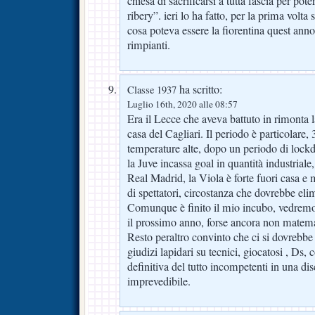
chiesa di sacrificarsi a tutta fascia per po
ribery”. ieri lo ha fatto, per la prima volt
cosa poteva essere la fiorentina quest an
rimpianti.
ha scritto:
Classe 1937
Luglio 16th, 2020 alle 08:57
Era il Lecce che aveva battuto in rimonta 
casa del Cagliari. Il periodo è particolare, 
temperature alte, dopo un periodo di lockd
la Juve incassa goal in quantità industriale,
Real Madrid, la Viola è forte fuori casa e 
di spettatori, circostanza che dovrebbe eli
Comunque è finito il mio incubo, vedremo
il prossimo anno, forse ancora non matem
Resto peraltro convinto che ci si dovrebbe
giudizi lapidari su tecnici, giocatosi , Ds, 
definitiva del tutto incompetenti in una di
imprevedibile.