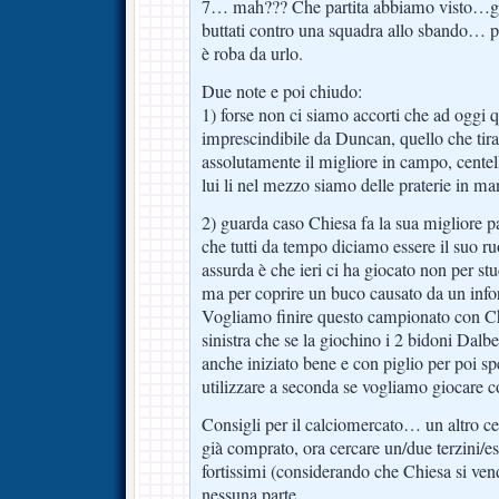
7… mah??? Che partita abbiamo visto…gol
buttati contro una squadra allo sbando… p
è roba da urlo.
Due note e poi chiudo:
1) forse non ci siamo accorti che ad oggi 
imprescindibile da Duncan, quello che tira
assolutamente il migliore in campo, cente
lui li nel mezzo siamo delle praterie in ma
2) guarda caso Chiesa fa la sua migliore pa
che tutti da tempo diciamo essere il suo ru
assurda è che ieri ci ha giocato non per stu
ma per coprire un buco causato da un infor
Vogliamo finire questo campionato con Chi
sinistra che se la giochino i 2 bidoni Dalber
anche iniziato bene e con piglio per poi 
utilizzare a seconda se vogliamo giocare 
Consigli per il calciomercato… un altro c
già comprato, ora cercare un/due terzini/es
fortissimi (considerando che Chiesa si vend
nessuna parte.