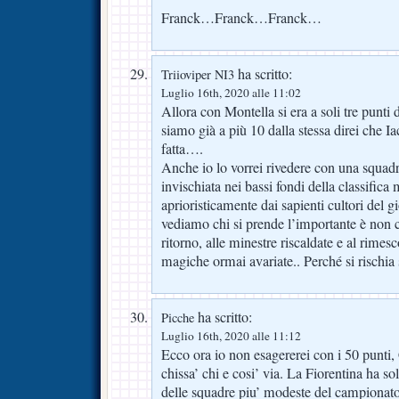
Franck…Franck…Franck…
ha scritto:
Triioviper NI3
Luglio 16th, 2020 alle 11:02
Allora con Montella si era a soli tre punti
siamo già a più 10 dalla stessa direi che I
fatta….
Anche io lo vorrei rivedere con una squadra
invischiata nei bassi fondi della classifica
aprioristicamente dai sapienti cultori del
vediamo chi si prende l’importante è non cr
ritorno, alle minestre riscaldate e al rime
magiche ormai avariate.. Perché si rischia 
ha scritto:
Picche
Luglio 16th, 2020 alle 11:12
Ecco ora io non esagererei con i 50 punti,
chissa’ chi e cosi’ via. La Fiorentina ha so
delle squadre piu’ modeste del campiona