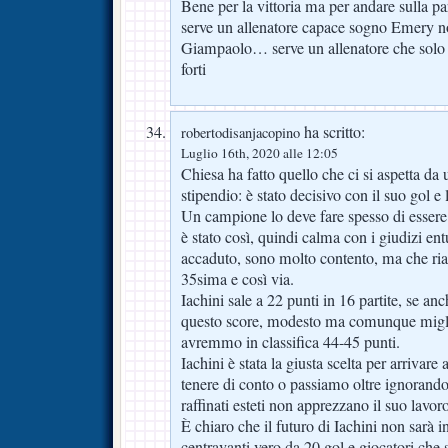
Bene per la vittoria ma per andare sulla part
serve un allenatore capace sogno Emery n
Giampaolo… serve un allenatore che solo co
forti
ha scritto:
robertodisanjacopino
Luglio 16th, 2020 alle 12:05
Chiesa ha fatto quello che ci si aspetta da 
stipendio: è stato decisivo con il suo gol e l
Un campione lo deve fare spesso di essere 
è stato così, quindi calma con i giudizi ent
accaduto, sono molto contento, ma che ria
35sima e così via.
Iachini sale a 22 punti in 16 partite, se a
questo score, modesto ma comunque migli
avremmo in classifica 44-45 punti.
Iachini è stata la giusta scelta per arrivare
tenere di conto o passiamo oltre ignorando 
raffinati esteti non apprezzano il suo lavor
È chiaro che il futuro di Iachini non sarà 
centravanti vero da 20 gol e giocatori che s