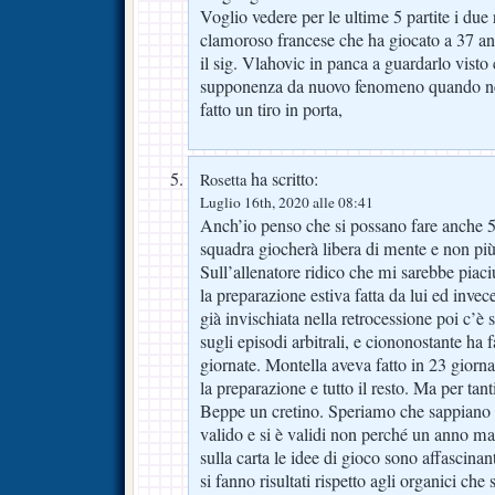
Voglio vedere per le ultime 5 partite i due r
clamoroso francese che ha giocato a 37 ann
il sig. Vlahovic in panca a guardarlo visto
supponenza da nuovo fenomeno quando nell
fatto un tiro in porta,
ha scritto:
Rosetta
Luglio 16th, 2020 alle 08:41
Anch’io penso che si possano fare anche 5
squadra giocherà libera di mente e non più 
Sull’allenatore ridico che mi sarebbe piaci
la preparazione estiva fatta da lui ed invec
già invischiata nella retrocessione poi c’è 
sugli episodi arbitrali, e ciononostante ha 
giornate. Montella aveva fatto in 23 giorn
la preparazione e tutto il resto. Ma per tan
Beppe un cretino. Speriamo che sappiano 
valido e si è validi non perché un anno ma
sulla carta le idee di gioco sono affascina
si fanno risultati rispetto agli organici che