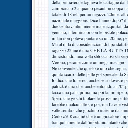
della primavera e toglieva le castagne dal 
campionato 2 alquanto pesanti in coppa it
totale di 18 reti per un ragazzo 20nne, oltr
nazionale maggiore. Dice l’anno dopo? il 
due centravantini niente male acquistati da
gennaio, il terminator con le pistole polac
milan non poteva puntare su un 20nne, p
Ma al di la di considerazioni di tipo statisti
ragazzo 22nne è uno CHE LA BUTTA D
dimostrando; una volta sbloccatosi sta seg
Verona, pesante come un mega macigno.
Ne convenite che questo è uno che segna, 
quinto scarso delle palle gol sprecate da 
Io dico che lo terrei, anche se si dovesse 
patrick è uno che, anche entrando al 70° 
tocca una palla prima ma poi la, mi ripeto,
Spero che giochi titolare le prossime partit
farebbe qualcunaltro; e poi, ma l’avete vist
volte sembra che giochino insieme da anni
Certo c’è Kouamè che è un giocatore impo
tranquillamente dall’infortunio intanto ch