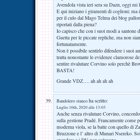
Avendola vista ieri sera su Dazn, oggi mi l
E qui iniziano i giramenti di coglioni; ma 
per il culo dal Mago Telma dei blog pallon
riportati dalla piena?
Io capisco che con i suoi modi a santone del
Guetta per le piccate repliche, ma non sia
fortunatamente.
Non è possibile sentirlo difendere i suoi am
tratta nonostante le evidenze clamorose d
sentire rivalutare Corvino solo perchè Bro
BASTA!
Grande VDZ…. ah ah ah ah
ha scritto:
Bandolero stanco
Luglio 16th, 2020 alle 13:03
Anche senza rivalutare Corvino, concordo 
sulla gestione Pradé. Francamente come pe
moderna viola, se la batte con quello di Za
Bruzzone e l’ altro di Munari Nsereko. S
spendere e i DV non volevano.