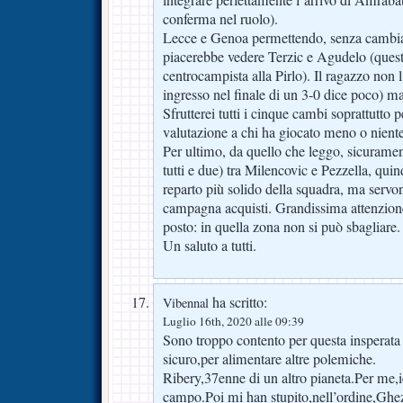
integrare perfettamente l’arrivo di Amrabat
conferma nel ruolo).
Lecce e Genoa permettendo, senza cambiar
piacerebbe vedere Terzic e Agudelo (quest
centrocampista alla Pirlo). Il ragazzo non 
ingresso nel finale di un 3-0 dice poco) m
Sfrutterei tutti i cinque cambi soprattutto
valutazione a chi ha giocato meno o niente
Per ultimo, da quello che leggo, sicuram
tutti e due) tra Milencovic e Pezzella, qui
reparto più solido della squadra, ma servon
campagna acquisti. Grandissima attenzion
posto: in quella zona non si può sbagliare.
Un saluto a tutti.
ha scritto:
Vibennal
Luglio 16th, 2020 alle 09:39
Sono troppo contento per questa insperata v
sicuro,per alimentare altre polemiche.
Ribery,37enne di un altro pianeta.Per me,ie
campo.Poi mi han stupito,nell’ordine,Ghez