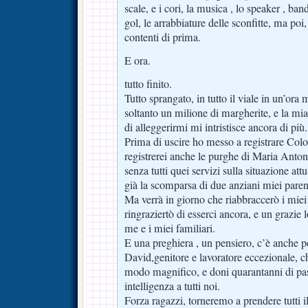
scale, e i cori, la musica , lo speaker , ban
gol, le arrabbiature delle sconfitte, ma poi, f
contenti di prima.
E ora.
tutto finito.
Tutto sprangato, in tutto il viale in un’or
soltanto un milione di margherite, e la mia
di alleggerirmi mi intristisce ancora di più.
Prima di uscire ho messo a registrare Co
registrerei anche le purghe di Maria Antoni
senza tutti quei servizi sulla situazione at
già la scomparsa di due anziani miei paren
Ma verrà in giorno che riabbraccerò i miei a
ringraziertò di esserci ancora, e un grazie 
me e i miei familiari.
E una preghiera , un pensiero, c’è anche p
David,genitore e lavoratore eccezionale, c
modo magnifico, e doni quarantanni di pas
intelligenza a tutti noi.
Forza ragazzi, torneremo a prendere tutti il