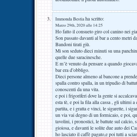
ha scritto:
Immonda Bestia
Marzo 29th, 2020 alle 14:25
Ho fatto il consueto giro col canino nei gi
Son passato davanti al bar a cento metri da
Bandoni tirati giù.
Mi son seduto dieci minuti su una panchin
quelle due saracinesche.
E m’è venuto da pensare a quando giocava i
bar era d’obbligo.
Dieci persone almeno al bancone a prendere 
spalla contro spalla, in un tripudio di battut
conoscenti da una vita.
e poi i frigoriferi dove la gente si accalcava
esta tè, e poi la fila alla cassa , gli ultimi a
partita, e i gratta e vinci, le sigarette, i si
un via vai degno di un formicaio, e poi, qu
tavolini, i pronostici, le battute sul calcio, 
gioiosa, e davanti le solite due auto dei Ca
ho lasciato il caffè pagato,e poi tutti a scia