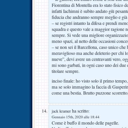
Fiorentina di Montella era lo stato fisico de
infatti Iachimni è subito andato giù pesant
fiducia che andranno sempre meglio e già o
– se registri intanto la difesa e prendi meno
squadra e questo vale a maggior ragione n
sempre. Si vede una migliore organizzazio
meno spazi, al netto delle occasioni conce
– se non sei il Barcellona, caso unico che h
meraviglioso ma anche deleterio per chi lo
nueve”, devi avere un centravanti vero, og
mi sono garbati, in ogni caso uno dei due 
titolare sempre.
inciso finale: ho visto solo il primo tempo
ma se solo immagino la faccia di Gasperini
come una bestia. Brutto puzzone scorretto, 
ha scritto:
jack kramer
Gennaio 15th, 2020 alle 18:44
Come è buffo il mondo delle pagelle.