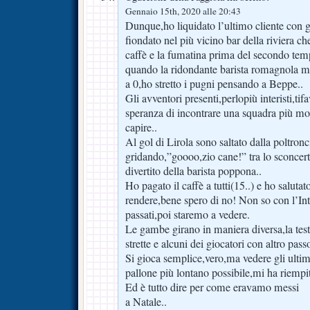
Gennaio 15th, 2020 alle 20:43
Dunque,ho liquidato l’ultimo cliente con 
fiondato nel più vicino bar della riviera c
caffè e la fumatina prima del secondo tem
quando la ridondante barista romagnola m
a 0,ho stretto i pugni pensando a Beppe..
Gli avventori presenti,perlopiù interisti,tif
speranza di incontrare una squadra più mo
capire..
Al gol di Lirola sono saltato dalla poltron
gridando,”goooo,zio cane!” tra lo sconcerto
divertito della barista poppona..
Ho pagato il caffè a tutti(15..) e ho salutat
rendere,bene spero di no! Non so con l’In
passati,poi staremo a vedere.
Le gambe girano in maniera diversa,la test
strette e alcuni dei giocatori con altro pas
Si gioca semplice,vero,ma vedere gli ultim
pallone più lontano possibile,mi ha riempit
Ed è tutto dire per come eravamo messi
a Natale..