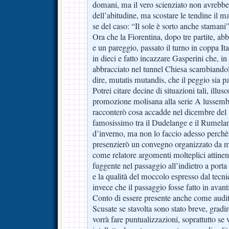
domani, ma il vero scienziato non avrebbe 
dell’abitudine, ma scostare le tendine il ma
se del caso: “Il sole è sorto anche stamani”
Ora che la Fiorentina, dopo tre partite, abb
e un pareggio, passato il turno in coppa It
in dieci e fatto incazzare Gasperini che, in
abbracciato nel tunnel Chiesa scambiandol
dire, mutatis mutandis, che il peggio sia p
Potrei citare decine di situazioni tali, illus
promozione molisana alla serie A lussemb
racconterò cosa accadde nel dicembre del 
famosissimo tra il Dudelange e il Rumelang
d’inverno, ma non lo faccio adesso perchè 
presenzierò un convegno organizzato da me
come relatore argomenti molteplici attinenti
fuggente nel passaggio all’indietro a porta
e la qualità del moccolo espresso dal tecni
invece che il passaggio fosse fatto in avant
Conto di essere presente anche come audit
Scusate se stavolta sono stato breve, grad
vorrà fare puntualizzazioni, soprattutto se 