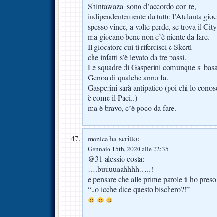
Shintawaza, sono d’accordo con te,
indipendentemente da tutto l’Atalanta gioc
spesso vince, a volte perde, se trova il Cit
ma giocano bene non c’è niente da fare.
Il giocatore cui ti rifereisci è Skertl
che infatti s’è levato da tre passi.
Le squadre di Gasperini comunque si basano
Genoa di qualche anno fa.
Gasperini sarà antipatico (poi chi lo conos
è come il Paci..)
ma è bravo, c’è poco da fare.
ha scritto:
monica
Gennaio 15th, 2020 alle 22:35
@31 alessio costa:
….buuuuaahhhh…..!
e pensare che alle prime parole ti ho preso 
“..o icche dice questo bischero?!”