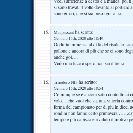
Vedi sufficienze a destra e a manca, poi ti g
si sono trovati 4 volte davanto al portiere a
sono errori, che si sia preso gol o no.
ha scritto:
Maupassant
Gennaio 15th, 2020 alle 18:49
Goduria immensa al di là del risultato, sape
pallone e ancora di più che se ci sono degl
anche gol….
Vedo una luce e spero non sia il treno
ha scritto:
Triioduro NI3
Gennaio 15th, 2020 alle 18:54
Comunque se è ancora sotto contratto ci c
volo….che vuoi che sia una vittoria contro
forma del campionato per di più in dieci uo
rondini non fanno certo primavera ……capit
tempo e più capisco e rivaluto il motivo p
…….