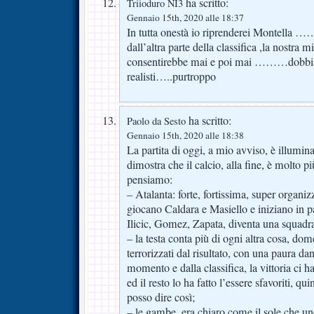
ha scritto:
Triioduro NI3
Gennaio 15th, 2020 alle 18:37
In tutta onestà io riprenderei Montella …
dall’altra parte della classifica ,la nostra
consentirebbe mai e poi mai ………dobbi
realisti…..purtroppo
ha scritto:
Paolo da Sesto
Gennaio 15th, 2020 alle 18:38
La partita di oggi, a mio avviso, è illumin
dimostra che il calcio, alla fine, è molto p
pensiamo:
– Atalanta: forte, fortissima, super organiz
giocano Caldara e Masiello e iniziano in 
Ilicic, Gomez, Zapata, diventa una squadr
– la testa conta più di ogni altra cosa, d
terrorizzati dal risultato, con una paura dan
momento e dalla classifica, la vittoria ci h
ed il resto lo ha fatto l’essere sfavoriti, q
posso dire così;
– le gambe, era chiaro come il sole che un