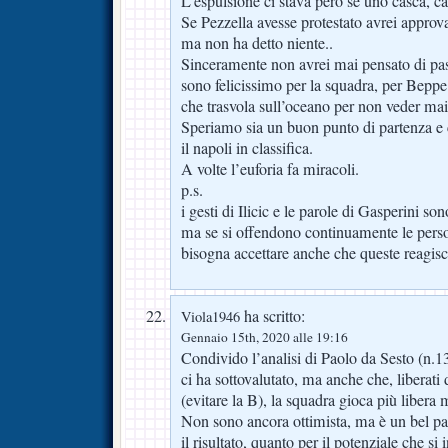
L’espulsione ci stava però se uno casca, ca
Se Pezzella avesse protestato avrei approv
ma non ha detto niente..
Sinceramente non avrei mai pensato di pass
sono felicissimo per la squadra, per Bep
che trasvola sull’oceano per non veder mai 
Speriamo sia un buon punto di partenza e
il napoli in classifica.
A volte l’euforia fa miracoli.
p.s.
i gesti di Ilicic e le parole di Gasperini so
ma se si offendono continuamente le pers
bisogna accettare anche che queste reagis
ha scritto:
Viola1946
Gennaio 15th, 2020 alle 19:16
Condivido l’analisi di Paolo da Sesto (n.1
ci ha sottovalutato, ma anche che, liberati 
(evitare la B), la squadra gioca più libera
Non sono ancora ottimista, ma è un bel pas
il risultato, quanto per il potenziale che si 