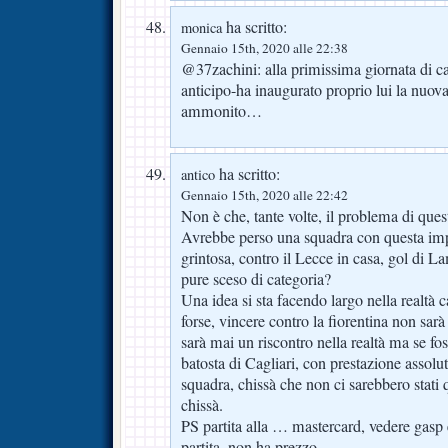
ha scritto:
monica
Gennaio 15th, 2020 alle 22:38
@37zachini: alla primissima giornata di 
anticipo-ha inaugurato proprio lui la nuova
ammonito…
ha scritto:
antico
Gennaio 15th, 2020 alle 22:42
Non è che, tante volte, il problema di ques
Avrebbe perso una squadra con questa im
grintosa, contro il Lecce in casa, gol di L
pure sceso di categoria?
Una idea si sta facendo largo nella realtà ca
forse, vincere contro la fiorentina non sarà
sarà mai un riscontro nella realtà ma se fo
batosta di Cagliari, con prestazione assol
squadra, chissà che non ci sarebbero stati q
chissà.
PS partita alla … mastercard, vedere gasp e
partita, non ha prezzo.