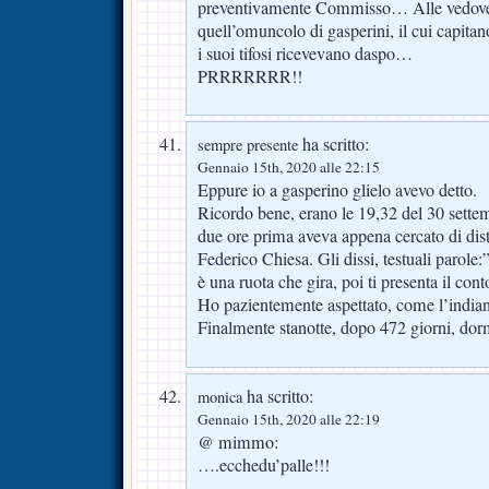
preventivamente Commisso… Alle vedove d
quell’omuncolo di gasperini, il cui capitan
i suoi tifosi ricevevano daspo…
PRRRRRRR!!
ha scritto:
sempre presente
Gennaio 15th, 2020 alle 22:15
Eppure io a gasperino glielo avevo detto.
Ricordo bene, erano le 19,32 del 30 sette
due ore prima aveva appena cercato di dist
Federico Chiesa. Gli dissi, testuali parole:
è una ruota che gira, poi ti presenta il cont
Ho pazientemente aspettato, come l’indian
Finalmente stanotte, dopo 472 giorni, dorm
ha scritto:
monica
Gennaio 15th, 2020 alle 22:19
@ mimmo:
….ecchedu’palle!!!