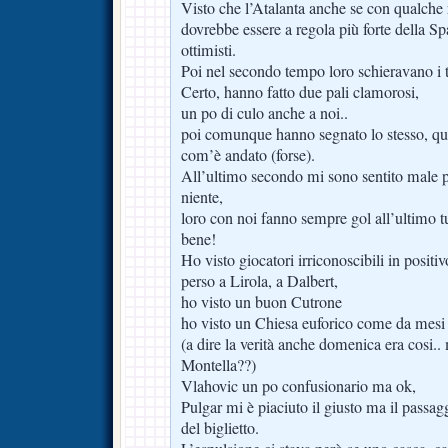
Visto che l’Atalanta anche se con qualche 
dovrebbe essere a regola più forte della Spa
ottimisti.
Poi nel secondo tempo loro schieravano i tit
Certo, hanno fatto due pali clamorosi,
un po di culo anche a noi..
poi comunque hanno segnato lo stesso, qui
com’è andato (forse).
All’ultimo secondo mi sono sentito male pe
niente,
loro con noi fanno sempre gol all’ultimo tu
bene!
Ho visto giocatori irriconoscibili in positiv
perso a Lirola, a Dalbert,
ho visto un buon Cutrone
ho visto un Chiesa euforico come da mesi
(a dire la verità anche domenica era cosi.. 
Montella??)
Vlahovic un po confusionario ma ok,
Pulgar mi è piaciuto il giusto ma il passagg
del biglietto.