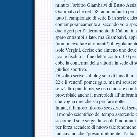
minuto l’arbitro Giambalvi di Busto Arsizi
Giambalvi che nel ’58, anno infausto per i
tutto il campionato di serie B in serie cade
contemporaneamente al secondo volo spazi
due rigori per l’atterramento di Calloni in a
sparò entrambi a lato, ma Giambalvi, appl
(non poteva fare altrimenti!) il regolament
isole Vergini, decise che almeno uno dove
goal e fischiò la fine dell’incontro: 1-0 pe
ebbe la conferma della vittoria in sede di 
giudice sportivo.
Di solito scrivo sul blog solo di lunedì, mar
22 e il venerdì pomeriggio, ma mi scuseret
senz’altro più di me, se oso chiosare con la
proverbiale anche il mercoledì all’imbrunir
che voglia dire che sta per fare notte.
Infatti, il famoso filosofo scozzese del s
il mondo scientifico del tempo asserendo 
siccome il sole sorge da secoli l’indomani
per forza accadere di nuovo tale fenomeno. 
indicavano che “presumibilmente” l’alba 