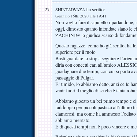
ha scritto:
SHINTAIWAZA
Gennaio 15th, 2020 alle 19:41
Non voglio fare il saputello riparlandone, 
oggi, dimostra quanto infondate siano le c
ZACHINI@ lo giudica scarso di fondamen
Questo ragazzo, come ho già scritto, ha fo
superiore per il ruolo.
Basti guardare lo stop a seguire e l’orient
dirla con concetti cari all’amico ALESS
guadagnare due tempi, con cui si porta avan
passaggio di Pulgar.
E’ timido, lo abbiamo detto, anzi ce lo han
venir fuori il meglio di se che è tanta roba 
Abbiamo giocato un bel primo tempo e ci 
raddoppio per piccoli pasticci all’ultimo ti
clamorosi, ma come ha ammesso l’odiato 
abbiamo meritato.
E di questi tempi non è poco vincere e mer
Il risultato aiuta a smaltire la bischerata d