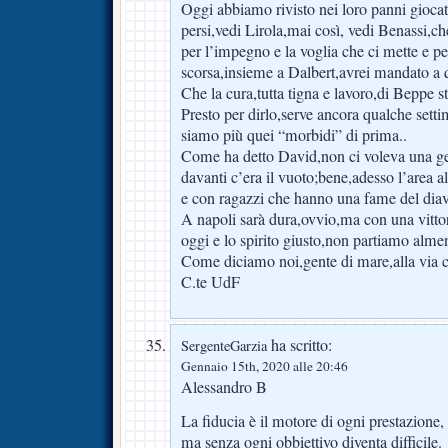
Oggi abbiamo rivisto nei loro panni gioca
persi,vedi Lirola,mai così, vedi Benassi,ch
per l’impegno e la voglia che ci mette e 
scorsa,insieme a Dalbert,avrei mandato a 
Che la cura,tutta tigna e lavoro,di Beppe st
Presto per dirlo,serve ancora qualche set
siamo più quei “morbidi” di prima..
Come ha detto David,non ci voleva una gen
davanti c’era il vuoto;bene,adesso l’area
e con ragazzi che hanno una fame del diav
A napoli sarà dura,ovvio,ma con una vitto
oggi e lo spirito giusto,non partiamo alme
Come diciamo noi,gente di mare,alla via c
C.te UdF
ha scritto:
SergenteGarzia
Gennaio 15th, 2020 alle 20:46
Alessandro B
La fiducia è il motore di ogni prestazione,
ma senza ogni obbiettivo diventa difficile.