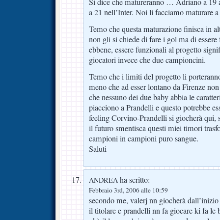
Si dice che matureranno … Adriano a 19 an
a 21 nell’Inter. Noi li facciamo maturare a
Temo che questa maturazione finisca in alt
non gli si chiede di fare i gol ma di esser
ebbene, essere funzionali al progetto sign
giocatori invece che due campioncini.
Temo che i limiti del progetto li porterann
meno che ad esser lontano da Firenze non 
che nessuno dei due baby abbia le caratteri
piacciono a Prandelli e questo potrebbe es
feeling Corvino-Prandelli si giocherà qui,
il futuro smentisca questi miei timori tras
campioni in campioni puro sangue.
Saluti
ha scritto:
ANDREA
Febbraio 3rd, 2006 alle 10:59
secondo me, valerj nn giocherà dall’inizio
il titolare e prandelli nn fa giocare ki fa le