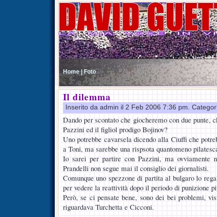
Home |
Foto
Il dilemma
Inserito da admin il 2 Feb 2006 7:36 pm. Categor
Dando per scontato che giocheremo con due punte, chi s
Pazzini ed il figliol prodigo Bojinov?
Uno potrebbe cavarsela dicendo alla Ciuffi che potreb
a Toni, ma sarebbe una rispsota quantomeno pilatesc
Io sarei per partire con Pazzini, ma ovviamente n
Prandelli non segue mai il consiglio dei giornalisti.
Comunque uno spezzone di partita al bulgaro lo regaler
per vedere la reattività dopo il periodo di punizione pi
Però, se ci pensate bene, sono dei bei problemi, vis
riguardava Turchetta e Cicconi.