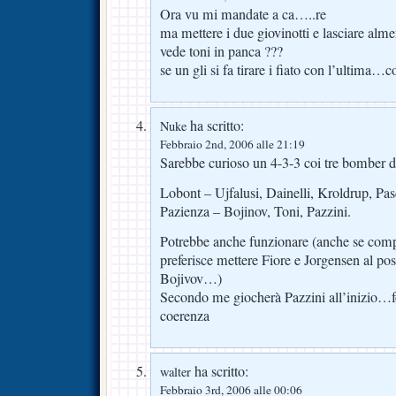
Ora vu mi mandate a ca…..re
ma mettere i due giovinotti e lasciare alm
vede toni in panca ???
se un gli si fa tirare i fiato con l’ultima…c
ha scritto:
Nuke
Febbraio 2nd, 2006 alle 21:19
Sarebbe curioso un 4-3-3 coi tre bomber 
Lobont – Ujfalusi, Dainelli, Kroldrup, Pa
Pazienza – Bojinov, Toni, Pazzini.
Potrebbe anche funzionare (anche se comp
preferisce mettere Fiore e Jorgensen al pos
Bojivov…)
Secondo me giocherà Pazzini all’inizio…f
coerenza
ha scritto:
walter
Febbraio 3rd, 2006 alle 00:06