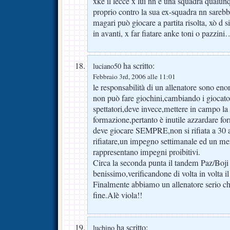
xkè il lecce x lui nn è una squadra qualunq
proprio contro la sua ex-squadra nn sarebbe
magari può giocare a partita risolta, xò d 
in avanti, x far fiatare anke toni o pazzini
ha scritto:
luciano50
Febbraio 3rd, 2006 alle 11:01
le responsabilità di un allenatore sono eno
non può fare giochini,cambiando i giocatori
spettatori,deve invece,mettere in campo la
formazione,pertanto è inutile azzardare f
deve giocare SEMPRE,non si rifiata a 30 
rifiatare,un impegno settimanale ed un me
rappresentano impegni proibitivi.
Circa la seconda punta il tandem Paz/Boji
benissimo,verificandone di volta in volta il
Finalmente abbiamo un allenatore serio c
fine.Alè viola!!
ha scritto:
luchino