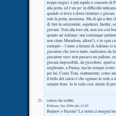
troppo tragici: è più rapido e concreto di P
alla porta, ed è un po’ in difficoltà tattica
quando si trova a dover rientrare o giocare
solo la porta, insomma. Ma di qui a dire c
di 3mt in orizzontale, aspetterei. Inoltre,
giovani. Toni alla loro età, non era così b
quanto ad Adriano: stai comunque parlan
non citare Maradona, allora?), e in ogni ca
esempio – l’anno a firenze di Adriano ci 
giocatore che aveva tanto, tantissimo da fa
giocatore vero: non passava un pallone, er
giocata impossibile, da giocoliere, spariva a
migliorato, a Parma, ma ha sempre avuto 
per lui. Come Toni, esattamente; come anch
il bello del calcio è che ognuno la vede a
sempre bene. Io la vedo così, niente di p
ha scritto:
roberto
Febbraio 3rd, 2006 alle 12:05
Bojinov o Pazzini? La storia ci insegna’im