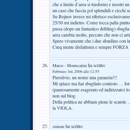
che a limite d’area si trasformi e mostri u
un caso che faccia gol splendidi e cicchi s
Su Bojnov invece mi riferisco esclusivam
25/30 mt indietro. Come tocca palla piuttos
passa (dopo un fantastico dribling) sbaglia
area cambia molto, peccato che non ci arri
Spero vivamente che i due sfondino con la
Cmq niente disfattismi e sempre FORZ
ha scritto:
Marco - Montecatini
Febbraio 3rd, 2006 alle 12:55
Piersilvio, un nome una garanzia!!!
Mi spiace ma hai sbagliato contesto … fors
(paurosamente esagerato ed indirizzato) lo 
non sul blog.
Della politica ne abbiam piene le scatole
la VIOLA.
ha scritto:
simone