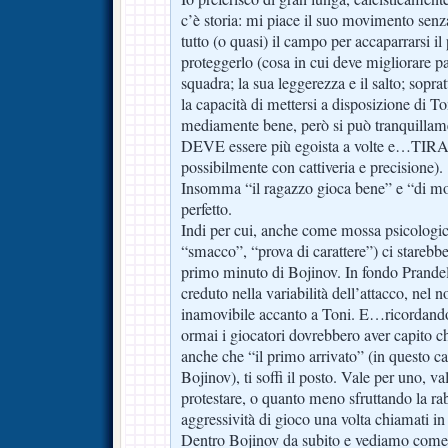
c’è storia: mi piace il suo movimento senza 
tutto (o quasi) il campo per accaparrarsi il
proteggerlo (cosa in cui deve migliorare pa
squadra; la sua leggerezza e il salto; soprat
la capacità di mettersi a disposizione di To
mediamente bene, però si può tranquillame
DEVE essere più egoista a volte e…TIRAR
possibilmente con cattiveria e precisione).
Insomma “il ragazzo gioca bene” e “di mo
perfetto.
Indi per cui, anche come mossa psicologic
“smacco”, “prova di carattere”) ci starebb
primo minuto di Bojinov. In fondo Prandel
creduto nella variabilità dell’attacco, nel n
inamovibile accanto a Toni. E…ricordando
ormai i giocatori dovrebbero aver capito c
anche che “il primo arrivato” (in quest
Bojinov), ti soffi il posto. Vale per uno, va
protestare, o quanto meno sfruttando la rab
aggressività di gioco una volta chiamati in
Dentro Bojinov da subito e vediamo come 