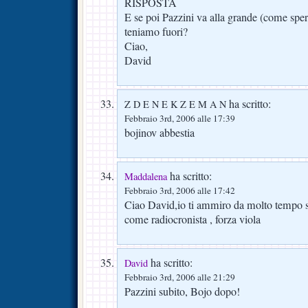
RISPOSTA
E se poi Pazzini va alla grande (come sp
teniamo fuori?
Ciao,
David
ha scritto:
Z D E N E K Z E M A N
Febbraio 3rd, 2006 alle 17:39
bojinov abbestia
ha scritto:
Maddalena
Febbraio 3rd, 2006 alle 17:42
Ciao David,io ti ammiro da molto tempo s
come radiocronista , forza viola
ha scritto:
David
Febbraio 3rd, 2006 alle 21:29
Pazzini subito, Bojo dopo!