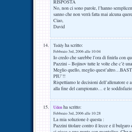
RISPOSTA
No, non ci sono parole, l’hanno sempliceme
sanno che non verrà fatta mai alcuna quere
Ciao,
David
ha scritto:
Teddy
Febbraio 3rd, 2006 alle 10:04
Io credo che sarebbe l’ora di finirla con qu
Pazzini – Bojinov tutte le volte che c’è una 
Meglio quello, meglio quest’altro…
PIU’!!
Rispettiamo le decisioni dell’allenatore e 
alla fine del campionato… e le soddisfaz
ha scritto:
Uden
Febbraio 3rd, 2006 alle 10:28
La mia soluzione è questa :
Pazzini titolare contro il lecce e il bulgaro 
si gioca a una punta con montolivo. Che n