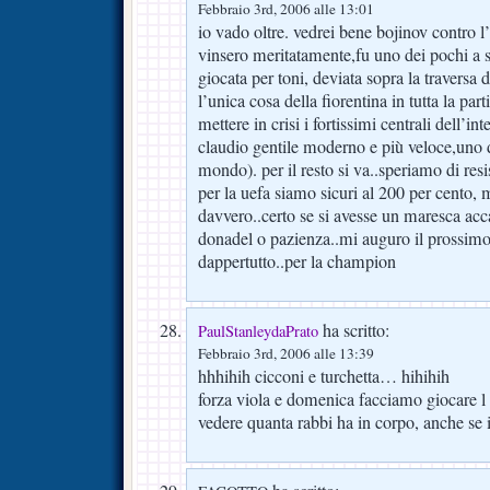
Febbraio 3rd, 2006 alle 13:01
io vado oltre. vedrei bene bojinov contro l
vinsero meritatamente,fu uno dei pochi a s
giocata per toni, deviata sopra la traversa d
l’unica cosa della fiorentina in tutta la par
mettere in crisi i fortissimi centrali dell’i
claudio gentile moderno e più veloce,uno d
mondo). per il resto si va..speriamo di resi
per la uefa siamo sicuri al 200 per cento, 
davvero..certo se si avesse un maresca acc
donadel o pazienza..mi auguro il prossim
dappertutto..per la champion
ha scritto:
PaulStanleydaPrato
Febbraio 3rd, 2006 alle 13:39
hhhihih cicconi e turchetta… hihihih
forza viola e domenica facciamo giocare l
vedere quanta rabbi ha in corpo, anche se 