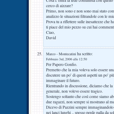
Cosa c’entra la fede comunista con quello 
cerco di aizzare?
Primo, non sono e non sono mai stato com
analizzo le situazioni filtrandole con le mi
Prova tu a riflettere sulle inesattezze che h
ti piace del mio pezzo su cui hai comment
Ciao,
David
ha scritto:
Marco - Montecatini
Febbraio 3rd, 2006 alle 12:50
Per Papero Gonfio.
Premetto che la mia voleva solo essere un
discutere un po’ di questi aspetti un po’ pi
immaginare il futuro.
Rientrando in discussione, diciamo che la 
generale, non volevo essere tragico.
Sostengo soltanto che così come siamo abit
due ragazzi, non sempre si mostrano al me
Dicevo di Pazzini sempre immaginandolo 
nei lanci lunghi .. spesso perde palla da so