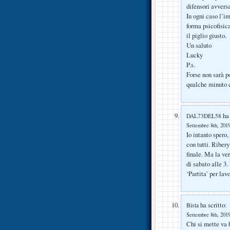
difensori avvers
In ogni caso l’im
forma psicofisic
il piglio giusto.
Un saluto
Lucky
P.s.
Forse non sarà p
qualche minuto c
ha 
DAL73DEL58
Settembre 8th, 2019
Io intanto spero,
con tutti. Riber
finale. Ma la ve
di sabato alle 3.
‘Partita’ per lavo
ha scritto:
Bista
Settembre 8th, 2019
Chi si mette va 