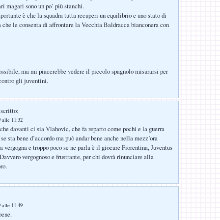
ari magari sono un po’ più stanchi.
portante è che la squadra tutta recuperi un equilibrio e uno stato di
a che le consenta di affrontare la Vecchia Baldracca bianconera con
ossibile, ma mi piacerebbe vedere il piccolo spagnolo misurarsi per
ontro gli juventini.
scritto:
 alle 11:32
 che davanti ci sia Vlahovic, che fa reparto come pochi e la guerra
y se sta bene d’accordo ma può andar bene anche nella mezz’ora
ra vergogna e troppo poco se ne parla è il giocare Fiorentina, Juventus
 Davvero vergognoso e frustrante, per chi dovrà rinunciare alla
ro.
 alle 11:49
bene.