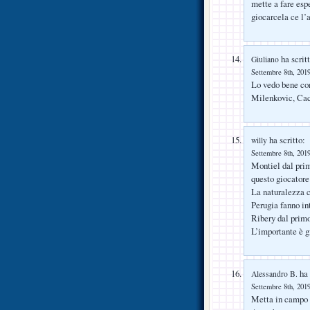
mette a fare esp
giocarcela ce l’
ha scritt
Giuliano
Settembre 8th, 2019
Lo vedo bene co
Milenkovic, Cace
ha scritto:
willy
Settembre 8th, 2019
Montiel dal prim
questo giocatore
La naturalezza c
Perugia fanno in
Ribery dal primo
L’importante è g
ha 
Alessandro B.
Settembre 8th, 2019
Metta in campo i