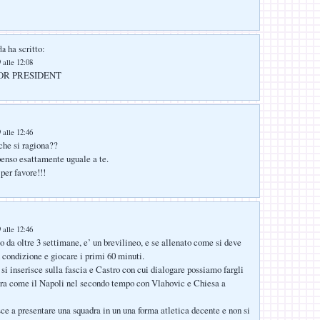
ha scritto:
da
 alle 12:08
FOR PRESIDENT
 alle 12:46
 che si ragiona??
enso esattamente uguale a te.
per favore!!!
 alle 12:46
o da oltre 3 settimane, e’ un brevilineo, e se allenato come si deve
n condizione e giocare i primi 60 minuti.
si inserisce sulla fascia e Castro con cui dialogare possiamo fargli
tra come il Napoli nel secondo tempo con Vlahovic e Chiesa a
ce a presentare una squadra in un una forma atletica decente e non si