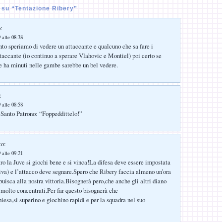
su “Tentazione Ribery”
:
 alle 08:38
nto speriamo di vedere un attaccante e qualcuno che sa fare i
ttaccante (io continuo a sperare Vlahovic e Montiel) poi certo se
e ha minuti nelle gambe sarebbe un bel vedere.
:
 alle 08:58
 Santo Patrono: “Foppeddittelo!”
to:
 alle 09:21
tro la Juve si giochi bene e si vinca!La difesa deve essere impostata
iva) e l’attacco deve segnare.Spero che Ribery faccia almeno un’ora
buisca alla nostra vittoria.Bisognerà pero,che anche gli altri diano
 molto concentrati.Per far questo bisognerà che
iesa,si superino e giochino rapidi e per la squadra nel suo