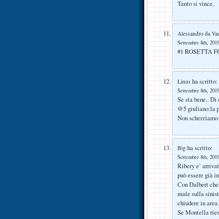
Tanto si vince.
Alessandro da Va
Settembre 8th, 2019
#1 ROSETTA 
ha scritto:
Linus
Settembre 8th, 2019
Se sta bene.. Di
@5 giuliano:la p
Non scherziamo 
ha scritto:
Big
Settembre 8th, 2019
Ribery e’ arrivat
può essere già i
Con Dalbert che 
male sulla sinis
chiudere in area.
Se Montella ries