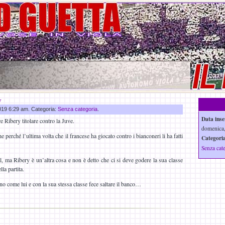
y
2019 6:29 am. Categoria:
Senza categoria
.
Data inse
e Ribery titolare contro la Juve.
domenica,
 perché l’ultima volta che il francese ha giocato contro i bianconeri li ha fatti
Categoria
Senza cat
l, ma Ribery è un’altra cosa e non è detto che ci si deve godere la sua classe
la partita.
no come lui e con la sua stessa classe fece saltare il banco…