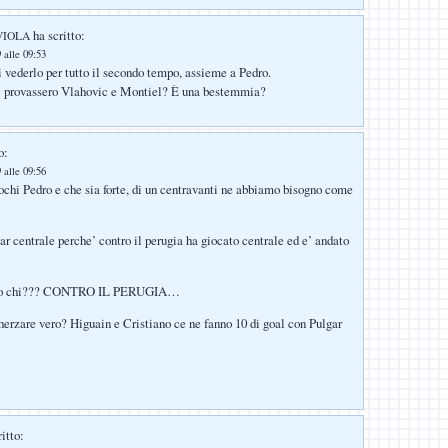
ha scritto:
 VIOLA
 alle 09:53
i vederlo per tutto il secondo tempo, assieme a Pedro.
si provassero Vlahovic e Montiel? È una bestemmia?
o:
 alle 09:56
chi Pedro e che sia forte, di un centravanti ne abbiamo bisogno come
ar centrale perche’ contro il perugia ha giocato centrale ed e’ andato
ntro chi??? CONTRO IL PERUGIA…
rzare vero? Higuain e Cristiano ce ne fanno 10 di goal con Pulgar
itto: