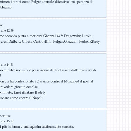
erimenti strani come Pulgar centrale difensivo una speranza di
abbiamo.
o:
 alle 12:59
me seconda punta e metterei Ghezzal.442: Dragowski; Lirola,
res, Dalbert; Chiesa Castrovilli, , Pulgar;Ghezzal , Pedro, Ribery.
 alle 14:21
o minuto; non si può prescindere dalla classe e dall’inventiva di
!
on cui ha confezionato i 2 assiste contro il Monza ed il goal al
travedere giocate eccelse.
 minuto; farei rifiatare Badely
iocare come contro il Napoli.
scritto:
 alle 15:57
 più in forma e una squadra tatticamente sensata.