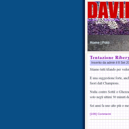
Home |
Foto
Tentazione Riber
Inserito da admin il 8 Set 
Stiamo tutti tifando per veder
È una suggestione forte, anche
fuori dall Champions.
Nulla contro Sottil o Ghezza
solo negli ultimi 30 minuti del
Sei anni fa uno alto più o me
[106] Commenti