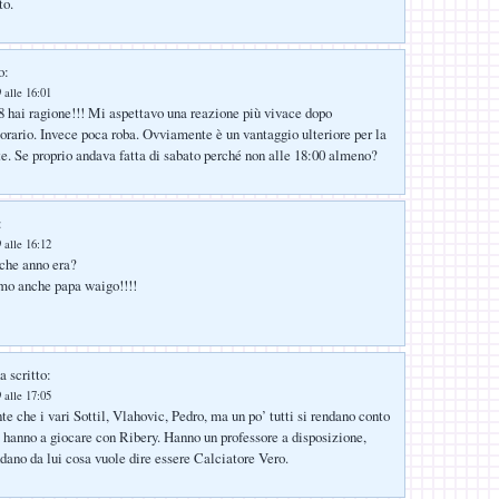
to.
o:
 alle 16:01
ai ragione!!! Mi aspettavo una reazione più vivace dopo
l’orario. Invece poca roba. Ovviamente è un vantaggio ulteriore per la
e. Se proprio andava fatta di sabato perché non alle 18:00 almeno?
:
 alle 16:12
che anno era?
amo anche papa waigo!!!!
a scritto:
 alle 17:05
e che i vari Sottil, Vlahovic, Pedro, ma un po’ tutti si rendano conto
e hanno a giocare con Ribery. Hanno un professore a disposizione,
dano da lui cosa vuole dire essere Calciatore Vero.