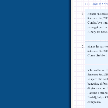
106 Commenti 
ha scritto
Rosetta
Settembre 8th, 2019
Con la Juve inta
passaggi per l’a
Ribéry sta bene 
ha scritto
gionny
Settembre 8th, 2019
Come direbbe il
ha scrit
Vibennal
Settembre 8th, 2019
Io spero che con
bene(fase difens
di gioco e contri
l’anima e stiano
Badelj,Pulgar,Ch
complesso!