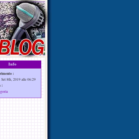
Info
rimento :
 Set 8th, 2019 alle 06:29
 :
egoria