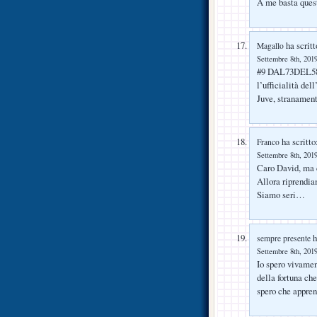
A me basta ques
ha scritt
Magallo
Settembre 8th, 2019
#9 DAL73DEL58 h
l’ufficialità del
Juve, stranament
ha scritto
Franco
Settembre 8th, 2019
Caro David, ma 
Allora riprendi
Siamo seri…
h
sempre presente
Settembre 8th, 2019
Io spero vivament
della fortuna ch
spero che appren