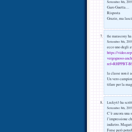
Settembre 8th, 2019
Garo Guetta…
Risposta
Grazie, ma lascio
ha 
the marascony
Settembre 8th, 2019
ecco uno degli a
https://video.re
vergognoso-anch
ref=RHPPBT-BS-
la classe non è a
Un vero campion
tifare per la ma
ha scrit
Lucky63
Settembre 8th, 2019
C’è ancora una s
l’impressione ch
indietro. Magari
Forse però potre