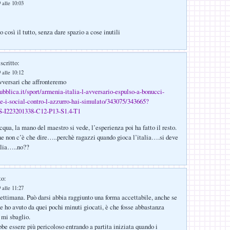
 alle 10:03
 così il tutto, senza dare spazio a cose inutili
scritto:
 alle 10:12
vversari che affronteremo
pubblica.it/sport/armenia-italia-l-avversario-espulso-a-bonucci-
e-i-social-contro-l-azzurro-hai-simulato/343075/343665?
I223201338-C12-P13-S1.4-T1
cqua, la mano del maestro si vede, l’esperienza poi ha fatto il resto.
e non c’è che dire…..perchè ragazzi quando gioca l’italia….si deve
glia…..no??
to:
 alle 11:27
ettimana. Può darsi abbia raggiunto una forma accettabile, anche se
e ho avuto da quei pochi minuti giocati, è che fosse abbastanza
 mi sbaglio.
bbe essere più pericoloso entrando a partita iniziata quando i