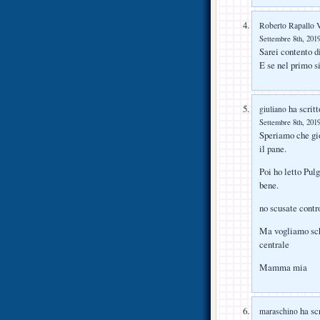
Roberto Rapallo
Settembre 8th, 2019
Sarei contento d
E se nel primo 
ha scritt
giuliano
Settembre 8th, 2019
Speriamo che gio
il pane.
Poi ho letto Pulg
bene.
no scusate co
Ma vogliamo sche
centrale
Mamma mia
ha scr
maraschino