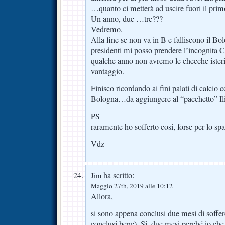
…quanto ci metterà ad uscire fuori il pri
Un anno, due …tre???
Vedremo.
Alla fine se non va in B e falliscono il B
presidenti mi posso prendere l’incognita
qualche anno non avremo le checche isteri
vantaggio.
Finisco ricordando ai fini palati di calcio 
Bologna…da aggiungere al “pacchetto” Ili
PS
raramente ho sofferto cosi, forse per lo sp
Vdz
ha scritto:
Jim
Maggio 27th, 2019 alle 10:12
Allora,
si sono appena conclusi due mesi di soffer
conclusi bene). Si, due mesi perché io che 