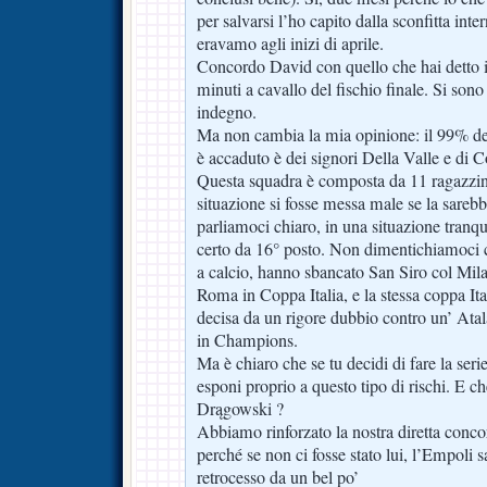
per salvarsi l’ho capito dalla sconfitta int
eravamo agli inizi di aprile.
Concordo David con quello che hai detto i
minuti a cavallo del fischio finale. Si so
indegno.
Ma non cambia la mia opinione: il 99% del
è accaduto è dei signori Della Valle e di C
Questa squadra è composta da 11 ragazzini
situazione si fosse messa male se la sarebbe
parliamoci chiaro, in una situazione tranq
certo da 16° posto. Non dimentichiamoci
a calcio, hanno sbancato San Siro col Mila
Roma in Coppa Italia, e la stessa coppa It
decisa da un rigore dubbio contro un’ Atala
in Champions.
Ma è chiaro che se tu decidi di fare la seri
esponi proprio a questo tipo di rischi. E ch
Drągowski ?
Abbiamo rinforzato la nostra diretta concor
perché se non ci fosse stato lui, l’Empoli s
retrocesso da un bel po’