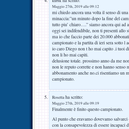
ha scritto:
kubik
Maggio 27th, 2019 alle 09:12
mi chiedo ancora una volta il senso di un
minaccia:”un minuto dopo la fine del camp
tutto piu’ chiaro….” siamo ancora qui ad a
oggi sei indifendibile, non ti presenti allo 
ma io che faccio parte dei 20.000 abbonat
campionato e la partita di ieri sera sotto l
io caro Diego non t ho mai capito .i tuoi dis
non li ho mai capiti.
delusione totale. prossimo anno da me non
non le reputo corrette e non hanno senso ma
abbonamento anche no.ci risentiamo un m
campionato.
ha scritto:
Rosetta
Maggio 27th, 2019 alle 09:19
Finalmente è finito questo campionato.
Al punto che eravamo dovevamo salvarci e
con la consapevolezza di essere incapaci di