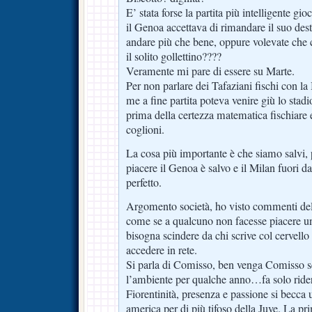
E’ stata forse la partita più intelligente gio
il Genoa accettava di rimandare il suo dest
andare più che bene, oppure volevate che 
il solito gollettino????
Veramente mi pare di essere su Marte.
Per non parlare dei Tafaziani fischi con 
me a fine partita poteva venire giù lo stadi
prima della certezza matematica fischiare e
coglioni.
La cosa più importante è che siamo salvi,
piacere il Genoa è salvo e il Milan fuori 
perfetto.
Argomento società, ho visto commenti delira
come se a qualcuno non facesse piacere un
bisogna scindere da chi scrive col cervello
accedere in rete.
Si parla di Comisso, ben venga Comisso se
l’ambiente per qualche anno…fa solo rider
Fiorentinità, presenza e passione si becca 
america per di più tifoso della Juve. La p