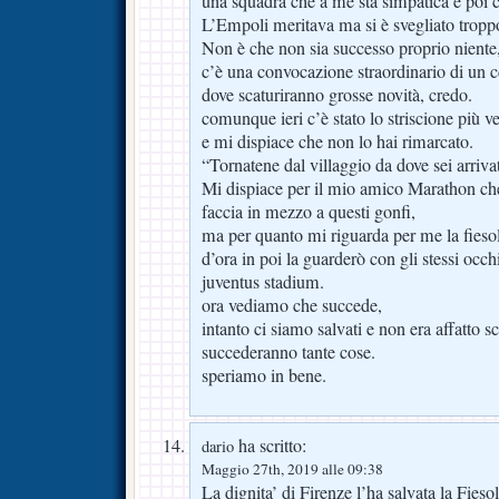
una squadra che a me sta simpatica e poi c
L’Empoli meritava ma si è svegliato troppo
Non è che non sia successo proprio niente
c’è una convocazione straordinario di un 
dove scaturiranno grosse novità, credo.
comunque ieri c’è stato lo striscione più v
e mi dispiace che non lo hai rimarcato.
“Tornatene dal villaggio da dove sei arriv
Mi dispiace per il mio amico Marathon ch
faccia in mezzo a questi gonfi,
ma per quanto mi riguarda per me la fieso
d’ora in poi la guarderò con gli stessi occ
juventus stadium.
ora vediamo che succede,
intanto ci siamo salvati e non era affatto s
succederanno tante cose.
speriamo in bene.
ha scritto:
dario
Maggio 27th, 2019 alle 09:38
La dignita’ di Firenze l’ha salvata la Fieso