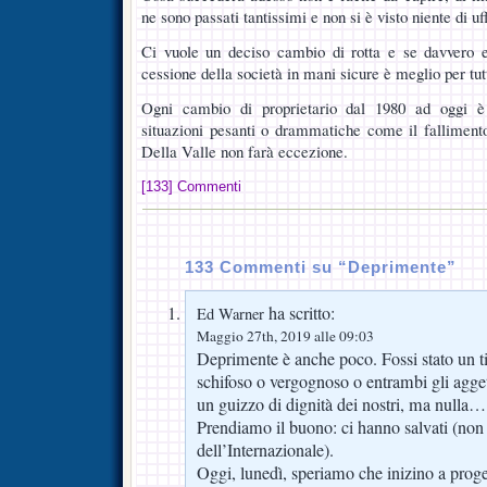
ne sono passati tantissimi e non si è visto niente di uff
Ci vuole un deciso cambio di rotta e se davvero e
cessione della società in mani sicure è meglio per tutt
Ogni cambio di proprietario dal 1980 ad oggi è
situazioni pesanti o drammatiche come il falliment
Della Valle non farà eccezione.
[133] Commenti
133 Commenti su “Deprimente”
ha scritto:
Ed Warner
Maggio 27th, 2019 alle 09:03
Deprimente è anche poco. Fossi stato un ti
schifoso o vergognoso o entrambi gli agget
un guizzo di dignità dei nostri, ma nulla…
Prendiamo il buono: ci hanno salvati (non i
dell’Internazionale).
Oggi, lunedì, speriamo che inizino a proget