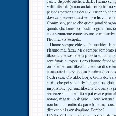
essere disposto anche a darle. Hanno semp
volta ottenuta (e non andata bene) hanno vi
persona/personalità dei DV. Dicendo che n
dovevano essere quasi sempre fisicamente 
Commisso, penso che questi punti vengon
quindi, che fanno, contestano gia all’inizi
cosa veramente contestavano, è mai arriva
l’ho mai vista/capita.
– Hanno sempre chiesto l’autocritica da p
l’hanno mai fatta? Mi è sempre sembrato i
tifoseria che sostiene la propria squadra, p
semifinale europea. Loro l’hanno fatto! 
orribile, per una tifoseria che dice di soste
contestare i nuovi giocatori prima di conosc
(vedi i casi, Osvaldo, Borja, Gonzalo, Sa
altri…che poi si son rivelati gran bei gioc
impossibile, per una tifoseria che ama la p
sentenze su tutti e tutto e poi essere perma
notare, magari, lo sbaglio. E loro son stati
non ho mai sentito da parte loro una scus
dicevano di aver sbagliato. Perche?
I Della Valle hanno e avranno sbagliato tant