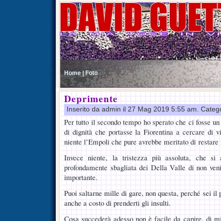
Home |
Foto
Deprimente
Inserito da admin il 27 Mag 2019 5:55 am. Categ
Per tutto il secondo tempo ho sperato che ci fosse un 
di dignità che portasse la Fiorentina a cercare di v
niente l’Empoli che pure avrebbe meritato di restare 
Invece niente, la tristezza più assoluta, che si
profondamente sbagliata dei Della Valle di non venir
importante.
Puoi saltarne mille di gare, non questa, perché sei il 
anche a costo di prenderti gli insulti.
Cosa succederà adesso non è facile da capire, di mi