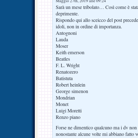
Maggio 27th, 2019 alle 09:24
Sarà un mese tribolato… Così come è stata 
deprimente.
Rispondo qui allo sceicco del post precede
idoli, non in ordine di importanza.
Antognoni
Lauda
Moser
Keith emerson
Beatles
F. L. Wright
Renatozero
Batistuta
Robert heinlein
George simenon
Mondrian
Monet
Luigi Moretti
Renzo piano
Forse ne dimentico qualcuno ma i dv non s
nonostante alcune volte mi abbiano fatto 