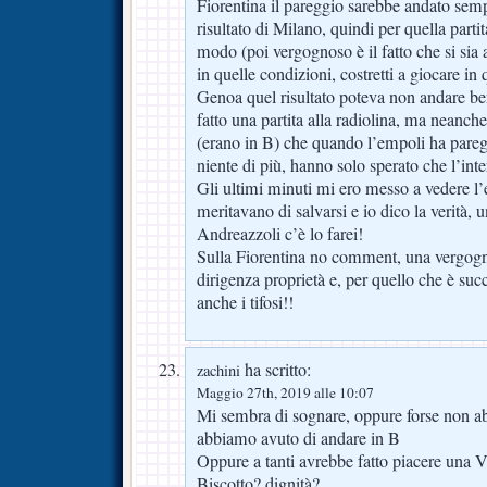
Fiorentina il pareggio sarebbe andato semp
risultato di Milano, quindi per quella partit
modo (poi vergognoso è il fatto che si sia a
in quelle condizioni, costretti a giocare i
Genoa quel risultato poteva non andare b
fatto una partita alla radiolina, ma neanche,
(erano in B) che quando l’empoli ha pareg
niente di più, hanno solo sperato che l’int
Gli ultimi minuti mi ero messo a vedere l’em
meritavano di salvarsi e io dico la verità, 
Andreazzoli c’è lo farei!
Sulla Fiorentina no comment, una vergogna 
dirigenza proprietà e, per quello che è suc
anche i tifosi!!
ha scritto:
zachini
Maggio 27th, 2019 alle 10:07
Mi sembra di sognare, oppure forse non ab
abbiamo avuto di andare in B
Oppure a tanti avrebbe fatto piacere una V
Biscotto? dignità?