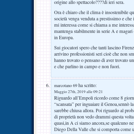
origine allo spettacolo????di ieri sera.
Ora è chiaro che il clima è insostenibile q
società venga venduta a prestissimo e che 
mi interessa come si chiama a me interessa
mantenga stabilmente in serie A e magari ci
in Europa.
Sui giocatori spero che tanti lascino Firenz
arrivino professionisti seri cioè che non 
hanno trovato o pensano di aver trovato un’
e che parlino in campo e non fuori.
ha scritto:
marcotano 69
Maggio 27th, 2019 alle 09:21
Riguardo all’Empoli ricordo come 8 giorni
“scansata” per inguaiare il Genoa,sennò la
sarebbe chiusa allora. Poi riguardo al pro
di proprietà non vedo drammi questa volta.
quasi,in A ci siamo ancora,se qualcuno n
Diego Della Valle che si comporta come u