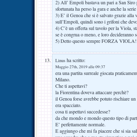
2) All’ Empoli bastava un pari a San Siro p
sfortunata ha perso la gara e anche la serie
3) E’ il Genoa che si è salvato grazie alla v
sull’Empoli, quindi sono i grifoni che devo
4) C’è un offerta sul tavolo per la Viola, s
se è congrua o meno, e loro decideranno se
5) Detto questo sempre FORZA VIOLA!
ha scritto:
Linus
Maggio 27th, 2019 alle 09:37
era una partita surreale giocata praticament
Milano.
Che ti aspettavi?
la Fiorentina doveva attaccare perchè?
il Genoa forse avrebbe potuto rischiare u
era spacciato.
cosa ti aspettavi succedesse?
da che mondo e mondo questo tipo di parti
E’ perfettamente normale.
E aggiungo che mi fa piacere che si sia sa