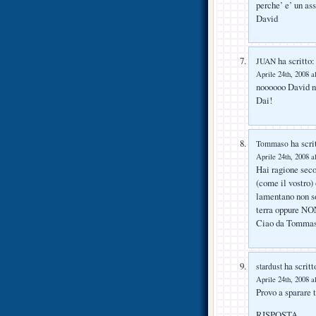
perche’ e’ un ass
David
ha scritto:
JUAN
Aprile 24th, 2008 a
noooooo David no
Dai!
ha scri
Tommaso
Aprile 24th, 2008 a
Hai ragione seco
(come il vostro)
lamentano non so
terra oppure NON 
Ciao da Tommas
ha scritt
stardust
Aprile 24th, 2008 a
Provo a sparare t
RISPOSTA