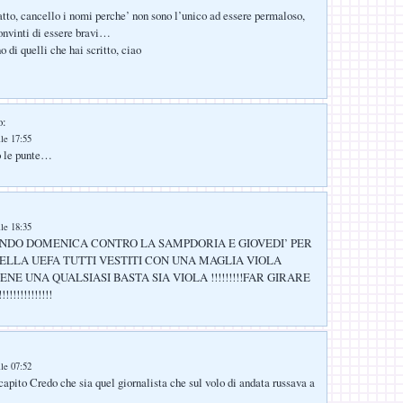
fatto, cancello i nomi perche’ non sono l’unico ad essere permaloso,
convinti di essere bravi…
 di quelli che hai scritto, ciao
o:
lle 17:55
o le punte…
:
lle 18:35
DO DOMENICA CONTRO LA SAMPDORIA E GIOVEDI’ PER
DELLA UEFA TUTTI VESTITI CON UNA MAGLIA VIOLA
ENE UNA QUALSIASI BASTA SIA VIOLA !!!!!!!!!FAR GIRARE
!!!!!!!!!!!!
lle 07:52
capito Credo che sia quel giornalista che sul volo di andata russava a