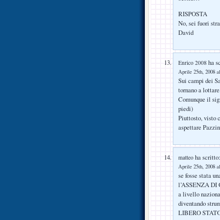
RISPOSTA
No, sei fuori str
David
ha sc
Enrico 2008
Aprile 25th, 2008 a
Sui campi dei Sa
tornano a lottare
Comunque il signo
piedi)
Piuttosto, visto 
aspettare Pazzini
ha scritto
matteo
Aprile 25th, 2008 a
se fosse stata u
l’ASSENZA DI G
a livello nazion
diventando st
LIBERO STAT