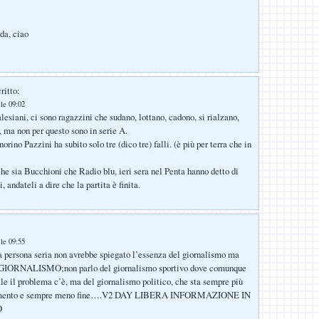
ada, ciao
ritto:
lle 09:02
lesiani, ci sono ragazzini che sudano, lottano, cadono, si rialzano,
, ma non per questo sono in serie A.
rino Pazzini ha subito solo tre (dico tre) falli. (è più per terra che in
che sia Bucchioni che Radio blu, ieri sera nel Penta hanno detto di
, andateli a dire che la partita è finita.
:
lle 09:55
na persona seria non avrebbe spiegato l’essenza del giornalismo ma
IORNALISMO;non parlo del giornalismo sportivo dove comunque
ale il problema c’è, ma del giornalismo politico, che sta sempre più
rumento e sempre meno fine….V2 DAY LIBERA INFORMAZIONE IN
O