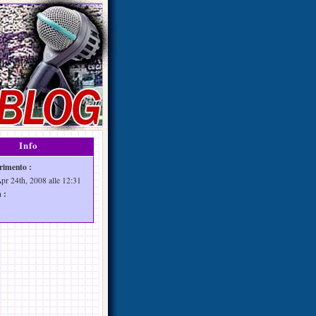
Info
rimento :
Apr 24th, 2008 alle 12:31
 :