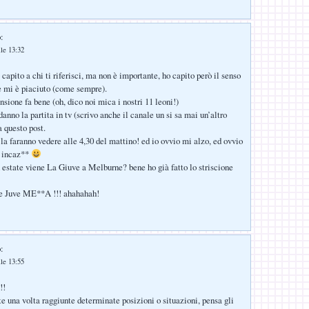
:
lle 13:32
capito a chi ti riferisci, ma non è importante, ho capito però il senso
 e mi è piaciuto (come sempre).
sione fa bene (oh, dico noi mica i nostri 11 leoni!)
danno la partita in tv (scrivo anche il canale un si sa mai un’altro
a questo post.
 la faranno vedere alle 4,30 del mattino! ed io ovvio mi alzo, ed ovvio
i incaz**
n estate viene La Giuve a Melburne? bene ho già fatto lo striscione
ire Juve ME**A !!! ahahahah!
:
lle 13:55
!!
te una volta raggiunte determinate posizioni o situazioni, pensa gli