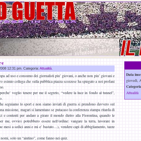
re
 2008 12:31 pm. Categoria:
Attualità
.
Data inse
mpa ad uso e consumo dei giornalisti piu’ giovani, o anche non piu’ giovani e
giovedì, 
ro esimio collega che sulla pubblica piazza scozzese ha spiegato a noi profani
Categoria
mo.
perche’ voglio tenere per me il segreto, “vedere la luce in fondo al tunnel”,
Attualità
o.
 che seguiamo lo sport e non siamo inviati di guerra si prendono davvero sul
na missione, magari si lamentano se putacaso la conferenza stampa ritarda di
ici e contenti per andare a girare il mondo dietro alla Fiorentina, quando le
per me, ovvio) potrebbero essere nell’ordine: vangare la terra, lavorare in
due mesi a sedici anni e mi e’ bastato…), vendere capi di abbigliamento, tazze
te nomi, solo un “aiutino”, come fanno nei quiz.