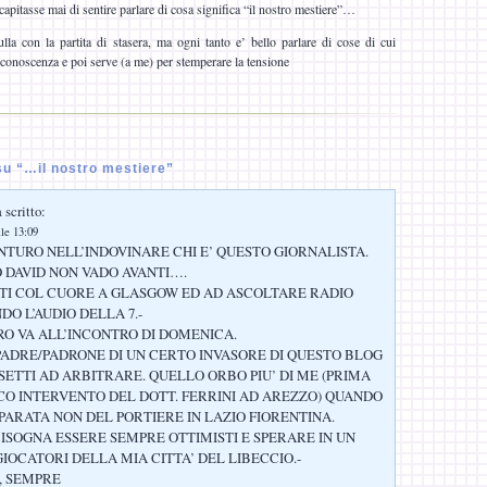
apitasse mai di sentire parlare di cosa significa “il nostro mestiere”…
la con la partita di stasera, ma ogni tanto e’ bello parlare di cose di cui
 conoscenza e poi serve (a me) per stemperare la tensione
u “…il nostro mestiere”
 scritto:
lle 13:09
NTURO NELL’INDOVINARE CHI E’ QUESTO GIORNALISTA.
O DAVID NON VADO AVANTI….
TI COL CUORE A GLASGOW ED AD ASCOLTARE RADIO
DO L’AUDIO DELLA 7.-
ERO VA ALL’INCONTRO DI DOMENICA.
“PADRE/PADRONE DI UN CERTO INVASORE DI QUESTO BLOG
SETTI AD ARBITRARE. QUELLO ORBO PIU’ DI ME (PRIMA
CO INTERVENTO DEL DOTT. FERRINI AD AREZZO) QUANDO
PARATA NON DEL PORTIERE IN LAZIO FIORENTINA.
SOGNA ESSERE SEMPRE OTTIMISTI E SPERARE IN UN
IOCATORI DELLA MIA CITTA’ DEL LIBECCIO.-
, SEMPRE