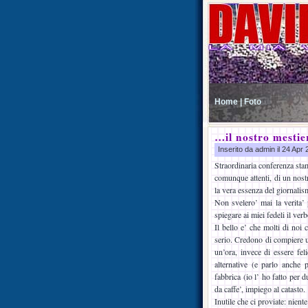
Home |
Foto
…il nostro mestie
Inserito da admin il 24 Apr
Straordinaria conferenza sta
comunque attenti, di un nost
la vera essenza del giornalis
Non svelero’ mai la verita’ 
spiegare ai miei fedeli il verb
Il bello e’ che molti di noi
serio. Credono di compiere u
un’ora, invece di essere fel
alternative (e parlo anche 
fabbrica (io l’ ho fatto per 
da caffe’, impiego al catasto.
Inutile che ci proviate: nien