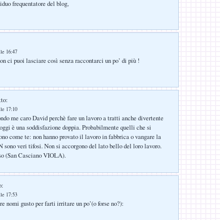
iduo frequentatore del blog,
lle 16:47
n ci puoi lasciare così senza raccontarci un po’ di più !
tto:
lle 17:10
ndo me caro David perchè fare un lavoro a tratti anche divertente
 oggi è una soddisfazione doppia. Probabilmente quelli che si
no come te: non hanno provato il lavoro in fabbrica o vangare la
sono veri tifosi. Non si accorgono del lato bello del loro lavoro.
o (San Casciano VIOLA).
o:
lle 17:53
re nomi gusto per farti irritare un po’(o forse no?):