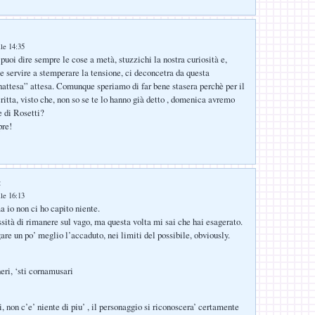
lle 14:35
puoi dire sempre le cose a metà, stuzzichi la nostra curiosità e,
e servire a stemperare la tensione, ci deconcetra da questa
nattesa” attesa. Comunque speriamo di far bene stasera perchè per il
itta, visto che, non so se te lo hanno già detto , domenica avremo
 di Rosetti?
pre!
:
lle 16:13
 io non ci ho capito niente.
sità di rimanere sul vago, ma questa volta mi sai che hai esagerato.
are un po’ meglio l’accaduto, nei limiti del possibile, obviously.
eri, ‘sti cornamusari
li, non c’e’ niente di piu’ , il personaggio si riconoscera’ certamente