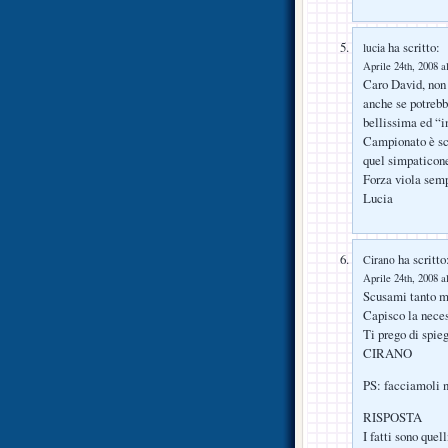
ha scritto:
lucia
Aprile 24th, 2008 a
Caro David, non 
anche se potrebb
bellissima ed “i
Campionato è scr
quel simpaticone
Forza viola sem
Lucia
ha scritto
Cirano
Aprile 24th, 2008 a
Scusami tanto ma
Capisco la neces
Ti prego di spieg
CIRANO
PS: facciamoli n
RISPOSTA
I fatti sono quel