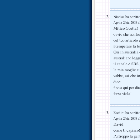
ha scritto
Nicolas
Aprile 24th, 2008 a
Mitico Guetta!
ovvio che non ho 
del tuo articolo
Stemperare la ten
Qui in australia 
australiano legg
il canale è SBS,
la mia moglie s
vabbe, sai che i
dice:
fino a qui per d
forza viola!
ha scritto
Zachini
Aprile 24th, 2008 a
David
come ti capisco!
Purtroppo la gen