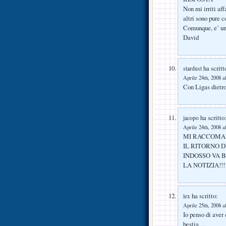
Non mi irriti af
altri sono pure 
Comunque, e’ uno
David
ha scritt
stardust
Aprile 24th, 2008 a
Con Ligas dietr
ha scritto
jacopo
Aprile 24th, 2008 a
MI RACCOMAN
IL RITORNO 
INDOSSO VA B
LA NOTIZIA!!!!!!
ha scritto:
lex
Aprile 25th, 2008 a
Io penso di aver 
bestia…