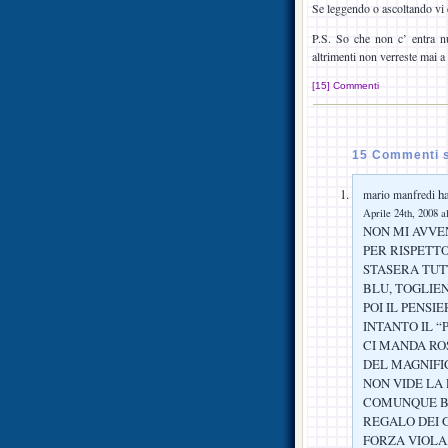
Se leggendo o ascoltando vi c
P.S. So che non c’ entra nul
altrimenti non verreste mai a
[15] Commenti
15 Commenti s
ha
mario manfredi
Aprile 24th, 2008 a
NON MI AVVE
PER RISPETT
STASERA TUT
BLU, TOGLIEN
POI IL PENSI
INTANTO IL 
CI MANDA RO
DEL MAGNIFI
NON VIDE LA 
COMUNQUE BI
REGALO DEI G
FORZA VIOLA