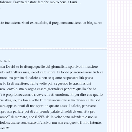
, falciare l’avena d’estate farebbe molto bene a tanti…
.
ste tue esternazioni extracalcio, ti prego non smettere, un blog serve
lle 14:12
nda David se io ritengo quello del giornalista sportivo il mestiere
o, addirittura meglio del calciatore. In fondo possono essere tutti in
are una partita di calcio e non so quante responsabilità possa
e lo fa di mestiere. Tante volte poi, seguendo le trasmissioni
to “cavolo, ma bisogna essere giornalisti per dire quello che ha
?? è proprio necessario ricevere lauti emulomenti per dire che quello
se sbaglio, ma tante volte l’impressione che si ha davanti alla tv è
sere appassionati di uno sport, in questo caso il calcio, per avere
.per non parlare poi di chi prende palate di soldi da una vita per
bombe” di mercato, che il 99% delle volte sono infondate e non si
do scusa se sono stato offensivo, ma non era questo il mio intento.
ola!!!!