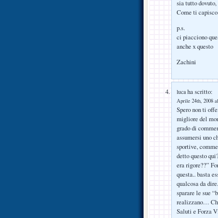
sia tutto dovuto
Come ti capisco
p.s.
ci piacciono que
anche x questo
Zachini
ha scritto:
luca
Aprile 24th, 2008 a
Spero non ti offe
migliore del mond
grado di comment
assumersi uno ch
sportive, commen
detto questo qui
era rigore??” For
questa.. basta es
qualcosa da dire.
sparare le sue “
realizzano… Chie
Saluti e Forza Vi