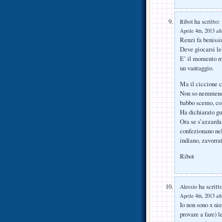
ha scritto:
Ribot
Aprile 4th, 2013 al
Renzi fa benissi
Deve giocarsi le
E’ il momento mig
un vantaggio.
Ma il ciccione 
Non so nemmeno c
babbo scemo, con
Ha dichiarato g
Ora se s’azzarda
confezionano nel
indiano, zavorrat
Ribot
ha scritto
Alessio
Aprile 4th, 2013 al
Io non sono x ni
provare a fare) l