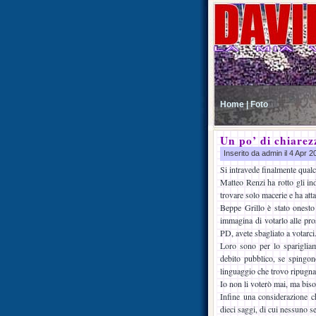
Home |
Foto
Un po’ di chiarez
Inserito da admin il 4 Apr 
Si intravede finalmente qualco
Matteo Renzi ha rotto gli ind
trovare solo macerie e ha atta
Beppe Grillo è stato onesto
immagina di votarlo alle pro
PD, avete sbagliato a votarci
Loro sono per lo spariglia
debito pubblico, se spingon
linguaggio che trovo ripugna
Io non li voterò mai, ma biso
Infine una considerazione 
dieci saggi, di cui nessuno s