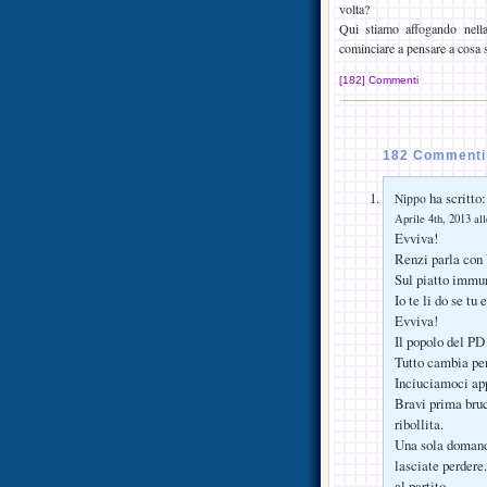
volta?
Qui stiamo affogando nella
cominciare a pensare a cosa 
[182] Commenti
182 Commenti s
ha scritto:
Nippo
Aprile 4th, 2013 al
Evviva!
Renzi parla con 
Sul piatto immuni
Io te li do se tu 
Evviva!
Il popolo del PD
Tutto cambia pe
Inciuciamoci ap
Bravi prima bru
ribollita.
Una sola domand
lasciate perdere
al partito.