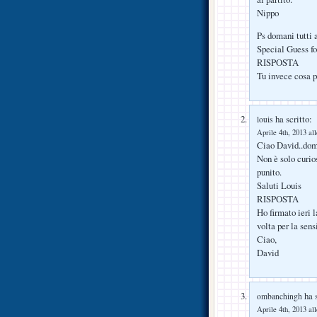
Nippo
Ps domani tutti 
Special Guess fo
RISPOSTA
Tu invece cosa p
ha scritto:
louis
Aprile 4th, 2013 al
Ciao David..dom
Non è solo curios
punito.
Saluti Louis
RISPOSTA
Ho firmato ieri 
volta per la sens
Ciao,
David
ha s
ombanchingh
Aprile 4th, 2013 al