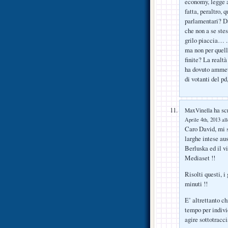
economy, legge a
fatta, peraltro, 
parlamentari? Da
che non a se stes
grilo piaccia… ..
ma non per quell
finite? La realtà
ha dovuto ammett
di votanti del p
ha scr
MaxVinella
Aprile 4th, 2013 al
Caro David, mi s
larghe intese au
Berluska ed il v
Mediaset !!
Risolti questi, i
minuti !!
E’ altrettanto ch
tempo per individ
agire sottotracci