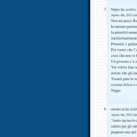
ha scritto:
Nippo
Aprile 4th, 2013 al
Non mi piace Ren
Io intanto parti
la priorità) nome
intellettualment
Penserei e parle
Poi vorrei che l’
cosa che non vi 
Un governo c’é e
Voi volete fare 
notare che gli i
Tieniti pure le 
esserne felice e
Nippo
ha scrit
aurelio.m
Aprile 4th, 2013 al
“tanto inciuciò 
infatti per gli i
proposto uno d