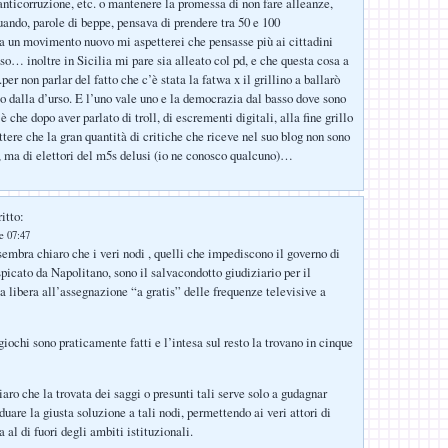
nticorruzione, etc. o mantenere la promessa di non fare alleanze,
quando, parole di beppe, pensava di prendere tra 50 e 100
 un movimento nuovo mi aspetterei che pensasse più ai cittadini
so… inoltre in Sicilia mi pare sia alleato col pd, e che questa cosa a
per non parlar del fatto che c’è stata la fatwa x il grillino a ballarò
o dalla d’urso. E l’uno vale uno e la democrazia dal basso dove sono
 è che dopo aver parlato di troll, di escrementi digitali, alla fine grillo
ere che la gran quantità di critiche che riceve nel suo blog non sono
d, ma di elettori del m5s delusi (io ne conosco qualcuno)…
itto:
le 07:47
embra chiaro che i veri nodi , quelli che impediscono il governo di
spicato da Napolitano, sono il salvacondotto giudiziario per il
ia libera all’assegnazione “a gratis” delle frequenze televisive a
 giochi sono praticamente fatti e l’intesa sul resto la trovano in cinque
iaro che la trovata dei saggi o presunti tali serve solo a gudagnar
uare la giusta soluzione a tali nodi, permettendo ai veri attori di
a al di fuori degli ambiti istituzionali.