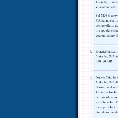
Ti quoto, l’unico
se arrivano alla 
Sul M5S ti avevo
PD, hanno scelto
pentastellato; a
in capo dei cinq
coerentissimo 10
ha scrit
Ermetico
Aprile 4th, 2013 al
I 10 PAGGI!
ha s
Daniele Cafio
Aprile 4th, 2013 al
Pensiamo al mil
Ti dico solo che
Se candidavano R
avrebbe votato 
Idem per i tanti 
Grande mossa de