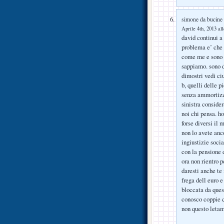
simone da bucine
Aprile 4th, 2013 al
david continui a 
problema e’ che l
come me e sono ta
sappiamo. sono di
dimostri vedi ciu
b, quelli delle 
senza ammortizza
sinistra consider
noi chi pensa. ho
forse diversi il 
non lo avete anco
ingiustizie soci
con la pensione d
ora non rientro 
daresti anche te 
frega dell euro e
bloccata da ques
conosco coppie c
non questo letam