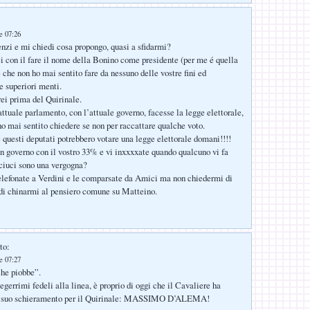
le 07:26
zi e mi chiedi cosa propongo, quasi a sfidarmi?
rei con il fare il nome della Bonino come presidente (per me é quella
 che non ho mai sentito fare da nessuno delle vostre fini ed
e superiori menti.
rei prima del Quirinale.
attuale parlamento, con l’attuale governo, facesse la legge elettorale,
ho mai sentito chiedere se non per raccattare qualche voto.
 questi deputati potrebbero votare una legge elettorale domani!!!!
un governo con il vostro 33% e vi inxxxxate quando qualcuno vi fa
nciuci sono una vergogna?
telefonate a Verdini e le comparsate da Amici ma non chiedermi di
 di chinarmi al pensiero comune su Matteino.
to:
le 07:27
che piobbe”.
ntegerrimi fedeli alla linea, è proprio di oggi che il Cavaliere ha
el suo schieramento per il Quirinale: MASSIMO D’ALEMA!