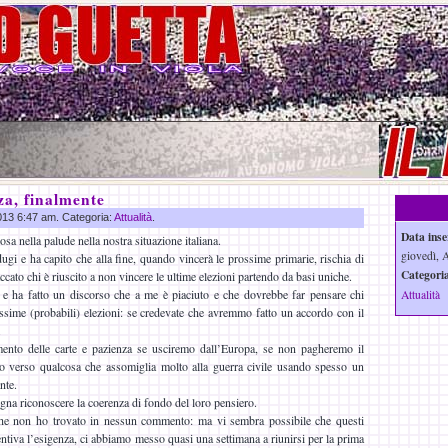
za, finalmente
2013 6:47 am. Categoria:
Attualità
.
Data inse
sa nella palude nella nostra situazione italiana.
giovedì, 
ugi e ha capito che alla fine, quando vincerà le prossime primarie, rischia di
Categoria
ccato chi è riuscito a non vincere le ultime elezioni partendo da basi uniche.
 e ha fatto un discorso che a me è piaciuto e che dovrebbe far pensare chi
Attualità
ssime (probabili) elezioni: se credevate che avremmo fatto un accordo con il
.
mento delle carte e pazienza se usciremo dall’Europa, se non pagheremo il
o verso qualcosa che assomiglia molto alla guerra civile usando spesso un
nte.
gna riconoscere la coerenza di fondo del loro pensiero.
che non ho trovato in nessun commento: ma vi sembra possibile che questi
entiva l’esigenza, ci abbiamo messo quasi una settimana a riunirsi per la prima