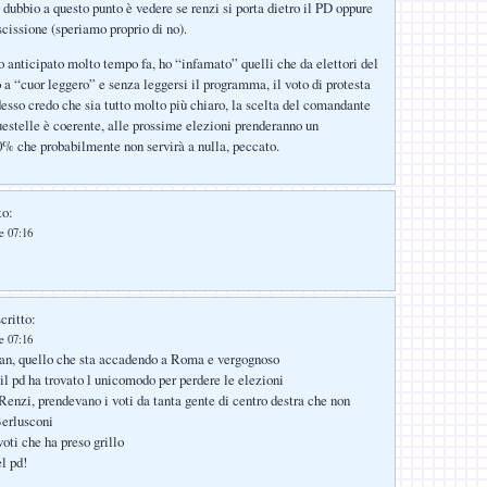
 dubbio a questo punto è vedere se renzi si porta dietro il PD oppure
scissione (speriamo proprio di no).
 anticipato molto tempo fa, ho “infamato” quelli che da elettori del
 a “cuor leggero” e senza leggersi il programma, il voto di protesta
desso credo che sia tutto molto più chiaro, la scelta del comandante
uestelle è coerente, alle prossime elezioni prenderanno un
% che probabilmente non servirà a nulla, peccato.
to:
le 07:16
critto:
le 07:16
an, quello che sta accadendo a Roma e vergognoso
 il pd ha trovato l unicomodo per perdere le elezioni
enzi, prendevano i voti da tanta gente di centro destra che non
Berlusconi
voti che ha preso grillo
l pd!