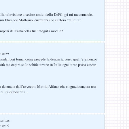
alla televisione a vedere amici della DeFilippi mi raccomando.
rm Florence Matteino Rrrrrrenzi che canterà “felicità”
roponi dall’alto della tua integrità morale?
le 06:59
anda fuori tema..come procede la denuncia verso quell’elemento?
ità ma capire se lo schifo terreno in Italia ogni tanto possa essere
la denuncia dall’avvocato Mattia Alfano, che ringrazio ancora una
ibilità dimostrata.
critto:
le 07:05