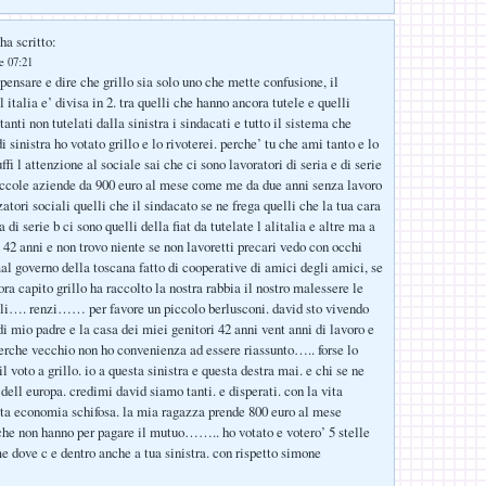
ha scritto:
le 07:21
pensare e dire che grillo sia solo uno che mette confusione, il
 italia e’ divisa in 2. tra quelli che hanno ancora tutele e quelli
nti non tutelati dalla sinistra i sindacati e tutto il sistema che
 sinistra ho votato grillo e lo rivoterei. perche’ tu che ami tanto e lo
ffi l attenzione al sociale sai che ci sono lavoratori di seria e di serie
piccole aziende da 900 euro al mese come me da due anni senza lavoro
tori sociali quelli che il sindacato se ne frega quelli che la tua cara
a di serie b ci sono quelli della fiat da tutelate l alitalia e altre ma a
 42 anni e non trovo niente se non lavoretti precari vedo con occhi
mal governo della toscana fatto di cooperative di amici degli amici, se
ra capito grillo ha raccolto la nostra rabbia il nostro malessere le
ali…. renzi…… per favore un piccolo berlusconi. david sto vivendo
i mio padre e la casa dei miei genitori 42 anni vent anni di lavoro e
perche vecchio non ho convenienza ad essere riassunto….. forse lo
il voto a grillo. io a questa sinistra e questa destra mai. e chi se ne
 dell europa. credimi david siamo tanti. e disperati. con la vita
ta economia schifosa. la mia ragazza prende 800 euro al mese
he non hanno per pagare il mutuo…….. ho votato e votero’ 5 stelle
e dove c e dentro anche a tua sinistra. con rispetto simone