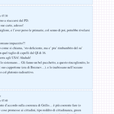
le 07:30
mo a staccarsi dal PD.
 sue carte, adesso!
liore, e l’aver perso le primarie, col senno di poi, potrebbe rivelarsi
coreano impazzito?!
ome si chiama, ‘sto deficiente, ma e’ piu’ rimbambito del su’
 quel taglio di capelli dal QI di 16.
uerra agli USA! Ahahah!
 lo sistemano… Gli fanno un bel pacchetto, a questo rincoglionito, lo
 suo cappottone (era di Breznev…). e lo inabissano nell’oceano
o col plutonio radioattivo.
:
le 07:40
ente d’accordo sulla coerenza di Grillo… è più coerente fare (o
e cose promesse ai cittadini, tipo reddito di cittadinanza, green