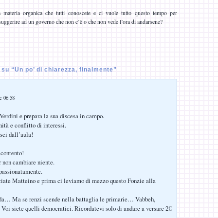
 materia organica che tutti conoscete e ci vuole tutto questo tempo per
suggerire ad un governo che non c’è o che non vede l’ora di andarsene?
u “Un po’ di chiarezza, finalmente”
le 06:58
Verdini e prepara la sua discesa in campo.
tà e conflitto di interessi.
esci dall’aula!
 contento!
r non cambiare niente.
passionatamente.
ciate Matteino e prima ci leviamo di mezzo questo Fonzie alla
a… Ma se renzi scende nella battaglia le primarie… Vabbeh,
. Voi siete quelli democratici. Ricordatevi solo di andare a versare 2€