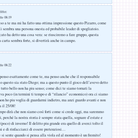
itto:
lle 08:19
so a te ma mi ha fatto una ottima impressione questo Pizarro, come
 sembra una persona onesta ed probabile leader di spogliatoio.
ato ha detto una cosa vera: se riusciremo a fare gruppo, questa
a carta sembra forte, si divertirà anche in campo.
lle 08:22
 penso esattamente come te, ma penso anche che il responsabile
to questo sia stato Diego; ma a questo punto il gioco dell’avevo detto
o tutto bello non ha piu senso; come dici te siamo tornati la
ava poco (in termini ti tempo e di “rilancio” economico) ora ci siamo
on ho piu voglia di guardarmi indietro, ma anzi guardo avanti e non
a il 25/08!
mpo dirà che non siamo così forti come si crede oggi, ma saremmo
, perché la nostra storia è sempre stata quella, sognare d’estate e
 (poco) di inverno! Il delitto piu grande era quello di averci tolto il
ni e di rinfacciarci di essere pretenziosi…
 si sente quando si pensa alla viola ed al momento è un fremito!