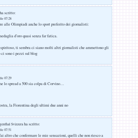
ha scritto:
lle 07:28
e alle Olimpiadi anche lo sport preferito dei giornalisti:
.
daglia d’oro quasi senza far fatica.
 spiritoso, ti sembra ci siano molti altri giornalisti che ammettono gli
o ci sono i pezzi sul blog
lle 07:29
he lo spread a 500 sia colpa di Corvino…
ostra, la Fiorentina degli ultimi due anni no
ha scritto:
genthal Svizzera
lle 07:51
ai altro che confermare le mie sensazioni, quelli che non riesco a