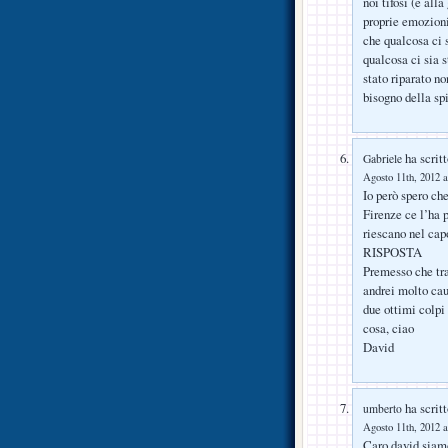
noi tifosi (e all
proprie emozioni
che qualcosa ci s
qualcosa ci sia s
stato riparato no
bisogno della spi
ha scritt
Gabriele
Agosto 11th, 2012 a
Io però spero ch
Firenze ce l’ha 
riescano nel cap
RISPOSTA
Premesso che tra 
andrei molto cau
due ottimi colpi 
cosa, ciao
David
ha scritt
umberto
Agosto 11th, 2012 a
Caro david,siamo