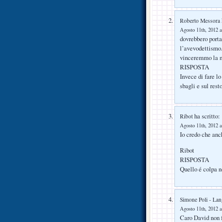
Roberto Messora
Agosto 11th, 2012 a
dovrebbero portar
l’avevodettismo
vinceremmo la me
RISPOSTA
Invece di fare lo
sbagli e sul rest
ha scritto:
Ribot
Agosto 11th, 2012 a
Io credo che anc
Ribot
RISPOSTA
Quello é colpa n
Simone Poli - Lan
Agosto 11th, 2012 a
Caro David non f