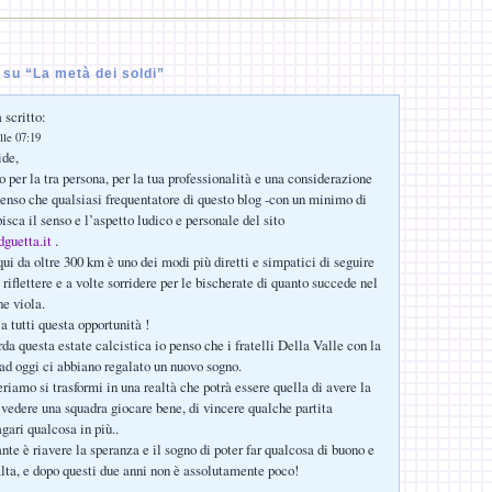
su “La metà dei soldi”
 scritto:
lle 07:19
de,
 per la tra persona, per la tua professionalità e una considerazione
penso che qualsiasi frequentatore di questo blog -con un minimo di
isca il senso e l’aspetto ludico e personale del sito
guetta.it
.
ui da oltre 300 km è uno dei modi più diretti e simpatici di seguire
 riflettere e a volte sorridere per le bischerate di quanto succede nel
e viola.
a tutti questa opportunità !
da questa estate calcistica io penso che i fratelli Della Valle con la
ad oggi ci abbiano regalato un nuovo sogno.
riamo si trasformi in una realtà che potrà essere quella di avere la
 vedere una squadra giocare bene, di vincere qualche partita
gari qualcosa in più..
nte è riavere la speranza e il sogno di poter far qualcosa di buono e
 alta, e dopo questi due anni non è assolutamente poco!