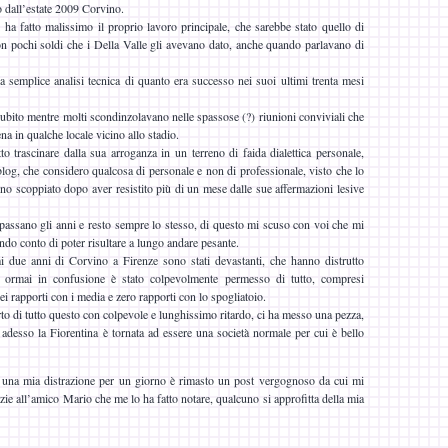
o dall’estate 2009 Corvino.
 ha fatto malissimo il proprio lavoro principale, che sarebbe stato quello di
on pochi soldi che i Della Valle gli avevano dato, anche quando parlavano di
na semplice analisi tecnica di quanto era successo nei suoi ultimi trenta mesi
subito mentre molti scondinzolavano nelle spassose (?) riunioni conviviali che
na in qualche locale vicino allo stadio.
to trascinare dalla sua arroganza in un terreno di faida dialettica personale,
blog, che considero qualcosa di personale e non di professionale, visto che lo
no scoppiato dopo aver resistito più di un mese dalle sue affermazioni lesive
assano gli anni e resto sempre lo stesso, di questo mi scuso con voi che mi
ndo conto di poter risultare a lungo andare pesante.
mi due anni di Corvino a Firenze sono stati devastanti, che hanno distrutto
 ormai in confusione è stato colpevolmente permesso di tutto, compresi
i rapporti con i media e zero rapporti con lo spogliatoio.
to di tutto questo con colpevole e lunghissimo ritardo, ci ha messo una pezza,
e adesso la Fiorentina è tornata ad essere una società normale per cui è bello
r una mia distrazione per un giorno è rimasto un post vergognoso da cui mi
ie all’amico Mario che me lo ha fatto notare, qualcuno si approfitta della mia