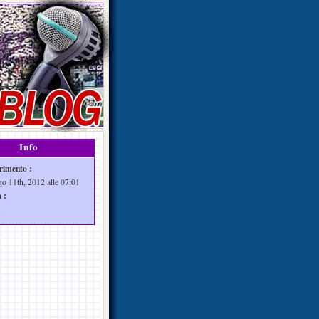
Info
rimento :
go 11th, 2012 alle 07:01
 :