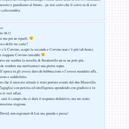
passato e guardiamo al futuro…ps stai certo che il corvo sa di aver
 s,alessandria
to:
lle 08:12
si ma poi ne riparli.
ioco delle tre carte?
e c’è Corvino, scopri la seconda e Corvino non c’è più (ah bene),
a e riappare Corvino (meahh)
orvo mi sembra la novella di Stenterello un se ne pole più.
 da vendere ma mettiamoci una pietra sopra.
l’epoca tu gli avessi dato du babbuccioni o l’avessi mandato affa..
ereno e soddisfatto.
ero che il mercato attuale è stato portato avanti dal duo Maravilla
agaglia) con perizia ed intelligenza spendendo con giudizio e in
o ei veri affari.
 sarà il campo che ci darà il responso definitivo, ma mi sento
 prossima stagione.
avid, non ragionarr di Lui ma guarda e passa!