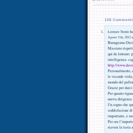
108 Commenti 
ha
Lorenzo Trento
Agosto 11th, 2012 a
Buongiorno Davi
Massimo rispetto
qui da lontano: 
intelligenza- cap
http://www.david
Personalmente, q
le vicende viola,
mondo del pallon
Grazie per darci 
Per quanto riguar
nuova dirigenza 
Un sogno che spe
soddisfazione di
importante, e ma
Per ora l’importa
riavere la testa