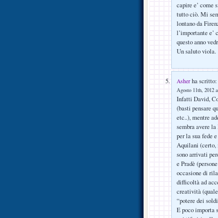
capire e’ come si
tutto ciò. Mi se
lontano da Firen
l’importante e’ c
questo anno vedrò
Un saluto viola.
ha scritto:
Asher
Agosto 11th, 2012 a
Infatti David, Co
(basti pensare q
etc..), mentre a
sembra avere la 
per la sua fede e
Aquilani (certo,
sono arrivati per
e Pradè (persone 
occasione di ril
difficoltà ad acc
creatività (quale
“potere dei soldi
E poco importa s