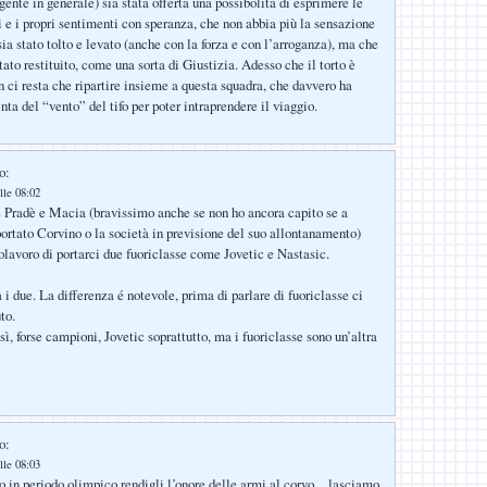
a gente in generale) sia stata offerta una possibolità di esprimere le
 e i propri sentimenti con speranza, che non abbia più la sensazione
ia stato tolto e levato (anche con la forza e con l’arroganza), ma che
tato restituito, come una sorta di Giustizia. Adesso che il torto è
n ci resta che ripartire insieme a questa squadra, che davvero ha
nta del “vento” del tifo per poter intraprendere il viaggio.
o:
lle 08:02
e Pradè e Macia (bravissimo anche se non ho ancora capito se a
portato Corvino o la società in previsione del suo allontanamento)
olavoro di portarci due fuoriclasse come Jovetic e Nastasic.
i due. La differenza é notevole, prima di parlare di fuoriclasse ci
to.
sì, forse campioni, Jovetic soprattutto, ma i fuoriclasse sono un’altra
o:
lle 08:03
 in periodo olimpico,rendigli l’onore delle armi al corvo…lasciamo