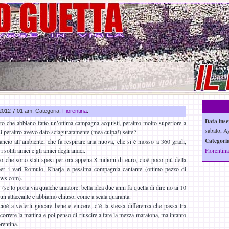
o 2012 7:01 am. Categoria:
Fiorentina
.
Data inse
tto che abbiano fatto un’ottima campagna acquisti, peraltro molto superiore a
sabato, A
cui peraltro avevo dato sciaguratamente (mea culpa!) sette?
Categoria
ncio all’ambiente, che fa respirare aria nuova, che si è mosso a 360 gradi,
i soliti amici e gli amici degli amici.
Fiorentina
o che sono stati spesi per ora appena 8 milioni di euro, cioè poco più della
 per i vari Romulo, Kharja e pessima compagnia cantante (ottimo pezzo di
ews.com).
 (se lo porta via qualche amatore: bella idea due anni fa quella di dire no ai 10
un attaccante e abbiamo chiuso, come a scala quaranta.
 cioè a vederli giocare bene e vincere, c’è la stessa differenza che passa tra
orrere la mattina e poi penso di riuscire a fare la mezza maratona, ma intanto
rentina.