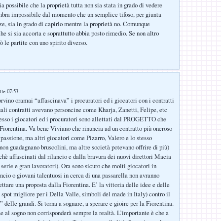
a possibile che la proprietà tutta non sia stata in grado di vedere
mbra impossibile dal momento che un semplice tifoso, per giunta
ze, sia in grado di capirlo mentre la proprietà no. Comunque
he si sia accorta e soprattutto abbia posto rimedio. Se non altro
 le partite con uno spirito diverso.
lle 07:53
rvino oramai “affascinava” i procuratori ed i giocatori con i contratti
uali contratti avevano personcine come Kharja, Zanetti, Felipe, etc
desso i giocatori ed i procuratori sono allettati dal PROGETTO che
Fiorentina. Va bene Viviano che rinuncia ad un contratto più oneroso
 passione, ma altri giocatori come Pizarro, Valero e lo stesso
 non guadagnano bruscolini, ma altre società potevano offrire di più)
chè affascinati dal rilancio e dalla bravura dei nuovi direttori Macia
serie e gran lavoratori). Ora sono sicuro che molti giocatori in
ancio o giovani talentuosi in cerca di una passarella non avranno
ettare una proposta dalla Fiorentina. E’ la vittoria delle idee e delle
 spot migliore per i Della Valle, simboli del made in Italy) contro il
” delle grandi. Si torna a sognare, a sperare e gioire per la Fiorentina.
e al sogno non corrisponderà sempre la realtà. L’importante è che a