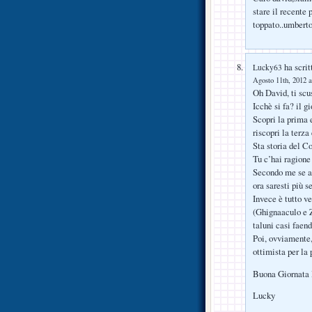
stare il recente 
toppato..umberto
ha scrit
Lucky63
Agosto 11th, 2012 a
Oh David, ti scu
Icchè si fa? il g
Scopri la prima 
riscopri la terz
Sta storia del C
Tu c’hai ragione
Secondo me se al
ora saresti più s
Invece è tutto v
(Ghignaaculo e Z
taluni casi faend
Poi, ovviamente,
ottimista per la
Buona Giornata D
Lucky