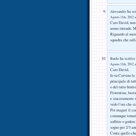
ha scr
Alessandro
Agosto 11th, 2012 a
Caro David, non 
uomo intendo. Mi
Riguardo al merc
squadra che sull
ha scritto:
Bardo
Agosto 11th, 2012 a
Caro David,
Io su Corvino la
principale di tut
o del tutto brutt
Fiorentina, bast
e sinceramente n
vedo l’ora che si
Poi magari il ca
comunque tornati
soffrire o godere
sogno per 2/3 an
Conta quello che