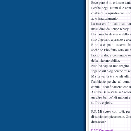
Ecco perché ho criticato tant
Perché negli ultimi due anni
costruire la squadra con i n
auto-finanziamento.
La mia era fin dall’inizio u
mesi, direi da Felipe Kharja.
Ho il merito di averlo detto 
si svolgevano a pranzo e a ce
E ho la colpa di essermi fat
anche se l’ho fatto solo sul 
faccio gratis, e comunque so
della mia onorabilità.
Non ho saputo non reagire, p
seguite sul blog perché mi re
Ma la verità è che gli ulti
l’ambiente perché all’uomo
continui sconfinamenti con ne
Andrea Della Valle si è accor
un altro bel po’ di milioni 
soffrire e gioire.
P.S. Mi scuso con tutti: pe
dissocio completamente. Graz
distrazione…
[108] Commenti