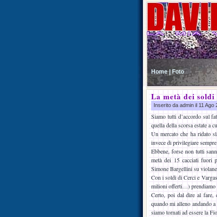
Home |
Foto
La metà dei soldi
Inserito da admin il 11 Ag
Siamo tutti d’accordo sul fa
quella della scorsa estate a 
Un mercato che ha ridato sla
invece di privilegiare sempre 
Ebbene, forse non tutti sann
metà dei 15 cacciati fuori
Simone Bargellini su violan
Con i soldi di Cerci e Vargas
milioni offerti…) prendiamo 
Certo, poi dal dire al fare,
quando mi alleno andando a c
siamo tornati ad essere la Fio