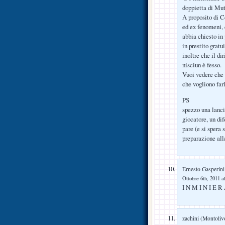
doppietta di Mut
A proposito di C
ed ex fenomeni, 
abbia chiesto in 
in prestito grat
inoltre che il d
nisciun è fesso.
Vuoi vedere che 
che vogliono far
PS
spezzo una lanci
giocatore, un dif
pare (e si spera 
preparazione all
Ernesto Gasperini
Ottobre 6th, 2011 a
I N M I N I E R
zachini (Montoliv