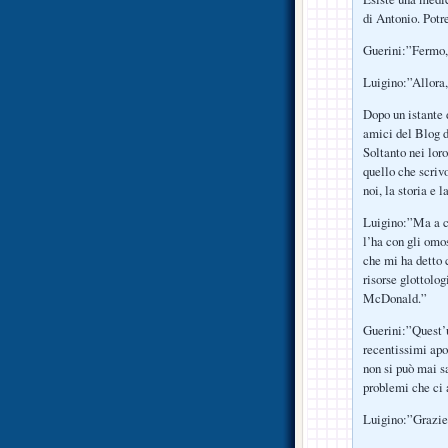
di Antonio. Potr
Guerini:”Fermo,
Luigino:”Allora,
Dopo un istante 
amici del Blog d
Soltanto nei loro
quello che scrivo
noi, la storia e 
Luigino:”Ma a ch
l’ha con gli omo
che mi ha detto 
risorse glottolo
McDonald.”
Guerini:”Quest’u
recentissimi ap
non si può mai s
problemi che ci 
Luigino:”Grazie