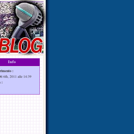
Info
rimento :
tt 6th, 2011 alle 14:39
 :