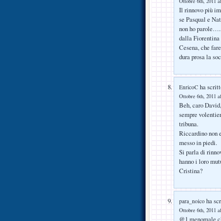
Ottobre 6th, 2011 a
Il rinnovo più im
se Pasqual e Nat
non ho parole…..
dalla Fiorentin
Cesena, che fare
dura prosa la so
ha scritt
EnricoC
Ottobre 6th, 2011 a
Beh, caro David, 
sempre volentieri
tribuna.
Riccardino non e
messo in piedi.
Si parla di rinnov
hanno i loro mut
Cristina?
ha scr
para_noico
Ottobre 6th, 2011 a
@1 menomale che