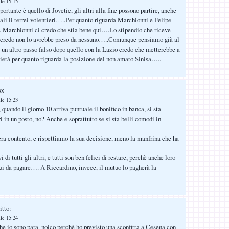
lle 15:15
portante è quello di Jovetic, gli altri alla fine possono partire, anche
ali li terrei volentieri…..Per quanto riguarda Marchionni e Felipe
 Marchionni ci credo che stia bene qui….Lo stipendio che riceve
a credo non lo avrebbe preso da nessuno…..Comunque pensiamo già al
 un altro passo falso dopo quello con la Lazio credo che metterebbe a
cietà per quanto riguarda la posizione del non amato Sinisa…..
o:
lle 15:23
quando il giorno 10 arriva puntuale il bonifico in banca, si sta
 in un posto, no? Anche e soprattutto se si sta belli comodi in
ra contento, e rispettiamo la sua decisione, meno la manfrina che ha
i di tutti gli altri, e tutti son ben felici di restare, perchè anche loro
ui da pagare…. A Riccardino, invece, il mutuo lo pagherà la
itto:
lle 15:24
 io sono para_noico perchè ho previsto una sconfitta a Cesena con