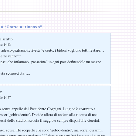
u “Corsa al rinnovo”
 scritto:
lle 14:43
e adesso qualcuno scriverà “e certo, i bidoni vogliono tutti restare…
se ne vanno”?
tessi che infamano “passatina” in ogni post definendolo un mezzo
esta sconosciuta…..
o:
lle 14:57
 senza appello del Presidente Cognigni, Luigino è costretto a
esser ‘gobbo dentro’. Decide allora di andare alla ricerca di una
essi dello stadio incrocia il saggio e sempre disponibile Guerini.
o, scusa. Ho scoperto che sono ‘gobbo dentro’, ma vorrei curarmi.
ina contro questa malattia? L’altro giorno mi hai lasciato il numero