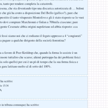
u, tanto per rendere completa la catastrofe.
esena, che sta diventando tipo una discarica autorizzata di … bidoni
e che già ha avuto a disposizione Del Bello (gallico?), pare che
prestito il tanto vituperato Montolivo e gli è stato risposto se lo vuoi
uito devi comprare Marchionni e Gulan a 700mila ciascuno; pare
irigente Cesenate abbia origini napoletane ed abbia risposto: cca
i fessi siamo noi che ci rodiamo il fegato appresso a 4 “congiurati”
la pagare a qualche dirigente della società fiorentina?
a a favore di Peer Kroldrup che, quando la forma lo assiste è un
ensore tuttaltro che scarso; ahimè purtroppo ha dei problemi fisici
sia solo quello) per cui è un pò di tempo che la sua forma fisica e
a gara latitano molto al di sotto del 100%.
ha scritto:
lle 15:34
 A
ha scritto:
o in tribuna comunque)