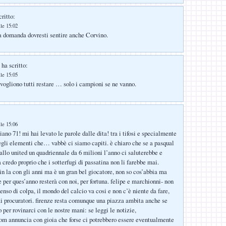
ritto:
lle 15:02
a domanda dovresti sentire anche Corvino.
ha scritto:
lle 15:05
 vogliono tutti restare … solo i campioni se ne vanno.
lle 15:06
no 71! mi hai levato le parole dalle dita! tra i tifosi e specialmente
degli elementi che… vabbè ci siamo capiti. è chiaro che se a pasqual
dallo united un quadriennale da 6 milioni l’anno ci saluterebbe e
credo proprio che i sotterfugi di passatina non li farebbe mai.
 in la con gli anni ma è un gran bel giocatore, non so cos’abbia ma
 per ques’anno resterà con noi, per fortuna. felipe e marchionni- non
enso di colpa, il mondo del calcio va cosi e non c’è niente da fare,
ai procuratori. firenze resta comunque una piazza ambita anche se
 per rovinarci con le nostre mani: se leggi le notizie,
m annuncia con gioia che forse ci potrebbero essere eventualmente