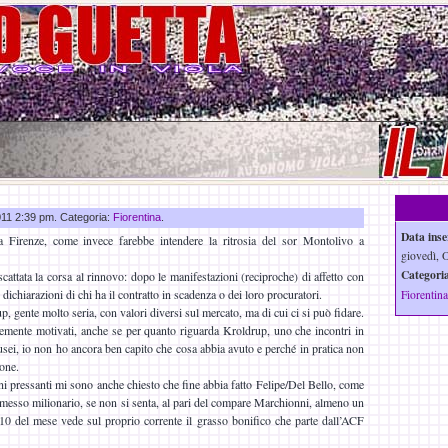
2011 2:39 pm. Categoria:
Fiorentina
.
Data inse
 Firenze, come invece farebbe intendere la ritrosia del sor Montolivo a
giovedì, O
Categoria
 scattata la corsa al rinnovo: dopo le manifestazioni (reciproche) di affetto con
dichiarazioni di chi ha il contratto in scadenza o dei loro procuratori.
Fiorentina
p, gente molto seria, con valori diversi sul mercato, ma di cui ci si può fidare.
emente motivati, anche se per quanto riguarda Kroldrup, uno che incontri in
usei, io non ho ancora ben capito che cosa abbia avuto e perché in pratica non
ione.
ni pressanti mi sono anche chiesto che fine abbia fatto Felipe/Del Bello, come
romesso milionario, se non si senta, al pari del compare Marchionni, almeno un
10 del mese vede sul proprio corrente il grasso bonifico che parte dall’ACF