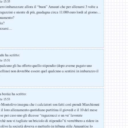
lle 15:35
sero imbarazzare allora il “buon” Amauri che per allenarsi 3 volte a
ragazzini e niente di più, guadagna circa 11.000 euro lordi al giorno…
lenamento?
ria?
azzarsi…
ha scritto:
alle
lle 15:51
ualcuno gli ha offerto quello stipendio (dopo averne pagato uno
tellino) non dovrebbe essere quel qualcuno a sentirsi in imbarazzo il
?
ha scritto:
a bestia)
lle 15:53
 Montolivo insegna che i calciatori son fatti così prendi Marchionni
 il loro allenamento quotidiano partitina il giovedi e il 10 del mese
se per caso uno gli dicesse “ragazzucci e un vu’ lavorate
hè non vi tagliate un briciolo di stipendio”ti verrebbero a ridere in
ivo la società doveva o metterlo in tribuna stile Amauri(se lo