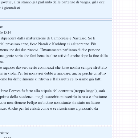
 jovetic, altri stanno già parlando delle partenze di vargas, gila ecc
 i giornalisti..
o:
lle 15:14
 dipenderà dalla maturazione di Camporese e Nastasic. Se li
 dal prossimo anno, forse Natali e Kroldrup ci saluteranno. Più
lmeno uno dei due rinnovi. Umanamente parliamo di due persone
, gente seria che farà bene in altre attività anche dopo la fine della
ca.
ro ragazzo davvero serio con mezzi che forse non ha sempre sfruttato
i in viola. Per lui non avrei dubbi a rnnovare, anche perchè un altro
come lui difficilmente si ritrova e Balzaretti ce lo siamo già fatti
rse l’errore fu fatto alla stipula del contratto (troppo lungo!), sarà
 prima della scadenza, meglio sarebbe reinserirlo in rosa e sfruttarne
uo a non ritenere Felipe un bidone nonostante sia stato un fiasco
nze. Anche per lui chissà come e se riusciranno a piazzarlo da
ritto: