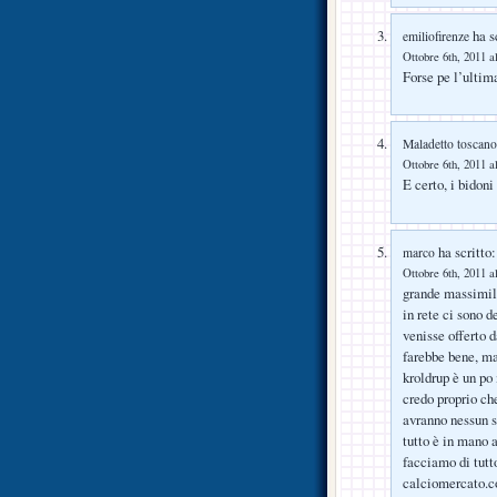
ha sc
emiliofirenze
Ottobre 6th, 2011 a
Forse pe l’ultim
Maladetto toscano
Ottobre 6th, 2011 a
E certo, i bidoni
ha scritto:
marco
Ottobre 6th, 2011 a
grande massimilia
in rete ci sono 
venisse offerto 
farebbe bene, ma 
kroldrup è un po
credo proprio che
avranno nessun s
tutto è in mano 
facciamo di tutto
calciomercato.co