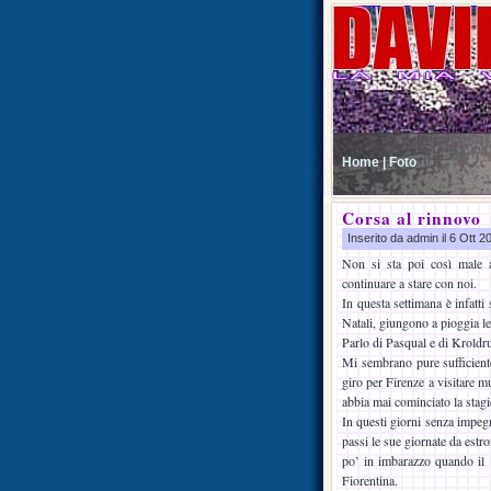
Home |
Foto
Corsa al rinnovo
Inserito da admin il 6 Ott 
Non si sta poi così male a
continuare a stare con noi.
In questa settimana è infatti
Natali, giungono a pioggia le 
Parlo di Pasqual e di Kroldru
Mi sembrano pure sufficient
giro per Firenze a visitare m
abbia mai cominciato la stag
In questi giorni senza impeg
passi le sue giornate da est
po’ in imbarazzo quando il 
Fiorentina.