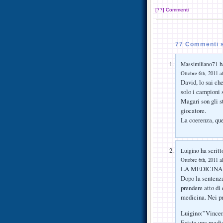
[77] Commenti
77 Commenti s
ha
Massimiliano71
Ottobre 6th, 2011 a
David, lo sai ch
solo i campioni 
Magari son gli s
giocatore.
La coerenza, qu
ha scritt
Luigino
Ottobre 6th, 2011 a
LA MEDICINA
Dopo la sentenza
prendere atto di 
medicina. Nei pr
Luigino:”Vincenz
Esiste una medic