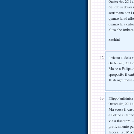
Ottobre 6th, 2011 a
Se loro si doves
settimana con i 
quanto fa ad al
quanto fa a calo
altro che imbar
zachini
il vicino di della v
Ottobre 6th, 2011 a
Ma se a Felipe q
sproposito il car
10 di ogni mese
Filippo(antisinisa 
Ottobre 6th, 2011 a
Ma scusa il caso
e Felipe si fanno
via a riscotere…
praticamente perc
faccia…su Montol