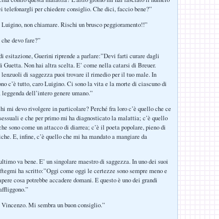
ei telefonargli per chiedere consiglio. Che dici, faccio bene?”
 Luigino, non chiamare. Rischi un brusco peggioramento!!”
 che devo fare?”
di esitazione, Guerini riprende a parlare:”Devi farti curare dagli
i Guetta. Non hai altra scelta. E’ come nella catarsi di Breuer.
 lenzuoli di saggezza puoi trovare il rimedio per il tuo male. In
no c’è tutto, caro Luigino. Ci sono la vita e la morte di ciascuno di
la leggenda dell’intero genere umano.”
i mi devo rivolgere in particolare? Perché fra loro c’è quello che ce
sessuali e che per primo mi ha diagnosticato la malattia; c’è quello
che sono come un attacco di diarrea; c’è il poeta popolare, pieno di
giche. E, infine, c’è quello che mi ha mandato a mangiare da
ltimo va bene. E’ un singolare maestro di saggezza. In uno dei suoi
oftegmi ha scritto:”Oggi come oggi le certezze sono sempre meno e
apere cosa potrebbe accadere domani. E questo è uno dei grandi
affliggono.”
 Vincenzo. Mi sembra un buon consiglio.”