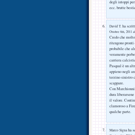
degli intoppi per
ecc. brutte bestie
ha scritt
David T.
Ottobre 6th, 2011 a
Credo che molto
ritengono pronti
probabile che a
veramente perbene
carriera calcisti
Pasqual è un alt
appieno negli ann
terzino sinistro 
scappare.
Con Marchionni fo
dura liberarsene
il valore. Contin
clamoroso a Fire
qualche parte.
ha sc
Marco Signa