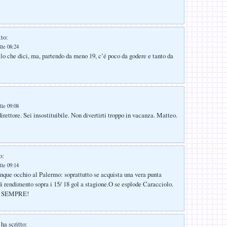
tto:
lle 08:24
llo che dici, ma, partendo da meno 19, c’é poco da godere e tanto da
lle 09:08
rettore. Sei insostituibile. Non divertirti troppo in vacanza. Matteo.
o:
lle 09:14
que occhio al Palermo: soprattutto se acquista una vera punta
 di rendimento sopra i 15/ 18 gol a stagione.O se esplode Caracciolo.
 SEMPRE!
ha scritto: