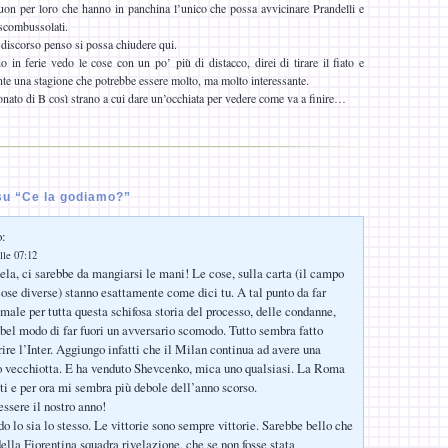
buon per loro che hanno in panchina l’unico che possa avvicinare Prandelli e
 scombussolati.
l discorso penso si possa chiudere qui.
 in ferie vedo le cose con un po’ più di distacco, direi di tirare il fiato e
te una stagione che potrebbe essere molto, ma molto interessante.
nato di B così strano a cui dare un’occhiata per vedere come va a finire…
u “Ce la godiamo?”
o:
lle 07:12
ela, ci sarebbe da mangiarsi le mani! Le cose, sulla carta (il campo
cose diverse) stanno esattamente come dici tu. A tal punto da far
male per tutta questa schifosa storia del processo, delle condanne,
bel modo di far fuori un avversario scomodo. Tutto sembra fatto
rire l’Inter. Aggiungo infatti che il Milan continua ad avere una
o vecchiotta. E ha venduto Shevcenko, mica uno qualsiasi. La Roma
ti e per ora mi sembra più debole dell’anno scorso.
essere il nostro anno!
 lo sia lo stesso. Le vittorie sono sempre vittorie. Sarebbe bello che
della Fiorentina squadra rivelazione, che se non fosse stata