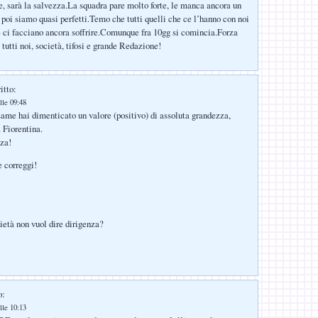
te, sarà la salvezza.La squadra pare molto forte, le manca ancora un
 poi siamo quasi perfetti.Temo che tutti quelli che ce l’hanno con noi
 ci facciano ancora soffrire.Comunque fra 10gg si comincia.Forza
 tutti noi, società, tifosi e grande Redazione!
itto:
lle 09:48
same hai dimenticato un valore (positivo) di assoluta grandezza,
 Fiorentina.
nza!
e correggi!
ietà non vuol dire dirigenza?
o:
lle 10:13