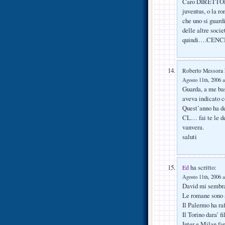
Caro DIRETTORE 
juventus, o la r
che uno si guardi
delle altre soci
quindi….CENC
Roberto Messora
Agosto 11th, 2006 a
Guarda, a me bas
aveva indicato c
Quest’anno ha de
CL… fai te le de
vanvera.
saluti
ha scritto:
Ed
Agosto 11th, 2006 a
David mi sembra 
Le romane sono s
Il Palermo ha raf
Il Torino dara’ f
Inter e Milan fa