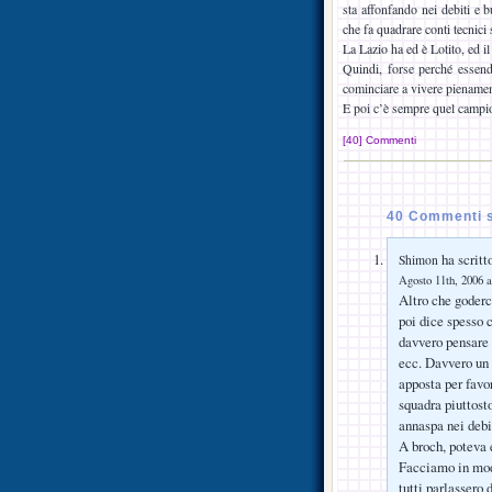
sta affonfando nei debiti e 
che fa quadrare conti tecnici
La Lazio ha ed è Lotito, ed i
Quindi, forse perché essendo
cominciare a vivere pienamen
E poi c’è sempre quel campio
[40] Commenti
40 Commenti s
ha scritt
Shimon
Agosto 11th, 2006 a
Altro che goderc
poi dice spesso 
davvero pensare 
ecc. Davvero un 
apposta per favo
squadra piuttost
annaspa nei debi
A broch, poteva 
Facciamo in modo
tutti parlassero 