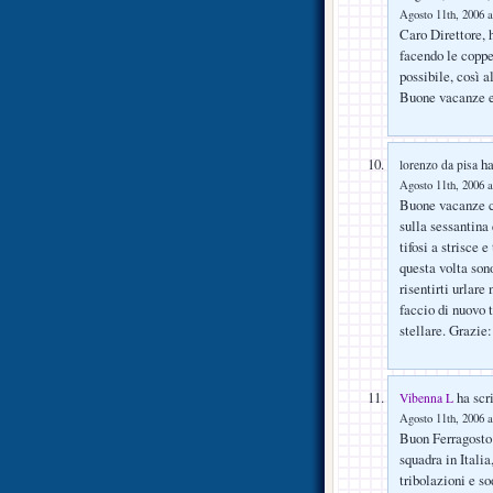
Agosto 11th, 2006 a
Caro Direttore, 
facendo le coppe
possibile, così 
Buone vacanze e
ha
lorenzo da pisa
Agosto 11th, 2006 a
Buone vacanze c
sulla sessantina 
tifosi a strisce 
questa volta son
risentirti urlare
faccio di nuovo
stellare. Grazie
ha scri
Vibenna L
Agosto 11th, 2006 a
Buon Ferragosto 
squadra in Italia
tribolazioni e so