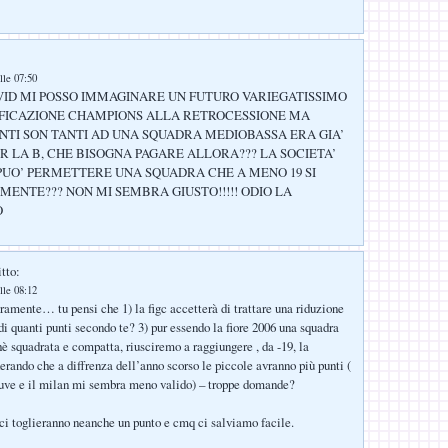
lle 07:50
VID MI POSSO IMMAGINARE UN FUTURO VARIEGATISSIMO
FICAZIONE CHAMPIONS ALLA RETROCESSIONE MA
UNTI SON TANTI AD UNA SQUADRA MEDIOBASSA ERA GIA’
R LA B, CHE BISOGNA PAGARE ALLORA??? LA SOCIETA’
 PUO’ PERMETTERE UNA SQUADRA CHE A MENO 19 SI
MENTE??? NON MI SEMBRA GIUSTO!!!!! ODIO LA
O
tto:
lle 08:12
ramente… tu pensi che 1) la figc accetterà di trattare una riduzione
di quanti punti secondo te? 3) pur essendo la fiore 2006 una squadra
chè squadrata e compatta, riusciremo a raggiungere , da -19, la
erando che a diffrenza dell’anno scorso le piccole avranno più punti (
juve e il milan mi sembra meno valido) – troppe domande?
ci toglieranno neanche un punto e cmq ci salviamo facile.