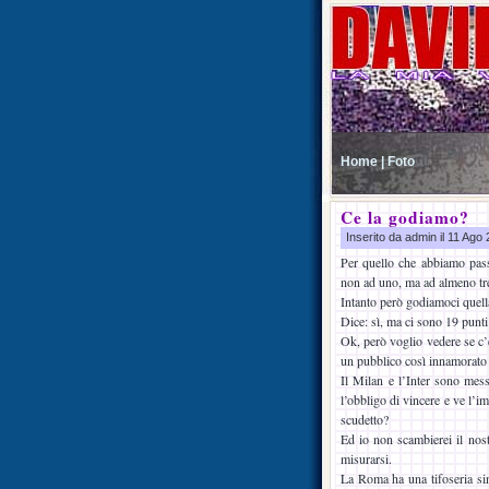
Home |
Foto
Ce la godiamo?
Inserito da admin il 11 Ag
Per quello che abbiamo passa
non ad uno, ma ad almeno tre
Intanto però godiamoci quell
Dice: sì, ma ci sono 19 punti
Ok, però voglio vedere se c’è
un pubblico così innamorato e
Il Milan e l’Inter sono mes
l’obbligo di vincere e ve l’
scudetto?
Ed io non scambierei il nos
misurarsi.
La Roma ha una tifoseria sin