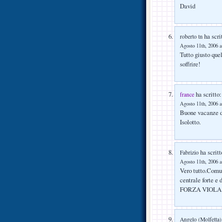
David
ha scri
roberto tn
Agosto 11th, 2006 a
Tutto giusto que
soffrire!
ha scritto:
france
Agosto 11th, 2006 a
Buone vacanze di
Isolotto.
ha scritt
Fabrizio
Agosto 11th, 2006 a
Vero tutto.Comun
centrale forte e
FORZA VIOLA
Angelo (Molfetta)