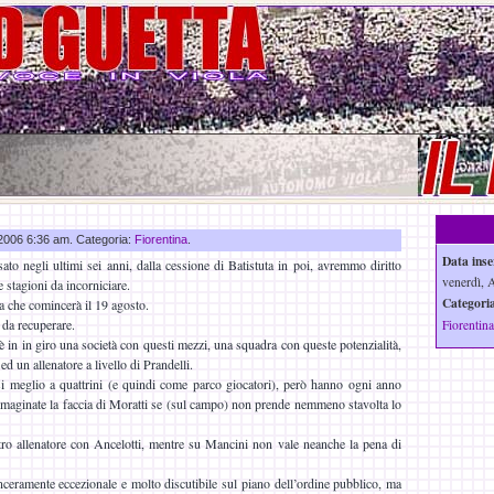
o 2006 6:36 am. Categoria:
Fiorentina
.
Data inse
to negli ultimi sei anni, dalla cessione di Batistuta in poi, avremmo diritto
venerdì, 
 stagioni da incorniciare.
Categoria
a che comincerà il 19 agosto.
 da recuperare.
Fiorentina
 in in giro una società con questi mezzi, una squadra con queste potenzialità,
d un allenatore a livello di Prandelli.
si meglio a quattrini (e quindi come parco giocatori), però hanno ogni anno
immaginate la faccia di Moratti se (sul campo) non prende nemmeno stavolta lo
tro allenatore con Ancelotti, mentre su Mancini non vale neanche la pena di
ceramente eccezionale e molto discutibile sul piano dell’ordine pubblico, ma