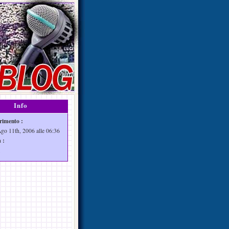
Info
rimento :
Ago 11th, 2006 alle 06:36
 :