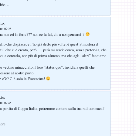
rebbe…
tto:
lle 07:25
a non eri in ferie??? non ce la fai, eh, a non pensarci!?
llo che dispiace, e l’ho già detto più volte, è quest’atmosfera d
tti” che si è creata, però …. però mi rendo conto, senza protervia, che
noi a cercarla, non più di prima almeno, ma che agli “altri” facciamo
he vedono minacciato il loro “status quo”, invidia a quelli che
essere al nostro posto.
he c’è? C’è solo la Fiorentina!
tto:
lle 07:45
a partita di Coppa Italia, potremmo contare sulla tua radiocronaca?
pre.