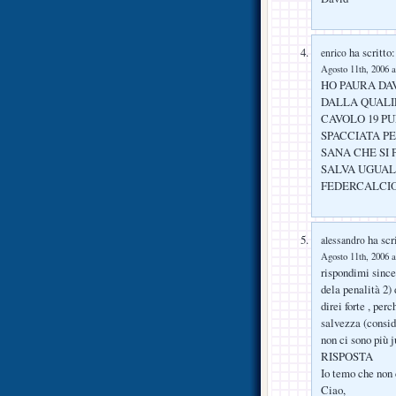
ha scritto:
enrico
Agosto 11th, 2006 a
HO PAURA DA
DALLA QUALI
CAVOLO 19 P
SPACCIATA PE
SANA CHE SI
SALVA UGUAL
FEDERCALCI
ha scri
alessandro
Agosto 11th, 2006 a
rispondimi since
dela penalità 2) 
direi forte , per
salvezza (consid
non ci sono più 
RISPOSTA
Io temo che non 
Ciao,