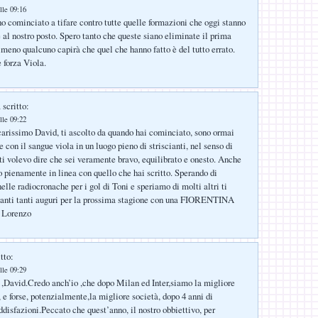
lle 09:16
ho cominciato a tifare contro tutte quelle formazioni che oggi stanno
 al nostro posto. Spero tanto che queste siano eliminate il prima
almeno qualcuno capirà che quel che hanno fatto è del tutto errato.
 forza Viola.
 scritto:
lle 09:22
arissimo David, ti ascolto da quando hai cominciato, sono ormai
e con il sangue viola in un luogo pieno di striscianti, nel senso di
e ti volevo dire che sei veramente bravo, equilibrato e onesto. Anche
o pienamente in linea con quello che hai scritto. Sperando di
 nelle radiocronache per i gol di Toni e speriamo di molti altri ti
 tanti tanti auguri per la prossima stagione con una FIORENTINA
: Lorenzo
tto:
lle 09:29
,David.Credo anch’io ,che dopo Milan ed Inter,siamo la migliore
, e forse, potenzialmente,la migliore società, dopo 4 anni di
ddisfazioni.Peccato che quest’anno, il nostro obbiettivo, per