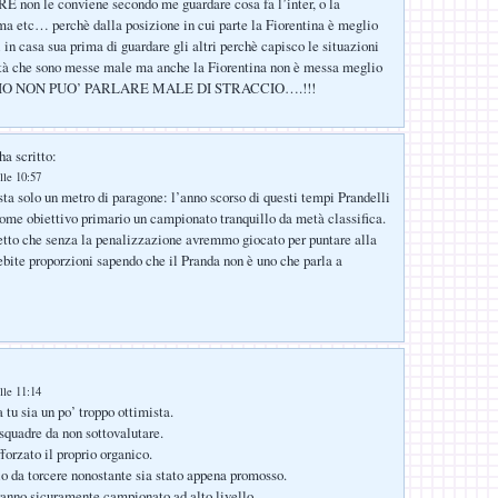
non le conviene secondo me guardare cosa fa l’inter, o la
oma etc… perchè dalla posizione in cui parte la Fiorentina è meglio
 in casa sua prima di guardare gli altri perchè capisco le situazioni
età che sono messe male ma anche la Fiorentina non è messa meglio
IO NON PUO’ PARLARE MALE DI STRACCIO….!!!
ha scritto:
lle 10:57
ta solo un metro di paragone: l’anno scorso di questi tempi Prandelli
ome obiettivo primario un campionato tranquillo da metà classifica.
tto che senza la penalizzazione avremmo giocato per puntare alla
bite proporzioni sapendo che il Pranda non è uno che parla a
lle 11:14
tu sia un po’ troppo ottimista.
quadre da non sottovalutare.
forzato il proprio organico.
ilo da torcere nonostante sia stato appena promosso.
ranno sicuramente campionato ad alto livello.