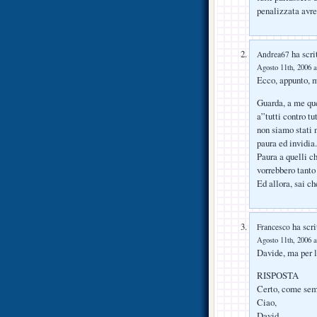
penalizzata av
ha scri
Andrea67
Agosto 11th, 2006 a
Ecco, appunto, m
Guarda, a me que
a”tutti contro tu
non siamo stati 
paura ed invidia.
Paura a quelli c
vorrebbero tanto 
Ed allora, sai c
ha scri
Francesco
Agosto 11th, 2006 a
Davide, ma per l
RISPOSTA
Certo, come sem
Ciao,
David