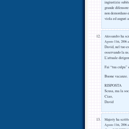
ingiustizie subi
grande difensore
non demordano e
viola ed auguri a
ha scr
Alessandro
Agosto 11th, 2006 a
David, nel tuo e
osservando la ns.
L’attuale dirige
Fai “tua culpa” 
Buone vacanze.
RISPOSTA
Scusa, ma la soc
Ciao,
David
ha scritt
Majesty
Agosto 11th, 2006 a