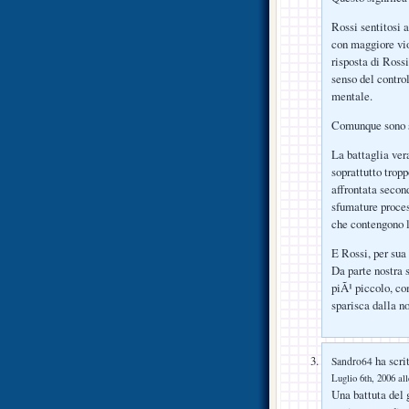
Rossi sentitosi 
con maggiore vio
risposta di Ross
senso del contro
mentale.
Comunque sono s
La battaglia ver
soprattutto trop
affrontata secon
sfumature proces
che contengono l
E Rossi, per sua 
Da parte nostra 
piÃ¹ piccolo, co
sparisca dalla no
ha scrit
Sandro64
Luglio 6th, 2006 al
Una battuta del g