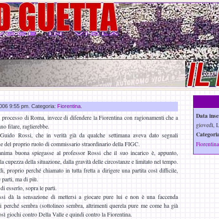
 2006 9:55 pm. Categoria:
Fiorentina
.
Data inse
 processo di Roma, invece di difendere la Fiorentina con ragionamenti che a
giovedì, 
o filare, raglierebbe.
Categoria
i Guido Rossi, che in verità già da qualche settimana aveva dato segnali
one del proprio ruolo di commissario straordinario della FIGC.
Fiorentina
nima buona spiegasse al professor Rossi che il suo incarico è, appunto,
lla cupezza della situazione, dalla gravità delle circostanze e limitato nel tempo.
, proprio perché chiamato in tutta fretta a dirigere una partita così difficile,
parti, ma di più.
i esserlo, sopra le parti.
i dà la sensazione di mettersi a giocare pure lui e non è una faccenda
oi perché sembra (sottolineo sembra, altrimenti querela pure me come ha già
così giochi contro Della Valle e quindi contro la Fiorentina.