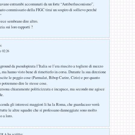
ravano entrambi accomunati da un forte “Antiberlusconismo”.
to commissario della FIGC tirai un sospiro di sollievo perché
”
nvece sembrano dire altro.
ia sui loro rapporti ?
o:
le 02:26
ground da pseudopirata l’Italia se l’era riuscito a togliere di mezzo
), ma hanno visto bene di rimetterlo in corsa. Durante la sua direzione
scite le peggio cose (Parmalat, Bibop Carire, Cirio) e per quanto
io potremmo dire le stesse cose.
persona chiaramente politicizzata e incapace, ma secondo me agisce
de.
vicenda gli interessi maggiori li ha la Roma, che guardacaso verrà
 tutte le altre squadre che si professano danneggiate sono molto
o a loro.
ha scritto:
IOLA