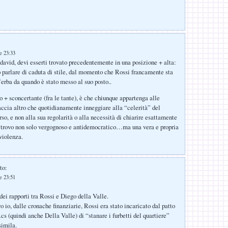
le 23:33
 david, devi esserti trovato precedentemente in una posizione + alta:
ò parlare di caduta di stile, dal momento che Rossi francamente sta
’erba da quando è stato messo al suo posto..
o + sconcertante (fra le tante), è che chiunque appartenga alle
faccia altro che quotidianamente inneggiare alla “celerità” del
o, e non alla sua regolarità o alla necessità di chiarire esattamente
o trovo non solo vergognoso e antidemocratico…ma una vera e propria
violenza.
to:
le 23:51
dei rapporti tra Rossi e Diego della Valle.
 io, dalle cronache finanziarie, Rossi era stato incaricato dal patto
cs (quindi anche Della Valle) di “stanare i furbetti del quartiere”
simila.