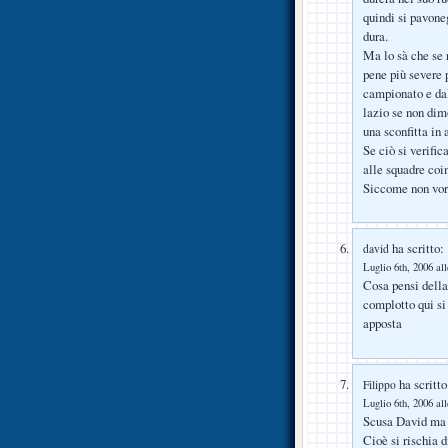
quindi si pavoneg
dura.
Ma lo sà che se 
pene più severe 
campionato e dal
lazio se non dim
una sconfitta in 
Se ciò si verific
alle squadre coi
Siccome non vorr
ha scritto:
david
Luglio 6th, 2006 al
Cosa pensi della
complotto qui si
apposta
ha scritto
Filippo
Luglio 6th, 2006 al
Scusa David ma c
Cioè si rischia d