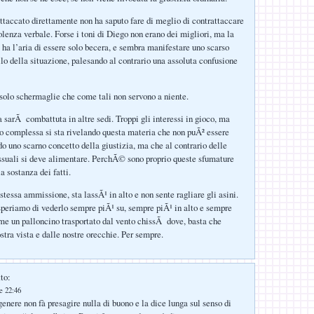
attaccato direttamente non ha saputo fare di meglio di contrattaccare
lenza verbale. Forse i toni di Diego non erano dei migliori, ma la
i ha l’aria di essere solo becera, e sembra manifestare uno scarso
llo della situazione, palesando al contrario una assoluta confusione
olo schermaglie che come tali non servono a niente.
a sarÃ combattuta in altre sedi. Troppi gli interessi in gioco, ma
po complessa si sta rivelando questa materia che non puÃ² essere
do uno scarno concetto della giustizia, ma che al contrario delle
suali si deve alimentare. PerchÃ© sono proprio queste sfumature
a sostanza dei fatti.
stessa ammissione, sta lassÃ¹ in alto e non sente ragliare gli asini.
speriamo di vederlo sempre piÃ¹ su, sempre piÃ¹ in alto e sempre
me un palloncino trasportato dal vento chissÃ dove, basta che
stra vista e dalle nostre orecchie. Per sempre.
to:
le 22:46
enere non fà presagire nulla di buono e la dice lunga sul senso di