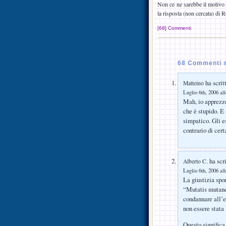
Non ce ne sarebbe il motivo 
la risposta (non cercata) di R
[68] Commenti
68 Commenti s
ha scrit
Matteino
Luglio 6th, 2006 al
Mah, io apprezzo
che è stupido. E 
simpatico. Gli e
contrario di ce
ha scri
Alberto C.
Luglio 6th, 2006 al
La giustizia spo
“Mutatis mutandi
condannare all’
non essere stata l
Questo significa 