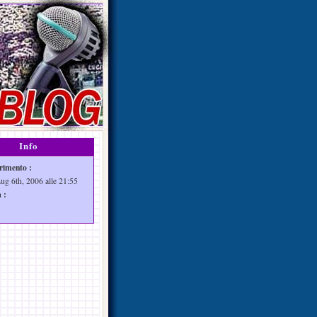
Info
rimento :
Lug 6th, 2006 alle 21:55
 :