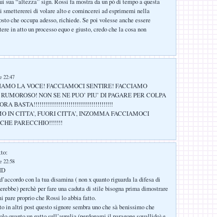
ui sua “altezza” sign. Rossi fa mostra da un pò di tempo a questa
lui smettererei di volare alto e comincerei ad esprimemi nella
osto che occupa adesso, richiede. Se poi volesse anche essere
tere in atto un processo equo e giusto, credo che la cosa non
le 22:47
IAMO LA VOCE! FACCIAMOCI SENTIRE! FACCIAMO
RUMOROSO! NON SE NE PUO’ PIU’ DI PAGARE PER COLPA
 BASTA!!!!!!!!!!!!!!!!!!!!!!!!!!!!!!!!!!!!!!!!!
 IN CITTA’, FUORI CITTA’, INZOMMA FACCIAMOCI
CHE PARECCHIO!!!!!!!
tto:
le 22:58
ID
 d’accordo con la tua disamina ( non x quanto riguarda la difesa di
rebbe) perchè per fare una caduta di stile bisogna prima dimostrare
i pare proprio che Rossi lo abbia fatto.
o in altri post questo signore sembra uno che sà benissimo che
uolo quanto un gatto sull’aurelia (perdonami il paragone squallido) e