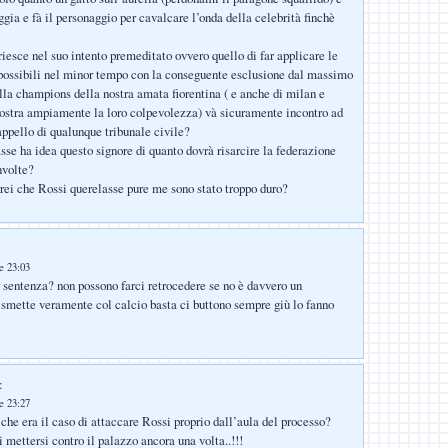
gia e fà il personaggio per cavalcare l’onda della celebrità finchè
riesce nel suo intento premeditato ovvero quello di far applicare le
possibili nel minor tempo con la conseguente esclusione dal massimo
la champions della nostra amata fiorentina ( e anche di milan e
ostra ampiamente la loro colpevolezza) và sicuramente incontro ad
appello di qualunque tribunale civile?
asse ha idea questo signore di quanto dovrà risarcire la federazione
nvolte?
ei che Rossi querelasse pure me sono stato troppo duro?
le 23:03
 sentenza? non possono farci retrocedere se no è davvero un
 smette veramente col calcio basta ci buttono sempre giù lo fanno
:
le 23:27
he era il caso di attaccare Rossi proprio dall’aula del processo?
i mettersi contro il palazzo ancora una volta..!!!