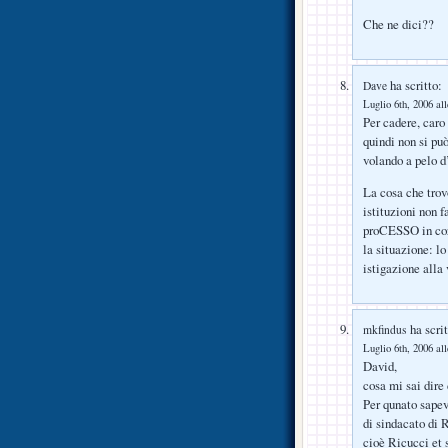
Che ne dici??
ha scritto:
Dave
Luglio 6th, 2006 al
Per cadere, caro
quindi non si pu
volando a pelo d
La cosa che trov
istituzioni non 
proCESSO in cors
la situazione: l
istigazione alla 
ha scrit
mkfindus
Luglio 6th, 2006 al
David,
cosa mi sai dire 
Per qunato sapevo
di sindacato di R
cioè Ricucci et 