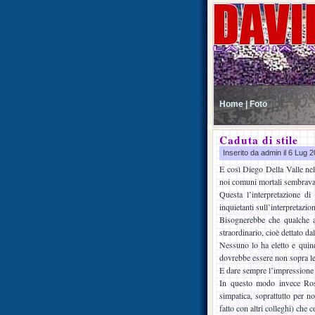
Home |
Foto
Caduta di stile
Inserito da admin il 6 Lug
E così Diego Della Valle nel
noi comuni mortali sembravan
Questa l’interpretazione d
inquietanti sull’interpretazi
Bisognerebbe che qualche a
straordinario, cioè dettato da
Nessuno lo ha eletto e quindi
dovrebbe essere non sopra le 
E dare sempre l’impressione d
In questo modo invece Ross
simpatica, soprattutto per n
fatto con altri colleghi) che 