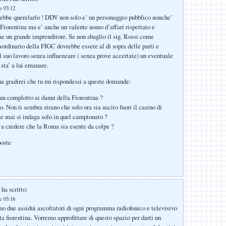
le 03:12
ebbe querelarlo ! DDV non solo e’ un personaggio pubblico nonche’
 Fiorentina ma e’ anche un valente uomo d’affari rispettato e
e un grande imprenditore. Se non sbaglio il sig. Rossi come
ordinario della FIGC dovrebbe essere al di sopra delle parti e
il suo lavoro senza influenzare ( senza prove accertate) un eventuale
 sta’ a lui emanare.
tua gradirei che tu mi rispondessi a queste domande:
 un complotto ai danni della Fiorentina ?
. Non ti sembra strano che solo ora sia uscito fuori il casino di
e mai si indaga solo in quel campionato ?
o a credere che la Roma sia esente da colpe ?
poste
ha scritto:
le 03:16
o due assidui ascoltatori di ogni programma radiofonico e televisivo
a fiorentina. Vorremo approfittare di questo spazio per darti un