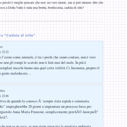
e perciò è meglio pensare che non sia vero niente, ma si può almeno dire che
ossi a Della Valle è stata una brutta, bruttissima, caduta di stile?
u “Caduta di stile”
to:
le 22:22
 l’asino come animale, è tra i pochi che sanno contare, non è vero
se non gli rompi le scatole non ti farà mai del male. In più è
semplari maschi hanno una qual certa virilità (!). Insomma, proprio il
rta gente maleducata…
tto:
le 22:46
rtiva da quando la conosco Ã¨ sempre stata rapida e sommaria.
s” impiegherebbe 20 giorni a impiantare un processo farsa per
ergastolo Anna Maria Franzoni, semplicemente perchÃ© ânon puÃ²
eiâ?.
che non se ne esce, se non viene invocata la giustizia ordinaria.