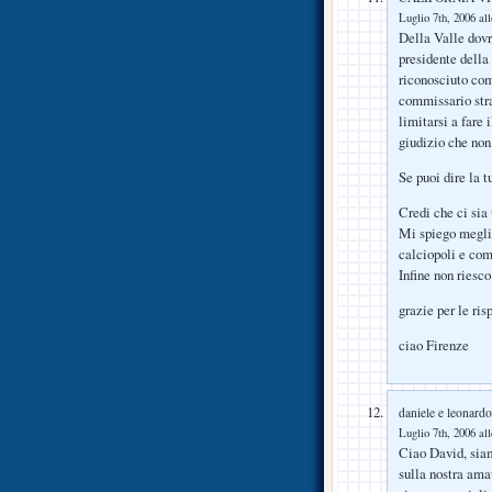
Luglio 7th, 2006 al
Della Valle dovr
presidente della
riconosciuto com
commissario stra
limitarsi a fare 
giudizio che non
Se puoi dire la 
Credi che ci sia
Mi spiego meglio
calciopoli e com
Infine non riesc
grazie per le ris
ciao Firenze
daniele e leonardo
Luglio 7th, 2006 al
Ciao David, siam
sulla nostra amat