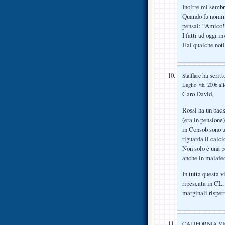
Inoltre mi semb
Quando fu nomina
pensai: “Amico!
I fatti ad oggi i
Hai qualche notiz
ha scritt
Stalflare
Luglio 7th, 2006 al
Caro David,
Rossi ha un back
(era in pensione
in Consob sono u
riguarda il calc
Non solo è una 
anche in malafe
In tutta questa 
ripescata in CL,
marginali rispett
CALIFORNIA V