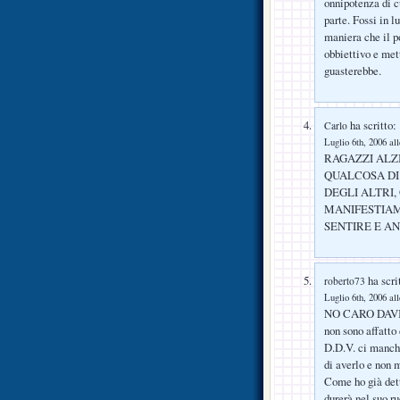
onnipotenza di c
parte. Fossi in 
maniera che il p
obbiettivo e met
guasterebbe.
ha scritto:
Carlo
Luglio 6th, 2006 al
RAGAZZI ALZ
QUALCOSA DI 
DEGLI ALTRI, ORA
MANIFESTIAMO
SENTIRE E AN
ha scri
roberto73
Luglio 6th, 2006 al
NO CARO DAV
non sono affatto
D.D.V. ci manche
di averlo e non m
Come ho già dett
durerà nel suo r