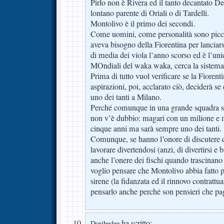
Pirlo non è Rivera ed il tanto decantato
lontano parente di Oriali o di Tardelli.
Montolivo è il primo dei secondi.
Come uomini, come personalità sono piccol
aveva bisogno della Fiorentina per lanciarsi
di media dei viola l’anno scorso ed è l’un
MOndiali del waka waka, cerca la sistema
Prima di tutto vuol verificare se la Fiorenti
aspirazioni, poi, acclarato ciò, deciderà se
uno dei tanti a Milano.
Perché comunque in una grande squadra sa
non v’è dubbio: magari con un milione e 
cinque anni ma sarà sempre uno dei tanti.
Comunque, se hanno l’onore di discutere q
lavorare divertendosi (anzi, di divertirsi e
anche l’onere dei fischi quando trascinano 
voglio pensare che Montolivo abbia fatto p
sirene (la fidanzata ed il rinnovo contrattua
pensarlo anche perché son pensieri che pa
ha scritto:
Doribedee