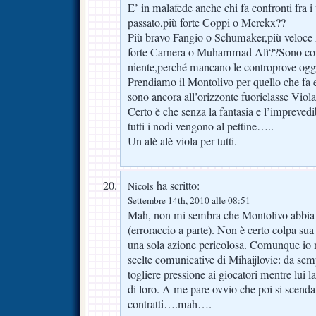
E’ in malafede anche chi fa confronti fra 
passato,più forte Coppi o Merckx??
Più bravo Fangio o Schumaker,più veloce 
forte Carnera o Muhammad Alì??Sono con
niente,perché mancano le controprove ogge
Prendiamo il Montolivo per quello che fa e
sono ancora all’orizzonte fuoriclasse Viola
Certo è che senza la fantasia e l’imprevedib
tutti i nodi vengono al pettine…..
Un alè alè viola per tutti.
ha scritto:
Nicols
Settembre 14th, 2010 alle 08:51
Mah, non mi sembra che Montolivo abbia fa
(erroraccio a parte). Non è certo colpa su
una sola azione pericolosa. Comunque io 
scelte comunicative di Mihaijlovic: da semp
togliere pressione ai giocatori mentre lui l
di loro. A me pare ovvio che poi si scend
contratti….mah….