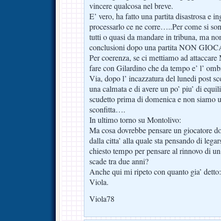
vincere qualcosa nel breve.
E’ vero, ha fatto una partita disastrosa e i
processarlo ce ne corre…..Per come si so
tutti o quasi da mandare in tribuna, ma non
conclusioni dopo una partita NON GIO
Per coerenza, se ci mettiamo ad attaccar
fare con Gilardino che da tempo e’ l’ ombr
Via, dopo l’ incazzatura del lunedi post sc
una calmata e di avere un po’ piu’ di equ
scudetto prima di domenica e non siamo 
sconfitta….
In ultimo torno su Montolivo:
Ma cosa dovrebbe pensare un giocatore d
dalla citta’ alla quale sta pensando di legar
chiesto tempo per pensare al rinnovo di un
scade tra due anni?
Anche qui mi ripeto con quanto gia’ detto: 
Viola.
Viola78