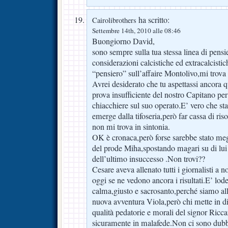
ha scritto:
Cairolibrothers
Settembre 14th, 2010 alle 08:46
Buongiorno David,
sono sempre sulla tua stessa linea di pensie
considerazioni calcistiche ed extracalcisti
“pensiero” sull’affaire Montolivo,mi trova
Avrei desiderato che tu aspettassi ancora q
prova insufficiente del nostro Capitano per 
chiacchiere sul suo operato.E’ vero che st
emerge dalla tifoseria,però far cassa di ris
non mi trova in sintonia.
OK è cronaca,però forse sarebbe stato megl
del prode Miha,spostando magari su di lui 
dell’ultimo insuccesso .Non trovi??
Cesare aveva allenato tutti i giornalisti a 
oggi se ne vedono ancora i risultati.E’ lode
calma,giusto e sacrosanto,perché siamo all
nuova avventura Viola,però chi mette in d
qualità pedatorie e morali del signor Ricc
sicuramente in malafede.Non ci sono dubb