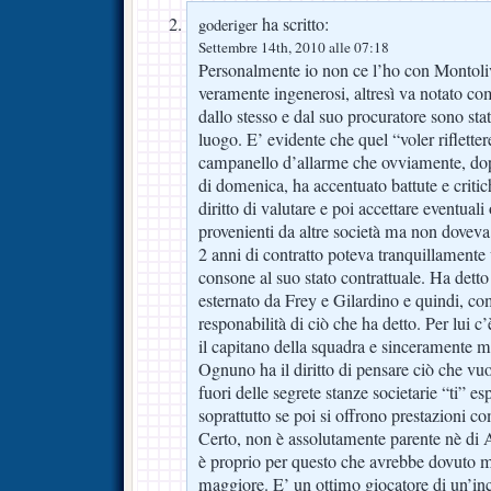
ha scritto:
goderiger
Settembre 14th, 2010 alle 07:18
Personalmente io non ce l’ho con Montolivo
veramente ingenerosi, altresì va notato co
dallo stesso e dal suo procuratore sono sta
luogo. E’ evidente che quel “voler riflett
campanello d’allarme che ovviamente, do
di domenica, ha accentuato battute e critic
diritto di valutare e poi accettare eventuali
provenienti da altre società ma non doveva
2 anni di contratto poteva tranquillamente 
consone al suo stato contrattuale. Ha dett
esternato da Frey e Gilardino e quindi, com
responabilità di ciò che ha detto. Per lui c
il capitano della squadra e sinceramente m
Ognuno ha il diritto di pensare ciò che vuo
fuori delle segrete stanze societarie “ti” e
soprattutto se poi si offrono prestazioni c
Certo, non è assolutamente parente nè di
è proprio per questo che avrebbe dovuto m
maggiore. E’ un ottimo giocatore di un’in