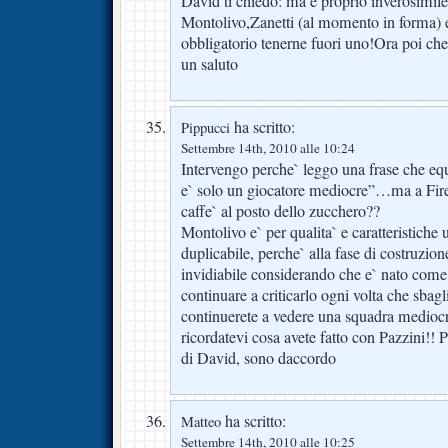
David ti chiedo: ma è proprio inverosimil
Montolivo,Zanetti (al momento in forma)
obbligatorio tenerne fuori uno!Ora poi che 
un saluto
ha scritto:
Pippucci
Settembre 14th, 2010 alle 10:24
Intervengo perche` leggo una frase che e
e` solo un giocatore mediocre”…ma a Fire
caffe` al posto dello zucchero??
Montolivo e` per qualita` e caratteristiche 
duplicabile, perche` alla fase di costruzio
invidiabile considerando che e` nato come
continuare a criticarlo ogni volta che sbagl
continuerete a vedere una squadra medio
ricordatevi cosa avete fatto con Pazzini!! P
di David, sono daccordo
ha scritto:
Matteo
Settembre 14th, 2010 alle 10:25