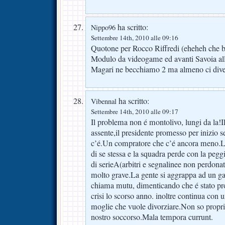
ha scritto:
Nippo96
Settembre 14th, 2010 alle 09:16
Quotone per Rocco Riffredi (eheheh che be
Modulo da videogame ed avanti Savoia al
Magari ne becchiamo 2 ma almeno ci dive
ha scritto:
Vibennal
Settembre 14th, 2010 alle 09:17
Il problema non é montolivo, lungi da la!I
assente,il presidente promesso per inizi
c’é.Un compratore che c’é ancora meno.La 
di se stessa e la squadra perde con la peg
di serieA(arbitri e segnalinee non perdonat
molto grave.La gente si aggrappa ad un ga
chiama mutu, dimenticando che é stato prop
crisi lo scorso anno. inoltre continua con 
moglie che vuole divorziare.Non so propri
nostro soccorso.Mala tempora currunt.