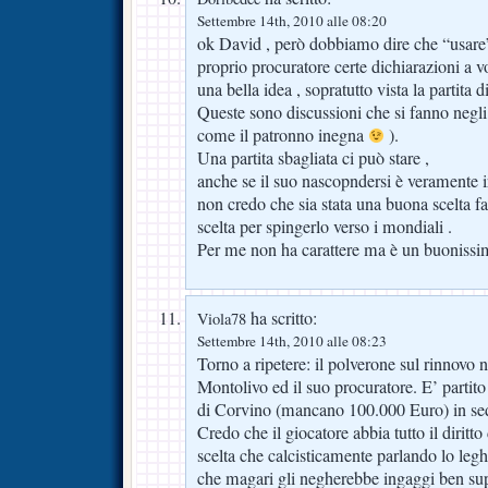
Settembre 14th, 2010 alle 08:20
ok David , però dobbiamo dire che “usare” i
proprio procuratore certe dichiarazioni a vo
una bella idea , sopratutto vista la partita 
Queste sono discussioni che si fanno negli u
come il patronno inegna
).
Una partita sbagliata ci può stare ,
anche se il suo nascopndersi è veramente i
non credo che sia stata una buona scelta f
scelta per spingerlo verso i mondiali .
Per me non ha carattere ma è un buonissi
ha scritto:
Viola78
Settembre 14th, 2010 alle 08:23
Torno a ripetere: il polverone sul rinnovo n
Montolivo ed il suo procuratore. E’ partit
di Corvino (mancano 100.000 Euro) in sed
Credo che il giocatore abbia tutto il diritt
scelta che calcisticamente parlando lo legh
che magari gli negherebbe ingaggi ben supe