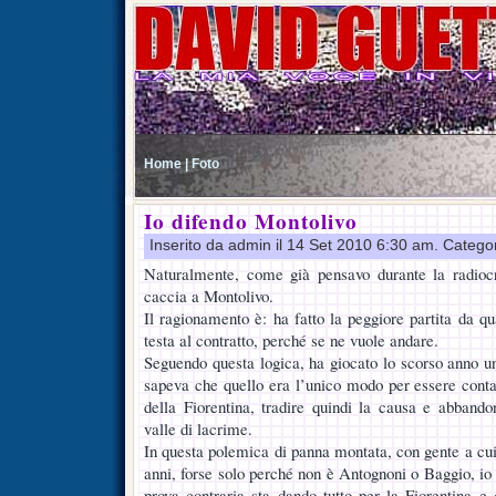
Home |
Foto
Io difendo Montolivo
Inserito da admin il 14 Set 2010 6:30 am. Catego
Naturalmente, come già pensavo durante la radioc
caccia a Montolivo.
Il ragionamento è: ha fatto la peggiore partita da q
testa al contratto, perché se ne vuole andare.
Seguendo questa logica, ha giocato lo scorso anno u
sapeva che quello era l’unico modo per essere contat
della Fiorentina, tradire quindi la causa e abbandon
valle di lacrime.
In questa polemica di panna montata, con gente a cui
anni, forse solo perché non è Antognoni o Baggio, io d
prova contraria sta dando tutto per la Fiorentina 