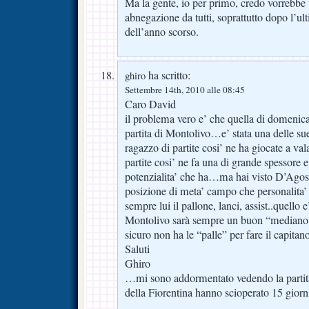
Ma la gente, io per primo, credo vorrebbe 
abnegazione da tutti, soprattutto dopo l’ul
dell’anno scorso.
ha scritto:
ghiro
Settembre 14th, 2010 alle 08:45
Caro David
il problema vero e’ che quella di domenica
partita di Montolivo…e’ stata una delle sue
ragazzo di partite cosi’ ne ha giocate a va
partite cosi’ ne fa una di grande spessore e 
potenzialita’ che ha…ma hai visto D’Agost
posizione di meta’ campo che personalita
sempre lui il pallone, lanci, assist..quello
Montolivo sarà sempre un buon “mediano
sicuro non ha le “palle” per fare il capitan
Saluti
Ghiro
…mi sono addormentato vedendo la partit
della Fiorentina hanno scioperato 15 gior