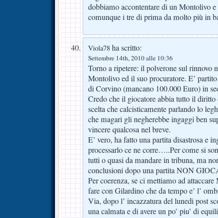
dobbiamo accontentare di un Montolivo e
comunque i tre di prima da molto più in b
ha scritto:
Viola78
Settembre 14th, 2010 alle 10:36
Torno a ripetere: il polverone sul rinnovo n
Montolivo ed il suo procuratore. E’ partit
di Corvino (mancano 100.000 Euro) in sed
Credo che il giocatore abbia tutto il diritt
scelta che calcisticamente parlando lo legh
che magari gli negherebbe ingaggi ben supe
vincere qualcosa nel breve.
E’ vero, ha fatto una partita disastrosa e i
processarlo ce ne corre…..Per come si so
tutti o quasi da mandare in tribuna, ma non
conclusioni dopo una partita NON GIO
Per coerenza, se ci mettiamo ad attaccar
fare con Gilardino che da tempo e’ l’ ombr
Via, dopo l’ incazzatura del lunedi post sc
una calmata e di avere un po’ piu’ di equ