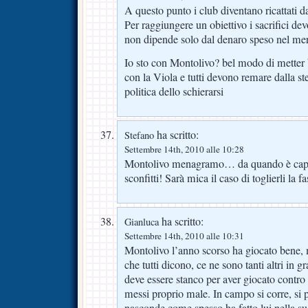
A questo punto i club diventano ricattati d
Per raggiungere un obiettivo i sacrifici devo
non dipende solo dal denaro speso nel mer
Io sto con Montolivo? bel modo di metter 
con la Viola e tutti devono remare dalla st
politica dello schierarsi
ha scritto:
Stefano
Settembre 14th, 2010 alle 10:28
Montolivo menagramo… da quando è capi
sconfitti! Sarà mica il caso di toglierli la f
ha scritto:
Gianluca
Settembre 14th, 2010 alle 10:31
Montolivo l’anno scorso ha giocato bene,
che tutti dicono, ce ne sono tanti altri in gr
deve essere stanco per aver giocato contro 
messi proprio male. In campo si corre, si p
nasconde come spesso ha fatto lui nella su