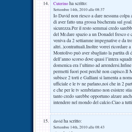
ha scritto:
Cuterino
Settembre 14th, 2010 alle 08:37
Io David non riesco a dare nessuna colpa 
di aver fatto una grossa bischerata sul goa
sicurezza.Per il resto semmai credo sarebbe
del Mr.dare spazio a un Donadel fresco e c
veniva da 2 settiamne impegnative e da tr
altri..)contrattuali.Inoltre vorrei ricordare
Montolivo può aver sbagliato la partita di
dell’anno scorso dove quasi l’intera squadr
domenica era l’ultimo ad arrendersi.Infin
permetti fuori post perchè non capisco.Il 
subisce 2 torti e Galliani si lamenta a nom
ufficiale e le tv ne parlano,noi che in 2 par
e che per le tv sembriamo non esistere sti
tanto credo sarebbe opportuno alzare anche
intendere nel mondo del calcio.Ciao a 
ha scritto:
david
Settembre 14th, 2010 alle 08:43