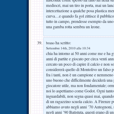
mediocri, mai un tiro in porta, mai un lanc
intercettazione a qualche posa plastica ment
curva…e quando fa gol zittisce il pubblico
tutto in campo, prendesse esempio da un
una gamba rotta sembra un leone.
ha scritto:
bruno
Settembre 14th, 2010 alle 10:34
chia ha intorno ai 50 anni come me e ha gi
anni di partite e giocato per circa venti anni
cercato un poco di capire il calcio e non sol
considererà quello di Montolivo un falso p
fra i tanti, non è un campione e nemmeno 
uno buono che difficilmente deciderà una 
giocatore utile, ma non fondamentale; orma
noi lo aspettiamo come Godot. Ogni tanto 
inguardabili, non segna quasi mai, quando t
di un ragazzino scuola calcio. A Firenze p
abbiamo avuto negli anni ’70 Antognoni, 
negli anni ’90 Batistuta, questi erano di un 