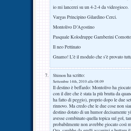
io mi lancerei su un 4-2-4 da videogioco.
Vargas Principino Gilardino Cerci.
Montolivo D’Agostino
Pasquale Kolodruppe Gamberini Comotto
Il neo Pettinato
Gnamo! L’è il modulo che s’è provato tutta
ha scritto:
Shimon
Settembre 14th, 2010 alle 08:09
Il destino è beffardo: Montolivo ha giocat
con il dire che è stata la più brutta da qua
ha fatto di peggio), proprio dopo le due s
rinnovo. Ma credo che le due cose non sia
destino dotato di un humor decisamente yid
avesse combinato quella topica sul gol, ta
probabilmente non avrebbe giocato così m
Ora, sarebbe da grulli accanirsi e buttare 