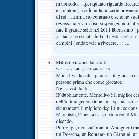
malomodo…..per quanto riguarda riccardo
estimatore ( rivedo in lui in certe movenz
di rui )…firma sto contratto e se te ne vuo
rescissoria e via..cosi’ si spengeranno tutt
fare il grande salto nel 2011 liberissimo 
)…tanto senza cittadella..il destino e’ scri
campini ( andatevela a rivedere…)….
ha scritto:
Maladetto toscano
Settembre 14th, 2010 alle 08:19
Montolivo: la solita parabola di giocatori
persone prima che come giocatori.
Ne ho visti tanti.
INdubbiamente, Montolivo è il miglior cen
dell’ultima generazione: una spanna sotto
sicuramente il migliore degli altri, se cons
Marchisio, l’Inter solo con stranieri, il M
dicendo.
Purtroppo, non sarà mai un Antognoni m
un Dossena, un Romano, un Giannini, un