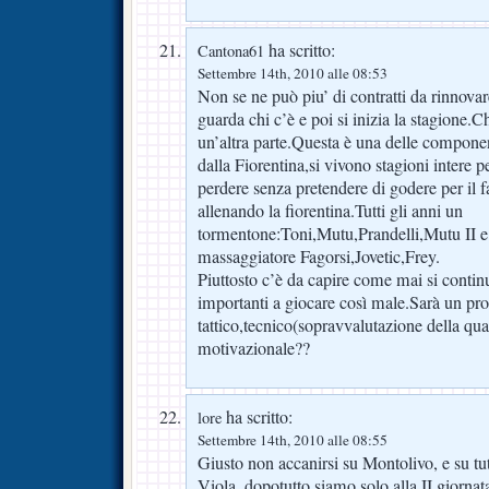
ha scritto:
Cantona61
Settembre 14th, 2010 alle 08:53
Non se ne può piu’ di contratti da rinnova
guarda chi c’è e poi si inizia la stagione.
un’altra parte.Questa è una delle componen
dalla Fiorentina,si vivono stagioni intere 
perdere senza pretendere di godere per il f
allenando la fiorentina.Tutti gli anni un
tormentone:Toni,Mutu,Prandelli,Mutu II e 
massaggiatore Fagorsi,Jovetic,Frey.
Piuttosto c’è da capire come mai si conti
importanti a giocare così male.Sarà un pr
tattico,tecnico(sopravvalutazione della qual
motivazionale??
ha scritto:
lore
Settembre 14th, 2010 alle 08:55
Giusto non accanirsi su Montolivo, e su tutti
Viola, dopotutto siamo solo alla II giorna