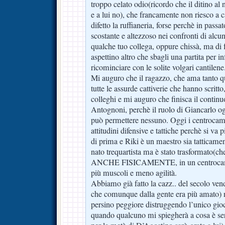
troppo celato odio(ricordo che il ditino al
e a lui no), che francamente non riesco a c
difetto la ruffianeria, forse perchè in pass
scostante e altezzoso nei confronti di alc
qualche tuo collega, oppure chissà, ma di 
aspettino altro che sbagli una partita per 
ricominciare con le solite volgari cantilene
Mi auguro che il ragazzo, che ama tanto que
tutte le assurde cattiverie che hanno scritt
colleghi e mi auguro che finisca il contin
Antognoni, perchè il ruolo di Giancarlo og
può permettere nessuno. Oggi i centrocam
attitudini difensive e tattiche perchè si va 
di prima e Riki è un maestro sia tatticame
nato trequartista ma è stato trasformato(ch
ANCHE FISICAMENTE, in un centrocamp
più muscoli e meno agilità.
Abbiamo già fatto la cazz.. del secolo ven
che comunque dalla gente era più amato)
persino peggiore distruggendo l’unico gioca
quando qualcuno mi spiegherà a cosa è ser