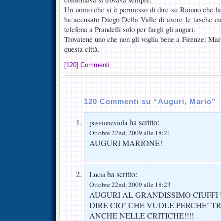
Un uomo che si è permesso di dire su Raiuno che la
ha accusato Diego Della Valle di avere le tasche c
telefona a Prandelli solo per fargli gli auguri.
Trovatene uno che non gli voglia bene a Firenze: Mario
questa città.
[120] Commenti
120 Commenti su “Auguri, Mario”
ha scritto:
passioneviola
Ottobre 22nd, 2009 alle 18:21
AUGURI MARIONE!
ha scritto:
Lucia
Ottobre 22nd, 2009 alle 18:23
AUGURI AL GRANDISSIMO CIUFFI
DIRE CIO’ CHE VUOLE PERCHE’ 
ANCHE NELLE CRITICHE!!!!