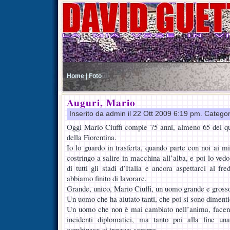
Home |
Foto
Auguri, Mario
Inserito da admin il 22 Ott 2009 6:19 pm. Catego
Oggi Mario Ciuffi compie 75 anni, almeno 65 dei qu
della Fiorentina.
Io lo guardo in trasferta, quando parte con noi ai mi
costringo a salire in macchina all’alba, e poi lo vedo
di tutti gli stadi d’Italia e ancora aspettarci al f
abbiamo finito di lavorare.
Grande, unico, Mario Ciuffi, un uomo grande e gross
Un uomo che ha aiutato tanti, che poi si sono dimentic
Un uomo che non è mai cambiato nell’anima, facen
incidenti diplomatici, ma tanto poi alla fine un
combinava si trovava sempre.