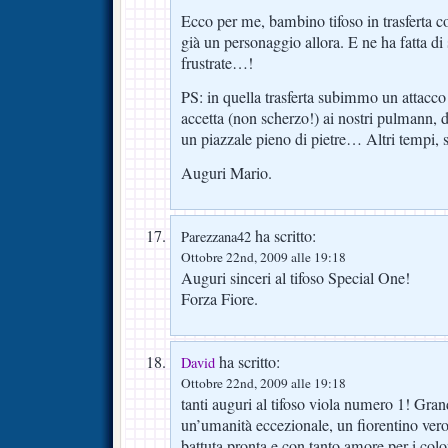
Ecco per me, bambino tifoso in trasferta con
già un personaggio allora. E ne ha fatta di 
frustrate…!
PS: in quella trasferta subimmo un attacco 
accetta (non scherzo!) ai nostri pulmann, da
un piazzale pieno di pietre… Altri tempi,
Auguri Mario.
ha scritto:
Parezzana42
Ottobre 22nd, 2009 alle 19:18
Auguri sinceri al tifoso Special One!
Forza Fiore.
ha scritto:
David
Ottobre 22nd, 2009 alle 19:18
tanti auguri al tifoso viola numero 1! Gra
un’umanità eccezionale, un fiorentino vero
battuta pronta e con tanto amore per i color