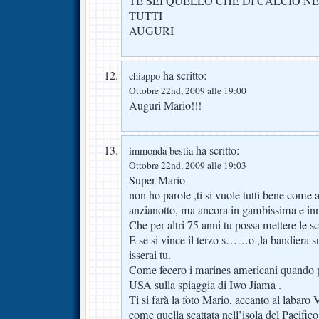
TE SEI QUELLO CHE DI CALCIO NE 
TUTTI
AUGURI
ha scritto:
chiappo
Ottobre 22nd, 2009 alle 19:00
Auguri Mario!!!
ha scritto:
immonda bestia
Ottobre 22nd, 2009 alle 19:03
Super Mario
non ho parole ,ti si vuole tutti bene come
anzianotto, ma ancora in gambissima e inn
Che per altri 75 anni tu possa mettere le sc
E se si vince il terzo s……o ,la bandiera su
isserai tu.
Come fecero i marines americani quando p
USA sulla spiaggia di Iwo Jiama .
Ti si farà la foto Mario, accanto al labaro 
come quella scattata nell’isola del Pacifico