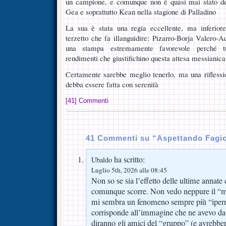
un campione, e comunque non è quasi mai stato d
Gea e soprattutto Kean nella stagione di Palladino
La sua è stata una regia eccellente, ma inferior
terzetto che fa illanguidire: Pizarro-Borja Valero-A
una stampa estremamente favorevole perché tu
rendimenti che giustifichino questa attesa messianica
Certamente sarebbe meglio tenerlo, ma una riflessi
debba essere fatta con serenità
[41] Commenti
41 Commenti su “Aspettando Fagio
ha scritto:
Ubaldo
Luglio 5th, 2026 alle 08:45
Non so se sia l’effetto delle ultime annate
comunque scorre. Non vedo neppure il “mo
mi sembra un fenomeno sempre più “iper
corrisponde all’immagine che ne avevo da
diranno gli amici del “gruppo” (e avrebbe