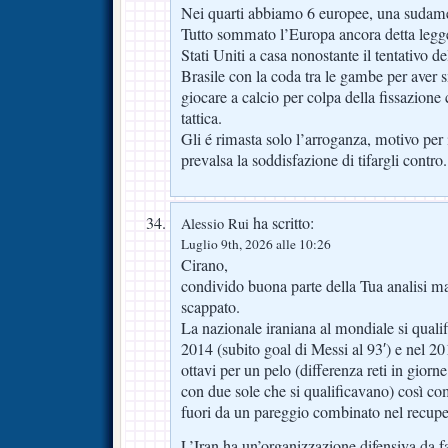
Nei quarti abbiamo 6 europee, una sudame
Tutto sommato l’Europa ancora detta legg
Stati Uniti a casa nonostante il tentativo de
Brasile con la coda tra le gambe per aver s
giocare a calcio per colpa della fissazione c
tattica.
Gli é rimasta solo l’arroganza, motivo per
prevalsa la soddisfazione di tifargli contro.
ha scritto:
Alessio Rui
Luglio 9th, 2026 alle 10:26
Cirano,
condivido buona parte della Tua analisi ma
scappato.
La nazionale iraniana al mondiale si qualif
2014 (subito goal di Messi al 93′) e nel 20
ottavi per un pelo (differenza reti in gior
con due sole che si qualificavano) così com
fuori da un pareggio combinato nel recupe
L’Iran ha un’organizzazione difensiva da fa