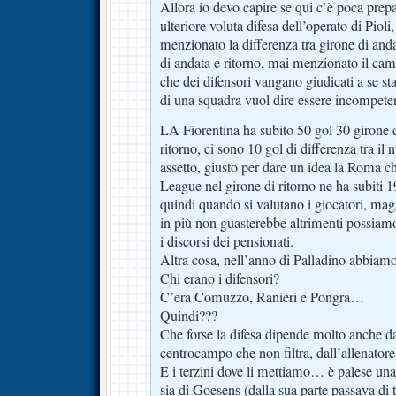
Allora io devo capire se qui c’è poca pre
ulteriore voluta difesa dell’operato di Piol
menzionato la differenza tra girone di andat
di andata e ritorno, mai menzionato il ca
che dei difensori vangano giudicati a se stan
di una squadra vuol dire essere incompeten
LA Fiorentina ha subito 50 gol 30 girone d
ritorno, ci sono 10 gol di differenza tra il 
assetto, giusto per dare un idea la Roma c
League nel girone di ritorno ne ha subiti 1
quindi quando si valutano i giocatori, mag
in più non guasterebbe altrimenti possiamo
i discorsi dei pensionati.
Altra cosa, nell’anno di Palladino abbiam
Chi erano i difensori?
C’era Comuzzo, Ranieri e Pongra…
Quindi???
Che forse la difesa dipende molto anche d
centrocampo che non filtra, dall’allenatore
E i terzini dove li mettiamo… è palese una
sia di Goesens (dalla sua parte passava di 