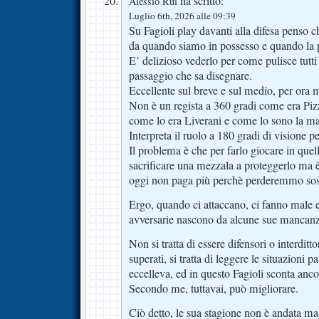
ha scritto:
Alessio Rui
Luglio 6th, 2026 alle 09:39
Su Fagioli play davanti alla difesa penso c
da quando siamo in possesso e quando la pa
E’ delizioso vederlo per come pulisce tutti i
passaggio che sa disegnare.
Eccellente sul breve e sul medio, per ora 
Non è un regista a 360 gradi come era P
come lo era Liverani e come lo sono la ma
Interpreta il ruolo a 180 gradi di visione 
Il problema è che per farlo giocare in qu
sacrificare una mezzala a proteggerlo ma 
oggi non paga più perchè perderemmo sost
Ergo, quando ci attaccano, ci fanno male e
avversarie nascono da alcune sue mancanz
Non si tratta di essere difensori o interditto
superati, si tratta di leggere le situazioni p
eccelleva, ed in questo Fagioli sconta anc
Secondo me, tuttavai, può migliorare.
Ciò detto, le sua stagione non è andata mal