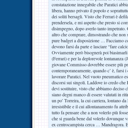
constatazione innegabile che Paratici abbi
libera, hanno privato il popolo e soprattutt
dei soliti bersagli. Visto che Ferrari è defi
prendersela, e mi aspetto che presto si com
disimpegno, dopo averlo tanto impetrato. O
altro che comprare, dimostrando che non s
pure badget a disposizione … Facciamo cos
devono farsi da parte e lasciare “fare calcio
Ovviamente però bisognerà poi biasimarli pe
(Ferrari) e per la deplorevole lontananza (J
giovane Commisso dovrebbe essere più pr
contemporaneamente, quando c’ è, farsi i 
lavorare Paratici. Nel vuoto pneumatico es
discorsi sui singoli. Laddove io credo che F
devi sostituire, visto che abbiamo deciso
siano degni manco di essere valutati in ri
un po’ Torreira, la cui carriera, lontano d
irresistibile e il cui allontanamento fu attr
tutto fa pensare che a non volerlo più fosse 
che si guarda bene dal volerlo dovunque v
ex centrocampista cerca … Mandragora. E