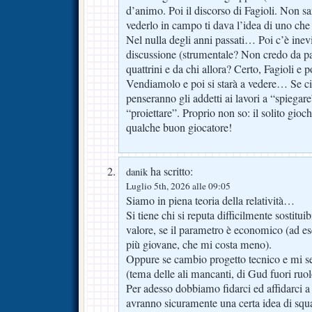
d’animo. Poi il discorso di Fagioli. Non s
vederlo in campo ti dava l’idea di uno che
Nel nulla degli anni passati… Poi c’è inev
discussione (strumentale? Non credo da par
quattrini e da chi allora? Certo, Fagioli e 
Vendiamolo e poi si starà a vedere… Se c
penseranno gli addetti ai lavori a “spiegare
“proiettare”. Proprio non so: il solito gio
qualche buon giocatore!
ha scritto:
danik
Luglio 5th, 2026 alle 09:05
Siamo in piena teoria della relatività…
Si tiene chi si reputa difficilmente sostitu
valore, se il parametro è economico (ad e
più giovane, che mi costa meno).
Oppure se cambio progetto tecnico e mi se
(tema delle ali mancanti, di Gud fuori ruol
Per adesso dobbiamo fidarci ed affidarci a
avranno sicuramente una certa idea di squ