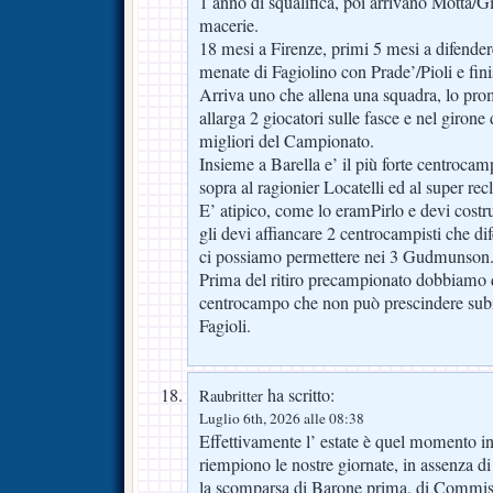
1 anno di squalifica, poi arrivano Motta/Giu
macerie.
18 mesi a Firenze, primi 5 mesi a difendere
menate di Fagiolino con Prade’/Pioli e fin
Arriva uno che allena una squadra, lo pro
allarga 2 giocatori sulle fasce e nel girone 
migliori del Campionato.
Insieme a Barella e’ il più forte centrocam
sopra al ragionier Locatelli ed al super r
E’ atipico, come lo eramPirlo e devi costr
gli devi affiancare 2 centrocampisti che d
ci possiamo permettere nei 3 Gudmunson
Prima del ritiro precampionato dobbiamo d
centrocampo che non può prescindere subi
Fagioli.
ha scritto:
Raubritter
Luglio 6th, 2026 alle 08:38
Effettivamente l’ estate è quel momento in 
riempiono le nostre giornate, in assenza di p
la scomparsa di Barone prima, di Commiss