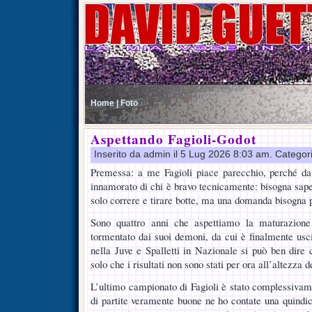
Home |
Foto
Aspettando Fagioli-Godot
Inserito da admin il 5 Lug 2026 8:03 am. Categor
Premessa: a me Fagioli piace parecchio, perché d
innamorato di chi è bravo tecnicamente: bisogna sape
solo correre e tirare botte, ma una domanda bisogna 
Sono quattro anni che aspettiamo la maturazione
tormentato dai suoi demoni, da cui è finalmente usci
nella Juve e Spalletti in Nazionale si può ben dire
solo che i risultati non sono stati per ora all’altezza 
L’ultimo campionato di Fagioli è stato complessivame
di partite veramente buone ne ho contate una quindic