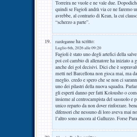
Torreira ne vuole e ne vale due. Dopodich
quindi se Fagioli andrà via ce ne faremo u
avrebbe, al contrario di Kean, la cui claus
“scherzo a parte”.
ha scritto:
razdeganne
Luglio 6th, 2026 alle 09:20
Fagioli è stato uno degli artefici della sal
poi col cambio di allenatore ha iniziato a
anche dei gol decisivi. Dici che è sopraval
metti nel Barcellona non gioca mai, ma da n
meglio. credo e spero che se non ci saranno
uno dei pilastri della nuova squadra. Parl
gli esperti danno per fatti Kolousho o com
insieme al centrocampista del sassuolo e 
unico reparto da non dover rinforzare. bene
difensori che nessuno di loro aveva mai 
l’altro sono ancora al Galluzzo. Forse Parat