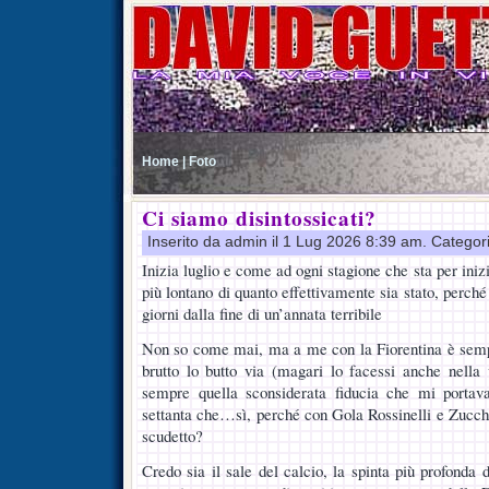
Home |
Foto
Ci siamo disintossicati?
Inserito da admin il 1 Lug 2026 8:39 am. Categor
Inizia luglio e come ad ogni stagione che sta per inizi
più lontano di quanto effettivamente sia stato, perch
giorni dalla fine di un’annata terribile
Non so come mai, ma a me con la Fiorentina è sempr
brutto lo butto via (magari lo facessi anche nella vi
sempre quella sconsiderata fiducia che mi portav
settanta che…sì, perché con Gola Rossinelli e Zucche
scudetto?
Credo sia il sale del calcio, la spinta più profonda 