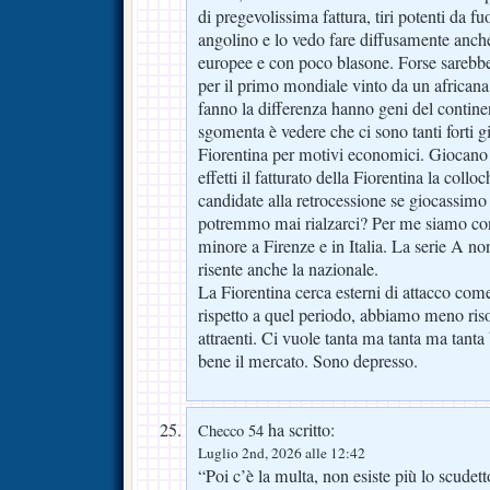
di pregevolissima fattura, tiri potenti da fuor
angolino e lo vedo fare diffusamente anc
europee e con poco blasone. Forse sarebb
per il primo mondiale vinto da un africana
fanno la differenza hanno geni del contine
sgomenta è vedere che ci sono tanti forti gi
Fiorentina per motivi economici. Giocano 
effetti il fatturato della Fiorentina la collo
candidate alla retrocessione se giocassimo
potremmo mai rialzarci? Per me siamo con
minore a Firenze e in Italia. La serie A no
risente anche la nazionale.
La Fiorentina cerca esterni di attacco come
rispetto a quel periodo, abbiamo meno ri
attraenti. Ci vuole tanta ma tanta ma tanta
bene il mercato. Sono depresso.
ha scritto:
Checco 54
Luglio 2nd, 2026 alle 12:42
“Poi c’è la multa, non esiste più lo scudet