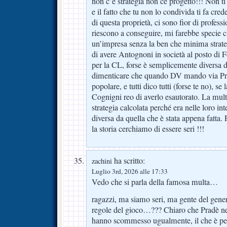
non c’è strategia non ce progetto!!! Non t
e il fatto che tu non lo condivida ti fa cr
di questa proprietà, ci sono fior di professio
riescono a conseguire, mi farebbe specie c
un’impresa senza la ben che minima strateg
di avere Antognoni in società al posto di Fer
per la CL, forse è semplicemente diversa d
dimenticare che quando DV mando via Pra
popolare, e tutti dico tutti (forse te no), se
Cognigni reo di averlo esautorato. La multa
strategia calcolata perché era nelle loro in
diversa da quella che è stata appena fatta.
la storia cerchiamo di essere seri !!!
ha scritto:
zachini
Luglio 3rd, 2026 alle 17:33
Vedo che si parla della famosa multa…
ragazzi, ma siamo seri, ma gente del gener
regole del gioco…??? Chiaro che Pradè n
hanno scommesso ugualmente, il che è pe