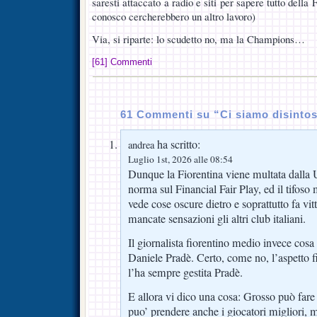
saresti attaccato a radio e siti per sapere tutto della 
conosco cercherebbero un altro lavoro)
Via, si riparte: lo scudetto no, ma la Champions…
[61] Commenti
61 Commenti su “Ci siamo disintos
ha scritto:
andrea
Luglio 1st, 2026 alle 08:54
Dunque la Fiorentina viene multata dalla 
norma sul Financial Fair Play, ed il tifoso
vede cose oscure dietro e soprattutto fa v
mancate sensazioni gli altri club italiani.
Il giornalista fiorentino medio invece cosa 
Daniele Pradè. Certo, come no, l’aspetto f
l’ha sempre gestita Pradè.
E allora vi dico una cosa: Grosso può fare 
puo’ prendere anche i giocatori migliori, 