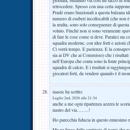
giornata, buttando via così un sacco di sol
retrocedere. Spesso con una certa suppone
Pradé erano funzionali a questa balzana id
numero di esuberi incollocabili (che non è
la multa, sono solo conseguenze di questa
voluto. Finché non si sono veramente spave
di fare le cose come si deve. Paratici sta 
squadra moderne, con idee forti e azioni c
Ci vorrà tempo. E pazienza. E la consape
sia ai DV che ai Commisso) che i risultati
nell’Europa che conta sono la fonte princip
squadra di calcio. E i risultati si raggiung
giocatori forti, da vendere quando è il mo
ha scritto:
daniele
Luglio 2nd, 2026 alle 21:34
anche a me ogni ripartenza azzera le scorie
nastro del via……..!
Ho parecchia fiducia in questo ennesimo n
Me ne frego delle centinaia di nomi che e