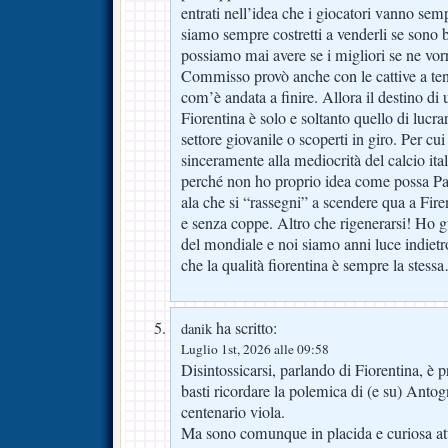
entrati nell’idea che i giocatori vanno sem
siamo sempre costretti a venderli se sono 
possiamo mai avere se i migliori se ne vo
Commisso provò anche con le cattive a te
com’è andata a finire. Allora il destino di
Fiorentina è solo e soltanto quello di lucrar
settore giovanile o scoperti in giro. Per cu
sinceramente alla mediocrità del calcio ita
perché non ho proprio idea come possa Par
ala che si “rassegni” a scendere qua a Firen
e senza coppe. Altro che rigenerarsi! Ho gu
del mondiale e noi siamo anni luce indiet
che la qualità fiorentina è sempre la stess
ha scritto:
danik
Luglio 1st, 2026 alle 09:58
Disintossicarsi, parlando di Fiorentina, è 
basti ricordare la polemica di (e su) Antogn
centenario viola.
Ma sono comunque in placida e curiosa att