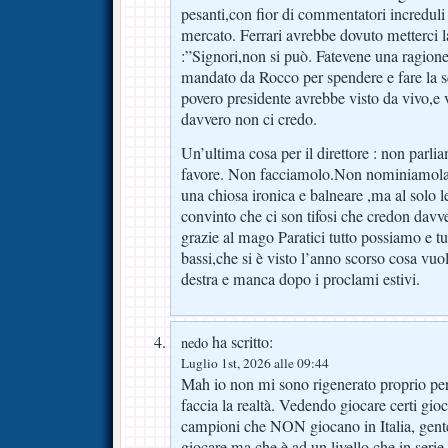
pesanti,con fior di commentatori increduli 
mercato. Ferrari avrebbe dovuto metterci la
:”Signori,non si può. Fatevene una ragion
mandato da Rocco per spendere e fare la sq
povero presidente avrebbe visto da vivo,e 
davvero non ci credo.
Un’ultima cosa per il direttore : non par
favore. Non facciamolo.Non nominiamola
una chiosa ironica e balneare ,ma al solo l
convinto che ci son tifosi che credon dav
grazie al mago Paratici tutto possiamo e 
bassi,che si è visto l’anno scorso cosa vuol
destra e manca dopo i proclami estivi.
ha scritto:
nedo
Luglio 1st, 2026 alle 09:44
Mah io non mi sono rigenerato proprio per
faccia la realtà. Vedendo giocare certi gioca
campioni che NON giocano in Italia, gent
giocare ma che è ad un livello che in seri