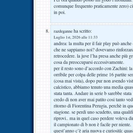
comunque frequento praticamente zero) ci
in poi.
ha scritto:
razdeganne
Luglio 1st, 2026 alle 11:33
andrea: la multa per il fair play può anche
che ne sappiamo noi? dovevamo rinforzarc
retrocedere. la juve l’ha presa anche più 
cosa da preoccuparsi eccessivamente.
per il resto sono d’accordo con Zachini: la
orribile per colpa delle prime 16 partite s
(cosa mai vista), dopo pur non avendo vist
calcistico, abbiamo tenuto una media quas
stata tanta. Andare in serie b sarebbe stata
credo di non aver mai patito cosi tanto ve
ritorno di Fiorentina Perugia, perchè in que
stagione. se perdi uno scudetto, una qualif
riprovi.. ma in quel caso perdere voleva dir
il campionato di b non è facile per niente.
quest’anno c’è aria nuova e curiosità: quas