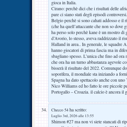
gioca in Italia.
Cirano: perchè dici che i risultati delle af
pare ci siano stati degli episodi controversi
Belgio perchè si sono cahati addosso e il r
(che ha quell’attaccante che non so dove g
ha perso solo perchè kane è un mostro di 
d’Avorio, lo stesso, aveva raddrizzato il ris
Halland in area.. In generale, le squadre A
hanno giocatori di prima fascia ma in dife
sbagliano spesso. L’unica che fino ad ora 
che ora ha un turno abbastanza agevole c
bisserà il risultato del 2022. Comunque d
soporifera, il mondiale sta iniziando a forn
Spagna ha dato spettacolo anche con uno 
Nico Williams ed ho fatto le ore piccole p
Portogallo – Croazia. il calcio è ancora il g
ha scritto:
Checco 54
Luglio 3rd, 2026 alle 13:55
Shimon #27 ma non vi siete stancati di rip