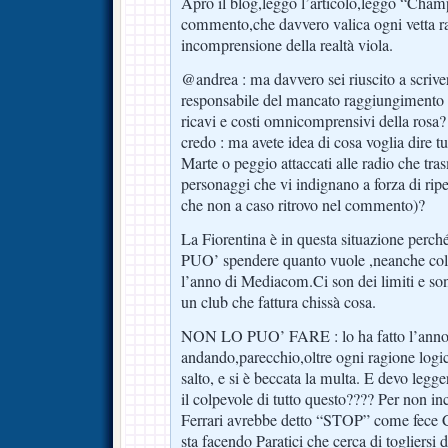
Apro il blog,leggo l’articolo,leggo “Cham
commento,che davvero valica ogni vetta ra
incomprensione della realtà viola.
@andrea : ma davvero sei riuscito a scriver
responsabile del mancato raggiungimento 
ricavi e costi omnicomprensivi della rosa? 
credo : ma avete idea di cosa voglia dire t
Marte o peggio attaccati alle radio che tras
personaggi che vi indignano a forza di rip
che non a caso ritrovo nel commento)?
La Fiorentina è in questa situazione perc
PUO’ spendere quanto vuole ,neanche col 
l’anno di Mediacom.Ci son dei limiti e so
un club che fattura chissà cosa.
NON LO PUO’ FARE : lo ha fatto l’anno
andando,parecchio,oltre ogni ragione logica
salto, e si è beccata la multa. E devo legger
il colpevole di tutto questo???? Per non in
Ferrari avrebbe detto “STOP” come fece 
sta facendo Paratici che cerca di togliersi d