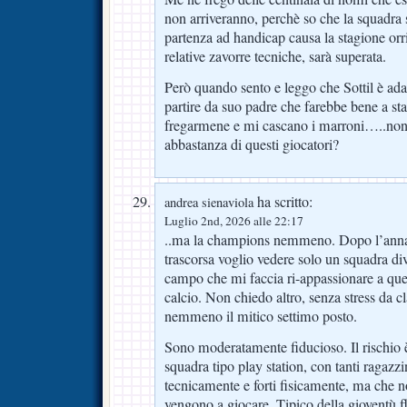
non arriveranno, perchè so che la squadra s
partenza ad handicap causa la stagione orr
relative zavorre tecniche, sarà superata.
Però quando sento e leggo che Sottil è ada
partire da suo padre che farebbe bene a sta
fregarmene e mi cascano i marroni…..non
abbastanza di questi giocatori?
ha scritto:
andrea sienaviola
Luglio 2nd, 2026 alle 22:17
..ma la champions nemmeno. Dopo l’annat
trascorsa voglio vedere solo un squadra di
campo che mi faccia ri-appassionare a que
calcio. Non chiedo altro, senza stress da cl
nemmeno il mitico settimo posto.
Sono moderatamente fiducioso. Il rischio è
squadra tipo play station, con tanti ragazzini
tecnicamente e forti fisicamente, ma che 
vengono a giocare. Tipico della gioventù f