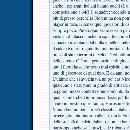
anche i top team italiani hanno pochi (2 o 
competizione a 64(!!!) squadre; vedendo t
più depresso perché la Fiorentina non potr
player in rosa. E senza quei giocatori di ca
sempre poco. Puoi organizzare cosa ti par
visto ali d’attacco anche in squadre come
capaci di inventarsi dal nulla e nello strett
il calcio è questo: grandissima prestanza fis
muscoli sia in termini di velocità ed ottima
nello stretto. C’è una generazione di gioc
tutti i fuoriclasse che sono mai esistiti e
uno di giocatore di quel tipo. E da anni 
L’ultimo che si avvicinava un po’ era Nic
qualcuno è stato pure in grado di criticar
neppure mezza contestazione convinti, da 
quali siamo, che Gudmunson fosse più for
avuto in prestito quest’anno, Harrison e 
Vanno benino per la metà classifica italia
invece gira tutto intorno alle ali, ma la Fi
delle società di calcio italiano, non ne hann
purtroppo anche se le trovi, te le rubano. 