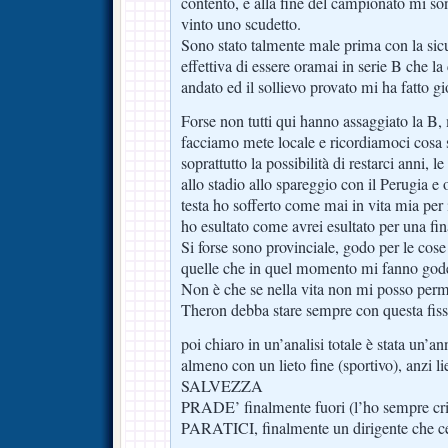
contento, e alla fine del campionato mi so
vinto uno scudetto.
Sono stato talmente male prima con la sicur
effettiva di essere oramai in serie B che la
andato ed il sollievo provato mi ha fatto gi
Forse non tutti qui hanno assaggiato la B
facciamo mete locale e ricordiamoci cosa s
soprattutto la possibilità di restarci anni, l
allo stadio allo spareggio con il Perugia e 
testa ho sofferto come mai in vita mia per 
ho esultato come avrei esultato per una 
Si forse sono provinciale, godo per le cos
quelle che in quel momento mi fanno god
Non è che se nella vita non mi posso perm
Theron debba stare sempre con questa fi
poi chiaro in un’analisi totale è stata un’
almeno con un lieto fine (sportivo), anzi li
SALVEZZA
PRADE’ finalmente fuori (l’ho sempre cri
PARATICI, finalmente un dirigente che ce