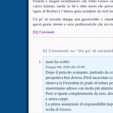
Franchi e magari ricordiamoci che Fabio Grosso s
calcio italiano, anche se lui è tutto meno che perso
rigore di Berlino è l’ultima gioia mondiale da vent’an
Un po’ di serenità dunque non guasterebbe e chiudo
questi giorni, dovuto a varie problematiche che sto ri
[51] Commenti
51 Commenti su “Un po’ di serenità 
ha scritto:
danik
Giugno 9th, 2026 alle 20:00
Dopo il pericolo scampato, partendo da con
prospettiva ben diversa (Pioli incavolato 
riteneva la Fiorentina in grado di lottare pe
muoveranno adesso con molta più attenzio
Però si riparte completamente da zero, d
e senza coppe.
La prima assunzione di responsabilità impor
scelta di Grosso.