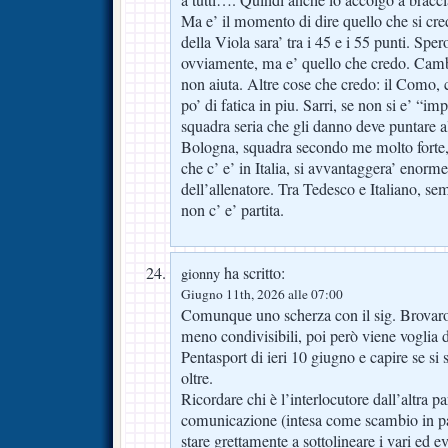
Ma e’ il momento di dire quello che si cred
della Viola sara’ tra i 45 e i 55 punti. Sper
ovviamente, ma e’ quello che credo. Camb
non aiuta. Altre cose che credo: il Como,
po’ di fatica in piu. Sarri, se non si e’ “imp
squadra seria che gli danno deve puntare al
Bologna, squadra secondo me molto forte
che c’ e’ in Italia, si avvantaggera’ enor
dell’allenatore. Tra Tedesco e Italiano, se
non c’ e’ partita.
ha scritto:
gionny
Giugno 11th, 2026 alle 07:00
Comunque uno scherza con il sig. Brovaro
meno condivisibili, poi però viene voglia di
Pentasport di ieri 10 giugno e capire se si
oltre.
Ricordare chi è l’interlocutore dall’altra p
comunicazione (intesa come scambio in p
stare grettamente a sottolineare i vari ed e