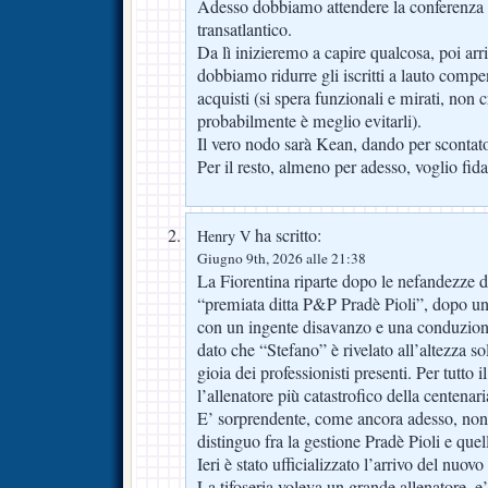
Adesso dobbiamo attendere la conferenza 
transatlantico.
Da lì inizieremo a capire qualcosa, poi arr
dobbiamo ridurre gli iscritti a lauto compe
acquisti (si spera funzionali e mirati, non 
probabilmente è meglio evitarli).
Il vero nodo sarà Kean, dando per scontato
Per il resto, almeno per adesso, voglio fida
ha scritto:
Henry V
Giugno 9th, 2026 alle 21:38
La Fiorentina riparte dopo le nefandezze d
“premiata ditta P&P Pradè Pioli”, dopo un
con un ingente disavanzo e una conduzion
dato che “Stefano” è rivelato all’altezza so
gioia dei professionisti presenti. Per tutto il
l’allenatore più catastrofico della centenari
E’ sorprendente, come ancora adesso, non
distinguo fra la gestione Pradè Pioli e quel
Ieri è stato ufficializzato l’arrivo del nuovo
La tifoseria voleva un grande allenatore, 