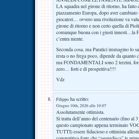
LA squadra nel girone di ritorno, ha fatto 
piazzamento Europa, dopo aver cambiato a
giocatori… ovvero una rivoluzione va valut
girone di ritorno e non certo quella di Piol
comunque buona con i giusti innesti…la F
c’entra niente.
Seconda cosa, ma Paratici immagino lo s
resta o no frega poco, dipende da quanto ci
ma FONDAMENTALI sono 2 terzini, forti
zero… forti e di prospettiva!!!!
Vdz
ha scritto:
Filippo
Giugno 10th, 2026 alle 10:07
Assolutamente ottimista.
Si tratta dell’anno del centenario (fino al 
questo campionato appena terminato
TUTTI) essere fiducioso e ottimista alles
competitiva forte che “aggredisca” le prim