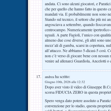
andata. Ci sono alcuni giocatori, e Paratic
che per quello che hanno fatto in questo 
mandati via. E probabilmente non sono 
Stando sul tecnico, il settore che più mi 
angosciava a settembre, quando fioccavano 
centrocampo. Numericamente ipertrofico e f
uguali. A parte Fagioli, l’unico con qualità 
almeno due cose diverse, gli altri sono uno 
mezz’ali di gamba, scarsi in copertura, null
all’attacco. Ne abbiamo 5-dicasi-5 così. Co
non c’è verso di giocare bene con nessun
venire ad allenarci Guardiola, Ancelotti o c
ha scritto:
andrea
Giugno 10th, 2026 alle 12:32
Dopo aver visto il video di Giuseppe B.C
scorsa FIDUCIA ZERO in questa propriet
Spero venga dato potere assoluto a Paratici
convenzione per lo stadio, questa propriet