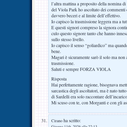
l’altra mattina a proposito della nomina d
del Viola Park ho ascoltato dei commenti d
davvero beceri e al limite dell’effettivo.
Io capisco la trasmissione leggera ma a tut
E questi signori compreso la signora conti
culo questo signore tanto che hanno innes
sullo stesso livello.
Io capisco il senso “goliardico” ma quando 
bene.
Magari è sicuramente sarò il solo ma non a
trasmissione.
Saluti e sempre FORZA VIOLA
Risposta
Hai perfettamente ragione, bisognava mett
sarcastica degli ascoltatori, ma è nato tutt
di Sardelli era solo raccontare dell’incaric
Mi scuso con te, con Morganti e con gli as
ha scritto:
Cirano
Giugno 11th, 2026 alle 22:13