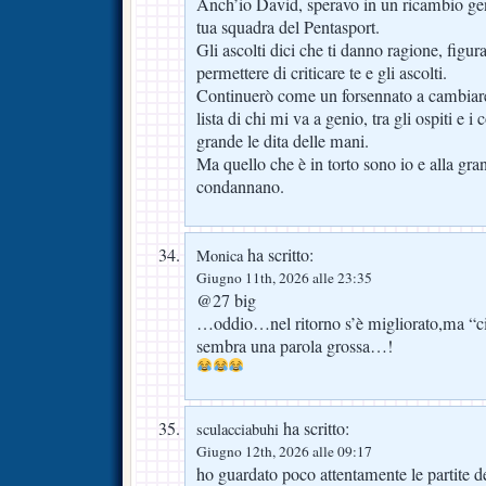
Anch’io David, speravo in un ricambio ge
tua squadra del Pentasport.
Gli ascolti dici che ti danno ragione, figur
permettere di criticare te e gli ascolti.
Continuerò come un forsennato a cambiare s
lista di chi mi va a genio, tra gli ospiti e i
grande le dita delle mani.
Ma quello che è in torto sono io e alla gran
condannano.
ha scritto:
Monica
Giugno 11th, 2026 alle 23:35
@27 big
…oddio…nel ritorno s’è migliorato,ma “ci
sembra una parola grossa…!
ha scritto:
sculacciabuhi
Giugno 12th, 2026 alle 09:17
ho guardato poco attentamente le partite de