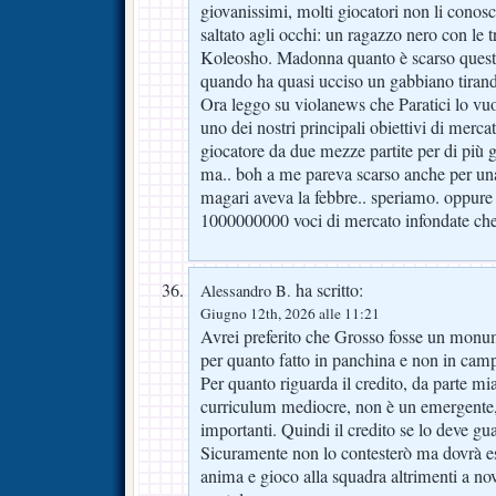
giovanissimi, molti giocatori non li cono
saltato agli occhi: un ragazzo nero con le 
Koleosho. Madonna quanto è scarso questo
quando ha quasi ucciso un gabbiano tirando
Ora leggo su violanews che Paratici lo vuol
uno dei nostri principali obiettivi di merc
giocatore da due mezze partite per di più 
ma.. boh a me pareva scarso anche per una
magari aveva la febbre.. speriamo. oppure
1000000000 voci di mercato infondate che 
ha scritto:
Alessandro B.
Giugno 12th, 2026 alle 11:21
Avrei preferito che Grosso fosse un monum
per quanto fatto in panchina e non in cam
Per quanto riguarda il credito, da parte mi
curriculum mediocre, non è un emergente, ha
importanti. Quindi il credito se lo deve g
Sicuramente non lo contesterò ma dovrà ess
anima e gioco alla squadra altrimenti a no