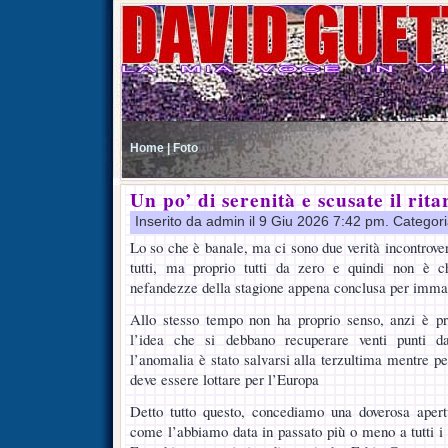
Home |
Foto
Un po’ di serenità e scusate il rit
Inserito da admin il 9 Giu 2026 7:42 pm. Categor
Lo so che è banale, ma ci sono due verità incontrovert
tutti, ma proprio tutti da zero e quindi non è 
nefandezze della stagione appena conclusa per immag
Allo stesso tempo non ha proprio senso, anzi è pro
l’idea che si debbano recuperare venti punti d
l’anomalia è stato salvarsi alla terzultima mentre pe
deve essere lottare per l’Europa
Detto tutto questo, concediamo una doverosa apert
come l’abbiamo data in passato più o meno a tutti i t