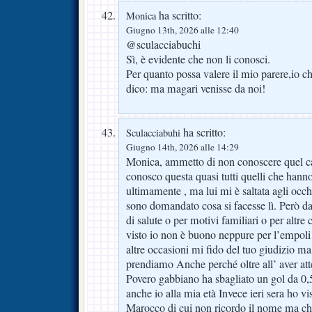
ha scritto:
Monica
Giugno 13th, 2026 alle 12:40
@sculacciabuchi
Sì, è evidente che non li conosci.
Per quanto possa valere il mio parere,io che
dico: ma magari venisse da noi!
ha scritto:
Sculacciabuhi
Giugno 14th, 2026 alle 14:29
Monica, ammetto di non conoscere quel c
conosco questa quasi tutti quelli che hann
ultimamente , ma lui mi è saltata agli occh
sono domandato cosa si facesse lì. Però da
di salute o per motivi familiari o per altre
visto io non è buono neppure per l’empoli p
altre occasioni mi fido del tuo giudizio ma
prendiamo Anche perché oltre all’ aver atte
Povero gabbiano ha sbagliato un gol da 0,5
anche io alla mia età Invece ieri sera ho v
Marocco di cui non ricordo il nome ma che