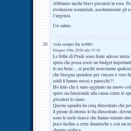
Abbiamo anche bravi giocatori in rosa. Pe
rivoluzioni sostanziali, assolutamente gli es
l’urgenza.
Un saluto.
ha scritto:
viola sempre
Giugno 10th, 2026 alle 15:16
Le follie di Prade sono finite adesso inizi
spera che possa avere un budget important
lo usi bene….si perchè nonostante qualcuno
che bisogna spendere per vincere è vero fi
soldi li hanno messi e parecchi!!!
Ho letto che è stato aggiunto un nuovo coll
spero sia funzionale alla causa come lo sp
giocatori lo siano.
Questa squadra ha cmq dimostrato che pot
il girone di ritorno lo ha dimostrato, dovr
sono le mele marce che hanno minato uno
poco incline a certe dinamiche e con un mi
sbornia arabica.