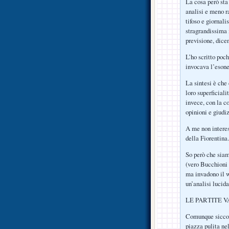
La cosa però sta 
analisi e meno ra
tifoso e giornali
stragrandissima 
previsione, dice
L’ho scritto poch
invocava l’eson
La sintesi è che 
loro superficiali
invece, con la c
opinioni e giudiz
A me non interes
della Fiorentina.
So però che siamo
(vero Bucchioni 
ma invadono il w
un’analisi lucida
LE PARTITE V
Comunque siccome
piazza pulita ne