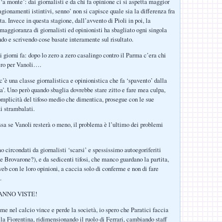
‘a monte’: dai giornalisti e da chi fa opinione ci si aspetta maggior
gionamenti istintivi, senno’ non si capisce quale sia la differenza fra
sta. Invece in questa stagione, dall’avvento di Pioli in poi, la
maggioranza di giornalisti ed opinionisti ha sbagliato ogni singola
ndo e scrivendo cose basate interamente sul risultato.
i giorni fa: dopo lo zero a zero casalingo contro il Parma c’era chi
ero per Vanoli….
c’è una classe giornalistica e opinionistica che fa ‘spavento’ dalla
ta’. Uno però quando sbaglia dovrebbe stare zitto e fare mea culpa,
omplicità del tifoso medio che dimentica, prosegue con le sue
i strambalati.
sa se Vanoli resterà o meno, il problema è l’ultimo dei problemi
 circondati da giornalisti ‘scarsi’ e spessissimo autoegoriferiti
e Brovarone?), e da sedicenti tifosi, che manco guardano la partita,
eb con le loro opinioni, a caccia solo di conferme e non di fare
.
ANNO VISTE!
 nel calcio vince e perde la società, io spero che Paratici faccia
lla Fiorentina, ridimensionando il ruolo di Ferrari, cambiando staff