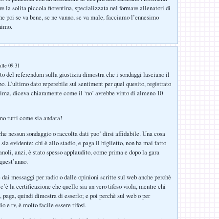
 la solita piccola fiorentina, specializzata nel formare allenatori di
he poi se va bene, se ne vanno, se va male, facciamo l’ennesimo
nimo.
:
lle 09:31
ato del referendum sulla giustizia dimostra che i sondaggi lasciano il
o. L’ultimo dato reperebile sul sentiment per quel quesito, registrato
ima, diceva chiaramente come il ‘no’ avrebbe vinto di almeno 10
mo tutti come sia andata!
che nessun sondaggio o raccolta dati puo’ dirsi affidabile. Una cosa
sia evidente: chi è allo stadio, e paga il biglietto, non ha mai fatto
anoli, anzi, è stato spesso applaudito, come prima e dopo la gara
 quest’anno.
e dai messaggi per radio o dalle opinioni scritte sul web anche perchè
c’è la certificazione che quello sia un vero tifoso viola, mentre chi
, paga, quindi dimostra di esserlo; e poi perchè sul web o per
o e tv, è molto facile essere tifosi.