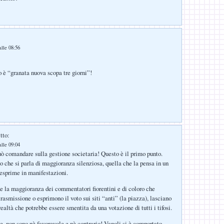
lle 08:56
o è “granata nuova scopa tre giorni”!
tto:
lle 09:04
ò comandare sulla gestione societaria! Questo è il primo punto.
o che si parla di maggioranza silenziosa, quella che la pensa in un
esprime in manifestazioni.
e la maggioranza dei commentatori fiorentini e di coloro che
rasmissione o esprimono il voto sui siti “anti” (la piazza), lasciano
ealtà che potrebbe essere smentita da una votazione di tutti i tifosi.
e, non sono nè favorevole e nè contrario! Vanoli si è comportato