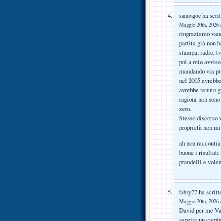
ha scrit
samoajoe
Maggio 20th, 2026 a
ringraziamo vano
partita già non h
stampa, radio, tv 
poi a mio avviso 
mandando via più
nel 2005 avrebbe
avrebbe tenuto gu
ragioni non sono 
zero.
Stesso discorso 
proprietà non m
ah non raccontia
buone i risultati
prandelli e vole
ha scritt
fabry77
Maggio 20th, 2026 a
David per me Van
aspetto un cambi