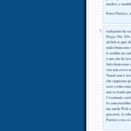
medico, e modifi
Forza Paratici, 
ha scr
razdeganne
Maggio 20th, 2026 a
ah beh se quei di
radio bruno non 
ti sembra un ca
è uno che ha lav
fatto benissimo 
vita non avevo m
Vanoli non è sic
che sappiamo già
rossi o roba simi
non va tenuto pe
l’eventuale sosti
lo contesterebbe
ma anche Pioli e
giocatori, la tab
Paratici cosa si 