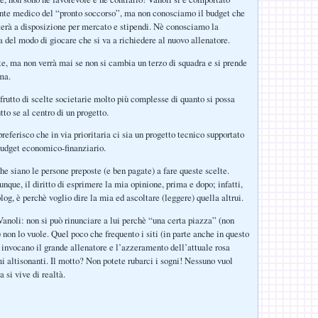
nte medico del “pronto soccorso”, ma non conosciamo il budget che
terà a disposizione per mercato e stipendi. Nè conosciamo la
a del modo di giocare che si va a richiedere al nuovo allenatore.
, ma non verrà mai se non si cambia un terzo di squadra e si prende
ma.
 frutto di scelte societarie molto più complesse di quanto si possa
tto se al centro di un progetto.
eferisco che in via prioritaria ci sia un progetto tecnico supportato
budget economico-finanziario.
he siano le persone preposte (e ben pagate) a fare queste scelte.
nque, il diritto di esprimere la mia opinione, prima e dopo; infatti,
log, è perchè voglio dire la mia ed ascoltare (leggere) quella altrui.
anoli: non si può rinunciare a lui perchè “una certa piazza” (non
a) non lo vuole. Quel poco che frequento i siti (in parte anche in questo
i invocano il grande allenatore e l’azzeramento dell’attuale rosa
mi altisonanti. Il motto? Non potete rubarci i sogni! Nessuno vuol
a si vive di realtà.