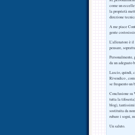
come un eccelle
la proprietà met
direzione tecnic
A me piace Conte
gente costosissi
L’allenatore è il
pensare, soprattu
Personalmente, pr
da un adeguato 
Lascio, quindi, c
Rivendico , comu
se frequento un b
Conclusione su V
tutta la tifoseri
blog), tantissim
sostituita da no
rubare i sogni, m
Un saluto.