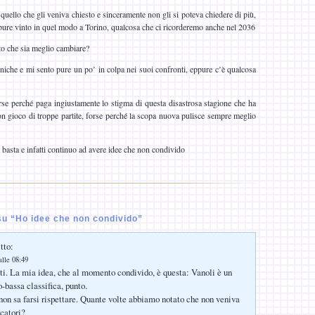
o quello che gli veniva chiesto e sinceramente non gli si poteva chiedere di più,
a pure vinto in quel modo a Torino, qualcosa che ci ricorderemo anche nel 2036
nto che sia meglio cambiare?
niche e mi sento pure un po’ in colpa nei suoi confronti, eppure c’è qualcosa
se perché paga ingiustamente lo stigma di questa disastrosa stagione che ha
 non gioco di troppe partite, forse perché la scopa nuova pulisce sempre meglio
 basta e infatti continuo ad avere idee che non condivido
u “Ho idee che non condivido”
tto:
lle 08:49
ti. La mia idea, che al momento condivido, è questa: Vanoli è un
-bassa classifica, punto.
non sa farsi rispettare. Quante volte abbiamo notato che non veniva
ocatori?