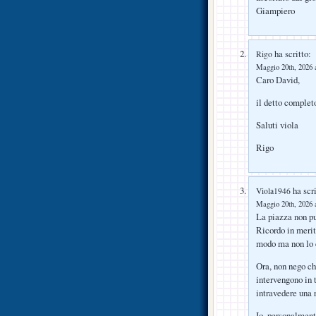
Giampiero
ha scritto:
Rigo
Maggio 20th, 2026 a
Caro David,
il detto complet
Saluti viola
Rigo
ha scri
Viola1946
Maggio 20th, 2026 a
La piazza non pu
Ricordo in merit
modo ma non lo 
Ora, non nego ch
intervengono in t
intravedere una r
Io, personalment