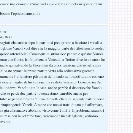
cando una comunicazione viola che è stata ridicola in questi 7 anni.
abbasso l’opinionismo viola!
itto:
lle 09:41
sagiati che subito dopo la partita si precipitano a lasciare i vocali a
vogliono Vanoli vuol dire che la maggior parte dei tifosi non lo vuole?
mpione attendibile? Comunque la situazione per me è questa: Vanoli
orato con Conte, ha fatto bene a Venezia, a Torino dove lo amano e ha
anche qui salvando la Fiorentina da una situazione che io nella mia
ai visto prima: la prima partita vinta alla sedicesima giornata.
uramente l’allenatore più bravo del mondo, se lo sostituiamo con uno
 essere meglio di lui va bene ma se deve venire un Grosso o un De
le, io terrei Vanoli tutta la vita. anche perchè il discorso che Vanoli
rchè se perde due partite lo contestano, varrebbe anche per
tuto: io per esempio sarei uno di quelli che alla seconda partita persa
 rimpiangendo Vanoli. A meno che non si tratti di uno già affermato,
ra già affermato e abbiamo visto come è finita. Il problema saranno i
ula rasa non la potremo fare, rientrano in un battaglione, vediamo
inventa.