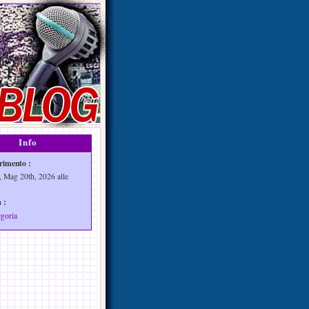
Info
rimento :
, Mag 20th, 2026 alle
 :
egoria