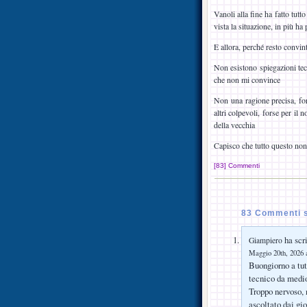
Vanoli alla fine ha fatto tutt
vista la situazione, in più h
E allora, perché resto convi
Non esistono spiegazioni tec
che non mi convince
Non una ragione precisa, for
altri colpevoli, forse per il
della vecchia
Capisco che tutto questo non
[83] Commenti
83 Commenti s
ha scri
Giampiero
Maggio 20th, 2026 a
Buongiorno a tut
tecnico da medio
Troppo nervoso, 
ascoltato dai gi