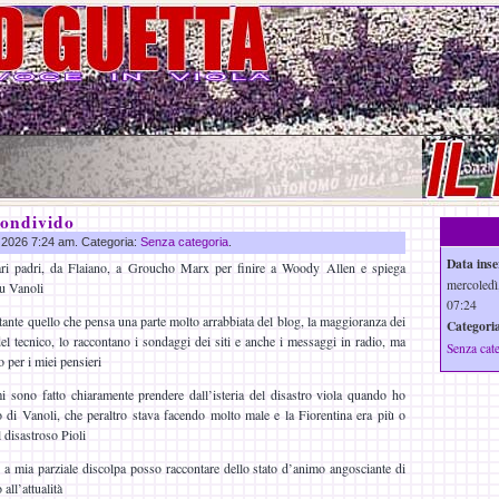
condivido
g 2026 7:24 am. Categoria:
Senza categoria
.
Data inse
 vari padri, da Flaiano, a Groucho Marx per finire a Woody Allen e spiega
mercoledì
su Vanoli
07:24
ante quello che pensa una parte molto arrabbiata del blog, la maggioranza dei
Categoria
del tecnico, lo raccontano i sondaggi dei siti e anche i messaggi in radio, ma
Senza cat
o per i miei pensieri
i sono fatto chiaramente prendere dall’isteria del disastro viola quando ho
 di Vanoli, che peraltro stava facendo molto male e la Fiorentina era più o
 disastroso Pioli
a mia parziale discolpa posso raccontare dello stato d’animo angosciante di
all’attualità