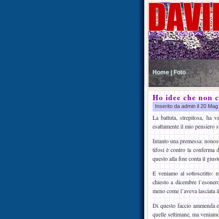
Home |
Foto
Ho idee che non 
Inserito da admin il 20 Ma
La battuta, strepitosa, ha
esattamente il mio pensiero 
Intanto una premessa: nonost
tifosi è contro la conferma 
questo alla fine conta il giust
E veniamo al sottoscritto: m
chiesto a dicembre l’esonero
meno come l’aveva lasciata il
Di questo faccio ammenda e 
quelle settimane, ma veniamo 