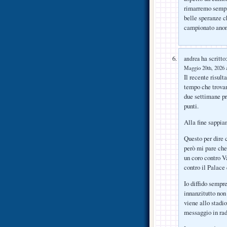
rimarremo sempre
belle speranze c
campionato ano
ha scritto
andrea
Maggio 20th, 2026 a
Il recente risult
tempo che trovan
due settimane pr
punti.
Alla fine sappia
Questo per dire 
però mi pare che 
un coro contro V
contro il Palace
Io diffido sempr
innanzitutto non 
viene allo stadio
messaggio in radi