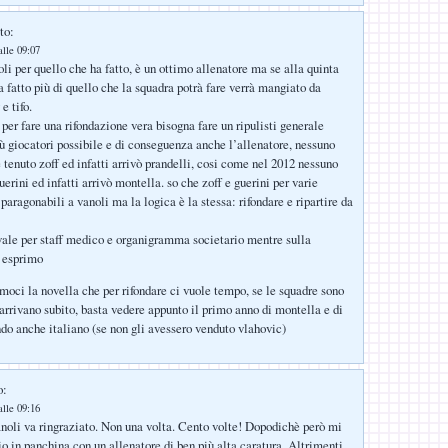
to:
lle 09:07
li per quello che ha fatto, è un ottimo allenatore ma se alla quinta
a fatto più di quello che la squadra potrà fare verrà mangiato da
e tifo.
per fare una rifondazione vera bisogna fare un ripulisti generale
 giocatori possibile e di conseguenza anche l’allenatore, nessuno
 tenuto zoff ed infatti arrivò prandelli, cosi come nel 2012 nessuno
erini ed infatti arrivò montella. so che zoff e guerini per varie
paragonabili a vanoli ma la logica è la stessa: rifondare e ripartire da
vale per staff medico e organigramma societario mentre sulla
i esprimo
moci la novella che per rifondare ci vuole tempo, se le squadre sono
 arrivano subito, basta vedere appunto il primo anno di montella e di
ndo anche italiano (se non gli avessero venduto vlahovic)
o:
lle 09:16
oli va ringraziato. Non una volta. Cento volte! Dopodichè però mi
o in panchina con un allenatore di ben più alta caratura. Altrimenti