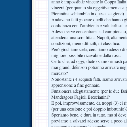
anno è impossibile vincere la Coppa Itali
vincerà (per quanto sia oggettivamente sup
Fiorentina schierabile in questa stagione).
Andavano fatti giocare quelli che hanno gi
confidenza con l’ambiente e valutarli sul
Adesso serve concentrarsi sul campionat
attenderci una sconfitta a Napoli, altament
condizioni, meno difficili, di classifica.
Però giochiamocela, cerchiamo adesso di 
migliore possibile ricavabile dalla rosa.
Certo che, ad oggi, dietro siamo rimasti pa
mai grandi difensori potranno arrivare negl
mercato?
Nonostante i 4 acquisti fatti, siamo arriv
apprensione a fine gennaio.
Funzionerà adeguatamente (per le due fas
Mandragora Fagioli Brescianini?
E poi, improvvisamente, da troppi (3) ci r
(per una cessione e poi doppio infortunio)
Speriamo bene, è dura in tutto, ma si dev
proviamo a salvarci adesso serve a poco ai
necessario sostenere la squadra.