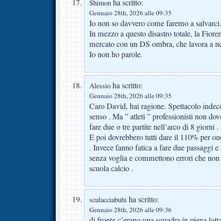
ha scritto:
Shimon
Gennaio 28th, 2026 alle 09:35
Io non so davvero come faremo a salvarci
In mezzo a questo disastro totale, la Fioren
mercato con un DS ombra, che lavora a ne
Io non ho parole.
ha scritto:
Alessio
Gennaio 28th, 2026 alle 09:35
Caro David, hai ragione. Spettacolo indec
senso . Ma ” atleti ” professionisti non do
fare due o tre partite nell’arco di 8 giorni .
E poi dovrebbero tutti dare il 110% per o
. Invece fanno fatica a fare due passaggi e
senza voglia e commettono errori che non 
scuola calcio .
ha scritto:
sculacciabuhi
Gennaio 28th, 2026 alle 09:36
di fronte c’erano una squadra in piena lott