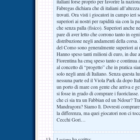
italiani forse proprio per favorire la nazio
Fabregas dichiara che di italiani all’alte
trovati. Ora visti i giocatori in campo ieri
superiori ai nostri per rapidità sia con la p
che senza palla (fisico). Superiori anche n
pare di aver letto che corrono tanto in ogn
distribuzione negli andamenti della corsa. I
del Como sono generalmente superiori ai n
Hanno speso tanti milioni di euro, in due a
Fiorentina ha cmq speso tanto e continua a
al concetto di “progetto” che in pratica sia
solo negli anni di Italiano. Senza questa l
nessuna parte ed il Viola Park da dopo Ita
un porto di mare con gente che arriva e g
si fosse in grado di comprare i fuoriclasse
che ci sia tra un Fabbian ed un Ndour? Tr
Mandragora? Siamo lì. Dovresti comprare 
la differenza, ma quei giocatori non ci toc
Cecchi Gori…
ha scritto:
Luciano