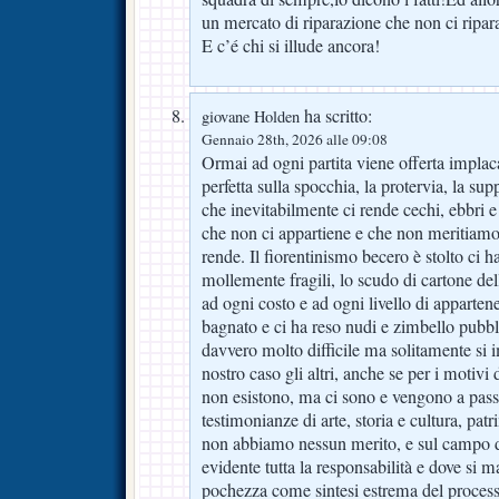
un mercato di riparazione che non ci ripar
E c’é chi si illude ancora!
ha scritto:
giovane Holden
Gennaio 28th, 2026 alle 09:08
Ormai ad ogni partita viene offerta implac
perfetta sulla spocchia, la protervia, la su
che inevitabilmente ci rende cechi, ebbri e
che non ci appartiene e che non meritiamo
rende. Il fiorentinismo becero è stolto ci h
mollemente fragili, lo scudo di cartone del
ad ogni costo e ad ogni livello di apparten
bagnato e ci ha reso nudi e zimbello pubb
davvero molto difficile ma solitamente si 
nostro caso gli altri, anche se per i motivi d
non esistono, ma ci sono e vengono a passe
testimonianze di arte, storia e cultura, patr
non abbiamo nessun merito, e sul campo d
evidente tutta la responsabilità e dove si m
pochezza come sintesi estrema del processo