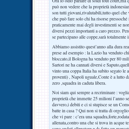
Ora io odio parlare di soldi tout court,ma 
può non vedere che la proprietà indonesian
son tutti giovani,rivalutabili,tutto quel ch
che può fare solo chi ha risorse pressoché i
praticamente mai degli investimenti se 
diversi pezzi importanti a caro prezzo. Perch
se partecipano alle coppe,sarà totalmente 
Abbiamo assistito quest’anno alla dura rea
prese ad esempio : la Lazio ha venduto ch
bloccato,il Bologna ha venduto per 80 mil
Sartori ne ha cannati diversi e Saputo,quel
vinto una coppa Italia ha subito segato le 
proventi) , Napoli uguale,Conte è a lutto 
zero ,squadra in caduta libera.
Noi siam qui sempre a recriminare : vogl
proprietà che immette 25 milioni l’anno se
davvero,i debiti e ci si stupisce se un Com
batte in casa ? Qui non si tratta di orgogl
che vi pare : c’era una squadra,forte,rodata
allenata,contro una che si trova in acque 
sono andati allenatore e ds,fatto un mercat