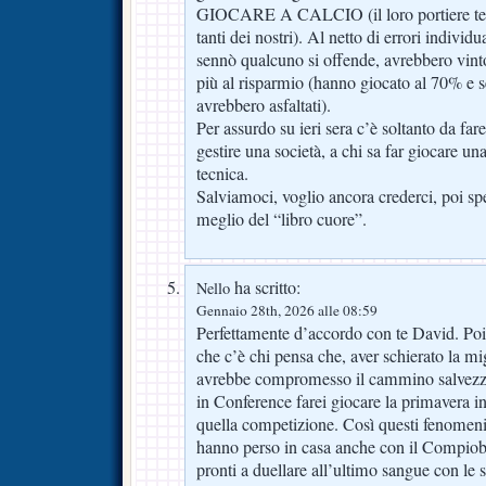
GIOCARE A CALCIO (il loro portiere tec
tanti dei nostri). Al netto di errori individ
sennò qualcuno si offende, avrebbero vin
più al risparmio (hanno giocato al 70% e se
avrebbero asfaltati).
Per assurdo su ieri sera c’è soltanto da far
gestire una società, a chi sa far giocare u
tecnica.
Salviamoci, voglio ancora crederci, poi sp
meglio del “libro cuore”.
ha scritto:
Nello
Gennaio 28th, 2026 alle 08:59
Perfettamente d’accordo con te David. Poi 
che c’è chi pensa che, aver schierato la mi
avrebbe compromesso il cammino salvez
in Conference farei giocare la primavera 
quella competizione. Così questi fenomeni 
hanno perso in casa anche con il Compiobb
pronti a duellare all’ultimo sangue con le