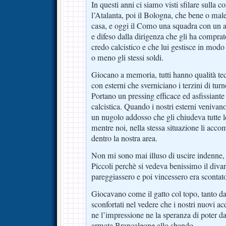
In questi anni ci siamo visti sfilare sulla c
l’Atalanta, poi il Bologna, che bene o male
casa, e oggi il Como una squadra con un al
e difeso dalla dirigenza che gli ha comprato
credo calcistico e che lui gestisce in mod
o meno gli stessi soldi.
Giocano a memoria, tutti hanno qualità tecn
con esterni che sverniciano i terzini di turn
Portano un pressing efficace ed asfissiante 
calcistica. Quando i nostri esterni venivan
un nugolo addosso che gli chiudeva tutte le
mentre noi, nella stessa situazione li ac
dentro la nostra area.
Non mi sono mai illuso di uscire indenne
Piccoli perchè si vedeva benissimo il divari
pareggiassero e poi vincessero era scontat
Giocavano come il gatto col topo, tanto da 
sconfortati nel vedere che i nostri nuovi a
ne l’impressione ne la speranza di poter da
armata Brancaleone allo sbando.