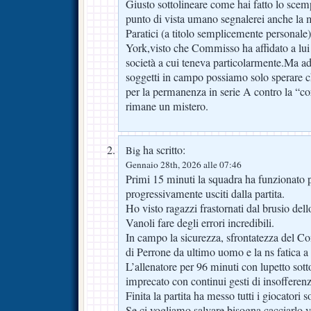
Giusto sottolineare come hai fatto lo scemp
punto di vista umano segnalerei anche la 
Paratici (a titolo semplicemente personale
York,visto che Commisso ha affidato a lui 
società a cui teneva particolarmente.Ma ad
soggetti in campo possiamo solo sperare ch
per la permanenza in serie A contro la “
rimane un mistero.
ha scritto:
Big
Gennaio 28th, 2026 alle 07:46
Primi 15 minuti la squadra ha funzionato p
progressivamente usciti dalla partita.
Ho visto ragazzi frastornati dal brusio dell
Vanoli fare degli errori incredibili.
In campo la sicurezza, sfrontatezza del Co
di Perrone da ultimo uomo e la ns fatica a
L’allenatore per 96 minuti con lupetto sotto
imprecato con continui gesti di insofferenz
Finita la partita ha messo tutti i giocatori s
Se ci vogliamo salvare bisogna cacciarlo 