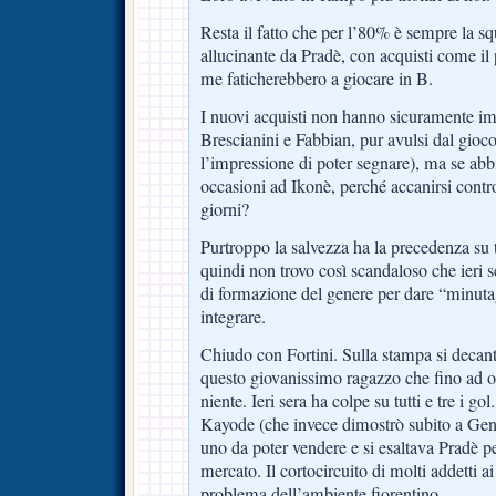
Resta il fatto che per l’80% è sempre la sq
allucinante da Pradè, con acquisti come il
me faticherebbero a giocare in B.
I nuovi acquisti non hanno sicuramente im
Brescianini e Fabbian, pur avulsi dal gio
l’impressione di poter segnare), ma se ab
occasioni ad Ikonè, perché accanirsi contro
giorni?
Purtroppo la salvezza ha la precedenza su
quindi non trovo così scandaloso che ieri se
di formazione del genere per dare “minuta
integrare.
Chiudo con Fortini. Sulla stampa si decant
questo giovanissimo ragazzo che fino ad 
niente. Ieri sera ha colpe su tutti e tre i go
Kayode (che invece dimostrò subito a Genov
uno da poter vendere e si esaltava Pradè pe
mercato. Il cortocircuito di molti addetti a
problema dell’ambiente fiorentino.