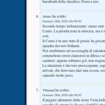
bassifondi della classifica. Poera a noi.
ha scritto:
Arturo
Gennaio 28th, 2026 alle 09:02
Secondo tempo imbarazzante: siamo stati l
Como. La priorità resta la salvezza, ma è
così.
Il Como è in uno stato di grazia: ha giocato
squadra davvero brillante.
Noi sembriamo un’accozzaglia di calciator
commettono errori clamorosi in difesa e s
carattere: appena subiamo gol, non reagi
La situazione è davvero preoccupante, sopr
arrivati, che dovevano dare una scossa, son
capendo molto poco.
ha scritto:
Vibennal
Gennaio 28th, 2026 alle 09:05
Il peggior allenatore della storia Viola,lod
squadra di sempre,lo dicono i fatti!Ed allo