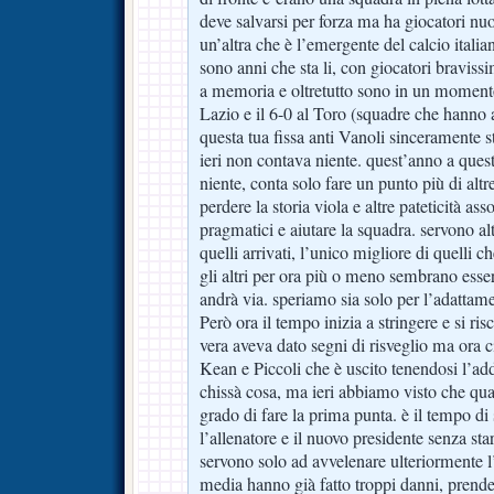
deve salvarsi per forza ma ha giocatori nu
un’altra che è l’emergente del calcio itali
sono anni che sta li, con giocatori bravis
a memoria e oltretutto sono in un momento
Lazio e il 6-0 al Toro (squadre che hanno a
questa tua fissa anti Vanoli sinceramente s
ieri non contava niente. quest’anno a ques
niente, conta solo fare un punto più di altre
perdere la storia viola e altre pateticità ass
pragmatici e aiutare la squadra. servono alt
quelli arrivati, l’unico migliore di quelli 
gli altri per ora più o meno sembrano essere
andrà via. speriamo sia solo per l’adattam
Però ora il tempo inizia a stringere e si ris
vera aveva dato segni di risveglio ma ora ci
Kean e Piccoli che è uscito tenendosi l’ad
chissà cosa, ma ieri abbiamo visto che qu
grado di fare la prima punta. è il tempo di
l’allenatore e il nuovo presidente senza star
servono solo ad avvelenare ulteriormente l’
media hanno già fatto troppi danni, prende