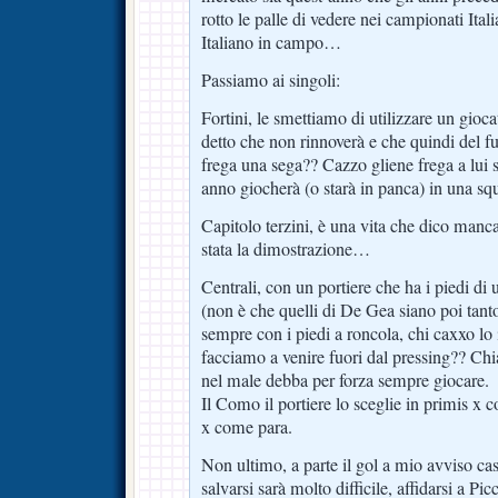
rotto le palle di vedere nei campionati Ita
Italiano in campo…
Passiamo ai singoli:
Fortini, le smettiamo di utilizzare un gio
detto che non rinnoverà e che quindi del fu
frega una sega?? Cazzo gliene frega a lui s
anno giocherà (o starà in panca) in una sq
Capitolo terzini, è una vita che dico manca
stata la dimostrazione…
Centrali, con un portiere che ha i piedi di
(non è che quelli di De Gea siano poi tanto
sempre con i piedi a roncola, chi caxxo l
facciamo a venire fuori dal pressing?? Ch
nel male debba per forza sempre giocare.
Il Como il portiere lo sceglie in primis x 
x come para.
Non ultimo, a parte il gol a mio avviso ca
salvarsi sarà molto difficile, affidarsi a Pic