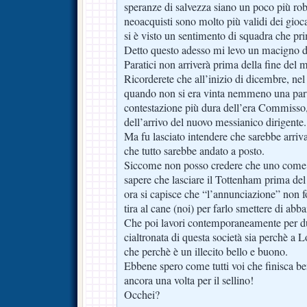
speranze di salvezza siano un poco più rob
neoacquisti sono molto più validi dei gioca
si è visto un sentimento di squadra che pr
Detto questo adesso mi levo un macigno da
Paratici non arriverà prima della fine del 
Ricorderete che all’inizio di dicembre, n
quando non si era vinta nemmeno una part
contestazione più dura dell’era Commisso, 
dell’arrivo del nuovo messianico dirigente.
Ma fu lasciato intendere che sarebbe arriva
che tutto sarebbe andato a posto.
Siccome non posso credere che uno come 
sapere che lasciare il Tottenham prima del
ora si capisce che “l’annunciazione” non fo
tira al cane (noi) per farlo smettere di abba
Che poi lavori contemporaneamente per d
cialtronata di questa società sia perchè a 
che perchè è un illecito bello e buono.
Ebbene spero come tutti voi che finisca b
ancora una volta per il sellino!
Occhei?