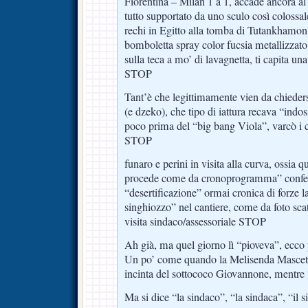
Fiorentina – Milan 1 a 1, accade ancora al 
tutto supportato da uno sculo così colossa
rechi in Egitto alla tomba di Tutankhamon 
bomboletta spray color fucsia metallizzato
sulla teca a mo’ di lavagnetta, ti capita u
STOP
Tant’è che legittimamente vien da chiedersi
(e dzeko), che tipo di iattura recava “indo
poco prima del “big bang Viola”, varcò i c
STOP
funaro e perini in visita alla curva, ossia 
procede come da cronoprogramma” confer
“desertificazione” ormai cronica di forze l
singhiozzo” nel cantiere, come da foto sca
visita sindaco/assessoriale STOP
Ah già, ma quel giorno lì “pioveva”, ecco
Un po’ come quando la Melisenda Mascett
incinta del sottococo Giovannone, mentr
Ma si dice “la sindaco”, “la sindaca”, “il s