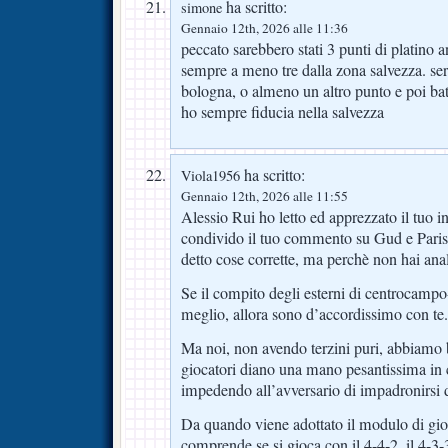
ha scritto:
simone
Gennaio 12th, 2026 alle 11:36
peccato sarebbero stati 3 punti di platino
sempre a meno tre dalla zona salvezza. se
bologna, o almeno un altro punto e poi batte
ho sempre fiducia nella salvezza
ha scritto:
Viola1956
Gennaio 12th, 2026 alle 11:55
Alessio Rui ho letto ed apprezzato il tuo i
condivido il tuo commento su Gud e Paris
detto cose corrette, ma perchè non hai analiz
Se il compito degli esterni di centrocampo-
meglio, allora sono d’accordissimo con te.
Ma noi, non avendo terzini puri, abbiamo 
giocatori diano una mano pesantissima in 
impedendo all’avversario di impadronirsi d
Da quando viene adottato il modulo di gioc
comprende se si gioca con il 4-4-2, il 4-