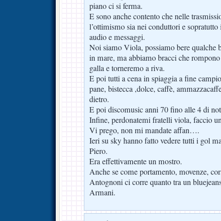
piano ci si ferma.
E sono anche contento che nelle trasmissio
l’ottimismo sia nei conduttori e sopratutto
audio e messaggi.
Noi siamo Viola, possiamo bere qualche 
in mare, ma abbiamo bracci che rompono l
galla e torneremo a riva.
E poi tutti a cena in spiaggia a fine campi
pane, bistecca ,dolce, caffè, ammazzacaffe
dietro.
E poi discomusic anni 70 fino alle 4 di not
Infine, perdonatemi fratelli viola, faccio 
Vi prego, non mi mandate affan….
Ieri su sky hanno fatto vedere tutti i gol ma
Piero.
Era effettivamente un mostro.
Anche se come portamento, movenze, corsa,
Antognoni ci corre quanto tra un bluejeans
Armani.