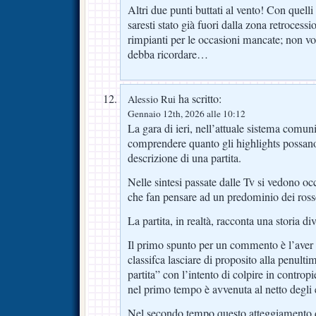
Altri due punti buttati al vento! Con quell
saresti stato già fuori dalla zona retrocess
rimpianti per le occasioni mancate; non vorr
debba ricordare…
ha scritto:
Alessio Rui
Gennaio 12th, 2026 alle 10:12
La gara di ieri, nell’attuale sistema comu
comprendere quanto gli highlights possano
descrizione di una partita.
Nelle sintesi passate dalle Tv si vedono o
che fan pensare ad un predominio dei ross
La partita, in realtà, racconta una storia div
Il primo spunto per un commento è l’aver v
classifca lasciare di proposito alla penulti
partita” con l’intento di colpire in controp
nel primo tempo è avvenuta al netto degli er
Nel secondo tempo questo atteggiamento d