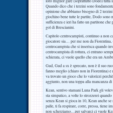
loro miglior gare (soprattutto Dodo) tutta
Quando dico che i terzini sono fondamen
opinione che abbiamo bisogno di 2 terzini
giochino bene tutte le partite, Dodo sono m
sufficienza e ieri ha fatto un partitone che
gol di Brescianini.
Capitolo centrocampisti, continuo a non c
giocatore sia… per me non da Fiorentina,
centrocampista che si inserisca quando i
centrocampista di rottura, ci entrano sempr
schierata, ci vuole quello che era un Am
Gud, Gud a sx è sprecato, non è il suo ruol
fanno meglio (chiaro non in Fiorentina) e
va trovato un gioco che lo valorizzi perch
aggiunto, non una toppa alla mancanza di 
Kean, sentivo stamani Luna Park gli vole
sta simpatico, a volte lo strozzerei quando
senza Kean si gioca in 10, Kean anche se n
palle, ti fa respirare, corre, pressa, tiene i
non scherziamo…per salvarci ci vuole Ke