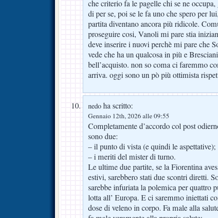
che criterio fa le pagelle chi se ne occupa,
di per se, poi se le fa uno che spero per lu
partita diventano ancora più ridicole. C
proseguire cosi, Vanoli mi pare stia inizia
deve inserire i nuovi perchè mi pare che 
vede che ha un qualcosa in più e Brescian
bell’acquisto. non so coma ci faremmo co
arriva. oggi sono un pò più ottimista rispe
ha scritto:
nedo
Gennaio 12th, 2026 alle 09:55
Completamente d’accordo col post odiern
sono due:
– il punto di vista (e quindi le aspettative);
– i meriti del mister di turno.
Le ultime due partite, se la Fiorentina avess
estivi, sarebbero stati due scontri diretti.
sarebbe infuriata la polemica per quattro pu
lotta all’ Europa. E ci saremmo iniettati c
dose di veleno in corpo. Fa male alla salute 