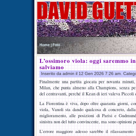
Home |
Foto
L’ossimoro viola: oggi saremmo in
salviamo
Inserito da admin il 12 Gen 2026 7:26 am. Categ
Finalmente una partita giocata per novanta minuti,
Milan, che punta almeno alla Champions, senza però
del centravanti, perché il Kean di ieri valeva Piccol
La Fiorentina è viva, dopo oltre quaranta giorni, c
viola, Vanoli sta dando qualcosa di concreto, dalla
miglioramento, alle posizioni di Parisi e Gudmund
sinistra non del tutto convincente, ma sono opinioni p
L’errore maggiore adesso sarebbe il rilassamento