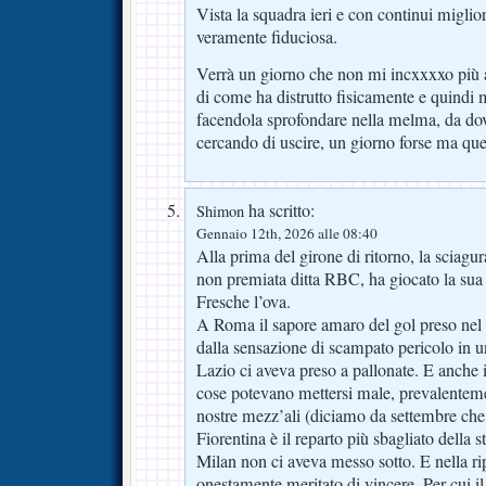
Vista la squadra ieri e con continui migli
veramente fiduciosa.
Verrà un giorno che non mi incxxxxo più a
di come ha distrutto fisicamente e quindi
facendola sprofondare nella melma, da dov
cercando di uscire, un giorno forse ma que
ha scritto:
Shimon
Gennaio 12th, 2026 alle 08:40
Alla prima del girone di ritorno, la sciagura
non premiata ditta RBC, ha giocato la sua p
Fresche l’ova.
A Roma il sapore amaro del gol preso nel 
dalla sensazione di scampato pericolo in u
Lazio ci aveva preso a pallonate. E anche 
cose potevano mettersi male, prevalentemen
nostre mezz’ali (diciamo da settembre che
Fiorentina è il reparto più sbagliato della st
Milan non ci aveva messo sotto. E nella 
onestamente meritato di vincere. Per cui i