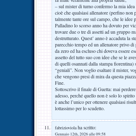
fa male veramente alla propria salute;
– sul mister di turno confermo la mia ide
cioè che qualsiasi allenatore (perfino non 
talmente tante ore sul campo, che le idee 
Palladino lo scorso anno ha dovuto per vi
trovare due o tre di assetti ad un gruppo ma
destrutturato. Quest’ anno è accaduta la ste
parecchio tempo ed un allenatore privo di p
da zero ed ha escluso chi doveva essere es
assetto del tutto suo con idee che se le ave
di quelli osannati dalla stampa fiorentina) 
“geniali”. Non voglio esaltare il mister, vog
che vengono presi di mira da questa piazza
Fine.
Sottoscrivo il finale di Guetta: mai perder
adesso, perché quello non è solo lo spirito
è anche l’unico per ottenere qualsiasi risu
lottassimo per lo scudetto.
ha scritto:
fabrizioviola
Gennaio 12th, 2026 alle 09:58