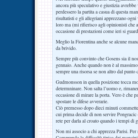
ancora più speculativo e giustizia avrebbe 
perdessero la partita a casua di questa mani
risultatisti e gli allegriani apprezzano ogni 
loro ma (mi rifierisco agli opinionisti che
occasione di prestazioni come ieri si guard
Meglio la Fiorentina anche se alcune manca
da brivido.
Sempre più convinto che Gosens sia il nos
gennaio. Anche quando non è al massimo,
sempre una risorsa se non altro dal punto d
Gudmonsson in quella posizione tocca mol
determninare. Non salta l’uomo e, rimane
occasione di mirare la porta. Vero è che pa
spostare le difese avverarie.
Ciò premesso dopo dieci minuti commette
cui prima decide di non servire Pongracic e
rete per darla al croato quando i tempi di g
Non mi associo a chi apprezza Parisi. Per 
Comprendo la difficoltà tipica dei mancini 