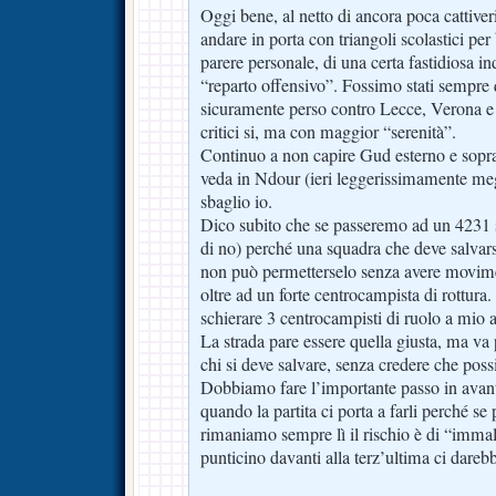
Oggi bene, al netto di ancora poca cattive
andare in porta con triangoli scolastici per 
parere personale, di una certa fastidiosa i
“reparto offensivo”. Fossimo stati sempr
sicuramente perso contro Lecce, Verona
critici si, ma con maggior “serenità”.
Continuo a non capire Gud esterno e sopra
veda in Ndour (ieri leggerissimamente me
sbaglio io.
Dico subito che se passeremo ad un 4231 
di no) perché una squadra che deve salvar
non può permetterselo senza avere movime
oltre ad un forte centrocampista di rott
schierare 3 centrocampisti di ruolo a mio 
La strada pare essere quella giusta, ma va 
chi si deve salvare, senza credere che pos
Dobbiamo fare l’importante passo in avant
quando la partita ci porta a farli perché se 
rimaniamo sempre lì il rischio è di “immal
punticino davanti alla terz’ultima ci dareb