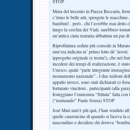
STOP
Mura del trecento in Piazza Beccaria, fermi
c’ènno le belle arti, spengete le macchine,
bambini!.. però.. chi l’avrebbe mai detto c
lungo la cerchia dei Viali, sarebbero tornat
un’antica cinta muraria abbattuta un par 
Riprofilatura sedute più comode in Marato
unn’era indicata ni’ primo lotto de’ lavori,
ipprogetto originale (e trenta!), che nel fra
incedere dei tempi di realizzazione, è stat
Unesco, quale “parte integrante immaginar
monumento nazionale”.. I due milioni della
appalto invece, sono stati dichiarati (o for
fortunato vincitore.. partecipanti (alla gara)
festeggiano l’ennesima “frittata” fatta con l
(“mutuando” Paulo Sousa) STOP
José Mari unn’è più quà, l’han venduto all
quelle canzoncine di quando si faceva la c
nascondino e decidere chi doveva “bombar