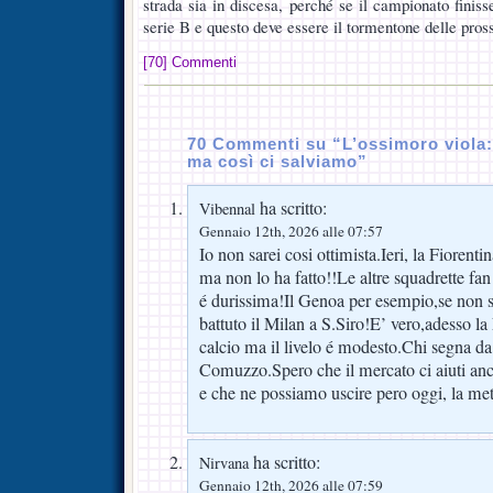
strada sia in discesa, perché se il campionato finiss
serie B e questo deve essere il tormentone delle pro
[70] Commenti
70 Commenti su “L’ossimoro viola:
ma così ci salviamo”
ha scritto:
Vibennal
Gennaio 12th, 2026 alle 07:57
Io non sarei cosi ottimista.Ieri, la Fiorent
ma non lo ha fatto!!Le altre squadrette fan
é durissima!Il Genoa per esempio,se non s
battuto il Milan a S.Siro!E’ vero,adesso la
calcio ma il livelo é modesto.Chi segna d
Comuzzo.Spero che il mercato ci aiuti anco
e che ne possiamo uscire pero oggi, la met
ha scritto:
Nirvana
Gennaio 12th, 2026 alle 07:59