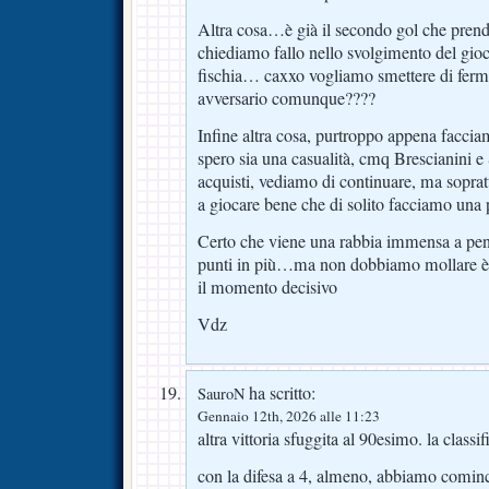
Altra cosa…è già il secondo gol che prend
chiediamo fallo nello svolgimento del gioco
fischia… caxxo vogliamo smettere di fermar
avversario comunque????
Infine altra cosa, purtroppo appena facci
spero sia una casualità, cmq Brescianini
acquisti, vediamo di continuare, ma soprat
a giocare bene che di solito facciamo una p
Certo che viene una rabbia immensa a pe
punti in più…ma non dobbiamo mollare è
il momento decisivo
Vdz
ha scritto:
SauroN
Gennaio 12th, 2026 alle 11:23
altra vittoria sfuggita al 90esimo. la class
con la difesa a 4, almeno, abbiamo cominci