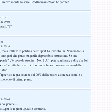
o Firenze merita la serie B!Allucinante!Non ho parole!
critto:
lle 09:02
ssario???
to:
lle 09:16
 ma a infilare la politica nello sport ha iniziato lui. Non credo sia
a dire quel che pensa su quella deprecabile situazione. Se ora
ponde” c’è poco da strupirsi. Non è Alì, poteva glissare e dire che lui
ocare” e tutte le banalità ricorrenti che solitamente escono dalle
iatori.
’ipocrisia regna sovrana sul 90% della nostra esistenza sociale e
esponente di primo piano.
lle 09:40
ni no, perchè…
si…per le ragioni uguali e contrarie.