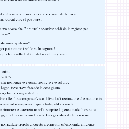
lo stadio non ci sarà nessun coro , anzi, dalla curva .
a radical chic ci può stare .
ic ma é vero che Fiani vuole spendere soldi della regione per
stadio?
uesto sanno qualcosa?
er poi mettere i selfie su Instagram ?
 picchetti sotto l ufficio del vecchio signore ?
scritto:
lle 10:27
che non leggevo e quindi non scrivevo sul blog
 leggo, forse stavo facendo la cosa giusta.
oco, che ha bisogno di attori
ete alle altre comparse (visto il livello di recitazione che mettono in
ssere solo comparse) di quale fede politica sono?
 rimarrebbe esterrefatto nello scoprire la percentuale di estrema
gia nel calcio e quindi anche tra i giocatori della fiorentina.
 non parlare proprio di questo argomento, un’economia efficiente