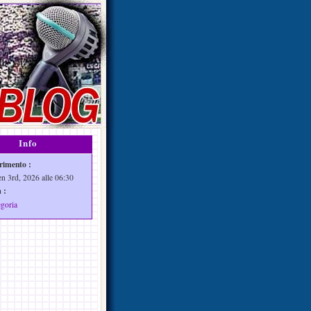
Info
rimento :
en 3rd, 2026 alle 06:30
 :
egoria