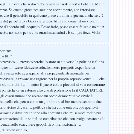
agli . E’ vero che si dovrebbe tenere separati Sport e Politica. Ma in
verso. Se questo giocatore sostiene apertamente, con interviste
o, che il genocidio (a qualcuno piace chiamarla guerra, anche se c’è
rcito) perpetrato a Gaza sia giusto. Allora io come tifoso viola mi
o d’accordo sull’acquisto. Posso farlo, posso essere felice o no di un
uesto, non sono per niente entusiasta, saluti . È sempre forza Viola!
scritto:
lle 10:57
 previsto ….previsto perché lo stato in cui versa la politica italiana
questo …zero idee,zero soluzioni,zero prospettive,per fare da
ulla resta solo aggrapparsi alla propaganda strumentale per
ravvivere, a trovare una ragione per la propria sopravvivenza……che
siamo ridotti …..mentre il paese cola a picco ci si va a concentrare
i politiche di un esterno alto che di professione fa il CALCIATORE
 gli esseri umani che abitano un paese democratico e civile è
ire quello che pensa come un giardiniere al bar mentre scambia due
oprio vicino di casa ….politica che ha come unico scopo quello di
aziosità e divisioni in seno alla comunità che mi sembra molto più
 esternazioni di un semplice contribuente che non svolge nessun ruolo
nfluenza sullo scacchiere geopolitico internazionale ….
, di dolore ostello,