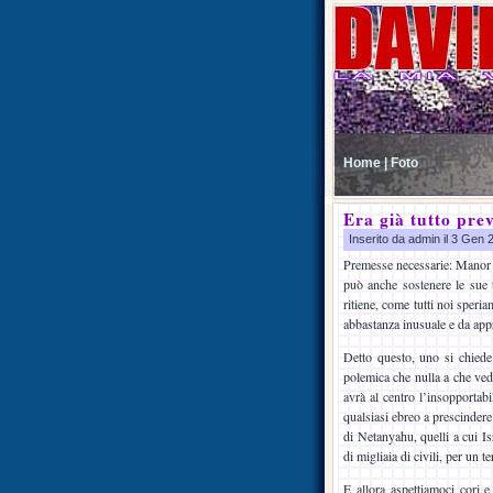
Home |
Foto
Era già tutto pre
Inserito da admin il 3 Gen
Premesse necessarie: Manor S
può anche sostenere le sue te
ritiene, come tutti noi speri
abbastanza inusuale e da app
Detto questo, uno si chiede
polemica che nulla a che vede
avrà al centro l’insopportabi
qualsiasi ebreo a prescindere
di Netanyahu, quelli a cui I
di migliaia di civili, per un 
E allora aspettiamoci cori e