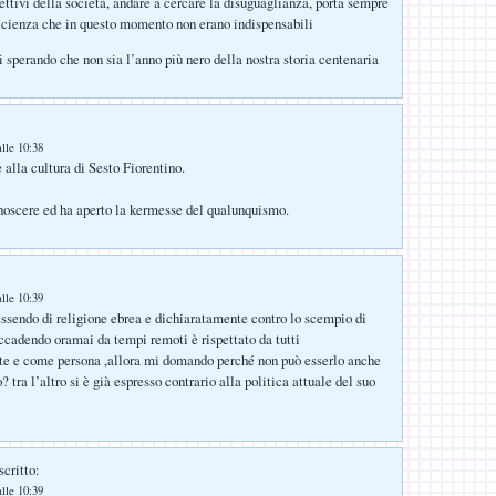
iettivi della società, andare a cercare la disuguaglianza, porta sempre
fficienza che in questo momento non erano indispensabili
i sperando che non sia l’anno più nero della nostra storia centenaria
lle 10:38
alla cultura di Sesto Fiorentino.
onoscere ed ha aperto la kermesse del qualunquismo.
lle 10:39
 essendo di religione ebrea e dichiaratamente contro lo scempio di
accadendo oramai da tempi remoti è rispettato da tutti
te e come persona ,allora mi domando perché non può esserlo anche
? tra l’altro si è già espresso contrario alla politica attuale del suo
scritto:
lle 10:39