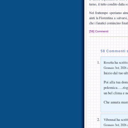
turno, il tutto condito dalla 
Nel frattempo speriamo alme
aiuti la Fiorentina a salvar
che i fanatici comincino fina
[58] Commenti
58 Commenti s
ha scritto
Rosetta
Gennaio 3rd, 2026 a
Inizio dal tuo u
Poi alla tua dom
polemica…..rispo
un bel clima e n
Che annata ma
ha scrit
Vibennal
Gennaio 3rd, 2026 a