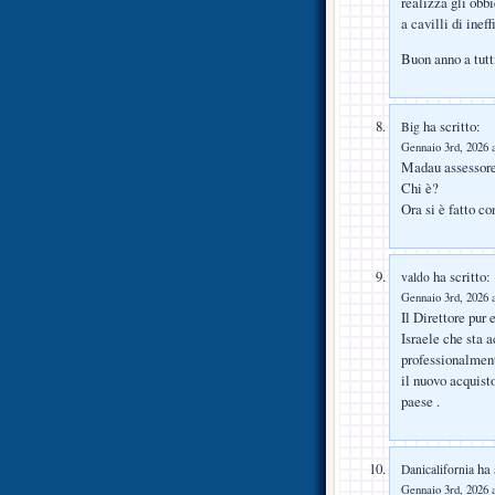
realizza gli obb
a cavilli di ine
Buon anno a tutt
ha scritto:
Big
Gennaio 3rd, 2026 a
Madau assessore 
Chi è?
Ora si è fatto c
ha scritto:
valdo
Gennaio 3rd, 2026 a
Il Direttore pur
Israele che sta 
professionalmen
il nuovo acquisto
paese .
ha 
Danicalifornia
Gennaio 3rd, 2026 a