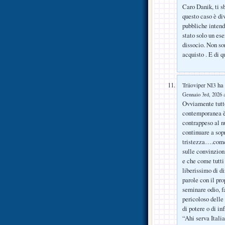
Caro Danik, ti sb
questo caso è di
pubbliche intend
stato solo un ese
dissocio. Non son
acquisto . E di q
ha 
Triioviper NI3
Gennaio 3rd, 2026 a
Ovviamente tutto
contemporanea è 
contrappeso al n
continuare a sop
tristezza….come 
sulle convinzion
e che come tutti
liberissimo di d
parole con il pr
seminare odio, f
pericoloso delle
di potere o di i
“Ahi serva Italia