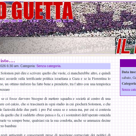
visto….
 2026 6:30 am. Categoria:
Senza categoria
.
Data inse
olomon può dire e scrivere quello che vuole, ci mancherebbe altro, e quindi
sabato, G
si assurde sulla terrificante politica israeliana a Gaza e se la Fiorentina lo
Categoria
amo, un ottimo rinforzo ha fatto bene a prenderlo, tra l’altro con una tempistica
rezzare
Senza cat
 se ci fosse davvero bisogno di mettere squadra e società al centro di una
re col calcio, che si trascinerà in ogni stadio in cui giocherà Solomon, e che
le faziosità delle due parti: i pro Pal senza se e senza ma, per cui si contesta
 da quello che il suddetto ebreo pensa o fa, e i sostenitori dell’operato omicida
sraele va sempre bene, qualsiasi sia la sua condotta, anche se ammazza decine
terzo bambini
 gesti antisemiti e conseguenti prese di posizione corrucciate dei politici di