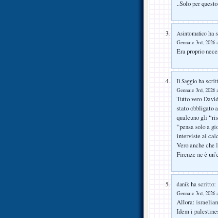
..Solo per quest
ha s
Asintomatico
Gennaio 3rd, 2026 a
Era proprio nece
ha scrit
Il Saggio
Gennaio 3rd, 2026 a
Tutto vero David,
stato obbligato 
qualcuno gli “ris
“pensa solo a gi
interviste ai calc
Vero anche che l
Firenze ne è un’
ha scritto:
danik
Gennaio 3rd, 2026 a
Allora: israelia
Idem i palestine