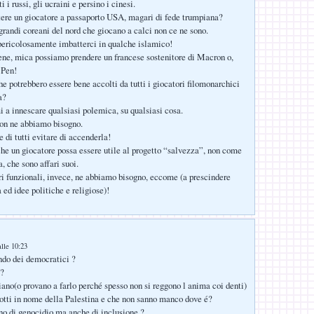
 i russi, gli ucraini e persino i cinesi.
ere un giocatore a passaporto USA, magari di fede trumpiana?
 grandi coreani del nord che giocano a calci non ce ne sono.
ericolosamente imbatterci in qualche islamico!
ne, mica possiamo prendere un francese sostenitore di Macron o,
 Pen!
he potrebbero essere bene accolti da tutti i giocatori filomonarchici
a?
 a innescare qualsiasi polemica, su qualsiasi cosa.
on ne abbiamo bisogno.
 di tutti evitare di accenderla!
he un giocatore possa essere utile al progetto “salvezza”, non come
, che sono affari suoi.
ri funzionali, invece, ne abbiamo bisogno, eccome (a prescindere
 ed idee politiche e religiose)!
lle 10:23
ndo dei democratici ?
o?
iano(o provano a farlo perché spesso non si reggono l anima coi denti)
ziotti in nome della Palestina e che non sanno manco dove é?
no di genocidio ma anche di inclusione ?