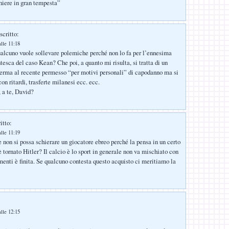
hiere in gran tempesta”
scritto:
lle 11:18
alcuno vuole sollevare polemiche perché non lo fa per l’ennesima
tesca del caso Kean? Che poi, a quanto mi risulta, si tratta di un
ferma al recente permesso “per motivi personali” di capodanno ma si
on ritardi, trasferte milanesi ecc. ecc.
, a te, David?
itto:
lle 11:19
e non si possa schierare un giocatore ebreo perché la pensa in un certo
 tornato Hitler? Il calcio è lo sport in generale non va mischiato con
imenti è finita. Se qualcuno contesta questo acquisto ci meritiamo la
lle 12:15