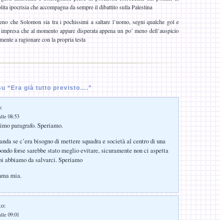
solita ipocrisia che accompagna da sempre il dibattito sulla Palestina
no che Solomon sia tra i pochissimi a saltare l’uomo, segni qualche gol e
si, impresa che al momento appare disperata appena un po’ meno dell’auspicio
lmente a ragionare con la propria testa
u “Era già tutto previsto….”
:
lle 08:53
ltimo paragrafo. Speriamo.
anda se c’era bisogno di mettere squadra e società al centro di una
ndo forse sarebbe stato meglio evitare, sicuramente non ci aspetta
oi abbiamo da salvarci. Speriamo
mma mia.
to:
lle 09:01