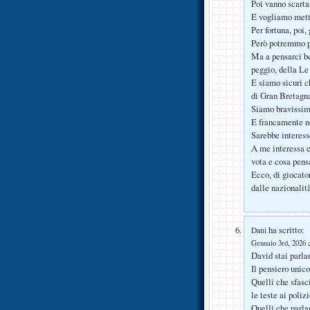
Poi vanno scartati
E vogliamo mett
Per fortuna, poi,
Però potremmo p
Ma a pensarci be
peggio, della Le
E siamo sicuri c
di Gran Bretagn
Siamo bravissimi
E francamente n
Sarebbe interesse
A me interessa c
vota e cosa pensa
Ecco, di giocato
dalle nazionalità
ha scritto:
Dani
Gennaio 3rd, 2026 a
David stai parla
Il pensiero unic
Quelli che sfasc
le teste ai poli
Quelli che parla