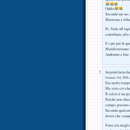
Oddio
Secondo me no, al
Maratona e tribun
Ps. Vado off top
contribuire allo 
E i pro pal di q
Manifesteranno p
Andranno a fare i
ha 
SergenteGarzia
Gennaio 3rd, 2026 a
Era molto tempo 
Ma visto ciò che
Il calcio è un gi
Perché non chied
campo, possono e
Secondo qualcuno
destra che campeg
Forse era meglio