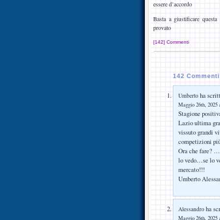
essere d’accordo
Basta a giustificare quest
provato
[142] Commenti
142 Commenti 
ha scrit
Umberto
Maggio 26th, 2025 a
Stagione positiv
Lazio ultima gr
vissuto grandi vi
competizioni pi
Ora che fare? … 
lo vedo…se lo v
mercato!!!
Umberto Alessa
ha scr
Alessandro
Maggio 26th, 2025 a