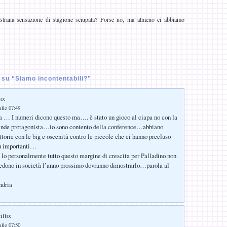
a strana sensazione di stagione sciupata? Forse no, ma almeno ci abbiamo
su “Siamo incontentabili?”
to:
lle 07:49
a … I numeri dicono questo ma…. è stato un gioco al ciapa no con la
ande protagonista…io sono contento della conference…abbiano
ttorie con le big e oscenità contro le piccole che ci hanno precluso
ù importanti…
Io personalmente tutto questo margine di crescita per Palladino non
edono in società l’anno prossimo dovranno dimostrarlo…parola al
ndria
itto:
lle 07:50