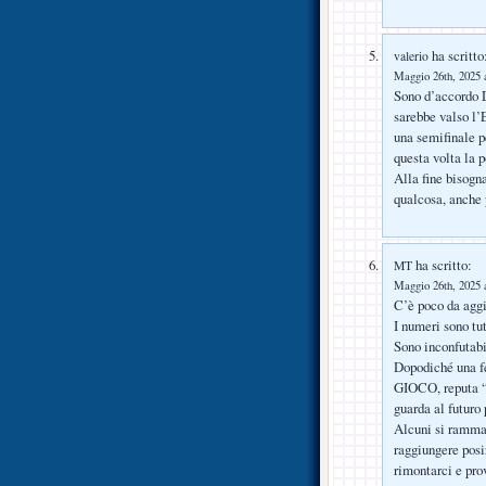
ha scritto
valerio
Maggio 26th, 2025 a
Sono d’accordo D
sarebbe valso l’
una semifinale p
questa volta la 
Alla fine bisogn
qualcosa, anche 
ha scritto:
MT
Maggio 26th, 2025 a
C’è poco da agg
I numeri sono tut
Sono inconfutabi
Dopodiché una fe
GIOCO, reputa “c
guarda al futuro
Alcuni si rammar
raggiungere posi
rimontarci e pro