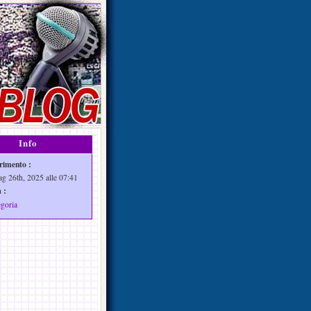
Info
rimento :
ag 26th, 2025 alle 07:41
 :
egoria