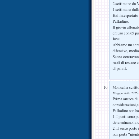
2 settimane da 
1 settimana dall
Hai interpretato
Palladino.
Il giovin allenat
chiuso con 65 pu
Juve.
Abbiamo un centr
difensivo, media
Senza centravant
ruoli di restare 
di palati.
ha scritto
Monica
Maggio 26th, 2025 a
Prima ancora di 
considerazioni,an
Palladino non ha
1. I punti sono 
determinano la c
2. Il sesto posto
non porta “nient