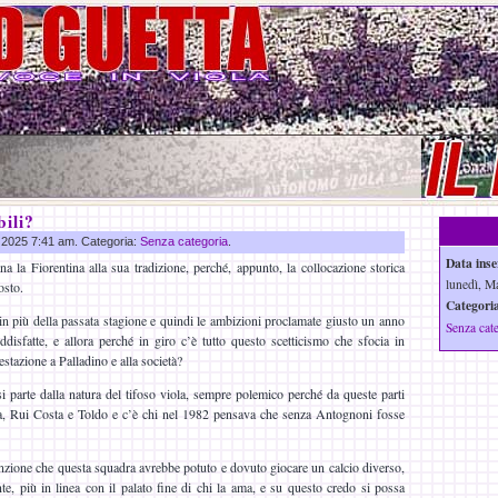
ili?
g 2025 7:41 am. Categoria:
Senza categoria
.
Data inse
ina la Fiorentina alla sua tradizione, perché, appunto, la collocazione storica
lunedì, M
osto.
Categoria
 in più della passata stagione e quindi le ambizioni proclamate giusto un anno
Senza cat
disfatte, e allora perché in giro c’è tutto questo scetticismo che sfocia in
estazione a Palladino e alla società?
si parte dalla natura del tifoso viola, sempre polemico perché da queste parti
uta, Rui Costa e Toldo e c’è chi nel 1982 pensava che senza Antognoni fosse
inzione che questa squadra avrebbe potuto e dovuto giocare un calcio diverso,
nte, più in linea con il palato fine di chi la ama, e su questo credo si possa