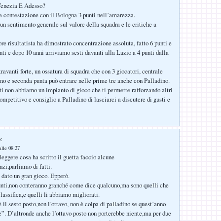
Venezia E Adesso?
a contestazione con il Bologna 3 punti nell’amarezza.
 un sentimento generale sul valore della squadra e le critiche a
ore risultatista ha dimostrato concentrazione assoluta, fatto 6 punti e
nti e dopo 10 anni arriviamo sesti davanti alla Lazio a 4 punti dalla
avanti forte, un ossatura di squadra che con 3 giocatori, centrale
no e seconda punta può entrare nelle prime tre anche con Palladino.
i non abbiamo un impianto di gioco che ti permette rafforzando altri
competitivo e consiglio a Palladino di lasciarci a discutere di gusti e
:
lle 08:27
leggere cosa ha scritto il guetta faccio alcune
zi,parliamo di fatti.
 dato un gran gioco. Epperò.
punti,non conteranno granché come dice qualcuno,ma sono quelli che
lassifica,e quelli li abbiamo migliorati.
 è il sesto posto,non l’ottavo, non è colpa di palladino se quest’anno
e”. D’altronde anche l’ottavo posto non porterebbe niente,ma per due