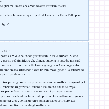
nni.
sce quel malumore che credo ad altre latitudini risulti
.
lli che schifavamo i quarti posti di Corvino e i Della Valle perché
aviglia?
:
lle 08:12
o posto è arrivato nel modo più incredibile ma è arrivato. Siamo
 e questo può significare che almeno stavolta la squadra non sarà
remo ripartire con una bella base, aggiungendo 3 forse 4 giocatori.
ladino cresca, riuscendo a dare un minimo di gioco alla squadra ed
ua paur…prudenza tattica.
o troppo nei giorni scorsi perché ritenevo impossibile i traguardi poi
i. Dobbiamo ringraziare il suicidio laziale ma chi se ne frega.
nto, per cui bravo mister, anche se non mi piace per niente.
 per una mesata (durante la quale potremo tranquillamente ignorare
diale per club), poi inizieremo ad interessarci del futuro. Mi
iamo credito alle bufale giornalistiche.