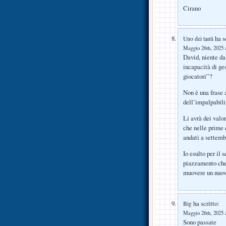
Cirano
ha sc
Uno dei tanti
Maggio 26th, 2025 a
David, niente da
incapacità di ge
giocatori”?
Non è una frase a
dell’impalpabili
Li avrà dei valor
che nelle prime 
andati a settemb
Io esulto per il 
piazzamento che
muovere un nuovo
ha scritto:
Big
Maggio 26th, 2025 a
Sono passate