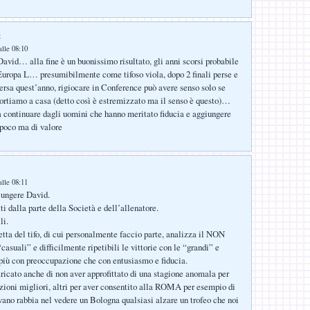
:
lle 08:10
avid… alla fine è un buonissimo risultato, gli anni scorsi probabile
Europa L… presumibilmente come tifoso viola, dopo 2 finali perse e
ersa quest’anno, rigiocare in Conference può avere senso solo se
portiamo a casa (detto così è estremizzato ma il senso è questo)…
a continuare dagli uomini che hanno meritato fiducia e aggiungere
poco ma di valore
lle 08:11
iungere David.
ti dalla parte della Società e dell’allenatore.
li.
tta del tifo, di cui personalmente faccio parte, analizza il NON
asuali” e difficilmente ripetibili le vittorie con le “grandi” e
 più con preoccupazione che con entusiasmo e fiducia.
icato anche di non aver approfittato di una stagione anomala per
zioni migliori, altri per aver consentito alla ROMA per esempio di
vano rabbia nel vedere un Bologna qualsiasi alzare un trofeo che noi