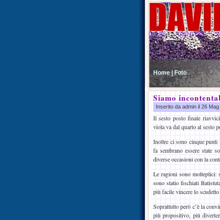
Home |
Foto
Siamo incontentab
Inserito da admin il 26 Ma
Il sesto posto finale riavvic
viola va dal quarto al sesto p
Inoltre ci sono cinque punti
fa sembrano essere state sod
diverse occasioni con la cont
Le ragioni sono molteplici: 
sono statio fischiati Batist
più facile vincere lo scudetto
Soprattutto però c’è la conv
più propositivo, più diverte