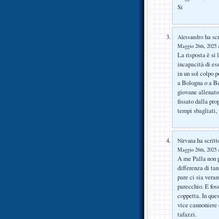
Si
ha scr
Alessandro
Maggio 26th, 2025 a
La risposta è si 
incapacità di es
in un sol colpo 
a Bologna o a Be
giovane allenato
fissato dalla pro
tempi sbagliati,
ha scritt
Nirvana
Maggio 26th, 2025 a
A me Palla non p
differenza di tan
pare ci sia vera
parecchio. E foss
coppetta. In que
vice cannoniere 
tafazzi.