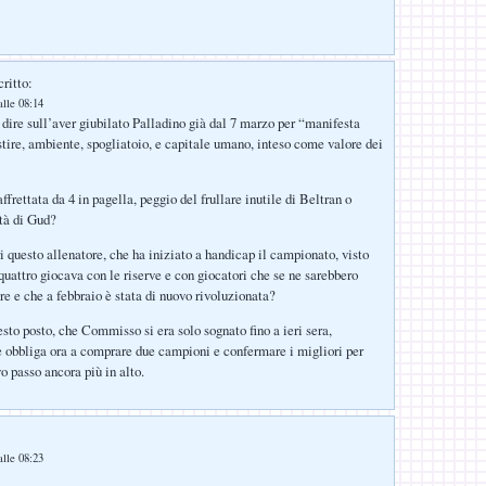
ritto:
lle 08:14
 dire sull’aver giubilato Palladino già dal 7 marzo per “manifesta
stire, ambiente, spogliatoio, e capitale umano, inteso come valore dei
ffrettata da 4 in pagella, peggio del frullare inutile di Beltran o
tà di Gud?
i questo allenatore, che ha iniziato a handicap il campionato, visto
quattro giocava con le riserve e con giocatori che se ne sarebbero
re e che a febbraio è stata di nuovo rivoluzionata?
sesto posto, che Commisso si era solo sognato fino a ieri sera,
 obbliga ora a comprare due campioni e confermare i migliori per
 passo ancora più in alto.
lle 08:23