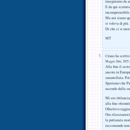
inseguiamo da a
E da qui scaturi
incomprensibile
Ma noi siamo que
si voleva di più.
Di che ci si mer
MT
ha scritto
Cirano
Maggio 26th, 2025 a
Alla fine il sest
ancora in Europa
smantellata. Pot
Speriamo che Pal
uscendo dalla s
Mi ero sbilanciat
alla fine ottenut
Obiettivo raggiu
Ora rilassiamoci
la puttanata mon
raccomando non d