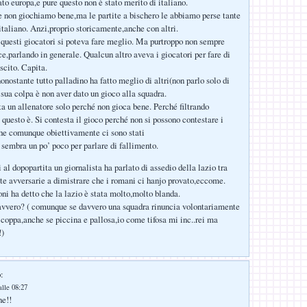
ato europa,e pure questo non è stato merito di italiano.
 non giochiamo bene,ma le partite a bischero le abbiamo perse tante
italiano. Anzi,proprio storicamente,anche con altri.
 questi giocatori si poteva fare meglio. Ma purtroppo non sempre
ce,parlando in generale. Qualcun altro aveva i giocatori per fare di
uscito. Capita.
nostante tutto palladino ha fatto meglio di altri(non parlo solo di
 sua colpa è non aver dato un gioco alla squadra.
ta un allenatore solo perché non gioca bene. Perché filtrando
ne questo è. Si contesta il gioco perché non si possono contestare i
he comunque obiettivamente ci sono stati
embra un po’ poco per parlare di fallimento.
 al dopopartita un giornalista ha parlato di assedio della lazio tra
rate avversarie a dimistrare che i romani ci hanjo provato,eccome.
oni ha detto che la lazio è stata molto,molto blanda.
vvero? ( comunque se davvero una squadra rinuncia volontariamente
 coppa,anche se piccina e pallosa,io come tifosa mi inc..rei ma
!)
:
lle 08:27
ne!!