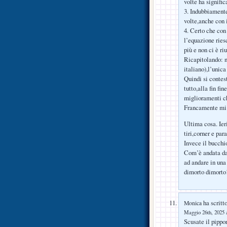
volte ha signific
3. Indubbiamente
volte,anche con 
4. Certo che con
l’equazione ries
più e non ci è ri
Ricapitolando: no
italiano),l’unica
Quindi si contes
tutto,alla fin fi
miglioramenti c
Francamente mi s
Ultima cosa. Ieri
tiri,corner e pa
Invece il bucchi
Com’è andata da
ad andare in una
dimorto dimorto
ha scritto
Monica
Maggio 26th, 2025 a
Scusate il pippo