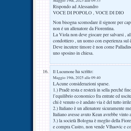
Maggio 19th, 2025 alle 09:33
Rispondo ad Alessandro
VOCE DI POPOLO , VOCE DI DIO
Non bisogna scomodare il signore per cap
non é un allenatore da Fiorentina.
La Viola non deve giocare per salvarsi , al
condottiero , un uomo con esperienza sul è
Deve incutere timore è non come Palladin
uno sposino in chiesa.
ha scritto:
Il Lucumone
Maggio 19th, 2025 alle 09:40
LAcune considerazioni sparse.
1.) Pradè resta e resterà in sella perché fi
l’equilibrio economico fra entrate ed uscite
chi è venuto o è andato via è del tutto irril
2.) Italiano è un allenatore sicuramente me
Italiano avesse avuto Kean avrebbe vinto 
3.) la società Bologna è meglio della Fior
e compra Castro, non vende Vlhaovic e c