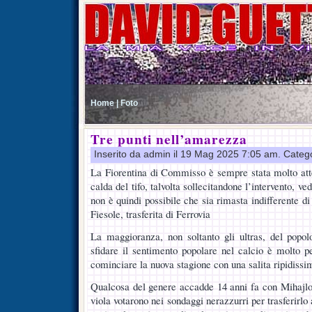
Home |
Foto
Tre punti nell’amarezza
Inserito da admin il 19 Mag 2025 7:05 am. Categ
La Fiorentina di Commisso è sempre stata molto atte
calda del tifo, talvolta sollecitandone l’intervento, ved
non è quindi possibile che sia rimasta indifferente di
Fiesole, trasferita di Ferrovia
La maggioranza, non soltanto gli ultras, del popol
sfidare il sentimento popolare nel calcio è molto p
cominciare la nuova stagione con una salita ripidissi
Qualcosa del genere accadde 14 anni fa con Mihajlovi
viola votarono nei sondaggi nerazzurri per trasferirlo