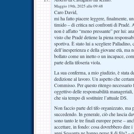
Maggio 19th, 2025 alle 09:48
Caro David,
mi ha fatto piacere leggere, finalmente, u
timido – di critica nei confronti di Pradé.
non è affatto “meno pressante” per lui: anz
visto che Pradé detiene la piena responsabil
sportiva. È stato lui a scegliere Palladino,
dell’inesperienza e della giovane età, ma 
bollato come un inetto o un incapace, com
parte della tifoseria viola.
La sua conferma, a mio giudizio, è stata de
dedizione al lavoro. Un aspetto che certam
Commisso. Per questo ritengo necessario f
oggettivo delle responsabilità manageriali,
che sia tempo di sostituire l’attuale DS.
Non faccio parte del tifo organizzato, ma
succedendo. In generale, ciò che lascia d
sono tanto le tre finali europee perse – an
accettare, in fondo: cosa dovrebbero dire i 
anni Sessanta ne hanno perse 8 di fila? – q