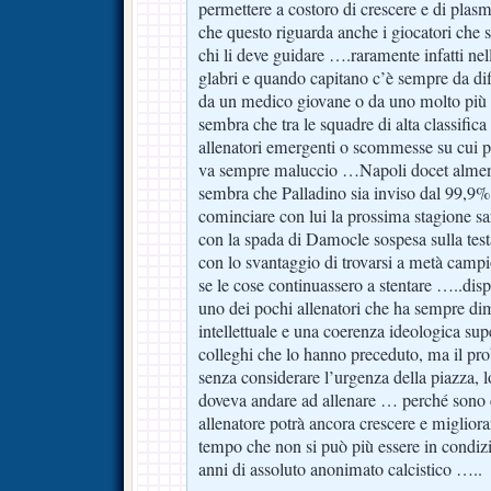
permettere a costoro di crescere e di pla
che questo riguarda anche i giocatori che 
chi li deve guidare ….raramente infatti nel
glabri e quando capitano c’è sempre da dif
da un medico giovane o da uno molto più 
sembra che tra le squadre di alta classific
allenatori emergenti o scommesse su cui 
va sempre maluccio …Napoli docet almen
sembra che Palladino sia inviso dal 99,9% 
cominciare con lui la prossima stagione 
con la spada di Damocle sospesa sulla test
con lo svantaggio di trovarsi a metà camp
se le cose continuassero a stentare …..dis
uno dei pochi allenatori che ha sempre di
intellettuale e una coerenza ideologica supe
colleghi che lo hanno preceduto, ma il pro
senza considerare l’urgenza della piazza, l
doveva andare ad allenare … perché sono
allenatore potrà ancora crescere e miglior
tempo che non si può più essere in condiz
anni di assoluto anonimato calcistico …..