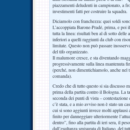
piazzamenti deludenti in campionato, a fro
investimenti fatti per costruire la squadra.
Diciamolo con franchezza: quei soldi sono 
L’accoppiata Barone-Pradé, prima, e poi il
tutta la linea: risultati ben al di sotto delle 
inferiori a quelli raggiunti da club con ri
limitate. Questo non può passare inosserv
del tifo organizzato.
Il malumore cresce, e sta diventando magg
progressivamente sulla linea mantenuta fin
(perché, non dimentichiamolo, anche nel ti
comanda).
Credo che di tutto questo si sia discusso m
prima della partita contro il Bologna. La t
seconda dei punti di vista – contestazione 
c’è stata, e a mio avviso non è stato un ca
cui si sono aggiunti invece molti applausi a
finito per danneggiare ulteriormente l’attu
dentro”, fino alla partita di ieri sera, il pe
dall’esultanza smisurata di Italiano, del tut