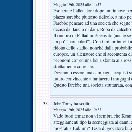
Maggio 19th, 2025 alle 11:57
Esonerare l’allenatore dopo un rinnovo per
piazza sarebbe piuttosto ridicolo, a mio pe
Farebbe pensare ad una società che segu
decisa dal lancio di dadi. Roba da calcetto 
Il rinnovo di Palladino è sensato (anche se
un po’ “particolari”). Con i minor introiti 
ridotta dello stadio, nonché dalla probabil
europee, un allenatore che si accontenta d
“economico” ed una bella sfoltita alla rosa
strettamente correlate.
Dovranno essere una campagna acquisti se
futuro convincente a far tacere i mugugni es
Questo farebbe una società strutturata, con 
ha scritto:
John Torpy
Maggio 19th, 2025 alle 12:23
Vado fuori tema: non vi sembra che Kean e
atteggiamenti tipo la sceneggiata ai danni
mostrati a Lukumi? Testa di giocatore buo