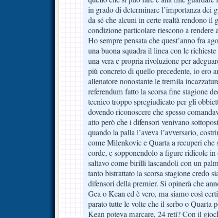
in grado di determinare l’importanza dei g
da sé che alcuni in certe realtà rendono il 
condizione particolare riescono a rendere 
Ho sempre pensata che quest’anno fra agost
una buona squadra il linea con le richieste
una vera e propria rivoluzione per adeguar
più concreto di quello precedente, io ero a
allenatore nonostante le tremila incazzature
referendum fatto la scorsa fine stagione de
tecnico troppo spregiudicato per gli obbie
dovendo riconoscere che spesso comanda
atto però che i difensori venivano sottopost
quando la palla l’aveva l’avversario, costri
come Milenkovic e Quarta a recuperi che s
corde, e sopponendolo a figure ridicole in c
saltavo come birilli lascandoli con un pal
tanto bistrattato la scorsa stagione credo si
difensori della premier. Si opinerà che a
Gea o Kean ed è vero, ma siamo così certi
parato tutte le volte che il serbo o Quarta
Kean poteva marcare, 24 reti? Con il gioch