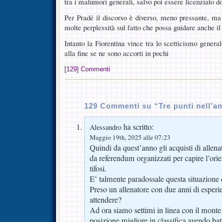
tra i malumori generali, salvo poi essere licenziato d
Per Pradé il discorso è diverso, meno pressante, ma
molte perplessità sul fatto che possa guidare anche i
Intanto la Fiorentina vince tra lo scetticismo gener
alla fine se ne sono accorti in pochi
[129] Commenti
129 Commenti su “Tre punti nell’a
ha scritto:
Alessandro
Maggio 19th, 2025 alle 07:23
Quindi da quest’anno gli acquisti di allena
da referendum organizzati per capire l’ori
tifosi.
E’ talmente paradossale questa situazione d
Preso un allenatore con due anni di esperi
attendere?
Ad ora siamo settimi in linea con il monte
posizione migliore in classifica avendo batt