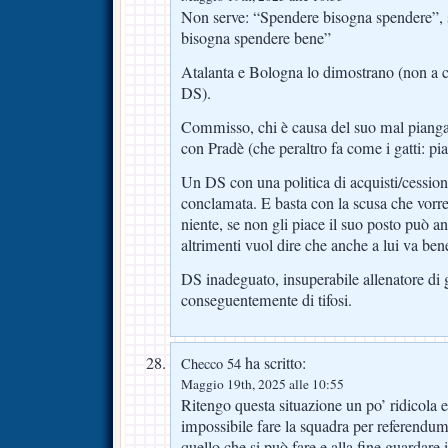
Non serve: “Spendere bisogna spendere”, 
bisogna spendere bene”
Atalanta e Bologna lo dimostrano (non a 
DS).
Commisso, chi è causa del suo mal pianga s
con Pradè (che peraltro fa come i gatti: pi
Un DS con una politica di acquisti/cession
conclamata. E basta con la scusa che vorr
niente, se non gli piace il suo posto può an
altrimenti vuol dire che anche a lui va ben
DS inadeguato, insuperabile allenatore di g
conseguentemente di tifosi.
ha scritto:
Checco 54
Maggio 19th, 2025 alle 10:55
Ritengo questa situazione un po’ ridicola e
impossibile fare la squadra per referendu
quello che si può fare e alla fine guardare 