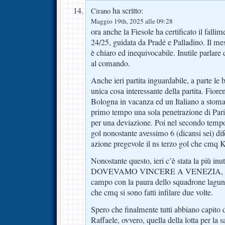
ha scritto:
Cirano
Maggio 19th, 2025 alle 09:28
ora anche la Fiesole ha certificato il falli
24/25, guidata da Pradé e Palladino. Il me
è chiaro ed inequivocabile. Inutile parlar
al comando.
Anche ieri partita inguardabile, a parte le 
unica cosa interessante della partita. Fiore
Bologna in vacanza ed un Italiano a stoma
primo tempo una sola penetrazione di Paris
per una deviazione. Poi nel secondo tempo
gol nonostante avessimo 6 (dicansi sei) di
azione pregevole il ns terzo gol che cmq 
Nonostante questo, ieri c’è stata la più inut
DOVEVAMO VINCERE A VENEZIA, inve
campo con la paura dello squadrone laguna
che cmq si sono fatti infilare due volte.
Spero che finalmente tutti abbiano capito d
Raffaele, ovvero, quella della lotta per la 