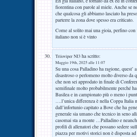
Eh già italiano, è tornato da ex ed in conf
fiorentina con parole al miele. Anche se n
che qualcosa gli abbiamo lasciato ha pres
parterre la zona dove spesso era criticato.
Come al solito mai una gioia, perfino con
italiano non si è vinto
ha scritto:
Triioviper NI3
Maggio 19th, 2025 alle 11:07
Su una cosa Palladino ha ragione, quest’ a
disastroso o perlomeno molto diverso da q
che non sei approdato in finale di Confere
semifinale molto probabilmente perché hai t
Basilea e in campionato più o meno i punt
….l’unica differenza è nella Coppa Italia m
dall’infortunio capitato a Bove che ha gen
generale sia umano che tecnico in seno a
casomai sta a monte …Palladino e neanche
profili di allenatori che possano sedere su
piazza per motivi storici non è disposta ad