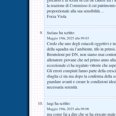
giocatori e la scelta su chi far cadere tra
la reazione di Commisso il cui patrimonio
proporzionale alla sua sensibilità…
Forza Viola
ha scritto:
Stefano
Maggio 19th, 2025 alle 09:03
Credo che uno degli ostacoli oggettivi e in
della squadra sia l’ambiente, tifo in primis.
Brontoloni per DN, non siamo mai content
allenatore giovane che nel primo anno all
eccezionale ci ha regalato vittorie che asp
Gli errori compiuti fanno parte della cresci
sbaglia ci sta ma dopo la conferma della s
guardare avanti e creare le condizioni ideal
necessaria serenità.
ha scritto:
luigi
Maggio 19th, 2025 alle 09:06
ma come fai a dire che se ha giocato male 