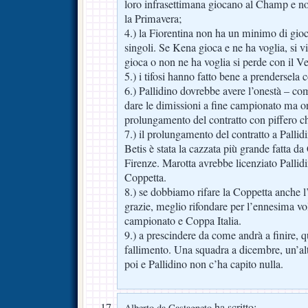
loro infrasettimana giocano al Champ e noi
la Primavera;
4.) la Fiorentina non ha un minimo di gioco
singoli. Se Kena gioca e ne ha voglia, si 
gioca o non ne ha voglia si perde con il V
5.) i tifosi hanno fatto bene a prendersela 
6.) Pallidino dovrebbe avere l’onestà – co
dare le dimissioni a fine campionato ma or
prolungamento del contratto con piffero ch
7.) il prolungamento del contratto a Pallid
Betis è stata la cazzata più grande fatta
Firenze. Marotta avrebbe licenziato Pallid
Coppetta.
8.) se dobbiamo rifare la Coppetta anche 
grazie, meglio rifondare per l’ennesima vo
campionato e Coppa Italia.
9.) a prescindere da come andrà a finire, q
fallimento. Una squadra a dicembre, un’al
poi e Pallidino non c’ha capito nulla.
ha scritto:
Alberto da Castagneto