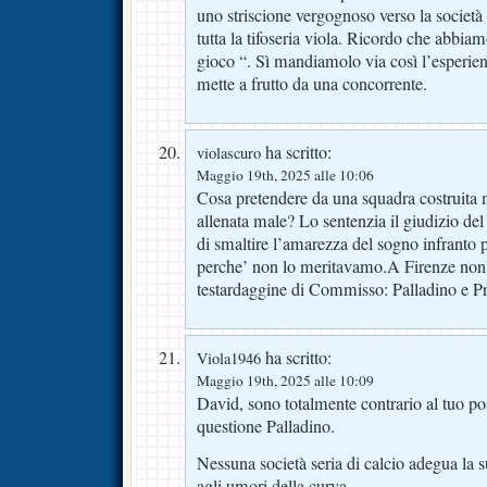
uno striscione vergognoso verso la societ
tutta la tifoseria viola. Ricordo che abbiam
gioco “. Sì mandiamolo via così l’esperien
mette a frutto da una concorrente.
ha scritto:
violascuro
Maggio 19th, 2025 alle 10:06
Cosa pretendere da una squadra costruita
allenata male? Lo sentenzia il giudizio d
di smaltire l’amarezza del sogno infranto 
perche’ non lo meritavamo.A Firenze non 
testardaggine di Commisso: Palladino e Pra
ha scritto:
Viola1946
Maggio 19th, 2025 alle 10:09
David, sono totalmente contrario al tuo pos
questione Palladino.
Nessuna società seria di calcio adegua la s
agli umori della curva.