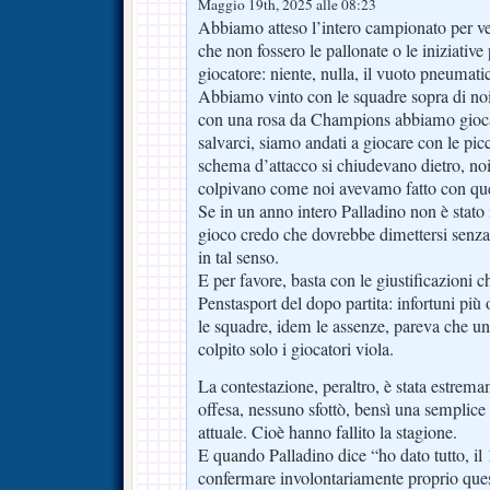
Maggio 19th, 2025 alle 08:23
Abbiamo atteso l’intero campionato per v
che non fossero le pallonate o le iniziative
giocatore: niente, nulla, il vuoto pneumati
Abbiamo vinto con le squadre sopra di noi 
con una rosa da Champions abbiamo gioc
salvarci, siamo andati a giocare con le pi
schema d’attacco si chiudevano dietro, no
colpivano come noi avevamo fatto con quel
Se in un anno intero Palladino non è stato 
gioco credo che dovrebbe dimettersi senza
in tal senso.
E per favore, basta con le giustificazioni ch
Penstasport del dopo partita: infortuni più
le squadre, idem le assenze, pareva che un
colpito solo i giocatori viola.
La contestazione, peraltro, è stata estrema
offesa, nessuno sfottò, bensì una semplice 
attuale. Cioè hanno fallito la stagione.
E quando Palladino dice “ho dato tutto, i
confermare involontariamente proprio ques