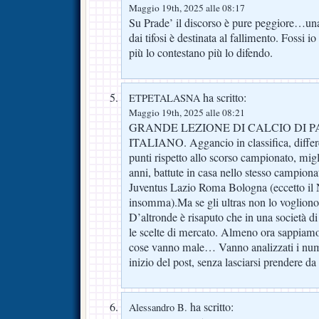
Maggio 19th, 2025 alle 08:17
Su Prade’ il discorso è pure peggiore…una s
dai tifosi è destinata al fallimento. Fossi io
più lo contestano più lo difendo.
ha scritto:
ETPETALASNA
Maggio 19th, 2025 alle 08:21
GRANDE LEZIONE DI CALCIO DI 
ITALIANO. Aggancio in classifica, differ
punti rispetto allo scorso campionato, migl
anni, battute in casa nello stesso campiona
Juventus Lazio Roma Bologna (eccetto il Na
insomma).Ma se gli ultras non lo voglion
D’altronde è risaputo che in una società di c
le scelte di mercato. Almeno ora sappiamo 
cose vanno male… Vanno analizzati i nume
inizio del post, senza lasciarsi prendere da 
ha scritto:
Alessandro B.