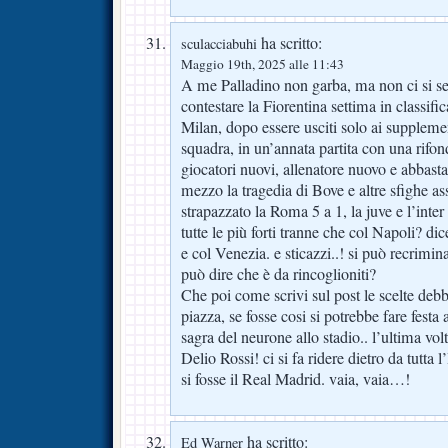
ha scritto:
sculacciabuhi
Maggio 19th, 2025 alle 11:43
A me Palladino non garba, ma non ci si sen
contestare la Fiorentina settima in classifi
Milan, dopo essere usciti solo ai suppleme
squadra, in un’annata partita con una rifo
giocatori nuovi, allenatore nuovo e abbasta
mezzo la tragedia di Bove e altre sfighe as
strapazzato la Roma 5 a 1, la juve e l’inter
tutte le più forti tranne che col Napoli? d
e col Venezia. e sticazzi..! si può recrimin
può dire che è da rincoglioniti?
Che poi come scrivi sul post le scelte deb
piazza, se fosse cosi si potrebbe fare festa 
sagra del neurone allo stadio.. l’ultima vol
Delio Rossi! ci si fa ridere dietro da tutta l
si fosse il Real Madrid. vaia, vaia…!
ha scritto:
Ed Warner