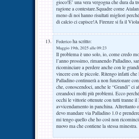
gioco!E’ una vera vergogna che dura da tr
ragione a contestare.Squadre come Atala
meno di noi hanno risultati migliori perch
di calcio ci capisce!A Firenze si fa il Viol
ha scritto:
Federico
Maggio 19th, 2025 alle 09:23
Il problema è uno solo, io, come credo mol
l’anno prossimo, rimanendo Palladino, sar
ricominciare a perdere anche con le grand
vincere con le piccole. Ritengo infatti che
Palladino continuerà a non funzionare con l
che, conoscendoci, anche le “Grandi” ci a
creandoci molti più problemi. Ecco perch
occhi le vittorie ottenute con tutti tranne 
avvicendamento in panchina. Altrettanto
devo mandare via Palladino 1.0 e prendere
mi tengo quello che ho così non ricomin
nuovo ma che contiene la stessa minestra.