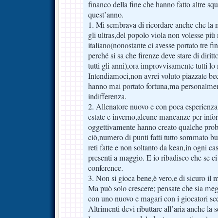
financo della fine che hanno fatto altre s
quest’anno.
1. Mi sembrava di ricordare anche che la
gli ultras,del popolo viola non volesse p
italiano(nonostante ci avesse portato tre fi
perché si sa che firenze deve stare di dirit
tutti gli anni),ora improvvisamente tutti l
Intendiamoci,non avrei voluto piazzate be
hanno mai portato fortuna,ma personalment
indifferenza.
2. Allenatore nuovo e con poca esperienza
estate e inverno,alcune mancanze per infor
oggettivamente hanno creato qualche pro
ciò,numero di punti fatti tutto sommato 
reti fatte e non soltanto da kean,in ogni ca
presenti a maggio. E io ribadisco che se ci
conference.
3. Non si gioca bene,è vero,e di sicuro il mi
Ma può solo crescere; pensate che sia meg
con uno nuovo e magari con i giocatori sce
Altrimenti devi ributtare all’aria anche la 