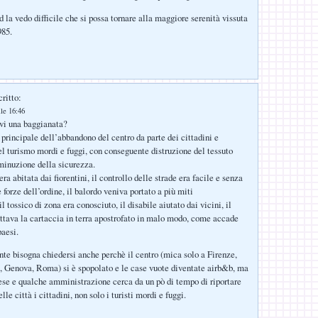
 la vedo difficile che si possa tornare alla maggiore serenità vissuta
985.
ritto:
le 16:46
evi una baggianata?
 principale dell’abbandono del centro da parte dei cittadini e
el turismo mordi e fuggi, con conseguente distruzione del tessuto
iminuzione della sicurezza.
a abitata dai fiorentini, il controllo delle strade era facile e senza
 forze dell’ordine, il balordo veniva portato a più miti
 tossico di zona era conosciuto, il disabile aiutato dai vicini, il
ttava la cartaccia in terra apostrofato in malo modo, come accade
paesi.
te bisogna chiedersi anche perchè il centro (mica solo a Firenze,
 Genova, Roma) si è spopolato e le case vuote diventate airb&b, ma
alese e qualche amministrazione cerca da un pò di tempo di riportare
lle città i cittadini, non solo i turisti mordi e fuggi.