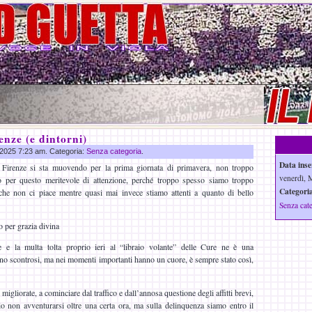
enze (e dintorni)
r 2025 7:23 am. Categoria:
Senza categoria
.
Data inse
 Firenze si sta muovendo per la prima giornata di primavera, non troppo
venerdì, 
io per questo meritevole di attenzione, perché troppo spesso siamo troppo
Categoria
che non ci piace mentre quasi mai invece stiamo attenti a quanto di bello
Senza cat
o per grazia divina
le e la multa tolta proprio ieri al “libraio volante” delle Cure ne è una
sono scontrosi, ma nei momenti importanti hanno un cuore, è sempre stato così,
igliorate, a cominciare dal traffico e dall’annosa questione degli affitti brevi,
o non avventurarsi oltre una certa ora, ma sulla delinquenza siamo entro il