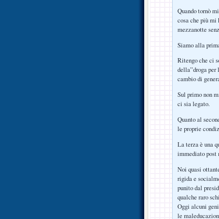
Quando tornò mi 
cosa che più mi 
mezzanotte senza
Siamo alla prima
Ritengo che ci s
della”droga per l
cambio di gener
Sul primo non mi
ci sia legato.
Quanto al second
le proprie condi
La terza è una q
immediato post n
Noi quasi ottant
rigida e socialm
punito dal presid
qualche raro schi
Oggi alcuni geni
le maleducazioni 