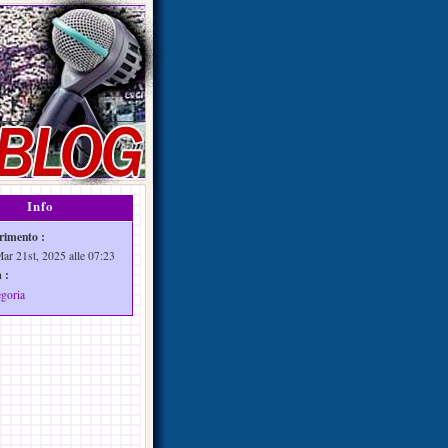
Info
rimento :
Mar 21st, 2025 alle 07:23
 :
egoria