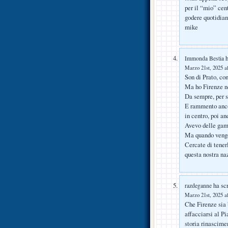
per il “mio” cen
godere quotidia
mike
h
Immonda Bestia
Marzo 21st, 2025 al
Son di Prato, c
Ma ho Firenze n
Da sempre, per 
E rammento ancor
in centro, poi an
Avevo delle gambe
Ma quando vengo 
Cercate di tenerl
questa nostra na
ha scr
razdeganne
Marzo 21st, 2025 al
Che Firenze sia b
affacciarsi al P
storia rinascime