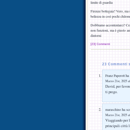
limite di guardia
Firenze bottegaia? Vero, ma 
bellezza in così pochi chilom
Dobbiamo accontentarci? Cert
non funzioni, ma è giusto anc
dintorni
[23] Commenti
23 Commenti su
ha 
Franz Paperott
Marzo 21st, 2025 al
David, per favore
ti prego.
ha scr
maraschino
Marzo 21st, 2025 al
Viaggiando per l’
principali città 