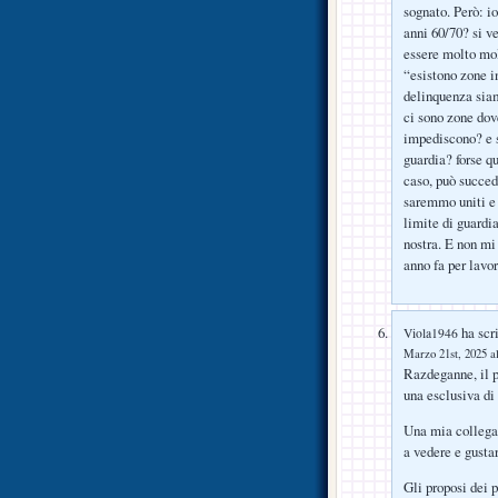
sognato. Però: i
anni 60/70? si v
essere molto molt
“esistono zone i
delinquenza siam
ci sono zone dov
impediscono? e s
guardia? forse q
caso, può succede
saremmo uniti e 
limite di guardia
nostra. E non mi
anno fa per lavor
ha scri
Viola1946
Marzo 21st, 2025 al
Razdeganne, il p
una esclusiva di
Una mia collega 
a vedere e gustar
Gli proposi dei p