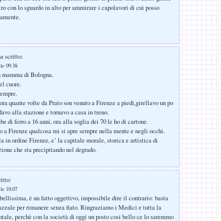
tro con lo sguardo in alto per ammirare i capolavori di cui posso
namente.
a scritto:
le 09:38
on mamma di Bologna.
el cuore.
sempre.
a quante volte da Prato son venuto a Firenze a piedi,girellavo un po
davo alla stazione e tornavo a casa in treno.
 di ferro a 16 anni, ora alla soglia dei 70 le ho di cartone.
a Firenze qualcosa mi si apre sempre nella mente e negli occhi.
a in ordine Firenze, e’ la capitale morale, storica e artistica di
zione che sta precipitando nel degrado.
itto:
le 10:07
ellissima, è un fatto oggettivo, impossibile dire il contrario: basta
iazzale per rimanere senza fiato. Ringraziamo i Medici e tutta la
ntale, perchè con la società di oggi un posto cosi bello ce lo saremmo