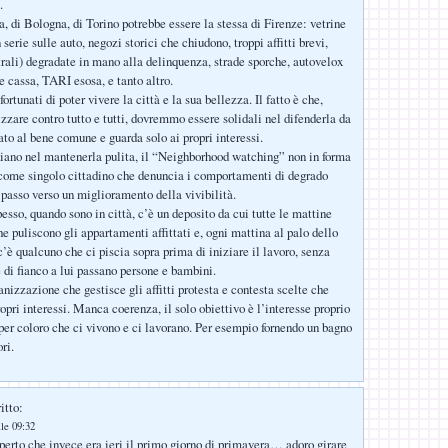
.
, di Bologna, di Torino potrebbe essere la stessa di Firenze: vetrine
n serie sulle auto, negozi storici che chiudono, troppi affitti brevi,
rali) degradate in mano alla delinquenza, strade sporche, autovelox
re cassa, TARI esosa, e tanto altro.
ortunati di poter vivere la città e la sua bellezza. Il fatto è che,
zzare contro tutto e tutti, dovremmo essere solidali nel difenderla da
ato al bene comune e guarda solo ai propri interessi.
idiano nel mantenerla pulita, il “Neighborhood watching” non in forma
come singolo cittadino che denuncia i comportamenti di degrado
 passo verso un miglioramento della vivibilità.
esso, quando sono in città, c’è un deposito da cui tutte le mattine
e puliscono gli appartamenti affittati e, ogni mattina al palo dello
c’è qualcuno che ci piscia sopra prima di iniziare il lavoro, senza
 di fianco a lui passano persone e bambini.
anizzazione che gestisce gli affitti protesta e contesta scelte che
opri interessi. Manca coerenza, il solo obiettivo è l’interesse proprio
o per coloro che ci vivono e ci lavorano. Per esempio fornendo un bagno
ri.
itto:
le 09:32
rto che invece era ieri il primo giorno di primavera… adoro girare