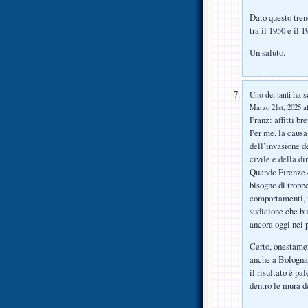
Dato questo trend
tra il 1950 e il 1
Un saluto.
ha sc
Uno dei tanti
Marzo 21st, 2025 al
Franz: affitti br
Per me, la causa
dell’invasione d
civile e della d
Quando Firenze er
bisogno di troppe
comportamenti, il
sudicione che bu
ancora oggi nei 
Certo, onestamen
anche a Bologna,
il risultato è p
dentro le mura de