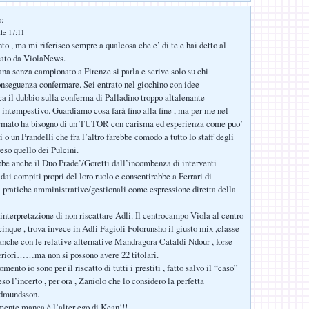
o:
le 17:11
 , ma mi riferisco sempre a qualcosa che e’ di te e hai detto al
tato da ViolaNews.
ana senza campionato a Firenze si parla e scrive solo su chi
conseguenza confermare. Sei entrato nel giochino con idee
rca il dubbio sulla conferma di Palladino troppo altalenante
e intempestivo. Guardiamo cosa farà fino alla fine , ma per me nel
ermato ha bisogno di un TUTOR con carisma ed esperienza come puo’
 o un Prandelli che fra l’altro farebbe comodo a tutto lo staff degli
eso quello dei Pulcini.
ebbe anche il Duo Prade’/Goretti dall’incombenza di interventi
 dai compiti propri del loro ruolo e consentirebbe a Ferrari di
i pratiche amministrative/gestionali come espressione diretta della
interpretazione di non riscattare Adli. Il centrocampo Viola al centro
cinque , trova invece in Adli Fagioli Folorunsho il giusto mix ,classe
,anche con le relative alternative Mandragora Cataldi Ndour , forse
eriori……ma non si possono avere 22 titolari.
ento io sono per il riscatto di tutti i prestiti , fatto salvo il “caso”
o l’incerto , per ora , Zaniolo che lo considero la perfetta
udmundsson.
ente manca è l’alter ego di Kean!!!