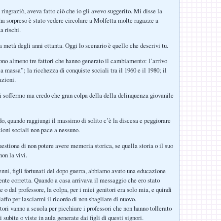
ringraziò, aveva fatto ciò che io gli avevo suggerito. Mi disse la
ha sorpreso è stato vedere circolare a Molfetta molte ragazze a
 rischi.
 metà degli anni ottanta. Oggi lo scenario è quello che descrivi tu.
ono almeno tre fattori che hanno generato il cambiamento: l’arrivo
a massa”; la ricchezza di conquiste sociali tra il 1960 e il 1980; il
azioni.
 soffermo ma credo che gran colpa della della delinquenza giovanile
o, quando raggiungi il massimo di solito c’è la discesa e peggiorare
zioni sociali non pace a nessuno.
uestione di non potere avere memoria storica, se quella storia o il suo
on la vivi.
enni, figli fortunati del dopo guerra, abbiamo avuto una educazione
ente corretta. Quando a casa arrivava il messaggio che ero stato
e o dal professore, la colpa, per i miei genitori era solo mia, e quindi
affo per lasciarmi il ricordo di non sbagliare di nuovo.
tori vanno a scuola per picchiare i professori che non hanno tollerato
subite o viste in aula generate dai figli di questi signori.