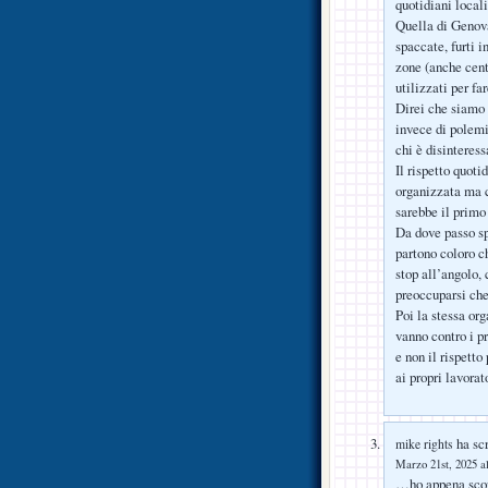
quotidiani locali
Quella di Genova
spaccate, furti i
zone (anche cent
utilizzati per fa
Direi che siamo f
invece di polemi
chi è disinteress
Il rispetto quot
organizzata ma 
sarebbe il primo
Da dove passo sp
partono coloro ch
stop all’angolo, 
preoccuparsi che
Poi la stessa org
vanno contro i pr
e non il rispett
ai propri lavorato
ha scr
mike rights
Marzo 21st, 2025 al
…ho appena scope