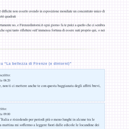
è difficile non esserlo avendo in esposizione mondiale un concentrato unico di
etri quadrati
amente no, e Firenzedintorni.it ogni giorno fa le pulci a quello che ci sembra
he ogni tanto riflettere sull’immensa fortuna di essere nati proprio qui, o nei
 “La bellezza di Firenze (e dintorni)”
scritto:
le 08:20
, non ti ci mettere anche te con questa baggianata degli affitti brevi,
itto:
le 09:00
Italia e risiedendo per periodi più o meno lunghi in alcune tra le
la mattina mi soffermo a leggere fuori dalle edicole le locandine dei