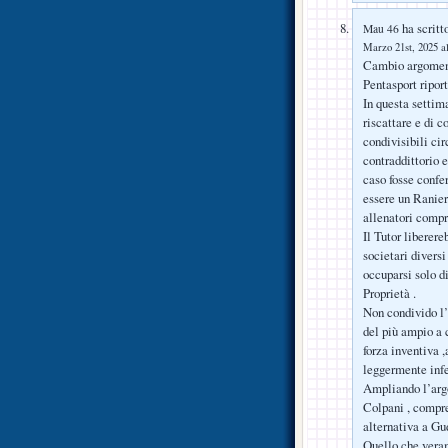
ha scritt
Mau 46
Marzo 21st, 2025 al
Cambio argomento
Pentasport ripor
In questa settim
riscattare e di 
condivisibili ci
contraddittorio 
caso fosse conf
essere un Ranieri
allenatori compr
Il Tutor liberer
societari diversi
occuparsi solo d
Proprietà .
Non condivido l’
del più ampio a 
forza inventiva 
leggermente inf
Ampliando l’argom
Colpani , compres
alternativa a G
Quello che veram