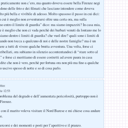
o praticamente non c’ero, ma quanto doveva essere bella Firenze negi
edono delle foto e dei filmati che lasciano intendere come doveva
o più bella e vivibile di adesso. Molto spassoso il passo in cui dici:
n cui è meglio non avventurarsi oltre una certa ora, ma sulla
o entro il limite di guardia” dico: ma siamo impazziti? In casa mia,
e è meglio che non ci vada perchè dei barbari venuti da lontano me lo
iamo dentro i limiti di guardia? che vuol dire? quali sono i limiti di
uando non tocca a qualcuno di noi e delle nostre famiglie? ma è un
re a tutti di vivere qualche brutta avventura. Una volta, forse ci
ribellati, ora subiamo in silenzio accontentandoci di “stare sotto al
” e forse ci meritiamo di essere costretti ad avere paura in casa
 dite che non è vero, perchè per fortuna ora non più ma fino a qualche
o uscivo spesso di notte e so di cosa parlo.
tto:
le 12:53
roblema del degrado e dell’aumentata pericolosità, purtroppo non è
 Firenze.
con il marito voleva visitare il Nord Barese e mi chiese cosa andare
e.
ercorsi e dei momenti e posti per l’aperitivo e il pranzo.