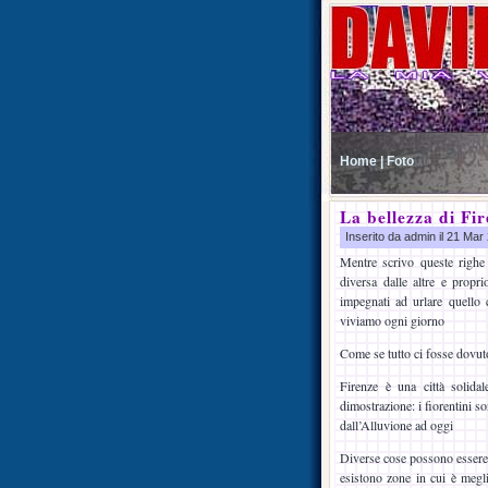
Home |
Foto
La bellezza di Fir
Inserito da admin il 21 Ma
Mentre scrivo queste righe
diversa dalle altre e propr
impegnati ad urlare quello 
viviamo ogni giorno
Come se tutto ci fosse dovut
Firenze è una città solida
dimostrazione: i fiorentini 
dall’Alluvione ad oggi
Diverse cose possono essere m
esistono zone in cui è megli