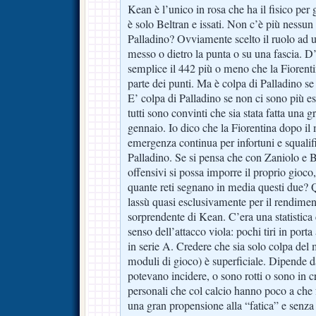
Kean è l’unico in rosa che ha il fisico per 
è solo Beltran e issati. Non c’è più nessun
Palladino? Ovviamente scelto il ruolo ad u
messo o dietro la punta o su una fascia. D
semplice il 442 più o meno che la Fiorenti
parte dei punti. Ma è colpa di Palladino s
E’ colpa di Palladino se non ci sono più 
tutti sono convinti che sia stata fatta una
gennaio. Io dico che la Fiorentina dopo il
emergenza continua per infortuni e squalif
Palladino. Se si pensa che con Zaniolo e B
offensivi si possa imporre il proprio gioco,
quante reti segnano in media questi due? Q
lassù quasi esclusivamente per il rendimen
sorprendente di Kean. C’era una statistica
senso dell’attacco viola: pochi tiri in porta
in serie A. Credere che sia solo colpa del
moduli di gioco) è superficiale. Dipende da
potevano incidere, o sono rotti o sono in 
personali che col calcio hanno poco a che f
una gran propensione alla “fatica” e senza