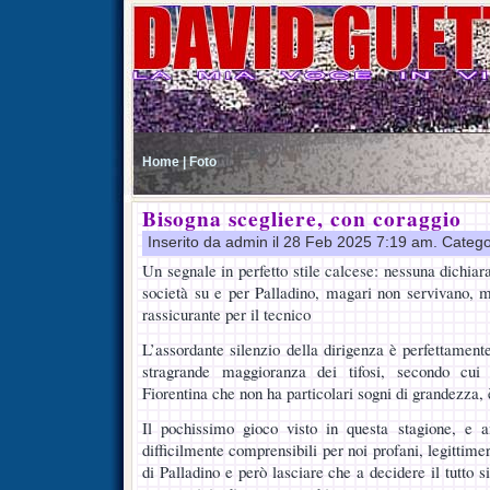
Home |
Foto
Bisogna scegliere, con coraggio
Inserito da admin il 28 Feb 2025 7:19 am. Catego
Un segnale in perfetto stile calcese: nessuna dichiara
società su e per Palladino, magari non servivano, 
rassicurante per il tecnico
L’assordante silenzio della dirigenza è perfettamente
stragrande maggioranza dei tifosi, secondo cui 
Fiorentina che non ha particolari sogni di grandezza, 
Il pochissimo gioco visto in questa stagione, e an
difficilmente comprensibili per noi profani, legittim
di Palladino e però lasciare che a decidere il tutto s