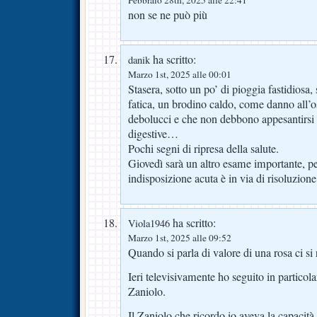
Febbraio 28th, 2025 alle 22:41
non se ne può più
ha scritto:
danik
Marzo 1st, 2025 alle 00:01
Stasera, sotto un po’ di pioggia fastidiosa, 
fatica, un brodino caldo, come danno all’o
debolucci e che non debbono appesantirsi p
digestive…
Pochi segni di ripresa della salute.
Giovedì sarà un altro esame importante, per
indisposizione acuta è in via di risoluzione
ha scritto:
Viola1946
Marzo 1st, 2025 alle 09:52
Quando si parla di valore di una rosa ci si r
Ieri televisivamente ho seguito in particola
Zaniolo.
Il Zaniolo che ricordo io aveva la capacità