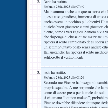
ha scritto:
Dario
Febbraio 28th, 2025 alle 07:40
Ma insomma anche con questa storia che l
questa rosa grandiosa, immensa di chissà 
anche essere un pochino più obiettivi.Ha u
qualche buon giocatore e tanti giocatori c
niente, come i vari Fagioli Zaniolo e via 
che disponga di chissà quale materiale um
ripeterà il solito campionato degli scorsi 
un settimo/ Ottavo posto senza andare oltre
Italiano:anche lui ripeterà il solito medioc
solito,sotto il vestito niente.
ha scritto:
nedo
Febbraio 28th, 2025 alle 08:26
Secondo me Firenze ha bisogno di cambiar
propria squadra. A me sorprende che la mas
conto di essere presa per le mele dai soliti
si chiamano “opinion makers”) probabilme
Firenze dovrebbe difendere chiunque sieda
Fiorentina perché l’esperienza viola è cost