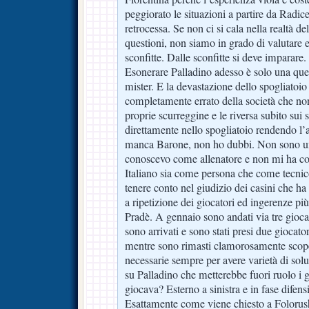
peggiorato le situazioni a partire da Radic
retrocessa. Se non ci si cala nella realtà del
questioni, non siamo in grado di valutare e
sconfitte. Dalle sconfitte si deve imparare.
Esonerare Palladino adesso è solo una ques
mister. E la devastazione dello spogliatoio
completamente errato della società che non 
proprie scurreggine e le riversa subito sui 
direttamente nello spogliatoio rendendo l’a
manca Barone, non ho dubbi. Non sono un 
conoscevo come allenatore e non mi ha col
Italiano sia come persona che come tecni
tenere conto nel giudizio dei casini che ha 
a ripetizione dei giocatori ed ingerenze pi
Pradè. A gennaio sono andati via tre giocat
sono arrivati e sono stati presi due giocato
mentre sono rimasti clamorosamente scoper
necessarie sempre per avere varietà di solu
su Palladino che metterebbe fuori ruolo 
giocava? Esterno a sinistra e in fase difen
Esattamente come viene chiesto a Foloru