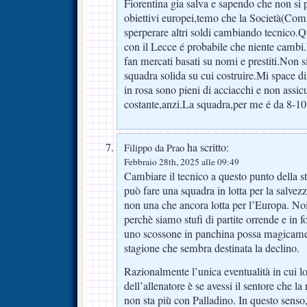
Fiorentina gia salva e sapendo che non si
obiettivi europei,temo che la Società(Com
sperperare altri soldi cambiando tecnico.
con il Lecce é probabile che niente cambi.
fan mercati basati su nomi e prestiti.Non si
squadra solida su cui costruire.Mi space di
in rosa sono pieni di acciacchi e non assi
costante,anzi.La squadra,per me é da 8-10
ha scritto:
Filippo da Prao
Febbraio 28th, 2025 alle 09:49
Cambiare il tecnico a questo punto della s
può fare una squadra in lotta per la salvezza
non una che ancora lotta per l’Europa. Noi
perchè siamo stufi di partite orrende e in
uno scossone in panchina possa magicame
stagione che sembra destinata la declino.
Razionalmente l’unica eventualità in cui lo
dell’allenatore è se avessi il sentore che l
non sta più con Palladino. In questo senso,