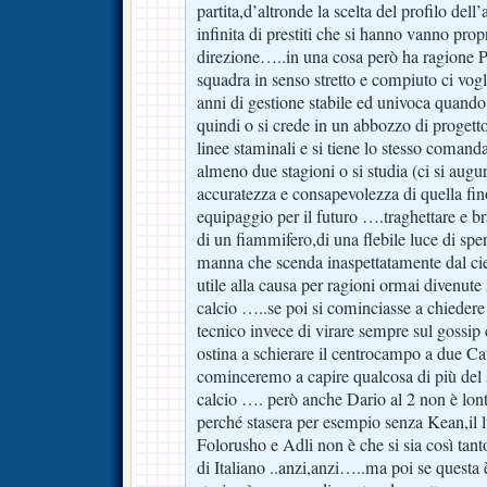
partita,d’altronde la scelta del profilo dell’
infinita di prestiti che si hanno vanno prop
direzione…..in una cosa però ha ragione P
squadra in senso stretto e compiuto ci vog
anni di gestione stabile ed univoca quand
quindi o si crede in un abbozzo di progett
linee staminali e si tiene lo stesso comand
almeno due stagioni o si studia (ci si aug
accuratezza e consapevolezza di quella fin
equipaggio per il futuro ….traghettare e br
di un fiammifero,di una flebile luce di spe
manna che scenda inaspettatamente dal cie
utile alla causa per ragioni ormai divenut
calcio …..se poi si cominciasse a chiedere
tecnico invece di virare sempre sul gossip 
ostina a schierare il centrocampo a due C
cominceremo a capire qualcosa di più del s
calcio …. però anche Dario al 2 non è lont
perché stasera per esempio senza Kean,il
Folorusho e Adli non è che si sia così tanto
di Italiano ..anzi,anzi…..ma poi se questa 