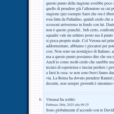
questo punto della stagione avrebbe poco
quello di prendere già l’allenatore su cui 
stagione (per esempio Sarri che ora è libero
rosa fatta da Palladino, quindi credo che a
scossoni arriveremo in fondo con lui. Dari
non è questo granchè.. beh certo, confronta
squadre vale un settimo posto ma il punt
si gioca proprio male. Col Verona nel pr
addormentare, abbiamo i giocatori per pot
cosi. Non sono un nostalgico di Italiano, 
ma a questo punto possiamo dire che era m
Anch’io come molti credo che sarebbe meg
tecnici di esperienza e lasciar perdere i g
a farsi le ossa: se non sono bravi fanno da
via. La Roma ha dovuto prendere Ranieri 
decente, non sempre gioventù è sinonimo 
ha scritto:
Vibennal
Febbraio 28th, 2025 alle 09:25
Sono globalmente d’accordo con te David.