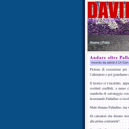
Home |
Foto
Andare oltre Pall
Inserito da admin il 14 Ge
Plotone di esecuzione per 
l’allenatore e poi guardiamo
Il tecnico si è incartato, ap
sostituti credibili, a meno
ciambella di salvataggio c
licenziando Palladino si riso
Male dunque Palladino, ma v
Di calciatori che durano tre
alla prima contrarietà?