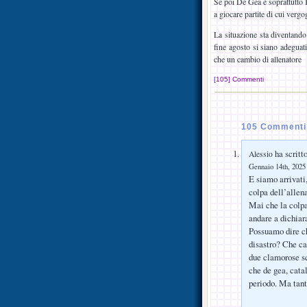
Se poi De Gea e soprattutto 
a giocare partite di cui verg
La situazione sta diventando 
fine agosto si siano adeguat
che un cambio di allenatore
[105] Commenti
105 Commenti 
ha scritto
Alessio
Gennaio 14th, 2025 
E siamo arrivati
colpa dell’allen
Mai che la colpa 
andare a dichiar
Possuamo dire ch
disastro? Che cat
due clamorose s
che de gea, catal
periodo. Ma tant