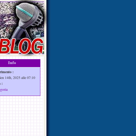
Info
rimento :
Gen 14th, 2025 alle 07:10
 :
egoria