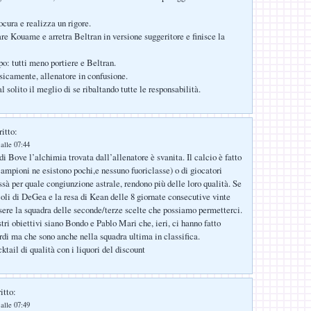
ocura e realizza un rigore.
are Kouame e arretra Beltran in versione suggeritore e finisce la
o: tutti meno portiere e Beltran.
sicamente, allenatore in confusione.
 solito il meglio di se ribaltando tutte le responsabilità.
itto:
alle 07:44
di Bove l’alchimia trovata dall’allenatore è svanita. Il calcio è fatto
campioni ne esistono pochi,e nessuno fuoriclasse) o di giocatori
ssà per quale congiunzione astrale, rendono più delle loro qualità. Se
oli di DeGea e la resa di Kean delle 8 giornate consecutive vinte
sere la squadra delle seconde/terze scelte che possiamo permetterci.
tri obiettivi siano Bondo e Pablo Mari che, ieri, ci hanno fatto
erdi ma che sono anche nella squadra ultima in classifica.
cktail di qualità con i liquori del discount
itto:
alle 07:49