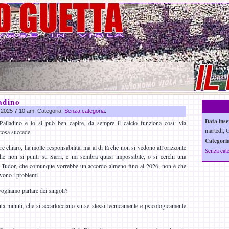
adino
n 2025 7:10 am. Categoria:
Senza categoria
.
Data inse
Palladino e lo si può ben capire, da sempre il calcio funziona così: via
martedì, 
 cosa succede
Categoria
pare chiaro, ha molte responsabilità, ma al di là che non si vedono all’orizzonte
Senza cat
 che non si punti su Sarri, e mi sembra quasi impossibile, o si cerchi una
on Tudor, che comunque vorrebbe un accordo almeno fino al 2026, non è che
lvono i problemi
ogliamo parlare dei singoli?
nta minuti, che si accartocciano su se stessi tecnicamente e psicologicamente