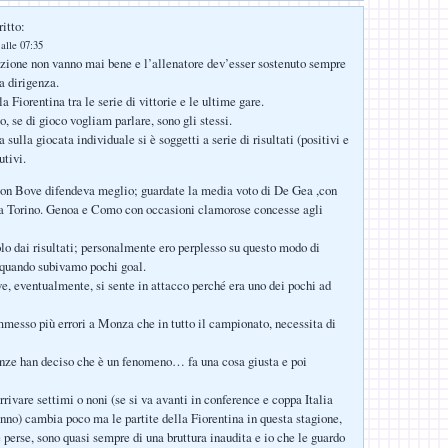
itto:
alle 07:35
uzione non vanno mai bene e l’allenatore dev’esser sostenuto sempre
a dirigenza.
 Fiorentina tra le serie di vittorie e le ultime gare.
co, se di gioco vogliam parlare, sono gli stessi.
 sulla giocata individuale si è soggetti a serie di risultati (positivi e
utivi.
con Bove difendeva meglio; guardate la media voto di De Gea ,con
a Torino. Genoa e Como con occasioni clamorose concesse agli
lo dai risultati; personalmente ero perplesso su questo modo di
 quando subivamo pochi goal.
e, eventualmente, si sente in attacco perché era uno dei pochi ad
esso più errori a Monza che in tutto il campionato, necessita di
ze han deciso che è un fenomeno… fa una cosa giusta e poi
rivare settimi o noni (se si va avanti in conference e coppa Italia
nno) cambia poco ma le partite della Fiorentina in questa stagione,
 perse, sono quasi sempre di una bruttura inaudita e io che le guardo