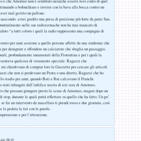
o è che Amoruso non è sembrato neanche essersi reso conto di quel
ntinuando a bofonchiare e inveire con la bava alla bocca contro un
 aver mal gestito un pallone.
 nascondo: avrei gradito una presa di posizione più forte da parte Sua.
 puntualmente nelle sue radiocronache non ha mai mancato di
aluto “a tutti coloro i quali la radio rappresenta una compagna di
vorato per anni assieme a quelle persone affette da una sindrome che
 per denigrare e offendere un calciatore che sbaglia un passaggio.
ali, profondamente innamorati della Fiorentina e per i quali la
esentava qualcosa di veramente speciale. Ragazzi che
mi chiedevano di comprar loro la Gazzetta per cercare gli articoli
azzi che non si perdevano un Penta o una diretta. Ragazzi che ho
o stadio per anni, quando Bati e Rui calcavano il Franchi.
stati infangati dall’infelice uscita di ieri sera di Amoruso.
ero che possano giungere presto le scuse di Amoruso, magari dopo un
di stop, durante le quali potrà riflettere su quello che ha fatto. Un po’
se fai un intervento da macellaio ti prendi rosso e due giornate, così
e la pedata la tiri con le parole.
mprensione e per l’attenzione.
alle 08:10