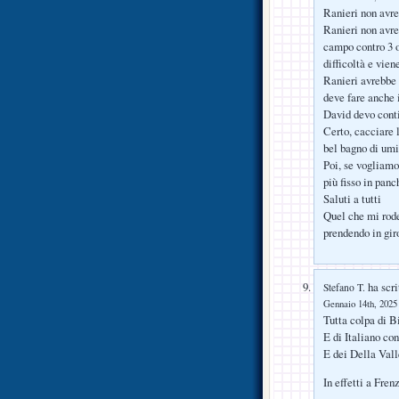
Ranieri non avr
Ranieri non avre
campo contro 3 op
difficoltà e viene
Ranieri avrebbe 
deve fare anche 
David devo cont
Certo, cacciare 
bel bagno di um
Poi, se vogliamo
più fisso in pan
Saluti a tutti
Quel che mi rode
prendendo in giro
ha scri
Stefano T.
Gennaio 14th, 2025 
Tutta colpa di 
E di Italiano co
E dei Della Va
In effetti a Fren