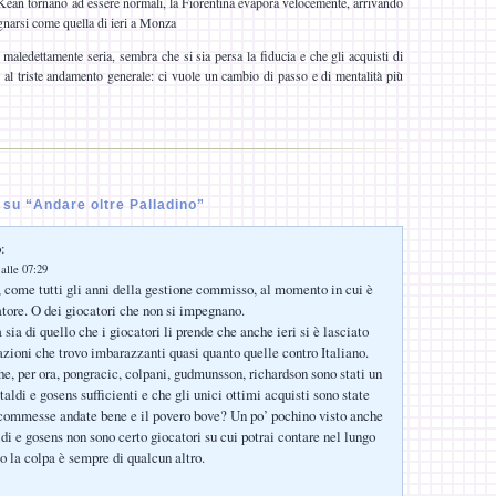
Kean tornano ad essere normali, la Fiorentina evapora velocemente, arrivando
ognarsi come quella di ieri a Monza
maledettamente seria, sembra che si sia persa la fiducia e che gli acquisti di
i al triste andamento generale: ci vuole un cambio di passo e di mentalità più
su “Andare oltre Palladino”
:
alle 07:29
, come tutti gli anni della gestione commisso, al momento in cui è
atore. O dei giocatori che non si impegnano.
sia di quello che i giocatori li prende che anche ieri si è lasciato
azioni che trovo imbarazzanti quasi quanto quelle contro Italiano.
e, per ora, pongracic, colpani, gudmunsson, richardson sono stati un
aldi e gosens sufficienti e che gli unici ottimi acquisti sono state
commesse andate bene e il povero bove? Un po’ pochino visto anche
di e gosens non sono certo giocatori su cui potrai contare nel lungo
o la colpa è sempre di qualcun altro.