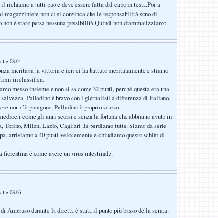
il richiamo a tutti può e deve essere fatta dal capo in testa.Poi a
 al magazziniere non ci si convinca che le responsabilità sono di
 non è stato persa nessuna possibilità.Quindi non drammatizziamo.
alle 08:04
nza meritava la vittoria e ieri ci ha battuto meritatamente e stiamo
timi in classifica.
amo messo insieme e non si sa come 32 punti, perché questa era una
 salvezza. Palladino è bravo con i giornalisti a differenza di Italiano,
re non c’è paragone, Palladino è proprio scarso.
 mediocri come gli anni scorsi e senza la fortuna che abbiamo avuto in
 Torino, Milan, Lazio, Cagliari ,le perdiamo tutte. Siamo da serie
opa, arriviamo a 40 punti velocemente e chiudiamo questo schifo di
a fiorentina è come avere un virus intestinale.
alle 08:06
 di Amoruso durante la diretta è stata il punto più basso della serata.