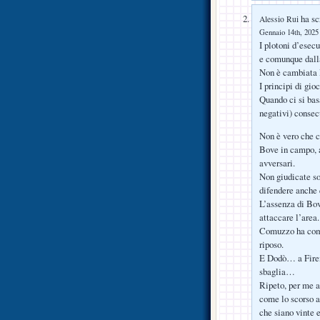
ha scr
Alessio Rui
Gennaio 14th, 2025 
I plotoni d’esec
e comunque dall
Non è cambiata la
I principi di gio
Quando ci si basa
negativi) consec
Non è vero che 
Bove in campo, 
avversari.
Non giudicate so
difendere anche
L’assenza di Bov
attaccare l’area.
Comuzzo ha comm
riposo.
E Dodò… a Firen
sbaglia…
Ripeto, per me ar
come lo scorso a
che siano vinte e