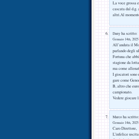
La voce grossa e 
cascata dal d.g.
altri.Al momento
ha scritto:
Dany
Gennaio 14th, 2025 
All’andata il Mo
parlando degli ul
Fortuna che abbi
stagione da lotta
ma come allenato
I giocatori sono
gare come Genoa,
B, altro che eur
campionato.
Vedere giocare l
ha scritto:
Marco
Gennaio 14th, 2025 
Caro Direttore,
L’infelice uscita