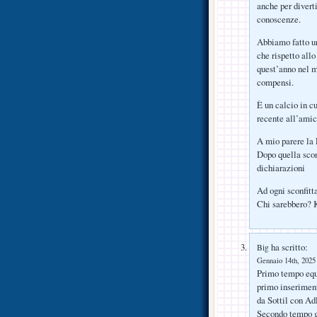
anche per diverti
conoscenze.
Abbiamo fatto u
che rispetto allo
quest’anno nel 
compensi.
È un calcio in cu
recente all’ami
A mio parere la 
Dopo quella scon
dichiarazioni
Ad ogni sconfitt
Chi sarebbero? 
ha scritto:
Big
Gennaio 14th, 2025 
Primo tempo equi
primo inseriment
da Sottil con Adl
Secondo tempo gr