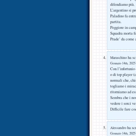
difendiamo più.
L’argentino si pr
Paladino fa entr
partita.
Peggiore in camp
Squadra morta fi
Prade’ da come al
ha scr
Maraschino
Gennaio 14th, 2025 
Con l’infortunio 
o di top player (
normali che, chi
togliamo i mirac
ritorniamo ad es
Sembra che i nos
vedere i sorci v
Difficile fare co
ha scr
Alessandro
Gennaio 14th, 2025 