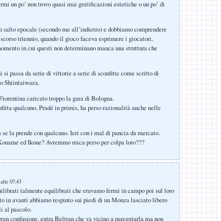
rmi un po’ non trovo quasi mai gratificazioni estetiche o un po’ di
n salto epocale (secondo me all’indietro) e dobbiamo comprendere
 scorso triennio, quando il gioco faceva esprimere i giocatori,
momento in cui questi non determinano manca una struttura che
i si passa da serie di vittorie a serie di sconfitte come scritto di
co Shiintaiwaza.
Fiorentina caricato troppo la gara di Bologna.
fitta qualcuno, Pradé in primis, ha perso razionalità anche nelle
a se la prende con qualcuno. Ieri con i mal di pancia da mercato.
Kouame ed Ikone? Avremmo mica perso per colpa loro???
alle 07:43
librati talmente equilibrati che eravamo fermi in campo poi sul loro
o in avanti abbiamo respinto sui piedi di un Monza lasciato libero
i al pascolo.
an confusione, entra Beltran che va vicino a pareggiarla ma non