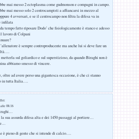
ebbe mai messo 2 ectoplasma come gudmonson e compagni in campo.
bbe mai messo solo 2 centrocampisti a affiancarsi in mezzo al
pure 4 avversari, e se il centrocampo non filtra la difesa va in
 infilata
da tempo fatto riposare Dodo’ che fisiologicamente è stanco e adesso
il lavoro di Colpani
inuare?
l’allenatore è sempre controproducente ma anche lui si deve fare un
iltà….
 metterla sul goliardico e sul superstizioso, da quando Biraghi non è
china abbiamo smesso di vincere.
, oltre ad avere perso una gigantesca occasione, è che ci stanno
 in tutta Italia….
tto:
alle 08:16
Biraghi…
n la sua assurda difesa alta e dei 1450 passaggi al portiere…
lle…
ze è pieno di gente che si intende di calcio….