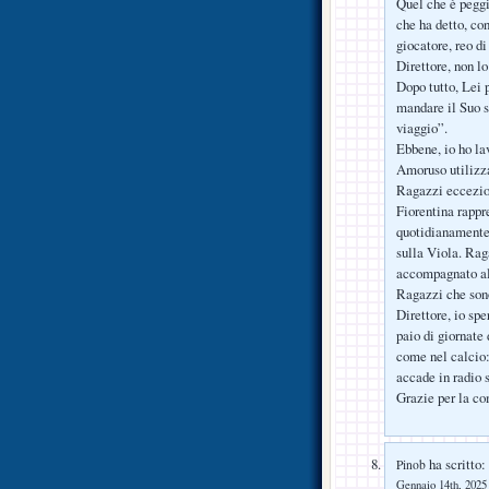
Quel che è peggi
che ha detto, co
giocatore, reo di
Direttore, non lo
Dopo tutto, Lei
mandare il Suo s
viaggio”.
Ebbene, io ho la
Amoruso utilizza
Ragazzi eccezion
Fiorentina rappr
quotidianamente 
sulla Viola. Rag
accompagnato all
Ragazzi che sono 
Direttore, io sp
paio di giornate 
come nel calcio: 
accade in radio s
Grazie per la co
ha scritto:
Pinob
Gennaio 14th, 2025 