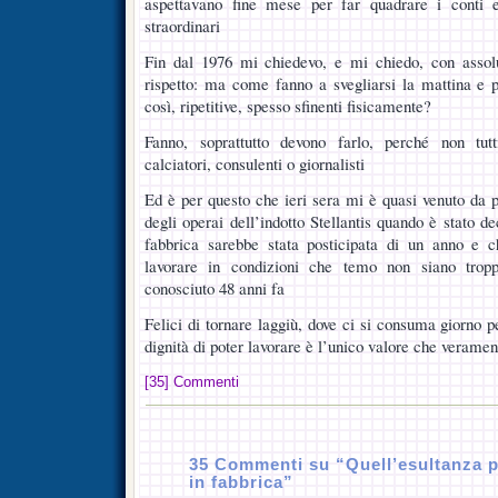
aspettavano fine mese per far quadrare i conti 
straordinari
Fin dal 1976 mi chiedevo, e mi chiedo, con assol
rispetto: ma come fanno a svegliarsi la mattina e p
così, ripetitive, spesso sfinenti fisicamente?
Fanno, soprattutto devono farlo, perché non tutt
calciatori, consulenti o giornalisti
Ed è per questo che ieri sera mi è quasi venuto da p
degli operai dell’indotto Stellantis quando è stato de
fabbrica sarebbe stata posticipata di un anno e c
lavorare in condizioni che temo non siano trop
conosciuto 48 anni fa
Felici di tornare laggiù, dove ci si consuma giorno 
dignità di poter lavorare è l’unico valore che veramen
[35] Commenti
35 Commenti su “Quell’esultanza p
in fabbrica”