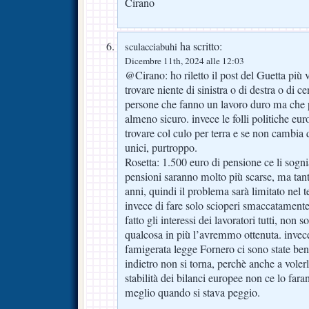
Cirano
ha scritto:
sculacciabuhi
Dicembre 11th, 2024 alle 12:03
@Cirano: ho riletto il post del Guetta più 
trovare niente di sinistra o di destra o di cen
persone che fanno un lavoro duro ma che 
almeno sicuro. invece le folli politiche eur
trovare col culo per terra e se non cambia
unici, purtroppo.
Rosetta: 1.500 euro di pensione ce li sogni
pensioni saranno molto più scarse, ma tan
anni, quindi il problema sarà limitato nel 
invece di fare solo scioperi smaccatamente
fatto gli interessi dei lavoratori tutti, non s
qualcosa in più l’avremmo ottenuta. invec
famigerata legge Fornero ci sono state ben 
indietro non si torna, perchè anche a volerl
stabilità dei bilanci europee non ce lo fara
meglio quando si stava peggio.