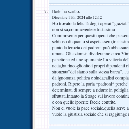
ha scritto:
Dario
Dicembre 11th, 2024 alle 12:12
Ho trovato la felicità degli operai “grazia
non si sa,commovente e tristissima
Commovente per questi operai che passe
schifoso di quanto si aspettassero,tristissi
punto la ferocia dei padroni può abbassare i
umana.Gli azionisti divideranno circa 30mld
panettone ed uno spumante.La vittoria dell
netta,ha rincoglionito i propri dipendenti r
stronzata”del siamo sulla stessa barca”…u
da ignoranza politica e sindacalisti compiac
padroni. Ripeto la parla *padroni* perché c
determinati di sempre a ridurre in poltigli
sfruttati.Intanto la Strage sul lavoro continu
e con quelle ipocrite faccie contrite.
Non ci vuole la pace sociale,quella serve a
vuole la giustizia sociale che si raggiung