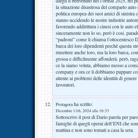
dargli il benvenuto nel l’ormai 2025, mi pe
la situazione disastrosa del comparto auto è
politica europea dei suoi amici di sinistra
stanno uccidendo le nostre industrie autom
favorendo addirittura i cinesi con le auto el
sinceramente non lo so, però è cosi. para
“padroni” come li chiama l’ottocentesco Da
barca dei loro dipendenti perchè questa str
rimettere anche loro, ma la loro barca, c
grossa e difficilmente affonderà. però, raga
ce la siamo voluta, abbiamo messo a com
company e ora ce li dobbiamo puppare con t
attente ai problemi delle identità di genere 
lavoratori.
ha scritto:
Protagora
Dicembre 11th, 2024 alle 16:33
Sottoscrivo il post di Dario parola per par
famiglie di quegli operai dell’ENI che sono
mattina e non sono tornati a casa la sera.