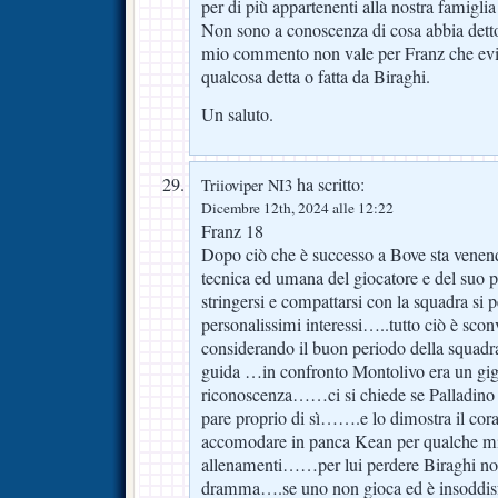
per di più appartenenti alla nostra famiglia 
Non sono a conoscenza di cosa abbia detto 
mio commento non vale per Franz che evi
qualcosa detta o fatta da Biraghi.
Un saluto.
ha scritto:
Triioviper NI3
Dicembre 12th, 2024 alle 12:22
Franz 18
Dopo ciò che è successo a Bove sta venendo
tecnica ed umana del giocatore e del suo 
stringersi e compattarsi con la squadra si p
personalissimi interessi…..tutto ciò è sco
considerando il buon periodo della squadra 
guida …in confronto Montolivo era un giga
riconoscenza……ci si chiede se Palladino
pare proprio di sì…….e lo dimostra il cora
accomodare in panca Kean per qualche min
allenamenti……per lui perdere Biraghi no
dramma….se uno non gioca ed è insoddisf