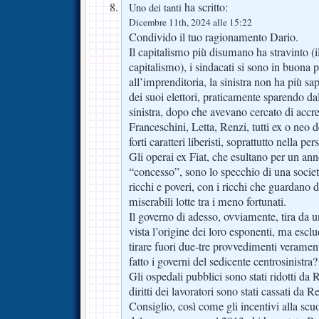
ha scritto:
Uno dei tanti
Dicembre 11th, 2024 alle 15:22
Condivido il tuo ragionamento Dario.
Il capitalismo più disumano ha stravinto (i
capitalismo), i sindacati si sono in buona p
all’imprenditoria, la sinistra non ha più sa
dei suoi elettori, praticamente sparendo d
sinistra, dopo che avevano cercato di accr
Franceschini, Letta, Renzi, tutti ex o neo 
forti caratteri liberisti, soprattutto nella pe
Gli operai ex Fiat, che esultano per un ann
“concesso”, sono lo specchio di una societ
ricchi e poveri, con i ricchi che guardano d
miserabili lotte tra i meno fortunati.
Il governo di adesso, ovviamente, tira da 
vista l’origine dei loro esponenti, ma escl
tirare fuori due-tre provvedimenti verament
fatto i governi del sedicente centrosinistra?
Gli ospedali pubblici sono stati ridotti da
diritti dei lavoratori sono stati cassati da 
Consiglio, così come gli incentivi alla scuo