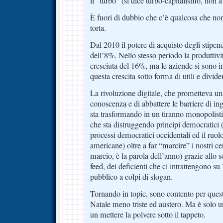
il “turbo” (si dice turbo-capitalismo, non a
È fuori di dubbio che c’è qualcosa che non
torta.
Dal 2010 il potere di acquisto degli stipendi
dell’8%. Nello stesso periodo la produttività
cresciuta del 16%, ma le aziende si sono int
questa crescita sotto forma di utili e divide
La rivoluzione digitale, che prometteva u
conoscenza e di abbattere le barriere di ing
sta trasformando in un tiranno monopolistic
che sta distruggendo principi democratici 
processi democratici occidentali ed il ruolo
americane) oltre a far “marcire” i nostri cer
marcio, è la parola dell’anno) grazie allo 
feed, dei deficienti che ci intrattengono su
pubblico a colpi di slogan.
Tornando in topic, sono contento per ques
Natale meno triste ed austero. Ma è solo 
un mettere la polvere sotto il tappeto.