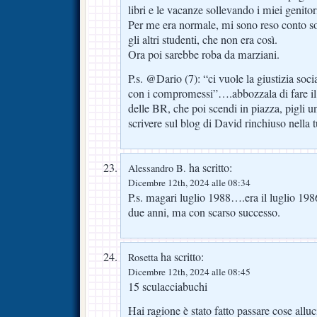
libri e le vacanze sollevando i miei genito
Per me era normale, mi sono reso conto s
gli altri studenti, che non era così.
Ora poi sarebbe roba da marziani.
P.s. @Dario (7): “ci vuole la giustizia soc
con i compromessi”….abbozzala di fare il
delle BR, che poi scendi in piazza, pigli un
scrivere sul blog di David rinchiuso nella t
ha scritto:
Alessandro B.
Dicembre 12th, 2024 alle 08:34
P.s. magari luglio 1988….era il luglio 19
due anni, ma con scarso successo.
ha scritto:
Rosetta
Dicembre 12th, 2024 alle 08:45
15 sculacciabuchi
Hai ragione è stato fatto passare cose all