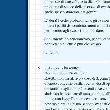
impedisce di fare ciò che tu dici. Poi, sic
problema di spreco delle risorse e di evasi
anche spesso stimolata dai governi.
E’ dura! Perchè probabilmente gli evasori 
massa i partiti del condono, mentre i duri e
permettono agli evasori di comandare.
Ovviamente ho generalizzato, per cui ci s
non votano e i duri e puri che votano.
Un saluto.
ha scritto:
sculacciabuhi
Dicembre 11th, 2024 alle 18:07
Rosetta, non mi riferivo a cose di decenni 
ottenuto conquiste basilari per la vita di o
ovviamente agli anni più recenti dove con le
sindacato ha accettato di tutto e di più dall’
famigerata legge Fornero ecc. ecc., senza b
governo c’era la sinistra. si sono svegliati 
spudoratamente solo politici perchè c’è la