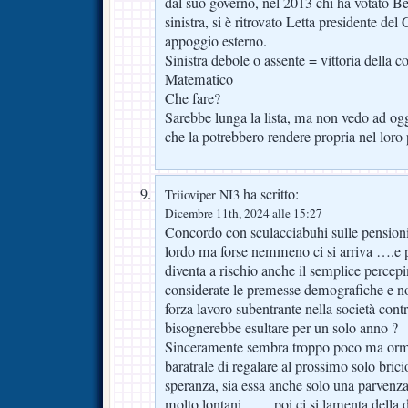
dal suo governo, nel 2013 chi ha votato Ber
sinistra, si è ritrovato Letta presidente de
appoggio esterno.
Sinistra debole o assente = vittoria della c
Matematico
Che fare?
Sarebbe lunga la lista, ma non vedo ad oggi 
che la potrebbero rendere propria nel loro
ha scritto:
Triioviper NI3
Dicembre 11th, 2024 alle 15:27
Concordo con sculacciabuhi sulle pensioni f
lordo ma forse nemmeno ci si arriva ….e p
diventa a rischio anche il semplice percep
considerate le premesse demografiche e no
forza lavoro subentrante nella società con
bisognerebbe esultare per un solo anno ?
Sinceramente sembra troppo poco ma ormai
baratrale di regalare al prossimo solo bric
speranza, sia essa anche solo una parvenz
molto lontani ……poi ci si lamenta della de