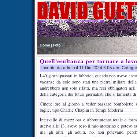
Home |
Foto
Quell’esultanza per tornare a lav
Inserito da admin il 11 Dic 2024 6:05 am. Catego
I 40 giorni passati in fabbrica quando non avevo anc
vacanze da solo sono stati una pietra miliare della 
andrebbero non solo rifatti, ma resi obbligatori nel
della categoria dei futuri giornalisti che si lamenta di 
Cinque ore al giorno a veder passare bombolette 
biglie, tipo Charlie Chaplin in Tempi Moderni
Intervallo di mezz’ora e abbrutimento totale e for
uscivo alle 13, avevo però il mio motorino e potevo ra
ma gli altri, gli adulti, no, non potevano, per