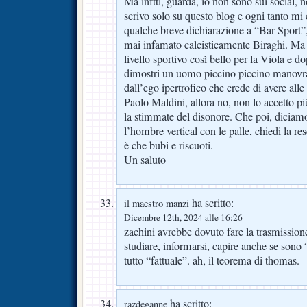
Ma inftti, guarda, io non sono sui social, n
scrivo solo su questo blog e ogni tanto m
qualche breve dichiarazione a “Bar Sport”,
mai infamato calcisticamente Biraghi. Ma
livello sportivo così bello per la Viola e do
dimostri un uomo piccino piccino manovra
dall’ego ipertrofico che crede di avere all
Paolo Maldini, allora no, non lo accetto p
la stimmate del disonore. Che poi, diciamo
l’hombre vertical con le palle, chiedi la re
è che bubi e riscuoti.
Un saluto
ha scritto:
il maestro manzi
Dicembre 12th, 2024 alle 16:26
zachini avrebbe dovuto fare la trasmission
studiare, informarsi, capire anche se sono
tutto “fattuale”. ah, il teorema di thomas.
ha scritto:
razdeganne