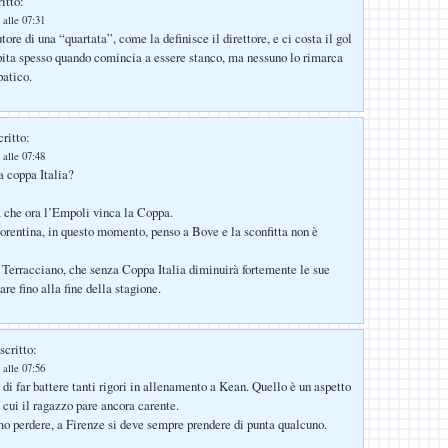
itto:
 alle 07:31
re di una “quartata”, come la definisce il direttore, e ci costa il gol
apita spesso quando comincia a essere stanco, ma nessuno lo rimarca
patico.
ritto:
 alle 07:48
a coppa Italia?
a che ora l’Empoli vinca la Coppa.
orentina, in questo momento, penso a Bove e la sconfitta non è
 Terracciano, che senza Coppa Italia diminuirà fortemente le sue
are fino alla fine della stagione.
scritto:
 alle 07:56
o di far battere tanti rigori in allenamento a Kean. Quello è un aspetto
u cui il ragazzo pare ancora carente.
mo perdere, a Firenze si deve sempre prendere di punta qualcuno.