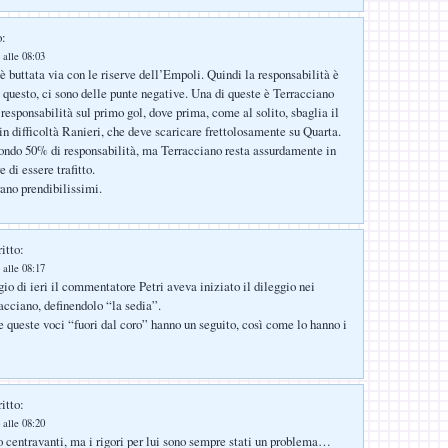
o:
 alle 08:03
è buttata via con le riserve dell’Empoli. Quindi la responsabilità è
o questo, ci sono delle punte negative. Una di queste è Terracciano
responsabilità sul primo gol, dove prima, come al solito, sbaglia il
in difficoltà Ranieri, che deve scaricare frettolosamente su Quarta.
condo 50% di responsabilità, ma Terracciano resta assurdamente in
e di essere trafitto.
rano prendibilissimi.
itto:
 alle 08:17
io di ieri il commentatore Petri aveva iniziato il dileggio nei
racciano, definendolo “la sedia”.
e queste voci “fuori dal coro” hanno un seguito, così come lo hanno i
itto:
 alle 08:20
 centravanti, ma i rigori per lui sono sempre stati un problema…