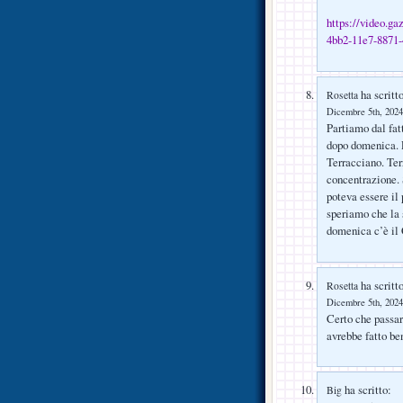
https://video.ga
4bb2-11e7-8871
ha scritto
Rosetta
Dicembre 5th, 2024
Partiamo dal fatt
dopo domenica. P
Terracciano. Te
concentrazione. 
poteva essere il 
speriamo che la 
domenica c’è il 
ha scritto
Rosetta
Dicembre 5th, 2024
Certo che passare
avrebbe fatto be
ha scritto:
Big