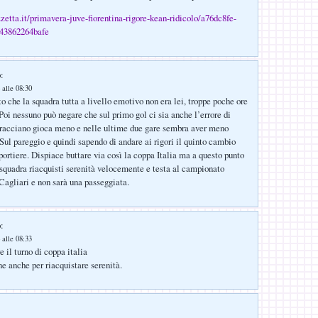
zzetta.it/primavera-juve-fiorentina-rigore-kean-ridicolo/a76dc8fe-
-43862264bafe
:
 alle 08:30
o che la squadra tutta a livello emotivo non era lei, troppe poche ore
oi nessuno può negare che sul primo gol ci sia anche l’errore di
rracciano gioca meno e nelle ultime due gare sembra aver meno
Sul pareggio e quindi sapendo di andare ai rigori il quinto cambio
portiere. Dispiace buttare via così la coppa Italia ma a questo punto
squadra riacquisti serenità velocemente e testa al campionato
Cagliari e non sarà una passeggiata.
:
 alle 08:33
 il turno di coppa italia
ne anche per riacquistare serenità.