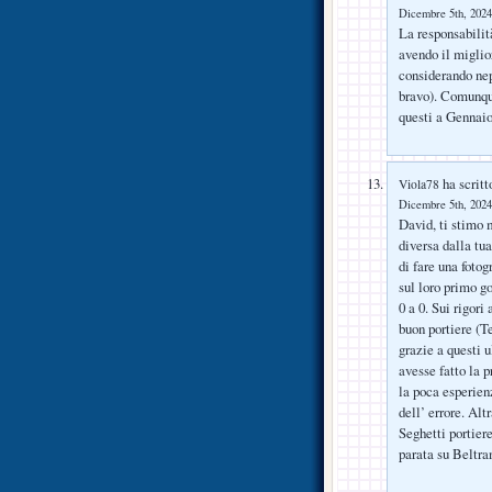
Dicembre 5th, 2024
La responsabilit
avendo il miglio
considerando nep
bravo). Comunque
questi a Gennaio
ha scritt
Viola78
Dicembre 5th, 2024
David, ti stimo 
diversa dalla tu
di fare una fotog
sul loro primo g
0 a 0. Sui rigori
buon portiere (T
grazie a questi u
avesse fatto la p
la poca esperien
dell’ errore. Alt
Seghetti portier
parata su Beltra