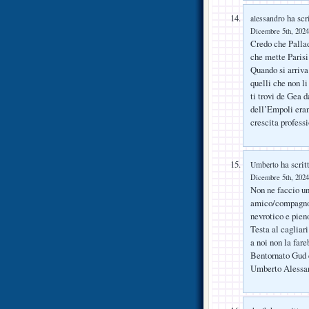
ha scri
alessandro
Dicembre 5th, 2024
Credo che Palladi
che mette Parisi
Quando si arriva 
quelli che non li
ti trovi de Gea d
dell’Empoli eran
crescita professi
ha scrit
Umberto
Dicembre 5th, 2024
Non ne faccio un
amico/compagno 
nevrotico e pien
Testa al cagliari
a noi non la fa
Bentornato Gud e
Umberto Alessa