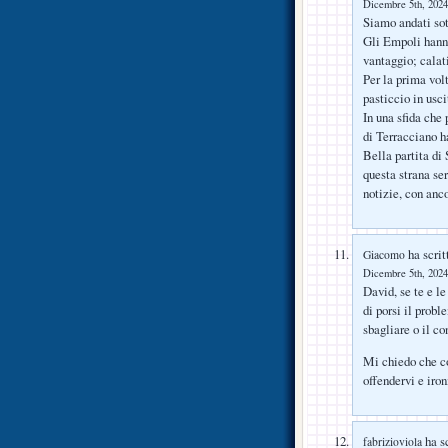
Dicembre 5th, 2024
Siamo andati sot
Gli Empoli hanno
vantaggio; calat
Per la prima volt
pasticcio in usci
In una sfida che 
di Terracciano ha
Bella partita di 
questa strana se
notizie, con anc
ha scrit
Giacomo
Dicembre 5th, 2024
David, se te e le
di porsi il probl
sbagliare o il c
Mi chiedo che cos
offendervi e iro
ha sc
fabrizioviola