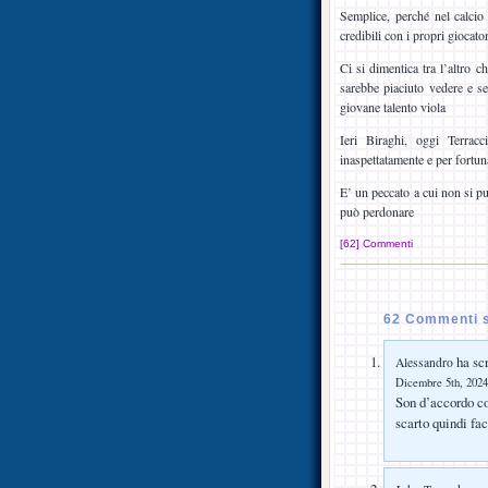
Semplice, perché nel calcio 
credibili con i propri giocat
Ci si dimentica tra l’altro c
sarebbe piaciuto vedere e sen
giovane talento viola
Ieri Biraghi, oggi Terracc
inaspettatamente e per fortuna
E’ un peccato a cui non si p
può perdonare
[62] Commenti
62 Commenti su
ha scr
Alessandro
Dicembre 5th, 2024
Son d’accordo con
scarto quindi fac