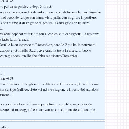
 alle 08:42
to per un ns pasticcio dopo 5 minuti
 giocato con grande intensità e con un po’ di fortuna hanno chiuso in
i nel secondo tempo non hanno visto palla con migliore il portiere.
a non siamo stati in grado di gestire il vantaggio con un altro
ta
prevede dopo 90 minuti i rigori l’ esplosività di Seghetti, la lentezza
 fatto la differenza.
Sottil e buon ingresso di Richardson, sono le 2 più belle notizie di
rata dove tutti nello Stadio avevamo la testa in attesa di buone
ora negli occhi quello che abbiamo vissuto Domenica.
to:
 alle 08:55
 tua redazione siete gli unici a difendere Terracciano, forse è il caso
ema se, tipo Galileo, siete voi ad aver ragione e il resto del mondo a
ontrario…
a apriate a fare le linee appena finita la partita, se poi dovete
nizzare sui messaggi che vi arrivano e con cui non siete d’accordo
ritto: