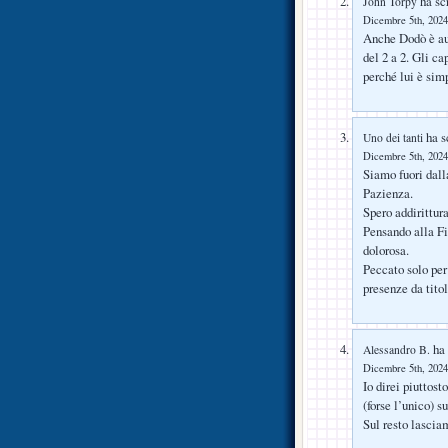
ha scr
John Torpy
Dicembre 5th, 2024
Anche Dodò è auto
del 2 a 2. Gli c
perché lui è sim
ha sc
Uno dei tanti
Dicembre 5th, 2024
Siamo fuori dall
Pazienza.
Spero addirittur
Pensando alla Fi
dolorosa.
Peccato solo per
presenze da titol
ha 
Alessandro B.
Dicembre 5th, 2024
Io direi piuttost
(forse l’unico) s
Sul resto lascia