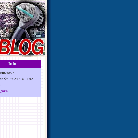
Info
rimento :
ic 5th, 2024 alle 07:02
 :
egoria