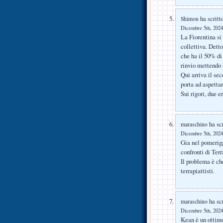
ha scritt
Shimon
Dicembre 5th, 2024
La Fiorentina si 
collettiva. Dett
che ha il 50% di 
rinvio mettendo 
Qui arriva il se
porta ad aspettar
Sui rigori, due e
ha scr
maraschino
Dicembre 5th, 2024
Gia nel pomerigg
confronti di Ter
Il problema è ch
terrapiattisti.
ha scr
maraschino
Dicembre 5th, 2024
Kean è un ottimo