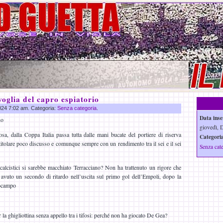
voglia del capro espiatorio
2024 7:02 am. Categoria:
Senza categoria
.
Data inse
no
giovedì, D
sa, dalla Coppa Italia passa tutta dalle mani bucate del portiere di riserva
Categoria
 titolare poco discusso e comunque sempre con un rendimento tra il sei e il sei
Senza cat
i calcistici si sarebbe macchiato Terracciano? Non ha trattenuto un rigore che
 avuto un secondo di ritardo nell’uscita sul primo gol dell’Empoli, dopo la
rocampo
r la ghigliottina senza appello tra i tifosi: perché non ha giocato De Gea?