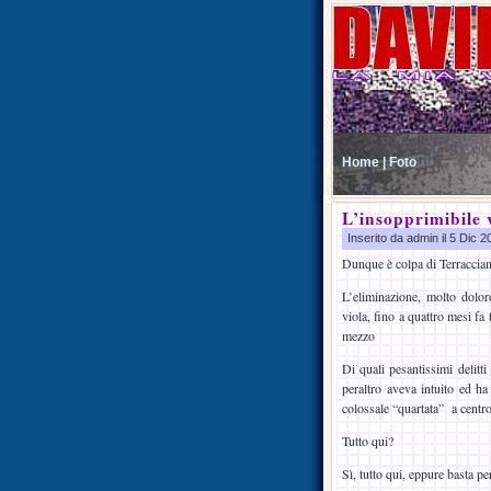
Home |
Foto
L’insopprimibile 
Inserito da admin il 5 Dic 
Dunque è colpa di Terraccia
L’eliminazione, molto doloro
viola, fino a quattro mesi fa
mezzo
Di quali pesantissimi delitt
peraltro aveva intuito ed ha
colossale “quartata” a cent
Tutto qui?
Sì, tutto qui, eppure basta pe