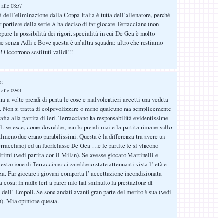
 alle 08:57
à dell’eliminazione dalla Coppa Italia è tutta dell’allenatore, perché
r portiere della serie A ha deciso di far giocare Terracciano (non
pure la possibilità dei rigori, specialità in cui De Gea è molto
 senza Adli e Bove questa è un’altra squadra: altro che restiamo
! Occorrono sostituti validi!!!
o:
 alle 09:01
ma a volte prendi di punta le cose e malvolentieri accetti una veduta
a. Non si tratta di colpevolizzare o meno qualcuno ma semplicemente
rafia alla partita di ieri. Terracciano ha responsabilità evidentissime
ol: se esce, come dovrebbe, non lo prendi mai e la partita rimane sullo
 almeno due erano parabilissimi. Questa è la differenza tra avere un
erracciano) ed un fuoriclasse De Gea….e le partite le si vincono
ltimi (vedi partita con il Milan). Se avesse giocato Martinelli e
restazione di Terracciano ci sarebbero state attenuanti vista l’ età e
za. Far giocare i giovani comporta l’ accettazione incondizionata
ra cosa: in radio ieri a parer mio hai sminuito la prestazione di
e dell’ Empoli. Se sono andati avanti gran parte del merito è sua (vedi
n). Mia opinione questa.