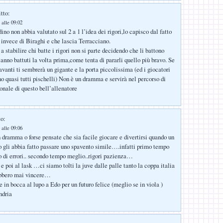
tto:
 alle 09:02
no non abbia valutato sul 2 a 1 l’idea dei rigori,lo capisco dal fatto
 invece di Biraghi e che lascia Terracciano.
a stabilire chi batte i rigori non si parte decidendo che li battono
 anno battuti la volta prima,come tenta di pararli quello più bravo. Se
avanti ti sembrerà un gigante e la porta piccolissima (ed i giocatori
o quasi tutti pischelli) Non è un dramma e servirà nel percorso di
onale di questo bell’allenatore
to:
 alle 09:06
 dramma o forse pensate che sia facile giocare e divertirsi quando un
gli abbia fatto passare uno spavento simile….infatti primo tempo
o di errori.. secondo tempo meglio..rigori pazienza…
 e poi al lask …ci siamo tolti la juve dalle palle tanto la coppa italia
rebbero mai vincere…
 in bocca al lupo a Edo per un futuro felice (meglio se in viola )
ndria