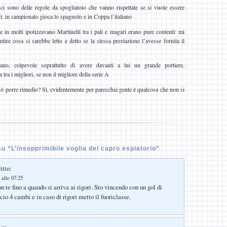
ci sono delle regole da spogliatoio che vanno rispettate se si vuole essere
ori: in campionato gioca lo spagnolo e in Coppa l’italiano
he in molti ipotizzavano Martinelli tra i pali e magari erano pure contenti: mi
tire cosa si sarebbe letto e detto se la stessa prestazione l’avesse fornita il
iano, colpevole soprattutto di avere davanti a lui un grande portiere,
 tra i migliori, se non il migliore della serie A
uò porre rimedio? Sì, evidentemente per parecchia gente è qualcosa che non si
 “L’insopprimibile voglia del capro espiatorio”
itto:
 alle 07:25
 te fino a quando si arriva ai rigori. Sto vincendo con un gol di
cio 4 cambi e in caso di rigori metto il fuoriclasse.