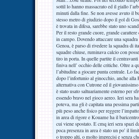
sottil lo hanno massacrato ed il giallo l’arbi
minuti dalla fine. Se non avesse avuto il b
stesso metro di giudizio dopo il gol di Gos
è trovata in difesa, sarebbe stato uno scand
Per il resto grande cuore, grande carattere d
in campo. Dovendo attaccare una squadra 
Genoa, è parso di rivedere la squadra di i
squadre chiuse, ruminava calcio con poss
tiro in porta. In quelle partite il centravan
finiva nell’ occhio delle critiche. Oltre 
l’abitudine a giocare punta centrale. Lo f
dopo l’infortunio al ginocchio, anche alla 
alternativa con Cutrone ed il giovanissimo
è stato usato saltuariamente esterno per sf
essendo bravo nel gioco aereo. Ieri sera ha
poteva, ma gli è capitata una pessima parti
più peso anche fisico per reggere l’impat
in area di rigore e Kouame ha il baricentr
cui viene spostato. E cmq ieri sera spazi 
poca presenza in area è stato un po’ il limi
o troppo alti, o molto imprecisi e senza ch