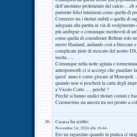
dell’anonimo proletariato del calcio….eh s
partorire felici intuizioni come quella di p
Comuzzo tra i titolari stabili o quella di s
adeguata alla partita in via di svolgimento 
più ambigue o comunque meritevoli di un’
come quella di considerare Beltran solo 
nuovo Haaland, andando così a bloccare e
complicate piste di mercato del nostro DS, 
uscita…..
Comunque nella notte agitata e tormentat
antropomorfe ci si accorge che guardare la 
quest’ anno è come giocare al Monopoli ….
quando non si pescherà la carta degli imprev
a Vicolo Corto …. perché ?
Perché si hanno undici titolari contati e b
Coronavirus sia ancora tra noi pronto a co
ha scritto:
Casarsa
Novembre 1st, 2024 alle 16:44
Ero un ragazzino quando in pratica ci stra