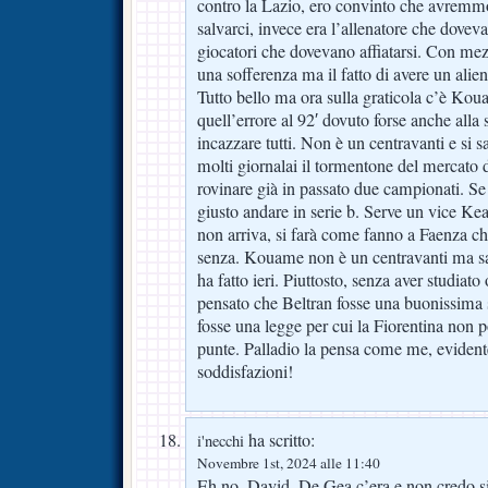
contro la Lazio, ero convinto che avremm
salvarci, invece era l’allenatore che doveva
giocatori che dovevano affiatarsi. Con mez
una sofferenza ma il fatto di avere un alien
Tutto bello ma ora sulla graticola c’è Kou
quell’errore al 92′ dovuto forse anche alla 
incazzare tutti. Non è un centravanti e si s
molti giornalai il tormentone del mercato d
rovinare già in passato due campionati. Se 
giusto andare in serie b. Serve un vice Kea
non arriva, si farà come fanno a Faenza ch
senza. Kouame non è un centravanti ma s
ha fatto ieri. Piuttosto, senza aver studiato
pensato che Beltran fosse una buonissima 
fosse una legge per cui la Fiorentina non 
punte. Palladio la pensa come me, eviden
soddisfazioni!
ha scritto:
i'necchi
Novembre 1st, 2024 alle 11:40
Eh no, David, De Gea c’era e non credo s