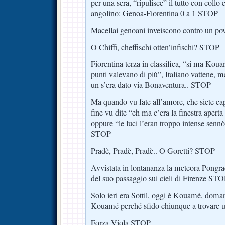
per una sera, “ripulisce” il tutto con collo 
angolino: Genoa-Fiorentina 0 a 1 STOP
Macellai genoani inveiscono contro un p
O Chiffi, cheffischi otten’infischi? STOP
Fiorentina terza in classifica, “si ma Kou
punti valevano di più”, Italiano vattene, m
un s’era dato via Bonaventura.. STOP
Ma quando vu fate all’amore, che siete cap
fine vu dite “eh ma c’era la finestra aperta
oppure “le luci l’eran troppo intense sennò
STOP
Pradè, Pradè, Pradè.. O Goretti? STOP
Avvistata in lontananza la meteora Pongrac
del suo passaggio sui cieli di Firenze ST
Solo ieri era Sottil, oggi è Kouamé, doman
Kouamé perché sfido chiunque a trovare 
Forza Viola STOP