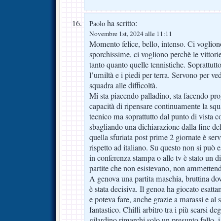
ha scritto:
Paolo
Novembre 1st, 2024 alle 11:11
Momento felice, bello, intenso. Ci vogliono
sporchissime, ci vogliono perchè le vittori
tanto quanto quelle tennistiche. Soprattut
l’umiltà e i piedi per terra. Servono per v
squadra alle difficoltà.
Mi sta piacendo palladino, sta facendo prog
capacità di ripensare continuamente la squ
tecnico ma soprattutto dal punto di vista 
sbagliando una dichiarazione dalla fine d
quella sfuriata post prime 2 giornate è ser
rispetto ad italiano. Su questo non si può es
in conferenza stampa o alle tv è stato un 
partite che non esistevano, non ammettend
A genova una partita maschia, bruttina dov
è stata decisiva. Il genoa ha giocato esatt
e poteva fare, anche grazie a marassi e al 
fantastico. Chiffi arbitro tra i più scarsi de
gilardino rimarchi solo un presunto fallo, i