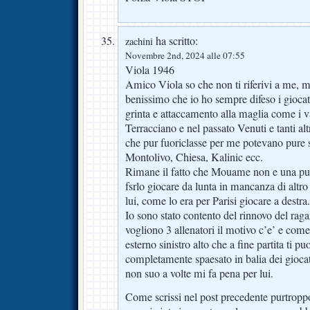
ha scritto:
zachini
Novembre 2nd, 2024 alle 07:55
Viola 1946
Amico Viola so che non ti riferivi a me, m
benissimo che io ho sempre difeso i giocat
grinta e attaccamento alla maglia come i 
Terracciano e nel passato Venuti e tanti altr
che pur fuoriclasse per me potevano pure 
Montolivo, Chiesa, Kalinic ecc.
Rimane il fatto che Mouame non e una pun
fsrlo giocare da lunta in mancanza di altro
lui, come lo era per Parisi giocare a destra.
Io sono stato contento del rinnovo del ragaz
vogliono 3 allenatori il motivo c’e’ e come
esterno sinistro alto che a fine partita ti p
completamente spaesato in balia dei giocat
non suo a volte mi fa pena per lui.
Come scrissi nel post precedente purtropp