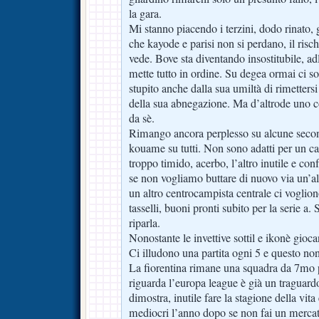
la gara.
Mi stanno piacendo i terzini, dodo rinato,
che kayode e parisi non si perdano, il risc
vede. Bove sta diventando insostitubile, ad
mette tutto in ordine. Su degea ormai ci s
stupito anche dalla sua umiltà di rimettersi 
della sua abnegazione. Ma d’altrode uno c
da sè.
Rimango ancora perplesso su alcune second
kouame su tutti. Non sono adatti per un c
troppo timido, acerbo, l’altro inutile e co
se non vogliamo buttare di nuovo via un’al
un altro centrocampista centrale ci voglio
tasselli, buoni pronti subito per la serie a
riparla.
Nonostante le invettive sottil e ikonè gio
Ci illudono una partita ogni 5 e questo no
La fiorentina rimane una squadra da 7mo 
riguarda l’europa league è già un traguard
dimostra, inutile fare la stagione della vita
mediocri l’anno dopo se non fai un mercat