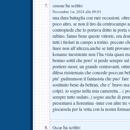
ha scritto:
simone
Novembre 1st, 2024 alle 09:01
una dura battaglia con rare occasioni. oltr
poco altro, se non il tiro da centrocampo 
contropiede che lo portava dritto in porta s
rubino. fanno bene queste vittorie, ora do
tutti i titolari in campo a torino. peccato
linee non all’altezza,anche se tutti provan
kouame inesistente non l’ha vista quasi ma
benino sottil che pero’ si perde sempre su
portiere suoer, un grande centravanti, otti
difesa risistemata che concede poco,un be
piu’ gudmunson il fantasista che puo’ fare 
sostituito bene da beltran, che e’ bravo m
colpi). io sogno nella mia cameretta…( po
sempre tutto sudato..) sogno anche di prend
presentarsi a fiorentina -inter con altre tre 
giocarsela per la vetta con la nostra forma
ha scritto:
Oscar