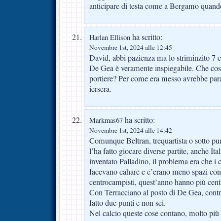
anticipare di testa come a Bergamo qua
ha scritto:
Harlan Ellison
Novembre 1st, 2024 alle 12:45
David, abbi pazienza ma lo striminzito 7 c
De Gea è veramente inspiegabile. Che cosa
portiere? Per come era messo avrebbe para
iersera.
ha scritto:
Markmas67
Novembre 1st, 2024 alle 14:42
Comunque Beltran, trequartista o sotto punt
l’ha fatto giocare diverse partite, anche It
inventato Palladino, il problema era che i 
facevano cahare e c’erano meno spazi con il
centrocampisti, quest’anno hanno più centim
Con Terracciano al posto di De Gea, contro
fatto due punti e non sei.
Nel calcio queste cose contano, molto più 