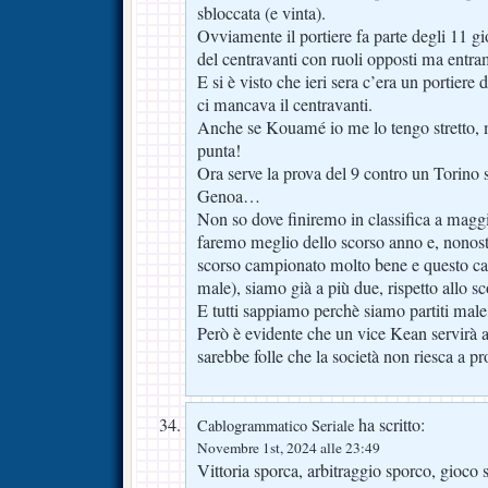
sbloccata (e vinta).
Ovviamente il portiere fa parte degli 11 gi
del centravanti con ruoli opposti ma entra
E si è visto che ieri sera c’era un portiere
ci mancava il centravanti.
Anche se Kouamé io me lo tengo stretto, 
punta!
Ora serve la prova del 9 contro un Torino 
Genoa…
Non so dove finiremo in classifica a magg
faremo meglio dello scorso anno e, nonost
scorso campionato molto bene e questo c
male), siamo già a più due, rispetto allo 
E tutti sappiamo perchè siamo partiti ma
Però è evidente che un vice Kean servirà a
sarebbe folle che la società non riesca a
ha scritto:
Cablogrammatico Seriale
Novembre 1st, 2024 alle 23:49
Vittoria sporca, arbitraggio sporco, gioco