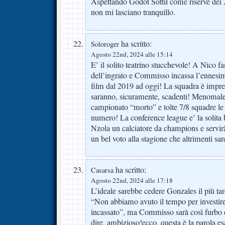
Aspettando Godot Sottil come riserve dei 2
non mi lasciano tranquillo.
ha scritto:
Soloroger
Agosto 22nd, 2024 alle 15:14
E’ il solito teatrino stucchevole! A Nico fa
dell’ingrato e Commisso incassa l’ennesima
film dal 2019 ad oggi! La squadra è imprese
saranno, sicuramente, scadenti! Menomale 
campionato “morto” e tolte 7/8 squadre le a
numero! La conference league e’ la solita b
Nzola un calciatore da champions e servirà
un bel voto alla stagione che altrimenti s
ha scritto:
Casarsa
Agosto 22nd, 2024 alle 17:18
L’ideale sarebbe cedere Gonzales il più tard
“Non abbiamo avuto il tempo per investi
incassato”, ma Commisso sarà così furbo 
dire, ambizioso!ecco, questa è la parola esa