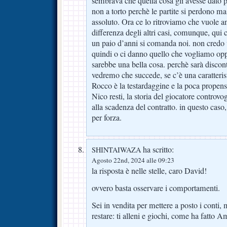
sembrava che quella cosa gli avesse dato p
non a torto perchè le partite si perdono ma
assoluto. Ora ce lo ritroviamo che vuole an
differenza degli altri casi, comunque, qui 
un paio d’anni si comanda noi. non credo v
quindi o ci danno quello che vogliamo opp
sarebbe una bella cosa. perchè sarà discon
vedremo che succede, se c’è una caratteris
Rocco è la testardaggine e la poca propens
Nico resti, la storia del giocatore controvo
alla scadenza del contratto. in questo caso,
per forza.
ha scritto:
SHINTAIWAZA
Agosto 22nd, 2024 alle 09:23
la risposta è nelle stelle, caro David!
ovvero basta osservare i comportamenti.
Sei in vendita per mettere a posto i conti,
restare: ti alleni e giochi, come ha fatto A