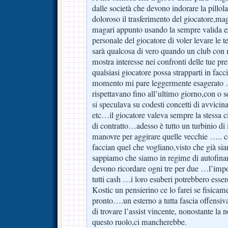
dalle società che devono indorare la pillol
doloroso il trasferimento del giocatore,maga
magari appunto usando la sempre valida exi
personale del giocatore di voler levare le 
sarà qualcosa di vero quando un club con 
mostra interesse nei confronti delle tue pr
qualsiasi giocatore possa strapparti in facci
momento mi pare leggermente esagerato ….
rispettavano fino all’ultimo giorno,con o 
si speculava su codesti concetti di avvici
etc…il giocatore valeva sempre la stessa ci
di contratto…adesso è tutto un turbinio di
manovre per aggirare quelle vecchie ….. 
faccian quel che vogliano,visto che già sia
sappiamo che siamo in regime di autofina
devono ricordare ogni tre per due …l’impor
tutti cash …i loro esuberi potrebbero esser
Kostic un pensierino ce lo farei se fisicam
pronto….un esterno a tutta fascia offensiva
di trovare l’assist vincente, nonostante la no
questo ruolo,ci mancherebbe.