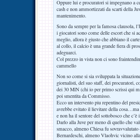
Oppure lui e procuratori si impegnano a ce
cash e non ammortizzati da scarti della Juv
mantenimento.
Sono da sempre per la famosa clausola, l’h
i giocatori sono come delle escort che si 
meglio, allora è giusto che abbiano il cart
al collo, il calcio è una grande fiera di pr
adeguarci.
Col prezzo in vista non ci sono fraintendi
cammello
Non so come si sia sviluppata la situazion
giornalisti, del suo staff, dei procuratori, 
dei 30 MlN (chi io per primo scrissi qui m
poi smentita da Commisso.
Ecco un intervento piu repentino del pres
avrebbe evitato il lievitare della cosa…ma 
e non ha il sentore del sottobosco che c’è i
Darlo alla Juve per meno di quello che va
smacco, almeno Chiesa fu sovravvalutato
Bernardeschi, almeno Vlaohvic vicino all