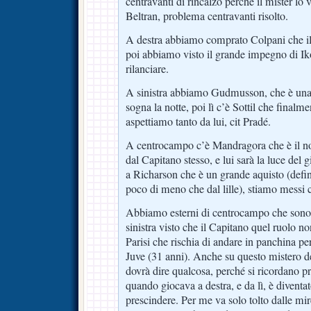
centravanti di rincalzo perché il mister lo
Beltran, problema centravanti risolto.
A destra abbiamo comprato Colpani che il
poi abbiamo visto il grande impegno di I
rilanciare.
A sinistra abbiamo Gudmusson, che è una c
sogna la notte, poi lì c’è Sottil che finalm
aspettiamo tanto da lui, cit Pradé.
A centrocampo c’è Mandragora che è il nos
dal Capitano stesso, e lui sarà la luce del g
a Richarson che è un grande aquisto (defini
poco di meno che dal lille), stiamo messi c
Abbiamo esterni di centrocampo che sono o
sinistra visto che il Capitano quel ruolo n
Parisi che rischia di andare in panchina pe
Juve (31 anni). Anche su questo mistero de
dovrà dire qualcosa, perché si ricordano pr
quando giocava a destra, e da lì, è diventa
prescindere. Per me va solo tolto dalle mi