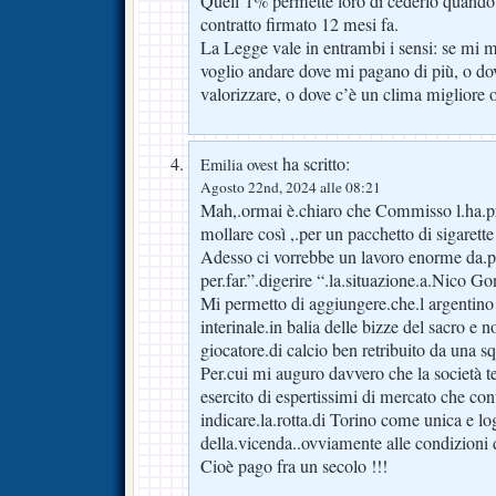
Quell’1% permette loro di cederlo quando 
contratto firmato 12 mesi fa.
La Legge vale in entrambi i sensi: se mi met
voglio andare dove mi pagano di più, o do
valorizzare, o dove c’è un clima migliore o
ha scritto:
Emilia ovest
Agosto 22nd, 2024 alle 08:21
Mah,.ormai è.chiaro che Commisso l.ha.pr
mollare così ,.per un pacchetto di sigare
Adesso ci vorrebbe un lavoro enorme da.pa
per.far.”.digerire “.la.situazione.a.Nico Go
Mi permetto di aggiungere.che.l argentino
interinale.in balia delle bizze del sacro e
giocatore.di calcio ben retribuito da una sq
Per.cui mi auguro davvero che la società te
esercito di espertissimi di mercato che co
indicare.la.rotta.di Torino come unica e lo
della.vicenda..ovviamente alle condizioni 
Cioè pago fra un secolo !!!