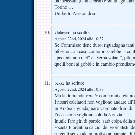
da incassare (tanti e cash) e saluti agli altr
Torino …
Umberto Alessandria
ha scritto:
violavero
Agosto 22nd, 2024 alle 10:37
Se Commisso tiene duro, riguadagna tanti t
tifoseria…in caso contrario sarebbe la conf
“pecunia non olet” e “verba volant”, più
quelli boni ai gobbi e in cambio prendiamo 
ha scritto:
bekke
Agosto 22nd, 2024 alle 10:39
Ma la domanda vera è: come mai creiamo
I nostri calciatori non vogliono andare all’
in Arabia a guadagnare vagonate di soldi, 
l’occasione vogliono solo la Nonzia.
Inutile fare giri di parole, sarà colpa della
società Fiorentina calcio, dei giornalisti, d
esigenti senza alcun motivo apparente, di 