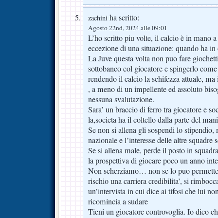
ha scritto:
zachini
Agosto 22nd, 2024 alle 09:01
L’ho scritto piu volte, il calcio è in mano a
eccezione di una situazione: quando ha in c
La Juve questa volta non puo fare giochett
sottobanco col giocatore e spingerlo come 
rendendo il calcio la schifezza attuale, ma
, a meno di un impellente ed assoluto biso
nessuna svalutazione.
Sara’ un braccio di ferro tra giocatore e so
la,societa ha il coltello dalla parte del man
Se non si allena gli sospendi lo stipendio,
nazionale e l’interesse delle altre squadre
Se si allena male, perde il posto in squadr
la prospettiva di giocare poco un anno in
Non scherziamo… non se lo puo permetter
rischio una carriera credibilita’, si rimboc
un’intervista in cui dice ai tifosi che lui n
ricomincia a sudare
Tieni un giocatore controvoglia. Io dico ch