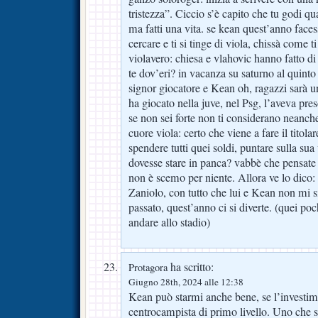
tristezza”. Ciccio s’è capito che tu godi 
ma fatti una vita. se kean quest’anno facess
cercare e ti si tinge di viola, chissà come t
violavero: chiesa e vlahovic hanno fatto di 
te dov’eri? in vacanza su saturno al quint
signor giocatore e Kean oh, ragazzi sarà u
ha giocato nella juve, nel Psg, l’aveva pres
se non sei forte non ti considerano neanch
cuore viola: certo che viene a fare il titol
spendere tutti quei soldi, puntare sulla sua 
dovesse stare in panca? vabbè che pensat
non è scemo per niente. Allora ve lo dico:
Zaniolo, con tutto che lui e Kean non mi si
passato, quest’anno ci si diverte. (quei po
andare allo stadio)
ha scritto:
Protagora
Giugno 28th, 2024 alle 12:38
Kean può starmi anche bene, se l’investim
centrocampista di primo livello. Uno che sa