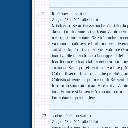
ha scritto:
Raubritter
Giugno 28th, 2024 alle 11:10
Mi chiedo. Se arrivasse anche Zaniolo, la 
davanti un tridente Nico-Kean-Zaniolo vi 
me no, si può tentare. Servirà anche un cen
va mandato altrove, è l’ ultima pesante ered
cui si parla, l’ unico che avrei voluto è 
inarrivabile facendo solo la coppetta del
Icardi non è più affidabile nei comportame
anziano. Kean potrebbe riuscire a fare più
Cabral il secondo anno, anche perché gioc
Calcisticamente ha più mezzi di Retegui,
Insomma sono ottimista. E se arriva Zan
tutta Firenze si lamenterà, ma tanto ormai i 
lamentano a prescindere.
ha scritto:
sculacciabuhi
Giugno 28th, 2024 alle 11:30
ganzo soloroger: inizia a scrivere con una 