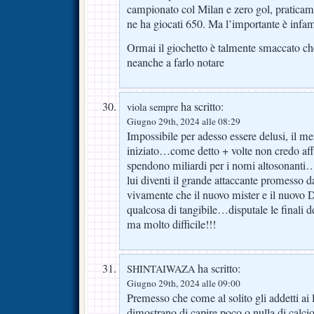
campionato col Milan e zero gol, praticam
ne ha giocati 650. Ma l’importante è infa
Ormai il giochetto è talmente smaccato ch
neanche a farlo notare
ha scritto:
viola sempre
Giugno 29th, 2024 alle 08:29
Impossibile per adesso essere delusi, il m
iniziato…come detto + volte non credo affa
spendono miliardi per i nomi altosonanti
lui diventi il grande attaccante promesso d
vivamente che il nuovo mister e il nuovo Ds
qualcosa di tangibile…disputale le finali d
ma molto difficile!!!
ha scritto:
SHINTAIWAZA
Giugno 29th, 2024 alle 09:00
Premesso che come al solito gli addetti ai
dimostrano di capire poco o nulla di calci