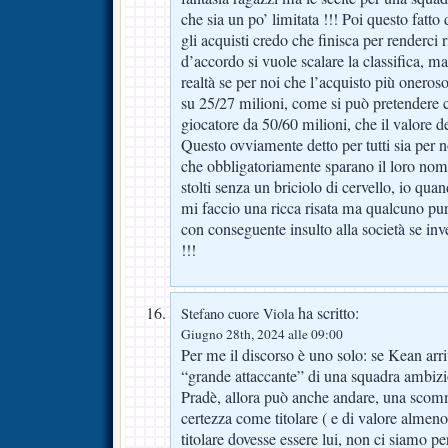
che sia un po’ limitata !!! Poi questo fatto
gli acquisti credo che finisca per renderci
d’accordo si vuole scalare la classifica, m
realtà se per noi che l’acquisto più oneroso
su 25/27 milioni, come si può pretendere 
giocatore da 50/60 milioni, che il valore de
Questo ovviamente detto per tutti sia per noi
che obbligatoriamente sparano il loro nome 
stolti senza un briciolo di cervello, io qua
mi faccio una ricca risata ma qualcuno pu
con conseguente insulto alla società se in
!!!
ha scritto:
Stefano cuore Viola
Giugno 28th, 2024 alle 09:00
Per me il discorso è uno solo: se Kean arri
“grande attaccante” di una squadra ambizi
Pradè, allora può anche andare, una scomm
certezza come titolare ( e di valore almeno
titolare dovesse essere lui, non ci siamo pe