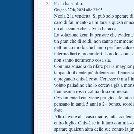
ha scritto:
Paolo
Giugno 27th, 2024 alle 23:05
Nzola 2 la vendetta. Si può solo sperare d
caso di fallimento e limitarsi a questi enne
un attaccante che salvi la baracca.
La soluzione kean fa pensare che evidente
un gran chè di soldi, non sanno nemmeno
nell’unico modo che hanno per fare calcio
intermediari e procuratori. Loro lo scout s
non sanno nemmeno cosa sia.
Con una squadra da rifare per la maggior pa
tappando il dente più dolente con l’enne
e pregando chissà cosa. Certezze 0 ma l’im
voluto palladino che lo cercava già a mon
l’ennesima rosa ricolma di scommesse.
Ovviamente kean viene per giocarle tutte 
pensano in tanti. 5 anni a 2+ bonus, scorda
forte.
Altro favore alla casa madre, tutta contenta
entro luglio. Chissà se in futuro commisso
sparare qualcun altra delle sue contro la juv