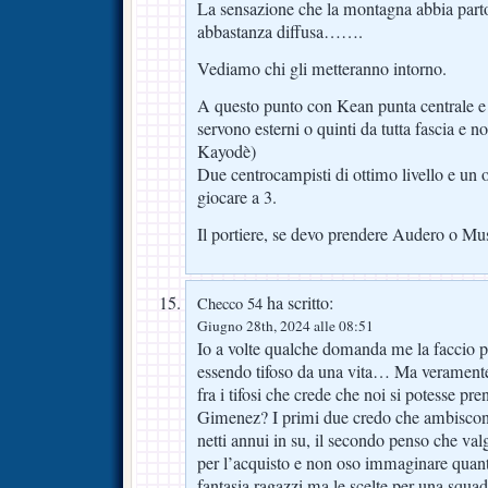
La sensazione che la montagna abbia partor
abbastanza diffusa…….
Vediamo chi gli metteranno intorno.
A questo punto con Kean punta centrale e 
servono esterni o quinti da tutta fascia e no
Kayodè)
Due centrocampisti di ottimo livello e un o
giocare a 3.
Il portiere, se devo prendere Audero o Mu
ha scritto:
Checco 54
Giugno 28th, 2024 alle 08:51
Io a volte qualche domanda me la faccio p
essendo tifoso da una vita… Ma veramente
fra i tifosi che crede che noi si potesse pr
Gimenez? I primi due credo che ambiscono
netti annui in su, il secondo penso che va
per l’acquisto e non oso immaginare quant
fantasia ragazzi ma le scelte per una squa