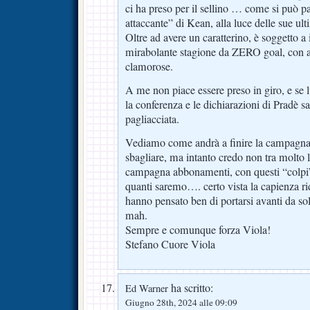
ci ha preso per il sellino … come si può p
attaccante” di Kean, alla luce delle sue ult
Oltre ad avere un caratterino, è soggetto a 
mirabolante stagione da ZERO goal, con a
clamorose.
A me non piace essere preso in giro, e se lu
la conferenza e le dichiarazioni di Pradè sa
pagliacciata.
Vediamo come andrà a finire la campagna 
sbagliare, ma intanto credo non tra molto l
campagna abbonamenti, con questi “colpi”
quanti saremo…. certo vista la capienza rid
hanno pensato ben di portarsi avanti da sol
mah.
Sempre e comunque forza Viola!
Stefano Cuore Viola
ha scritto:
Ed Warner
Giugno 28th, 2024 alle 09:09