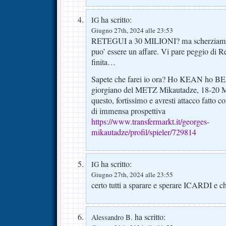
ha scritto:
IG
Giugno 27th, 2024 alle 23:53
RETEGUI a 30 MILIONI? ma scherziam
puo’ essere un affare. Vi pare peggio di 
finita…
Sapete che farei io ora? Ho KEAN ho BE
giorgiano del METZ Mikautadze, 18-20 
questo, fortissimo e avresti attacco fatto c
di immensa prospettiva
https://www.transfermarkt.it/georges-
mikautadze/profil/spieler/729814
ha scritto:
IG
Giugno 27th, 2024 alle 23:55
certo tutti a sparare e sperare ICARDI e
ha scritto:
Alessandro B.