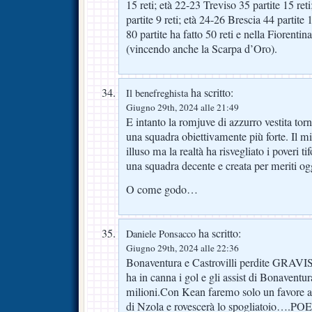
15 reti; età 22-23 Treviso 35 partite 15 re
partite 9 reti; età 24-26 Brescia 44 partite 
80 partite ha fatto 50 reti e nella Fiorentina
(vincendo anche la Scarpa d’Oro).
ha scritto:
Il benefreghista
Giugno 29th, 2024 alle 21:49
E intanto la romjuve di azzurro vestita tor
una squadra obiettivamente più forte. Il m
illuso ma la realtà ha risvegliato i poveri tif
una squadra decente e creata per meriti ogg
O come godo…
ha scritto:
Daniele Ponsacco
Giugno 29th, 2024 alle 22:36
Bonaventura e Castrovilli perdite GRAVI
ha in canna i gol e gli assist di Bonaventu
milioni.Con Kean faremo solo un favore a
di Nzola e rovescerà lo spogliatoio…