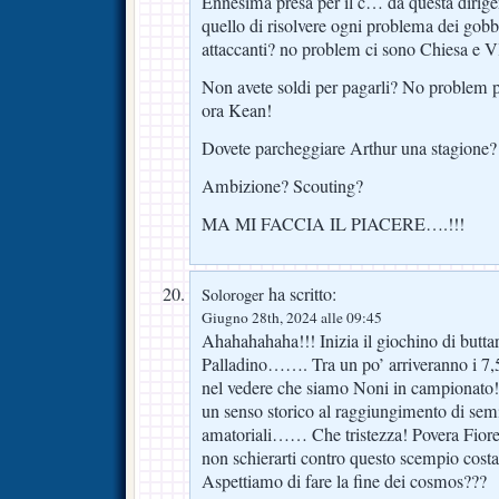
Ennesima presa per il c… da questa dirigen
quello di risolvere ogni problema dei gobb
attaccanti? no problem ci sono Chiesa e V
Non avete soldi per pagarli? No problem
ora Kean!
Dovete parcheggiare Arthur una stagione?
Ambizione? Scouting?
MA MI FACCIA IL PIACERE….!!!
ha scritto:
Soloroger
Giugno 28th, 2024 alle 09:45
Ahahahahaha!!! Inizia il giochino di butta
Palladino……. Tra un po’ arriveranno i 7,5
nel vedere che siamo Noni in campionato!
un senso storico al raggiungimento di semifi
amatoriali…… Che tristezza! Povera Fiore
non schierarti contro questo scempio cost
Aspettiamo di fare la fine dei cosmos???