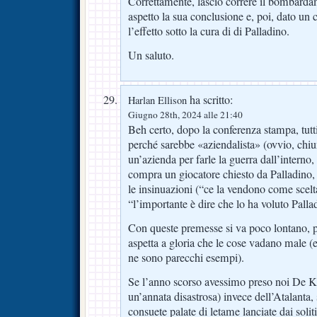
Correttamente, lascio correre il bombarda
aspetto la sua conclusione e, poi, dato un
l’effetto sotto la cura di di Palladino.
Un saluto.
ha scritto:
Harlan Ellison
Giugno 28th, 2024 alle 21:40
Beh certo, dopo la conferenza stampa, tutt
perché sarebbe «aziendalista» (ovvio, chiu
un’azienda per farle la guerra dall’interno,
compra un giocatore chiesto da Palladino,
le insinuazioni (“ce la vendono come scelt
“l’importante è dire che lo ha voluto Palla
Con queste premesse si va poco lontano, p
aspetta a gloria che le cose vadano male (e
ne sono parecchi esempi).
Se l’anno scorso avessimo preso noi De Ke
un’annata disastrosa) invece dell’Atalanta, 
consuete palate di letame lanciate dai solit