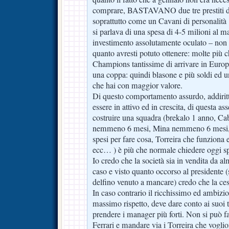
comprare, BASTAVANO due tre prestiti di
soprattutto come un Cavani di personalità .
si parlava di una spesa di 4-5 milioni al m
investimento assolutamente oculato – non s
quanto avresti potuto ottenere: molte più 
Champions tantissime di arrivare in Euro
una coppa: quindi blasone e più soldi ed un
che hai con maggior valore.
Di questo comportamento assurdo, addirit
essere in attivo ed in crescita, di questa as
costruire una squadra (brekalo 1 anno, Cab
nemmeno 6 mesi, Mina nemmeno 6 mesi, po
spesi per fare cosa, Torreira che funziona 
ecc… ) è più che normale chiedere oggi sp
Io credo che la società sia in vendita da
caso e visto quanto occorso al presidente (
delfino venuto a mancare) credo che la ces
In caso contrario il ricchissimo ed ambizio
massimo rispetto, deve dare conto ai suoi 
prendere i manager più forti. Non si può f
Ferrari e mandare via i Torreira che vogli