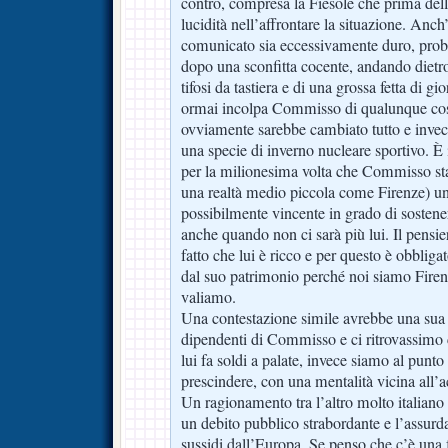
contro, compresa la Fiesole che prima dell
lucidità nell’affrontare la situazione. Anch’
comunicato sia eccessivamente duro, proba
dopo una sconfitta cocente, andando dietro
tifosi da tastiera e di una grossa fetta di gi
ormai incolpa Commisso di qualunque cos
ovviamente sarebbe cambiato tutto e invec
una specie di inverno nucleare sportivo. È i
per la milionesima volta che Commisso sta
una realtà medio piccola come Firenze) una
possibilmente vincente in grado di sostene
anche quando non ci sarà più lui. Il pensi
fatto che lui è ricco e per questo è obbliga
dal suo patrimonio perché noi siamo Firen
valiamo.
Una contestazione simile avrebbe una sua 
dipendenti di Commisso e ci ritrovassim
lui fa soldi a palate, invece siamo al punto
prescindere, con una mentalità vicina all’
Un ragionamento tra l’altro molto italian
un debito pubblico strabordante e l’assurda
sussidi dall’Europa. Se penso che c’è una fe