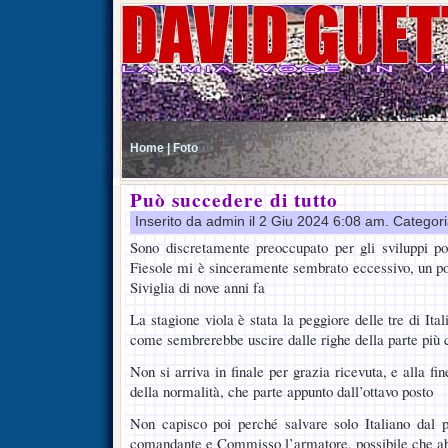
Home |
Foto
Può succedere di tutto
Inserito da admin il 2 Giu 2024 6:08 am. Categor
Sono discretamente preoccupato per gli sviluppi po
Fiesole mi è sinceramente sembrato eccessivo, un po
Siviglia di nove anni fa
La stagione viola è stata la peggiore delle tre di Ita
come sembrerebbe uscire dalle righe della parte più c
Non si arriva in finale per grazia ricevuta, e alla fin
della normalità, che parte appunto dall’ottavo posto
Non capisco poi perché salvare solo Italiano dal pr
comandante e Commisso l’armatore, possibile che abbi