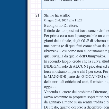
ha scritto:
Sferino
Giugno 2nd, 2024 alle 11:27
Buongiorno Direttore,
Il titolo del tuo post mi trova concorde il 
Per prima cosa non è paragonabile un com
giorni dalla finale, dagli OLÈ di scherno a
una partita (e di quei fatti come tifoso del
ribrezzo). Così come non è lontanamente p
quel Siviglia da quello dell’Olimpyakos.
In secondo luogo, credo che la curva all
INDEGNI solo di ALCUNI giocatori ed alc
forse mostrano in parte chi è per cosa.
la MAGGIOR parte dei GIOCATORI sono sta
delle normali critiche ed anzi, il mister in 
oggetto.
Venendo al cuore del problema Direttore, l
aveva sostenuto la proprietà soprattutto ne
da gennaio almeno si sia sentita tradita e p
Del resto, quanto occorso a dicembre- gen