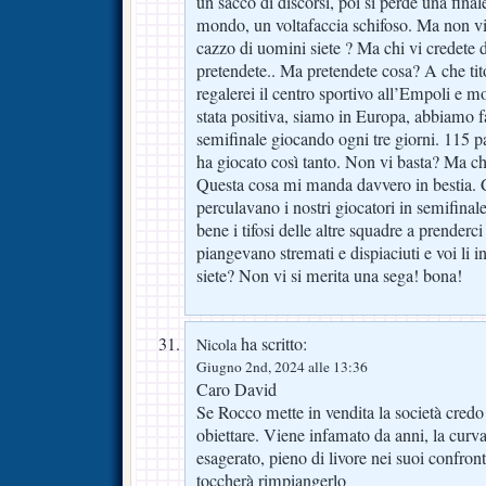
un sacco di discorsi, poi si perde una finale
mondo, un voltafaccia schifoso. Ma non v
cazzo di uomini siete ? Ma chi vi credete d
pretendete.. Ma pretendete cosa? A che ti
regalerei il centro sportivo all’Empoli e mo
stata positiva, siamo in Europa, abbiamo f
semifinale giocando ogni tre giorni. 115 pa
ha giocato così tanto. Non vi basta? Ma chi
Questa cosa mi manda davvero in bestia. 
perculavano i nostri giocatori in semifina
bene i tifosi delle altre squadre a prenderci 
piangevano stremati e dispiaciuti e voi li 
siete? Non vi si merita una sega! bona!
ha scritto:
Nicola
Giugno 2nd, 2024 alle 13:36
Caro David
Se Rocco mette in vendita la società credo 
obiettare. Viene infamato da anni, la cur
esagerato, pieno di livore nei suoi confron
toccherà rimpiangerlo