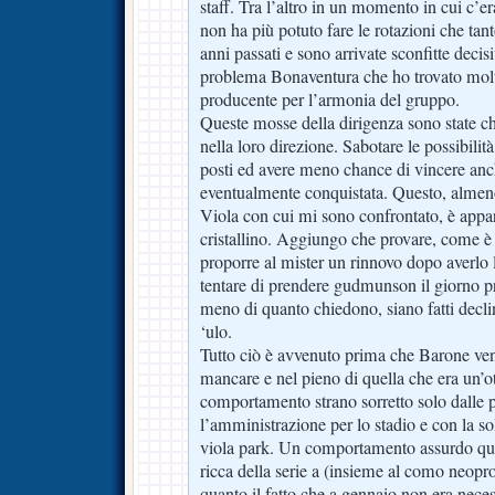
staff. Tra l’altro in un momento in cui c’er
non ha più potuto fare le rotazioni che tant
anni passati e sono arrivate sconfitte decisiv
problema Bonaventura che ho trovato molt
producente per l’armonia del gruppo.
Queste mosse della dirigenza sono state chia
nella loro direzione. Sabotare le possibilità
posti ed avere meno chance di vincere anc
eventualmente conquistata. Questo, almeno
Viola con cui mi sono confrontato, è appa
cristallino. Aggiungo che provare, come è 
proporre al mister un rinnovo dopo averlo
tentare di prendere gudmunson il giorno 
meno di quanto chiedono, siano fatti declin
‘ulo.
Tutto ciò è avvenuto prima che Barone ve
mancare e nel pieno di quella che era un’o
comportamento strano sorretto solo dalle
l’amministrazione per lo stadio e con la sol
viola park. Un comportamento assurdo quel
ricca della serie a (insieme al como neop
quanto il fatto che a gennaio non era nece