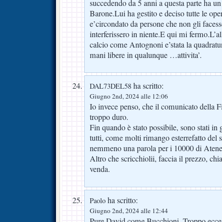
succedendo da 5 anni a questa parte ha 
Barone.Lui ha gestito e deciso tutte le oper
e’circondato da persone che non gli faces
interferissero in niente.E qui mi fermo.L’a
calcio come Antognoni e’stata la quadratura
mani libere in qualunque …attivita’.
ha scritto:
DAL73DEL58
Giugno 2nd, 2024 alle 12:06
Io invece penso, che il comunicato della Fi
troppo duro.
Fin quando è stato possibile, sono stati i
tutti, come molti rimango esterrefatto del
nemmeno una parola per i 10000 di Atene è
Altro che scricchiolii, faccia il prezzo, ch
venda.
ha scritto:
Paolo
Giugno 2nd, 2024 alle 12:44
Pure David come Bucchioni. Troppo ecces