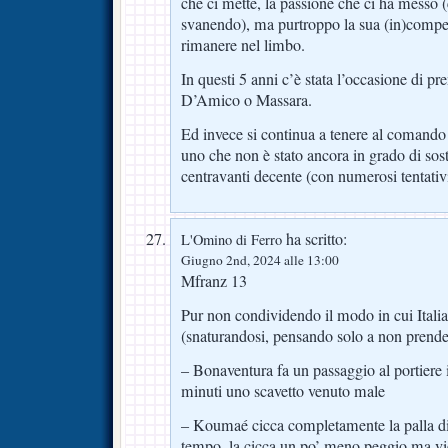
che ci mette, la passione che ci ha messo 
svanendo), ma purtroppo la sua (in)compe
rimanere nel limbo.
In questi 5 anni c’è stata l’occasione di p
D’Amico o Massara.
Ed invece si continua a tenere al comando 
uno che non è stato ancora in grado di sos
centravanti decente (con numerosi tentativi
ha scritto:
L'Omino di Ferro
Giugno 2nd, 2024 alle 13:00
Mfranz 13
Pur non condividendo il modo in cui Italian
(snaturandosi, pensando solo a non prender
– Bonaventura fa un passaggio al portiere 
minuti uno scavetto venuto male
– Koumaé cicca completamente la palla di
tempo, la cicca un po’ meno peggio ma vie