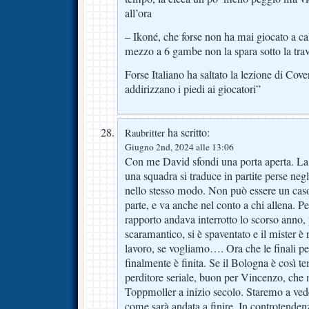
all’ora
– Ikoné, che forse non ha mai giocato a cal
mezzo a 6 gambe non la spara sotto la trav
Forse Italiano ha saltato la lezione di Co
addirizzano i piedi ai giocatori”
ha scritto:
Raubritter
Giugno 2nd, 2024 alle 13:06
Con me David sfondi una porta aperta. La
una squadra si traduce in partite perse neg
nello stesso modo. Non può essere un caso
parte, e va anche nel conto a chi allena. Pe
rapporto andava interrotto lo scorso anno,
scaramantico, si è spaventato e il mister è
lavoro, se vogliamo…. Ora che le finali per
finalmente è finita. Se il Bologna è così te
perditore seriale, buon per Vincenzo, che n
Toppmoller a inizio secolo. Staremo a vede
come sarà andata a finire. In controtendenz