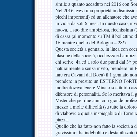
simile a quanto accaduto nel 2016 con Sous
Nel 2016 avevi una proprietà in dismissio
picchi importanti) ed un allenatore che ave
in viola da soli 6 mesi. In questo caso, inv
nuova, a suo dire ambiziosa, ricchissima (3
di cassa (al momento su TM il bollettino da
16 mentre quello del Bologna – 28!).
Questa società a gennaio, in linea con coer
blasone della società, ricchezza ed ambiz
chi scrive, 4a ed a solo due punti dal 3^ p
naturalmente e senza invito, prendere un Be
fare era Cavani dal Boca) il 1 gennaio no
prendere in prestito un ESTERNO FoRTE a
inoltre doveva tenere Mina o sostituirlo as
difensore di personalità. Se lo meritava il 
Mister che per due anni con grande profess
mezzo a molte difficoltà (su tutte la dolor
di vlahovic e quella inspiegabile di Torreir
piazza.
Quello che ha fatto-non fatto la società a 
gravissimo: ha indebolito e destabilizzato i