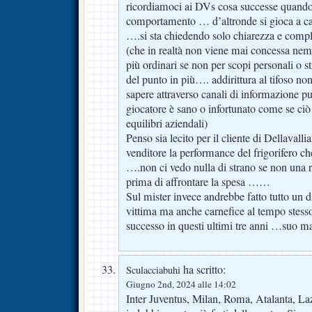
ricordiamoci ai DVs cosa successe quando
comportamento … d’altronde si gioca a ca
….si sta chiedendo solo chiarezza e compl
(che in realtà non viene mai concessa ne
più ordinari se non per scopi personali o s
del punto in più…. addirittura al tifoso 
sapere attraverso canali di informazione pu
giocatore è sano o infortunato come se ciò 
equilibri aziendali)
Penso sia lecito per il cliente di Dellaval
venditore la performance del frigorifero ch
….non ci vedo nulla di strano se non una r
prima di affrontare la spesa ……
Sul mister invece andrebbe fatto tutto un d
vittima ma anche carnefice al tempo stesso
successo in questi ultimi tre anni …suo m
ha scritto:
Sculacciabuhi
Giugno 2nd, 2024 alle 14:02
Inter Juventus, Milan, Roma, Atalanta, Laz