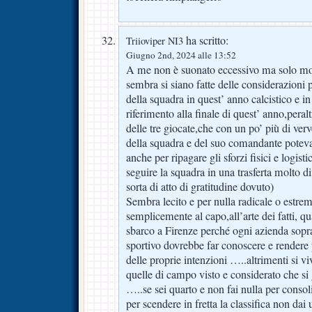
ha scritto:
Triioviper NI3
Giugno 2nd, 2024 alle 13:52
A me non è suonato eccessivo ma solo mo
sembra si siano fatte delle considerazioni
della squadra in quest’ anno calcistico e in
riferimento alla finale di quest’ anno,peral
delle tre giocate,che con un po’ più di ver
della squadra e del suo comandante poteva
anche per ripagare gli sforzi fisici e logisti
seguire la squadra in una trasferta molto diff
sorta di atto di gratitudine dovuto)
Sembra lecito e per nulla radicale o estre
semplicemente al capo,all’arte dei fatti, qu
sbarco a Firenze perché ogni azienda sopra
sportivo dovrebbe far conoscere e rendere p
delle proprie intenzioni …..altrimenti si v
quelle di campo visto e considerato che si
…..se sei quarto e non fai nulla per conso
per scendere in fretta la classifica non dai