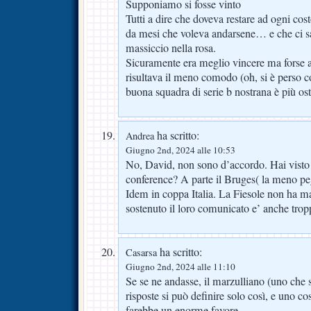
Supponiamo si fosse vinto
Tutti a dire che doveva restare ad ogni co
da mesi che voleva andarsene… e che ci s
massiccio nella rosa.
Sicuramente era meglio vincere ma forse a
risultava il meno comodo (oh, si è perso c
buona squadra di serie b nostrana è più os
ha scritto:
Andrea
Giugno 2nd, 2024 alle 10:53
No, David, non sono d’accordo. Hai visto 
conference? A parte il Bruges( la meno pegg
Idem in coppa Italia. La Fiesole non ha m
sostenuto il loro comunicato e’ anche tro
ha scritto:
Casarsa
Giugno 2nd, 2024 alle 11:10
Se se ne andasse, il marzulliano (uno che s
risposte si può definire solo così, e uno cos
farebbe un enorme favore.