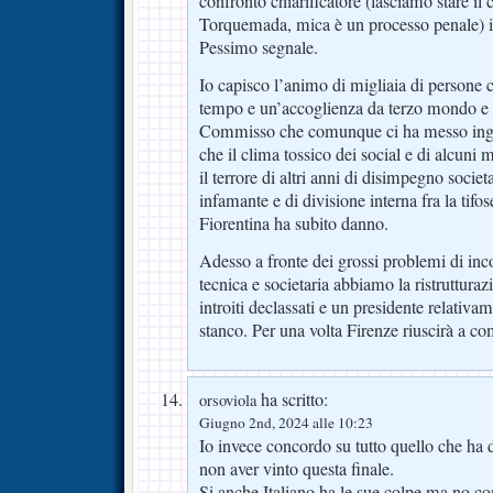
confronto chiarificatore (lasciamo stare il c
Torquemada, mica è un processo penale) il 
Pessimo segnale.
Io capisco l’animo di migliaia di persone 
tempo e un’accoglienza da terzo mondo e c
Commisso che comunque ci ha messo ing
che il clima tossico dei social e di alcuni 
il terrore di altri anni di disimpegno societ
infamante e di divisione interna fra la tifo
Fiorentina ha subito danno.
Adesso a fronte dei grossi problemi di inc
tecnica e societaria abbiamo la ristrutturaz
introiti declassati e un presidente relativa
stanco. Per una volta Firenze riuscirà a co
ha scritto:
orsoviola
Giugno 2nd, 2024 alle 10:23
Io invece concordo su tutto quello che ha 
non aver vinto questa finale.
Si anche Italiano ha le sue colpe.ma no com