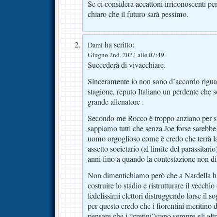
Se ci considera accattoni irriconoscenti per 
chiaro che il futuro sarà pessimo.
ha scritto:
Dami
Giugno 2nd, 2024 alle 07:49
Succederà di vivacchiare.
Sinceramente io non sono d’accordo riguard
stagione, reputo Italiano un perdente che so
grande allenatore .
Secondo me Rocco è troppo anziano per sta
sappiamo tutti che senza Joe forse sarebb
uomo orgoglioso come è credo che terrà la
assetto societario (al limite del parassitari
anni fino a quando la contestazione non div
Non dimentichiamo però che a Nardella h
costruire lo stadio e ristrutturare il vecchio
fedelissimi elettori distruggendo forse il so
per questo credo che i fiorentini meritino 
pensare che i “cretini”siano sempre gli altr