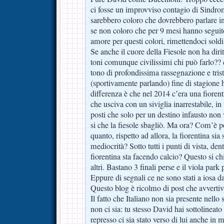
ci fosse un improvviso contagio di Sindr
sarebbero coloro che dovrebbero parlare in
se non coloro che per 9 mesi hanno seguito
amore per questi colori, rimettendoci soldi
Se anche il cuore della Fiesole non ha dirit
toni comunque civilissimi chi può farlo??
tono di profondissima rassegnazione e tri
(sportivamente parlando) fine di stagione 
differenza è che nel 2014 c’era una fiorent
che usciva con un siviglia inarrestabile, in 
posti che solo per un destino infausto non
si che la fiesole sbagliò. Ma ora? Com’è p
quanto, rispetto ad allora, la fiorentina sia
mediocrità? Sotto tutti i punti di vista, de
fiorentina sta facendo calcio? Questo si ch
altri. Bastano 3 finali perse e il viola par
Eppure di segnali ce ne sono stati a iosa da
Questo blog è ricolmo di post che avverti
Il fatto che Italiano non sia presente nello 
non ci sia: tu stesso David hai sottolineato
represso ci sia stato verso di lui anche in 