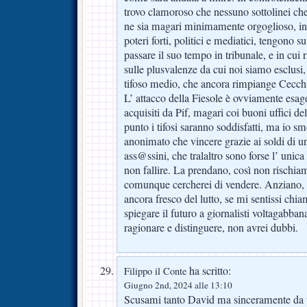
trovo clamoroso che nessuno sottolinei che 
ne sia magari minimamente orgoglioso, in
poteri forti, politici e mediatici, tengono s
passare il suo tempo in tribunale, e in cui
sulle plusvalenze da cui noi siamo esclusi,
tifoso medio, che ancora rimpiange Cecchi
L’ attacco della Fiesole è ovviamente esage
acquisiti da Pif, magari coi buoni uffici d
punto i tifosi saranno soddisfatti, ma io sme
anonimato che vincere grazie ai soldi di u
ass@ssini, che tralaltro sono forse l’ unica 
non fallire. La prendano, così non rischi
comunque cercherei di vendere. Anziano, 
ancora fresco del lutto, se mi sentissi chi
spiegare il futuro a giornalisti voltagabban
ragionare e distinguere, non avrei dubbi.
ha scritto:
Filippo il Conte
Giugno 2nd, 2024 alle 13:10
Scusami tanto David ma sinceramente da t