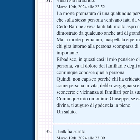
Viola1946
Marzo 19th, 2024 alle 22:52
La morte prematura di una qualunque pers
che sulla stessa persona venivano fatti da v
Certo Barone aveva tanti lati molto aspri 
dimostrato da qualcuno anche atti di grand
Ma la morte prematura, inaspettata e perme
chi gira intorno alla persona scomparsa d
importante.
Ribadisco, in questi casi il mio pensiero o
persona, va al dolore dei familiari e degli 
comunque conosce quella persona.
Quindi, non capisco perchè chi ha critica
come persona in vita, debba vergognarsi e
sconcerto e vicinanza ai familiari per la s
Comunque mio omonimo Giuseppe, se esi
divina, ti auguro di gpdertela in pieno.
Un saluto.
ha scritto:
danik
Marzo 19th, 2024 alle 23:09