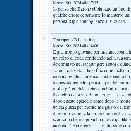
Marzo 19th, 2024 alle 17:35
Io penso che Barone abbia fatto un buoni
qualche errore certamente.Io manterrò un a
persona.Rip e condoglianze ai suoi cari.
ha scritto:
Triioviper NI3
Marzo 19th, 2024 alle 18:06
E già, troppo giovane per lasciarci così…ho
un colpo di coda confidando nella sua te
determinato nel raggiungere i suoi e quindi
….non c’è stato il lieto fine come nella mi
cinematografica americana ed essendo lu
inconsciamente lo speravo.. perché purtrop
molto più crudele e cinica nell’affrettars
il cerchio della vita di un uomo ….ci senti
dopo questo episodio come dopo la morte
un’età giusta per morire ma giusto è il tem
il proprio valore e la propria umanità …. e
scomodo che ricopriva lui queste qualità 
autenticità e coerenza …..sentitissime cond