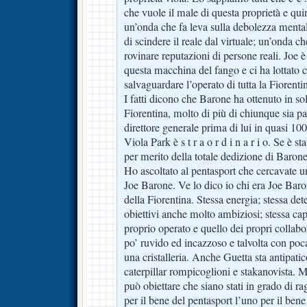
che vuole il male di questa proprietà e qui
un’onda che fa leva sulla debolezza mental
di scindere il reale dal virtuale; un’onda c
rovinare reputazioni di persone reali. Joe è 
questa macchina del fango e ci ha lottato
salvaguardare l’operato di tutta la Fiorenti
I fatti dicono che Barone ha ottenuto in sol
Fiorentina, molto di più di chiunque sia pa
direttore generale prima di lui in quasi 100 
Viola Park è s t r a o r d i n a r i o. Se è s
per merito della totale dedizione di Barone
Ho ascoltato al pentasport che cercavate 
Joe Barone. Ve lo dico io chi era Joe Baro
della Fiorentina. Stessa energia; stessa de
obiettivi anche molto ambiziosi; stessa cap
proprio operato e quello dei propri collabor
po’ ruvido ed incazzoso e talvolta con poc
una cristalleria. Anche Guetta sta antipatic
caterpillar rompicoglioni e stakanovista.
può obiettare che siano stati in grado di ra
per il bene del pentasport l’uno per il bene 