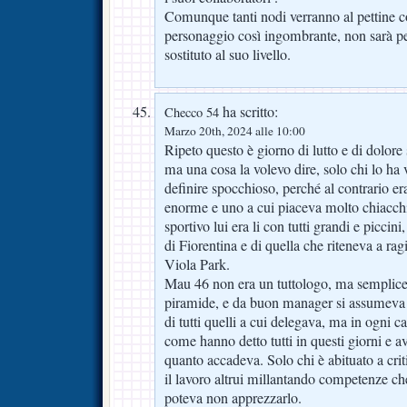
Comunque tanti nodi verranno al pettine c
personaggio così ingombrante, non sarà per
sostituto al suo livello.
ha scritto:
Checco 54
Marzo 20th, 2024 alle 10:00
Ripeto questo è giorno di lutto e di dolore s
ma una cosa la volevo dire, solo chi lo ha v
definire spocchioso, perché al contrario era
enorme e uno a cui piaceva molto chiacchi
sportivo lui era li con tutti grandi e piccin
di Fiorentina e di quella che riteneva a ragi
Viola Park.
Mau 46 non era un tuttologo, ma semplicem
piramide, e da buon manager si assumeva 
di tutti quelli a cui delegava, ma in ogni 
come hanno detto tutti in questi giorni e a
quanto accadeva. Solo chi è abituato a cri
il lavoro altrui millantando competenze c
poteva non apprezzarlo.