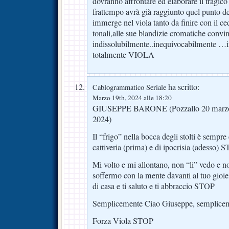
dovranno affrontare ed elaborare il tragic
frattempo avrà già raggiunto quel punto del
immerge nel viola tanto da finire con il ce
tonali,alle sue blandizie cromatiche convi
indissolubilmente..inequivocabilmente …i
totalmente VIOLA
ha scritto:
Cablogrammatico Seriale
Marzo 19th, 2024 alle 18:20
GIUSEPPE BARONE (Pozzallo 20 marzo
2024)
Il “frigo” nella bocca degli stolti è sempre 
cattiveria (prima) e di ipocrisia (adesso) 
Mi volto e mi allontano, non “li” vedo e no
soffermo con la mente davanti al tuo gioiel
di casa e ti saluto e ti abbraccio STOP
Semplicemente Ciao Giuseppe, semplice
Forza Viola STOP