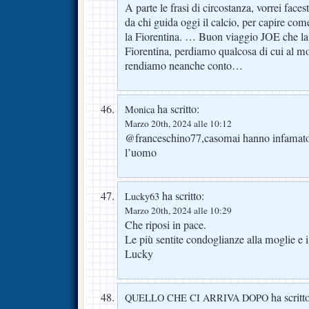
A parte le frasi di circostanza, vorrei face
da chi guida oggi il calcio, per capire com
la Fiorentina. … Buon viaggio JOE che la t
Fiorentina, perdiamo qualcosa di cui al m
rendiamo neanche conto…
ha scritto:
Monica
Marzo 20th, 2024 alle 10:12
@franceschino77,casomai hanno infamato i
l’uomo
ha scritto:
Lucky63
Marzo 20th, 2024 alle 10:29
Che riposi in pace.
Le più sentite condoglianze alla moglie e i 
Lucky
ha scritt
QUELLO CHE CI ARRIVA DOPO