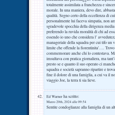
totalmente assimilata a franchezza e sinceri
morale. In una maniera, devo dire, abbastan
qualità. Segno certo della eccellenza di c
personalmente lui faceva simpatia, non am
sgradevole spocchia della dirigenza media d
preferendo la ruvida moralità di chi ad e
essendo io uno che considera l’ avvedutez
manageriale della squadra per cui tifo un 
limite che offende la fiorentinita’…. Trov
commemorare anche chi lo contestava. Ma
imsultava con pratica giornaliera, ma tant’
presto se e quanto il suo operato ci manche
squadra e società sapranno ripartire e trov
fine il dolore di una famiglia, a cui va il 
viaggio Joe, la terra ti sia lieve.
ha scritto:
Ed Warner
Marzo 20th, 2024 alle 09:54
Sentite condoglianze alla famiglia di un al