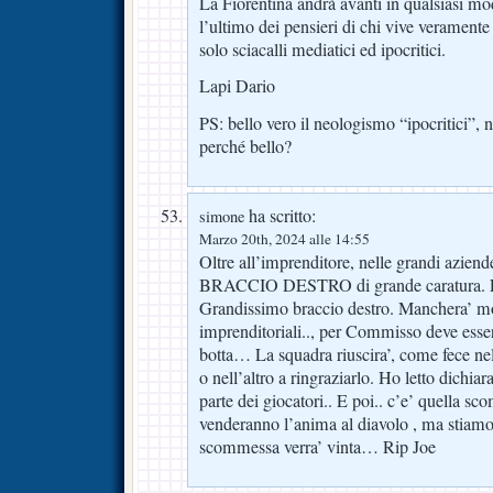
La Fiorentina andrà avanti in qualsiasi m
l’ultimo dei pensieri di chi vive veramente 
solo sciacalli mediatici ed ipocritici.
Lapi Dario
PS: bello vero il neologismo “ipocritici”, 
perché bello?
ha scritto:
simone
Marzo 20th, 2024 alle 14:55
Oltre all’imprenditore, nelle grandi azien
BRACCIO DESTRO di grande caratura. E
Grandissimo braccio destro. Manchera’ mo
imprenditoriali.., per Commisso deve esser
botta… La squadra riuscira’, come fece 
o nell’altro a ringraziarlo. Ho letto dichia
parte dei giocatori.. E poi.. c’e’ quella s
venderanno l’anima al diavolo , ma stiamo 
scommessa verra’ vinta… Rip Joe