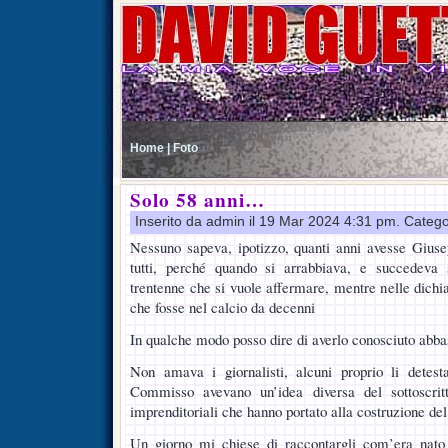
Home |
Foto
Solo 58 anni…
Inserito da admin il 19 Mar 2024 4:31 pm. Catego
Nessuno sapeva, ipotizzo, quanti anni avesse Giuse
tutti, perché quando si arrabbiava, e succedeva
trentenne che si vuole affermare, mentre nelle dichi
che fosse nel calcio da decenni
In qualche modo posso dire di averlo conosciuto abb
Non amava i giornalisti, alcuni proprio li detes
Commisso avevano un’idea diversa del sottoscrit
imprenditoriali che hanno portato alla costruzione de
Un giorno mi chiese di raccontargli com’era nato