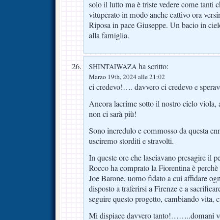
solo il lutto ma è triste vedere come tanti 
vituperato in modo anche cattivo ora versi
Riposa in pace Giuseppe. Un bacio in ciel
alla famiglia.
ha scritto:
SHINTAIWAZA
Marzo 19th, 2024 alle 21:02
ci credevo!…. davvero ci credevo e sperav
Ancora lacrime sotto il nostro cielo viola,
non ci sarà più!
Sono incredulo e commosso da questa enn
usciremo storditi e stravolti.
In queste ore che lasciavano presagire il 
Rocco ha comprato la Fiorentina è perchè p
Joe Barone, uomo fidato a cui affidare ogn
disposto a traferirsi a Firenze e a sacrifica
seguire questo progetto, cambiando vita, ci
Mi dispiace davvero tanto!……..domani vorr