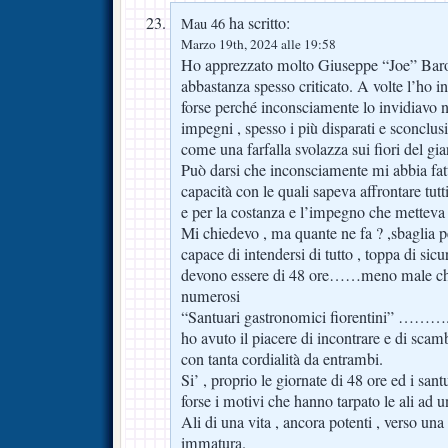
ha scritto:
Mau 46
Marzo 19th, 2024 alle 19:58
Ho apprezzato molto Giuseppe “Joe” Bar
abbastanza spesso criticato. A volte l’ho i
forse perché inconsciamente lo invidiavo n
impegni , spesso i più disparati e sconclusi
come una farfalla svolazza sui fiori del gia
Può darsi che inconsciamente mi abbia fatt
capacità con le quali sapeva affrontare tutt
e per la costanza e l’impegno che metteva 
Mi chiedevo , ma quante ne fa ? ,sbaglia p
capace di intendersi di tutto , toppa di sicu
devono essere di 48 ore……meno male che s
numerosi
“Santuari gastronomici fiorentini” ……….
ho avuto il piacere di incontrare e di scamb
con tanta cordialità da entrambi.
Si’ , proprio le giornate di 48 ore ed i san
forse i motivi che hanno tarpato le ali ad
Ali di una vita , ancora potenti , verso una 
immatura.