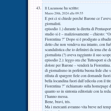
ha scritto:
Il Lucumone
Marzo 20th, 2024 alle 09:55
E poi ci si chiede perché Barone ce l’avev
giornalisti.
episodio 1.) durante la diretta di Pentasport 
studio si è – maliziosamente – chiesto: “
Fiorentina ?” Dopo si è prodigato a ribadi
detto che non vendeva ma intanto, con furb
scandalistica che io definirei da iena che d
giornalista (?) aveva raggiunto il suo scop
episodio 2.): leggo ora che Tuttosport si c
dolore per Barone – venderà la Fiorentina
di giornalismo in perfetta buona fede che si
rifiuta di spargere fiele con domande fuor
bella locandina fuori dall’edicola con il ti
Fiorentina ?” richiamato sulla homepage d
quanto so in sintonia editoriale con la red
l’hanno messa.
Bene, bravi, tris.
Ma i mercanti avranno vita breve nel tempi