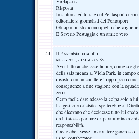
Violapark.
Risposta
In sintonia editoriale col Pentasport ci sono
editoriale si giornalisti del Pentasport
Gli opinionisti dicono quello che vogliono
E Saverio Pestuggia è un amico vero
ha scritto:
Il Pessimista
Marzo 20th, 2024 alle 09:55
Avrà fatto anche cose buone, come scegliere
della sala mensa al Viola Park, in campo ca
disastri con un carattere troppo poco conc
conseguenze a fine stagione con la squadra
zero.
Certo facile dare adesso la colpa solo a lui
La gestione calcistica spetterebbe al Diretto
che dicevano che decidesse tutto lui credo 
da lui stesso per fare da parafulmine a chi
responsabilità.
Credo che avesse un carattere generoso da v
i suoi collaboratori .