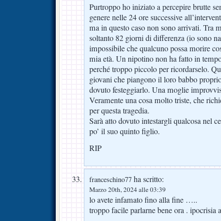
Purtroppo ho iniziato a percepire brutte sen
genere nelle 24 ore successive all’intervent
ma in questo caso non sono arrivati. Tra m
soltanto 82 giorni di differenza (io sono n
impossibile che qualcuno possa morire cos
mia età. Un nipotino non ha fatto in temp
perché troppo piccolo per ricordarselo. Qu
giovani che piangono il loro babbo propri
dovuto festeggiarlo. Una moglie improvvi
Veramente una cosa molto triste, che rich
per questa tragedia.
Sarà atto dovuto intestargli qualcosa nel c
po’ il suo quinto figlio.
RIP
ha scritto:
franceschino77
Marzo 20th, 2024 alle 03:39
lo avete infamato fino alla fine …..
troppo facile parlarne bene ora . ipocrisia 