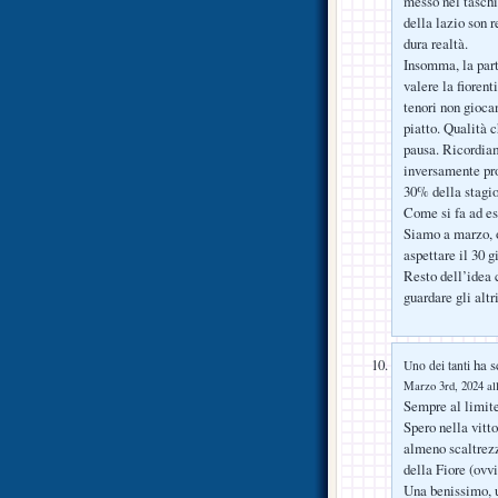
messo nel taschi
della lazio son r
dura realtà.
Insomma, la parti
valere la fiorent
tenori non gioca
piatto. Qualità 
pausa. Ricordiam
inversamente pro
30% della stagi
Come si fa ad ess
Siamo a marzo, or
aspettare il 30 g
Resto dell’idea c
guardare gli altr
ha sc
Uno dei tanti
Marzo 3rd, 2024 al
Sempre al limite
Spero nella vitt
almeno scaltrezz
della Fiore (ovv
Una benissimo, un