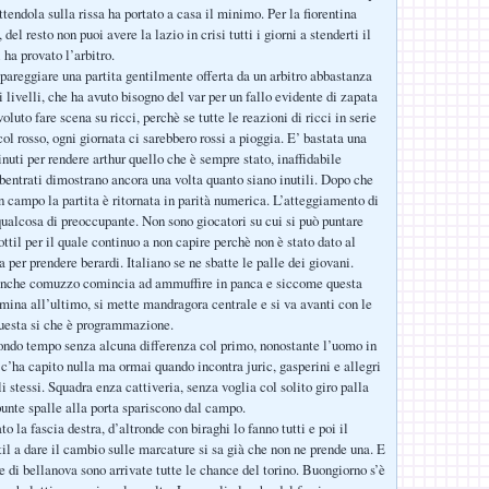
ttendola sulla rissa ha portato a casa il minimo. Per la fiorentina
del resto non puoi avere la lazio in crisi tutti i giorni a stenderti il
 ha provato l’arbitro.
 pareggiare una partita gentilmente offerta da un arbitro abbastanza
i livelli, che ha avuto bisogno del var per un fallo evidente di zapata
voluto fare scena su ricci, perchè se tutte le reazioni di ricci in serie
col rosso, ogni giornata ci sarebbero rossi a pioggia. E’ bastata una
nuti per rendere arthur quello che è sempre stato, inaffidabile
ubentrati dimostrano ancora una volta quanto siano inutili. Dopo che
in campo la partita è ritornata in parità numerica. L’atteggiamento di
qualcosa di preoccupante. Non sono giocatori su cui si può puntare
ttil per il quale continuo a non capire perchè non è stato dato al
a per prendere berardi. Italiano se ne sbatte le palle dei giovani.
anche comuzzo comincia ad ammuffire in panca e siccome questa
mina all’ultimo, si mette mandragora centrale e si va avanti con le
uesta si che è programmazione.
ondo tempo senza alcuna differenza col primo, nonostante l’uomo in
 c’ha capito nulla ma ormai quando incontra juric, gasperini e allegri
gli stessi. Squadra enza cattiveria, senza voglia col solito giro palla
punte spalle alla porta spariscono dal campo.
o la fascia destra, d’altronde con biraghi lo fanno tutti e poi il
til a dare il cambio sulle marcature si sa già che non ne prende una. E
te di bellanova sono arrivate tutte le chance del torino. Buongiorno s’è