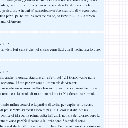
arte gonzalez che ci ha provato un paio di volte da fuori. anche in 10
eso pericoloso e in parita’ numerica avrebbe meritato di vincere. cosi’
una parte. ps. belotti ha lottato invano, ha trovato sulla sua strada
ignor difensore
le 11:15
 ho visto ieri sera è che noi siamo gemellati con il Torino ma loro no.
le 11:23
mo anche in questa stagione gli effetti del “chi troppo vuole nulla
 abbiamo il fiato per arrivare al traguardo da vincenti.
o ino deludentissimo quello a torino. Ennesima occasione buttata e
 roma, con la banda di mourihno ridotta in 9 la fiorentina si rende
lazio-milan venerdi e la partita di torino per capire se lo scorso
di poi sarebbe stato un fuoco di paglia. E così è stato. Stessa
partite di fila per la prima volta in 3 anni, notizia del giorno: però la
nte diversa perchè il torino e la lazio sono 2 mondi diversi.
be meritato la vittoria e che di fronte all’uomo in meno ha comunque