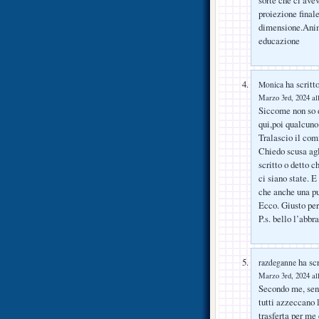
proiezione final
dimensione.Animi
educazione
ha scritto
Monica
Marzo 3rd, 2024 al
Siccome non so d
qui,poi qualcuno
Tralascio il com
Chiedo scusa agl
scritto o detto 
ci siano state. E
che anche una pu
Ecco. Giusto per
P.s. bello l’abbr
ha scr
razdeganne
Marzo 3rd, 2024 al
Secondo me, senz
tutti azzeccano l
trasferta per me