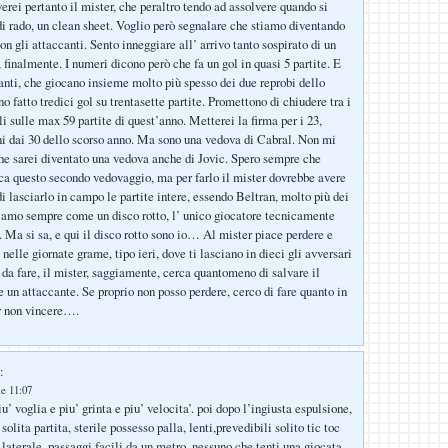
erei pertanto il mister, che peraltro tendo ad assolvere quando si
di rado, un clean sheet. Voglio però segnalare che stiamo diventando
n gli attaccanti. Sento inneggiare all’ arrivo tanto sospirato di un
 finalmente. I numeri dicono però che fa un gol in quasi 5 partite. E
vanti, che giocano insieme molto più spesso dei due reprobi dello
o fatto tredici gol su trentasette partite. Promettono di chiudere tra i
ali sulle max 59 partite di quest’anno. Metterei la firma per i 23,
i dai 30 dello scorso anno. Ma sono una vedova di Cabral. Non mi
he sarei diventato una vedova anche di Jovic. Spero sempre che
a questo secondo vedovaggio, ma per farlo il mister dovrebbe avere
i lasciarlo in campo le partite intere, essendo Beltran, molto più dei
itiamo sempre come un disco rotto, l’ unico giocatore tecnicamente
. Ma si sa, e qui il disco rotto sono io… Al mister piace perdere e
 nelle giornate grame, tipo ieri, dove ti lasciano in dieci gli avversari
 da fare, il mister, saggiamente, cerca quantomeno di salvare il
e un attaccante. Se proprio non posso perdere, cerco di fare quanto in
r non vincere….
:
le 11:07
iu’ voglia e piu’ grinta e piu’ velocita’. poi dopo l’ingiusta espulsione,
solita partita, sterile possesso palla, lenti,prevedibili solito tic toc
 laterale, passaggi facili da un metro, nessuno che tenti una giocata