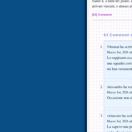
Siamo lì, a metà del guado, 
arrivare vincenti, o almeno pi
[63] Commenti
63 Commenti s
ha scrit
Vibennal
Marzo 3rd, 2024 al
Lo sappiamo ecc
una squadra cost
mi han veramente
ha scr
Alessandro
Marzo 3rd, 2024 al
Occasione non sfr
ha scri
violascuro
Marzo 3rd, 2024 al
La sapevo una pa
sorte che ci ave