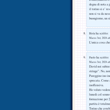
degna di nota a p
il torino si e’ r
non si va da ness
buongiorno, un s
ha scritto:
Bista
Marzo 3rd, 2024 al
L’unica cosa che
ha scritto:
Paolo
Marzo 3rd, 2024 al
David noi subire
stringe”. No, non
Pareggino ino in
sprecata. Come a
inoffensiva.
Ho voluto vedere 
lunedi col senno 
formazione per 2 
partita è totalme
Torino che avreb