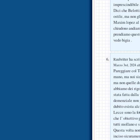
imprescindibile 
Dici che Belotti
ostile, ma non gl
Maxim lopez al S
chiudono andiamo
prendiamo quest
vedo bigia .
ha scri
Raubritter
Marzo 3rd, 2024 al
Pareggiare col To
mano, ma noi sia
ma non quelle dov
abbiamo dei rigor
stata fatta dalla
demenziale non p
dubito esista alc
Lecce sono la fot
che l’ obiettivo 
tutti mollano e 
Questa volta non
inciso sicuramen