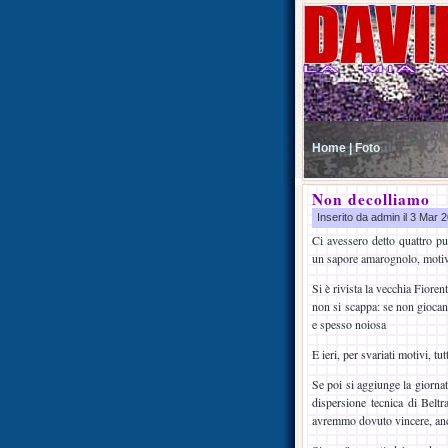
Home |
Foto
Non decolliamo
Inserito da admin il 3 Mar
Ci avessero detto quattro p
un sapore amarognolo, motiva
Si è rivista la vecchia Fioren
non si scappa: se non gioca
e spesso noiosa
E ieri, per svariati motivi, t
Se poi si aggiunge la giornat
dispersione tecnica di Beltr
avremmo dovuto vincere, an