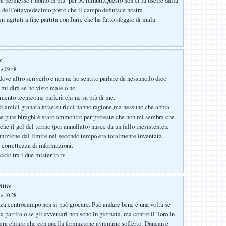
e dell’ottavo/decimo posto che il campo definisce nostra
 agitati a fine partita con Juric che ha fatto sfoggio di mala
:
le 09:48
ove altro scriverlo e non ne ho sentito parlare da nessuno,lo dico
 mi dirà se ho visto male o no.
mento tecnico,ne parlerà chi ne sa più di me.
i amici granata,forse su ricci hanno ragione,ma nessuno che abbia
che pure biraghi è stato ammonito per proteste che non mi sembra che
 che il gol del torino (poi annullato) nasce da un fallo inesistente,e
nizione dal limite nel secondo tempo era totalmente inventata.
 correttezza di informazioni.
accio tra i due mister in tv
itto:
le 10:28
a centrocampo non si può giocare. Può andare bene è una volta se
a partita o se gli avversari non sono in giornata, ma contro il Toro in
 era chiaro che con quella formazione avremmo sofferto. Duncan è