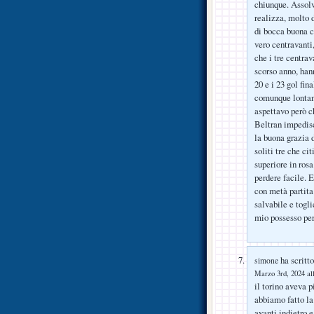
chiunque. Assolv
realizza, molto 
di bocca buona co
vero centravanti,
che i tre centra
scorso anno, hann
20 e i 23 gol fin
comunque lontan
aspettavo però c
Beltran impedisc
la buona grazia d
soliti tre che c
superiore in rosa
perdere facile. E
con metà partita
salvabile e togli
mio possesso pe
ha scritto
simone
Marzo 3rd, 2024 al
il torino aveva p
abbiamo fatto la 
avanti,indietro e