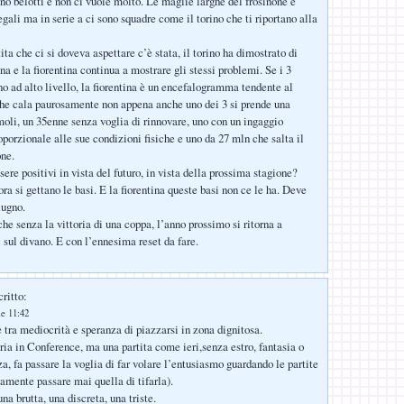
no belotti e non ci vuole molto. Le maglie larghe del frosinone e
egali ma in serie a ci sono squadre come il torino che ti riportano alla
ta che ci si doveva aspettare c’è stata, il torino ha dimostrato di
ina e la fiorentina continua a mostrare gli stessi problemi. Se i 3
no ad alto livello, la fiorentina è un encefalogramma tendente al
che cala paurosamente non appena anche uno dei 3 si prende una
oli, un 35enne senza voglia di rinnovare, uno con un ingaggio
porzionale alle sue condizioni fisiche e uno da 27 mln che salta il
one.
ere positivi in vista del futuro, in vista della prossima stagione?
a si gettano le basi. E la fiorentina queste basi non ce le ha. Deve
iugno.
he senza la vittoria di una coppa, l’anno prossimo si ritorna a
i sul divano. E con l’ennesima reset da fare.
ritto:
le 11:42
 tra mediocrità e speranza di piazzarsi in zona dignitosa.
oria in Conference, ma una partita come ieri,senza estro, fantasia o
a, fa passare la voglia di far volare l’entusiasmo guardando le partite
iamente passare mai quella di tifarla).
a brutta, una discreta, una triste.