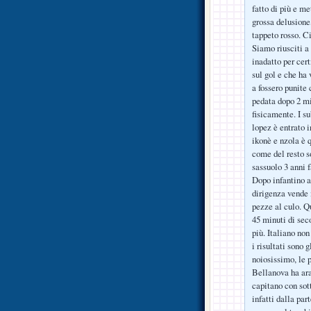
fatto di più e me
grossa delusione, 
tappeto rosso. Ci
Siamo riusciti a
inadatto per cert
sul gol e che ha 
a fossero punite 
pedata dopo 2 mi
fisicamente. I s
lopez è entrato 
ikonè e nzola è 
come del resto so
sassuolo 3 anni f
Dopo infantino 
dirigenza vende 
pezze al culo. Q
45 minuti di sec
più. Italiano non
i risultati sono 
noiosissimo, le 
Bellanova ha arat
capitano con sot
infatti dalla par