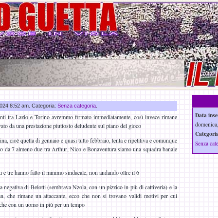
 2024 8:52 am. Categoria:
Senza categoria
.
Data inse
unti tra Lazio e Torino avremmo firmato immediatamente, così invece rimane
domenica,
to da una prestazione piuttosto deludente sul piano del gioco
Categoria
tina, cioè quella di gennaio e quasi tutto febbraio, lenta e ripetitiva e comunque
Senza cat
no da 7 almeno due tra Arthur, Nico e Bonaventura siamo una squadra banale
utti e tre hanno fatto il minimo sindacale, non andando oltre il 6
a negativa di Belotti (sembrava Nzola, con un pizzico in più di cattiveria) e la
an, che rimane un attaccante, ecco che non si trovano validi motivi per cui
che con un uomo in più per un tempo