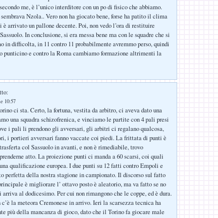
secondo me, è l’unico interditore con un po di fisico che abbiamo.
 sembrava Nzola.. Vero non ha giocato bene, forse ha patito il clima
i è arrivato un pallone decente. Poi, non vedo l’ora di restituire
assuolo. In conclusione, si era messa bene ma con le squadre che si
 in difficolta, in 11 contro 11 probabilmente avremmo perso, quindi
o punticino e contro la Roma cambiamo formazione altrimenti la
tto:
le 10:57
rino ci sta. Certo, la fortuna, vestita da arbitro, ci aveva dato una
mo una squadra schizofrenica, e vinciamo le partite con 4 pali presi
e i pali li prendono gli avversari, gli arbitri ci regalano qualcosa,
i, i portieri avversari fanno vaccate coi piedi. La frittata di punti è
 trasferta col Sassuolo in avanti, e non è rimediabile, trovo
renderne atto. La proiezione punti ci manda a 60 scarsi, coi quali
una qualificazione europea. I due punti su 12 fatti contro Empoli e
o perfetta della nostra stagione in campionato. Il discorso sul fatto
principale è migliorare l’ ottavo posto è aleatorio, ma va fatto se no
si arriva al dodicesimo. Per cui non rimangono che le coppe, ed è dura.
 c’è la meteora Cremonese in arrivo. Ieri la scarsezza tecnica ha
te più della mancanza di gioco, dato che il Torino fa giocare male