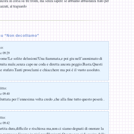
ancora in corsa su tre fronti, ma senza sapere se abbiamo abbastanza fiato per
azzati, al traguardo
u “Non decolliamo”
to:
le 09:29
ome!Le solite delusioni!Una fiammata,e poi giu nell’anonimato di
ruita male,senza capo ne coda e diretta ancora peggio.Basta.Questi
 stufato.Tanti prooclami e chiacchere ma poi é il vuoto assoluto.
itto:
le 09:40
uttata per l’ennesima volta credo ,che alla fine tutto questo peserà .
tto:
le 09:42
rtita dura,difficile e rischiosa ma,non ci siamo degnati di onorare la
va permesso l’uomo in piu’ per 50 minuti.Questo non ci fa uscire dalla