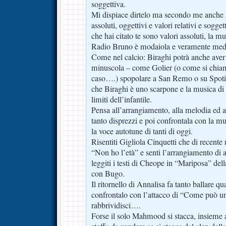
soggettiva.
Mi dispiace dirtelo ma secondo me anche l
assoluti, oggettivi e valori relativi e soggett
che hai citato te sono valori assoluti, la mu
Radio Bruno è modaiola e veramente med
Come nel calcio: Biraghi potrà anche aver
minuscola – come Golier (o come si chiam
caso….) spopolare a San Remo o su Spoti
che Biraghi è uno scarpone e la musica di
limiti dell’infantile.
Pensa all’arrangiamento, alla melodia ed al
tanto disprezzi e poi confrontala con la mu
la voce autotune di tanti di oggi.
Risentiti Gigliola Cinquetti che di recente 
“Non ho l’età” e senti l’arrangiamento di 
leggiti i testi di Cheope in “Mariposa” del
con Bugo.
Il ritornello di Annalisa fa tanto ballare qua
confrontalo con l’attacco di “Come può u
rabbrividisci….
Forse il solo Mahmood si stacca, insieme