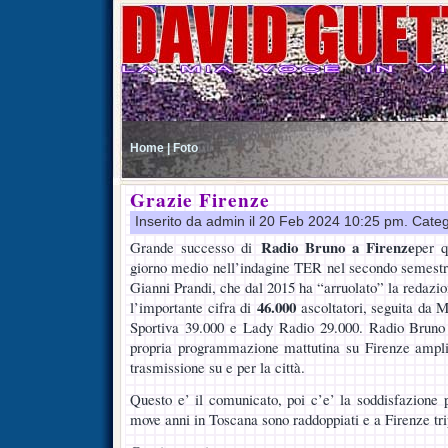
Home |
Foto
Grazie Firenze
Inserito da admin il 20 Feb 2024 10:25 pm. Cate
Radio Bruno a Firenze
Grande successo di
per q
giorno medio nell’indagine TER nel secondo semestr
Gianni Prandi, che dal 2015 ha “arruolato” la redazio
46.000
l’importante cifra di
ascoltatori, seguita da 
Sportiva 39.000 e Lady Radio 29.000. Radio Bruno 
propria programmazione mattutina su Firenze amplia
trasmissione su e per la città.
Questo e’ il comunicato, poi c’e’ la soddisfazione p
move anni in Toscana sono raddoppiati e a Firenze tri