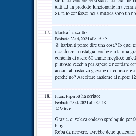
stoffa da vendere se si stacca dal clan del
tutti ad un prodotto funzionante ma comme
Si, te lo confesso: nella musica sono un n
ha scritto:
Monica
Febbraio 22nd, 2024 alle 16:49
@ harlan,ti posso dire una cosa? Io quei t
ricordo con nostalgia perché era la mia gi
contenta di avere 60 anni,o meglio,è un’et
piuttosto vecchia per sapere e ricordare c
ancora abbastanza giovane da conoscere a
perché no? Ascoltare ansieme al nipote 12en
ha scritto:
Franz Paperott
Febbraio 23rd, 2024 alle 05:18
@Mirko:
Grazie, ci voleva codesto sproloquio per fa
blog.
Roba da ricovero, avrebbe detto qualcun