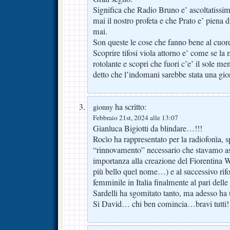
Significa che Radio Bruno e’ ascoltatissim
mai il nostro profeta e che Prato e’ piena di
mai.
Son queste le cose che fanno bene al cuor
Scoprire tifosi viola attorno e’ come se la ma
rotolante e scopri che fuori c’e’ il sole m
detto che l’indomani sarebbe stata una gio
ha scritto:
gionny
Febbraio 21st, 2024 alle 13:07
Gianluca Bigiotti da blindare…!!!
Rocìo ha rappresentato per la radiofonìa, sp
“rinnovamento” necessario che stavamo a
importanza alla creazione del Fiorentin
più bello quel nome…) e al successivo rif
femminile in Italia finalmente al pari delle
Sardelli ha sgomitato tanto, ma adesso h
Si David… chi ben comincia…bravi tutti!