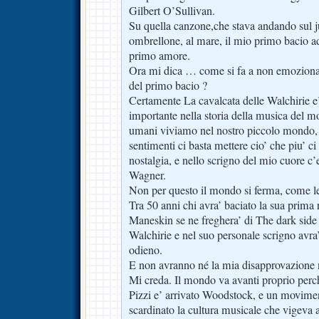
Gilbert O’Sullivan.
Su quella canzone,che stava andando sul j
ombrellone, al mare, il mio primo bacio a
primo amore.
Ora mi dica … come si fa a non emozionar
del primo bacio ?
Certamente La cavalcata delle Walchirie 
importante nella storia della musica del m
umani viviamo nel nostro piccolo mondo, e
sentimenti ci basta mettere cio’ che piu’ ci
nostalgia, e nello scrigno del mio cuore c’
Wagner.
Non per questo il mondo si ferma, come le
Tra 50 anni chi avra’ baciato la sua prima
Maneskin se ne freghera’ di The dark side
Walchirie e nel suo personale scrigno avra’
odieno.
E non avranno né la mia disapprovazione 
Mi creda. Il mondo va avanti proprio perc
Pizzi e’ arrivato Woodstock, e un movime
scardinato la cultura musicale che vigeva 