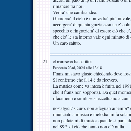
ascolti un paio di lp di Ivano Fossati o di
rimanere tra noi .
Vedra’ che cambia idea.
Guardera’ il cielo è non vedra’ piu’ nuvole
accorgera’ di quanta grazia essa ne e’ colm
specchio e ringraziera’ di essere ciò che e
che cio’ le sta intorno vale ogni minuto di 
Un caro saluto.
ha scritto:
el marascon
Febbraio 23rd, 2024 alle 13:18
Franz mi stavo giusto chiedendo dove fossi 
Si confermo che il 14 è da ricovero.
La musica come va intesa è finita nel 19
che il franz non sopporta). Da quel momen
rifacimenti e simili se si eccettuano alcun
nostalgici? sicuro. non adeguati ai tempi? s
rinunciato a musica e melodia mi fa solam
non parlatemi di musica quando si parla dei
nel 89% di ciò che fanno non c’è nulla.