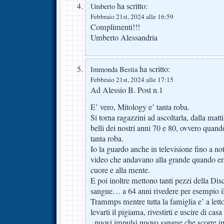
ha scritto:
Umberto
Febbraio 21st, 2024 alle 16:59
Complimenti!!!
Umberto Alessandria
ha scritto:
Immonda Bestia
Febbraio 21st, 2024 alle 17:15
Ad Alessio B. Post n.1
E’ vero, Mitology e’ tanta roba.
Si torna ragazzini ad ascoltarla, dalla mattin
belli dei nostri anni 70 e 80, ovvero quan
tanta roba.
Io la guardo anche in televisione fino a nott
video che andavano alla grande quando er
cuore e alla mente.
E poi inoltre mettono tanti pezzi della Disc
sangue… a 64 anni rivedere per esempio il
Trammps mentre tutta la famiglia e’ a letto 
levarti il pigiama, rivestirti e uscire di ca
, nuovi impulsi nuovo sangue che scorre i