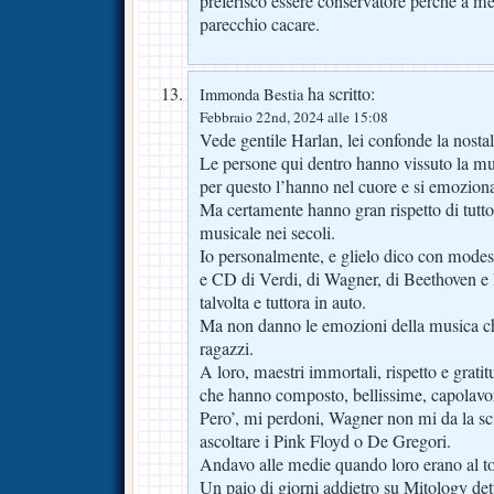
preferisco essere conservatore perché a me
parecchio cacare.
ha scritto:
Immonda Bestia
Febbraio 22nd, 2024 alle 15:08
Vede gentile Harlan, lei confonde la nostalg
Le persone qui dentro hanno vissuto la mu
per questo l’hanno nel cuore e si emoziona
Ma certamente hanno gran rispetto di tutto 
musicale nei secoli.
Io personalmente, e glielo dico con modes
e CD di Verdi, di Wagner, di Beethoven e li
talvolta e tuttora in auto.
Ma non danno le emozioni della musica c
ragazzi.
A loro, maestri immortali, rispetto e grat
che hanno composto, bellissime, capolavori
Pero’, mi perdoni, Wagner non mi da la sci
ascoltare i Pink Floyd o De Gregori.
Andavo alle medie quando loro erano al t
Un paio di giorni addietro su Mitology det