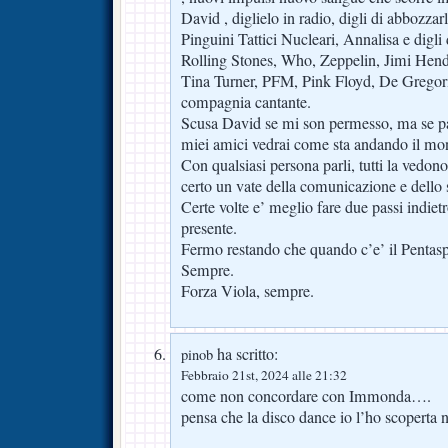
David , diglielo in radio, digli di abbozzarl
Pinguini Tattici Nucleari, Annalisa e digli
Rolling Stones, Who, Zeppelin, Jimi Hend
Tina Turner, PFM, Pink Floyd, De Gregor
compagnia cantante.
Scusa David se mi son permesso, ma se par
miei amici vedrai come sta andando il mo
Con qualsiasi persona parli, tutti la vedo
certo un vate della comunicazione e dello 
Certe volte e’ meglio fare due passi indiet
presente.
Fermo restando che quando c’e’ il Pentasp
Sempre.
Forza Viola, sempre.
ha scritto:
pinob
Febbraio 21st, 2024 alle 21:32
come non concordare con Immonda….
pensa che la disco dance io l’ho scoperta n