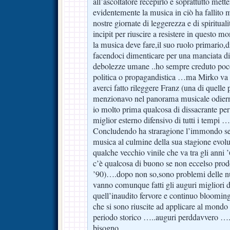
all’ascoltatore recepirlo e soprattutto mette
evidentemente la musica in ciò ha fallito
nostre giornate di leggerezza e di spiritual
incipit per riuscire a resistere in questo
la musica deve fare,il suo ruolo primario,di
facendoci dimenticare per una manciata di
debolezze umane ..ho sempre creduto poco
politica o propagandistica …ma Mirko va r
averci fatto rileggere Franz (una di quelle
menzionavo nel panorama musicale odierno
io molto prima qualcosa di dissacrante pe
miglior esterno difensivo di tutti i tempi …
Concludendo ha straragione l’immondo se 
musica al culmine della sua stagione evolu
qualche vecchio vinile che va tra gli anni 
c’è qualcosa di buono se non eccelso prod
’90)….dopo non so,sono problemi delle nu
vanno comunque fatti gli auguri migliori di
quell’inaudito fervore e continuo blooming
che si sono riuscite ad applicare al mondo
periodo storico …..auguri perddavvero …
bisogno …..