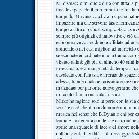
Mi dispiace e mi duole dirlo con tutta la p
invade e pervade il mio miocardio ma la m
tempi dei Nirvana ….che a me personalme
impazzire ma che servono tassonomicament
temporale tra ciò che è sempre stato espre
sempre più originali ed innovative e ciò c
economia circolare di note affidate ad un s
artificiale o nei casi migliori ad un riciclo
selezionate ed ordinate in una trama compo
vissuto ahimè già più di almeno 40 anni fa
invecchiata, è ormai giunta da tempo al ca
cavalcata con fantasia e irrorata da spazzi 
adesso, tranne qualche rarissima eccezione
malandata per partorire nuove gemme che 
miracolo di una rinascita artistica …..
Mirko ha ragione solo in parte con la sua 
verità e cioè che il mondo non è minimame
musica nel senso che B.Dylan o chi per es
fermare una guerra con le sue canzoni per
aprire una squarcio di luce e di amore nell
dall’odio e dall’avidità….il messaggio è sta