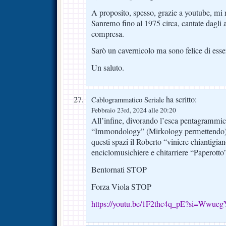
A proposito, spesso, grazie a youtube, mi r
Sanremo fino al 1975 circa, cantate dagli art
compresa.
Sarò un cavernicolo ma sono felice di esse
Un saluto.
ha scritto:
Cablogrammatico Seriale
Febbraio 23rd, 2024 alle 20:20
All’infine, divorando l’esca pentagrammic
“Immondology” (Mirkology permettendo),
questi spazi il Roberto “viniere chiantigiano
enciclomusichiere e chitarriere “Paperott
Bentornati STOP
Forza Viola STOP
https://youtu.be/1F2thc4q_pE?si=Ww