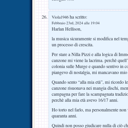
ha scritto:
Viola1946
Febbraio 23rd, 2024 alle 19:04
Harlan Hellison,
la musica sicuramente si modifica nel tem
un processo di crescita.
Per stare a Nilla Pizzi e alla logica di I
canzone mi viene la lacrima. perchè quell’
colonia sulle Murge e quando sentivo in c
piangevo di nostalgia, mi mancavano mio
Quando sento “alla mia età”, mi ricordo l
canzone risuonava nei mangia dischi, mentr
campagna per fare la scampagnata tradizi
perchè alla mia età avevo 16/17 anni.
Ho torto nel farlo, ma personalmente no
quaranta anni.
Quindi non posso giudicare nulla di ciò c