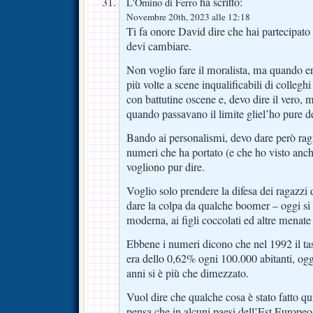
ha scritto:
L'Omino di Ferro
Novembre 20th, 2023 alle 12:18
Ti fa onore David dire che hai partecipato
devi cambiare.
Non voglio fare il moralista, ma quando er
più volte a scene inqualificabili di colleg
con battutine oscene e, devo dire il vero, 
quando passavano il limite gliel’ho pure de
Bando ai personalismi, devo dare però rag
numeri che ha portato (e che ho visto anch
vogliono pur dire.
Voglio solo prendere la difesa dei ragazzi 
dare la colpa da qualche boomer – oggi si 
moderna, ai figli coccolati ed altre menat
Ebbene i numeri dicono che nel 1992 il tas
era dello 0,62% ogni 100.000 abitanti, og
anni si è più che dimezzato.
Vuol dire che qualche cosa è stato fatto qui 
pensa che in alcuni paesi dell’Est Europe