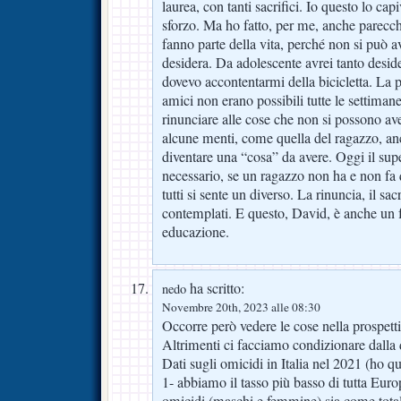
laurea, con tanti sacrifici. Io questo lo cap
sforzo. Ma ho fatto, per me, anche parecc
fanno parte della vita, perché non si può av
desidera. Da adolescente avrei tanto desi
dovevo accontentarmi della bicicletta. La p
amici non erano possibili tutte le settiman
rinunciare alle cose che non si possono ave
alcune menti, come quella del ragazzo, a
diventare una “cosa” da avere. Oggi il sup
necessario, se un ragazzo non ha e non fa
tutti si sente un diverso. La rinuncia, il sa
contemplati. E questo, David, è anche un fa
educazione.
ha scritto:
nedo
Novembre 20th, 2023 alle 08:30
Occorre però vedere le cose nella prospettiv
Altrimenti ci facciamo condizionare dall
Dati sugli omicidi in Italia nel 2021 (ho qu
1- abbiamo il tasso più basso di tutta Euro