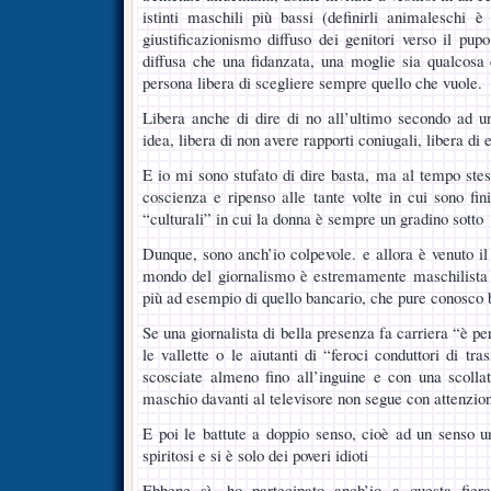
istinti maschili più bassi (definirli animaleschi è 
giustificazionismo diffuso dei genitori verso il pup
diffusa che una fidanzata, una moglie sia qualcosa
persona libera di scegliere sempre quello che vuole.
Libera anche di dire di no all’ultimo secondo ad u
idea, libera di non avere rapporti coniugali, libera di 
E io mi sono stufato di dire basta, ma al tempo ste
coscienza e ripenso alle tante volte in cui sono fin
“culturali” in cui la donna è sempre un gradino sotto
Dunque, sono anch’io colpevole. e allora è venuto i
mondo del giornalismo è estremamente maschilista e
più ad esempio di quello bancario, che pure conosco
Se una giornalista di bella presenza fa carriera “è per
le vallette o le aiutanti di “feroci conduttori di tr
scosciate almeno fino all’inguine e con una scollatu
maschio davanti al televisore non segue con attenzion
E poi le battute a doppio senso, cioè ad un senso un
spiritosi e si è solo dei poveri idioti
Ebbene sì, ho partecipato anch’io a questa fiera