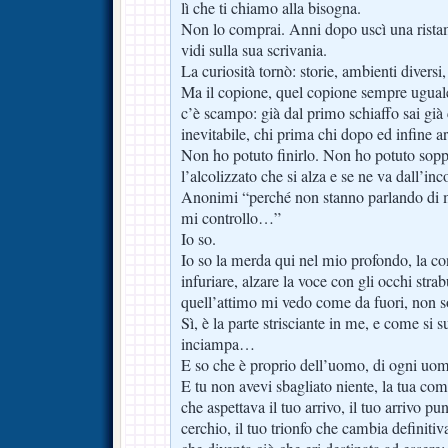
lì che ti chiamo alla bisogna.
Non lo comprai. Anni dopo uscì una ristam
vidi sulla sua scrivania.
La curiosità tornò: storie, ambienti diversi
Ma il copione, quel copione sempre uguale, 
c’è scampo: già dal primo schiaffo sai già 
inevitabile, chi prima chi dopo ed infine ar
Non ho potuto finirlo. Non ho potuto sopp
l’alcolizzato che si alza e se ne va dall’inc
Anonimi “perché non stanno parlando di me
mi controllo…”
Io so.
Io so la merda qui nel mio profondo, la con
infuriare, alzare la voce con gli occhi stra
quell’attimo mi vedo come da fuori, non
Sì, è la parte strisciante in me, e come si su
inciampa…
E so che è proprio dell’uomo, di ogni uo
E tu non avevi sbagliato niente, la tua co
che aspettava il tuo arrivo, il tuo arrivo pun
cerchio, il tuo trionfo che cambia definitiv