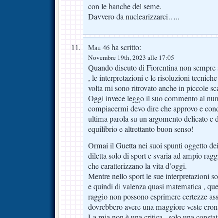
con le banche del seme.
Davvero da nuclearizzarci…..
ha scritto:
Mau 46
Novembre 19th, 2023 alle 17:05
Quando discuto di Fiorentina non sempre 
, le interpretazioni e le risoluzioni tecnic
volta mi sono ritrovato anche in piccole s
Oggi invece leggo il suo commento al num
compiacermi devo dire che approvo e cond
ultima parola su un argomento delicato e d
equilibrio e altrettanto buon senso!
Ormai il Guetta nei suoi spunti oggetto dei 
diletta solo di sport e svaria ad ampio ragg
che caratterizzano la vita d’oggi.
Mentre nello sport le sue interpretazioni so
e quindi di valenza quasi matematica , qu
raggio non possono esprimere certezze as
dovrebbero avere una maggiore veste cron
La mia non è una critica , solo una consta