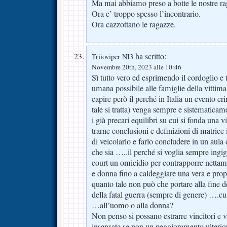
Ma mai abbiamo preso a botte le nostre ra
Ora e’ troppo spesso l’incontrario.
Ora cazzottano le ragazze.
ha scritto:
Triioviper NI3
Novembre 20th, 2023 alle 10:46
Sì tutto vero ed esprimendo il cordoglio e
umana possibile alle famiglie della vittima
capire però il perché in Italia un evento cr
tale si tratta) venga sempre e sistematicam
i già precari equilibri su cui si fonda una vi
trarne conclusioni e definizioni di matrice 
di veicolarlo e farlo concludere in un aula
che sia …..il perché si voglia sempre ingig
court un omicidio per contrapporre nettam
e donna fino a caldeggiare una vera e propr
quanto tale non può che portare alla fine dei
della fatal guerra (sempre di genere) ….cui
…all’uomo o alla donna?
Non penso si possano estrarre vincitori e v
insensata se non un peggioramento ulterio