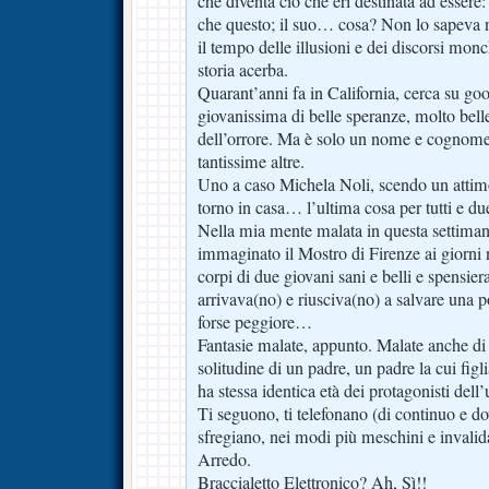
che diventa ciò che eri destinata ad esser
che questo; il suo… cosa? Non lo sapeva 
il tempo delle illusioni e dei discorsi monc
storia acerba.
Quarant’anni fa in California, cerca su 
giovanissima di belle speranze, molto bell
dell’orrore. Ma è solo un nome e cognome
tantissime altre.
Uno a caso Michela Noli, scendo un attimo
torno in casa… l’ultima cosa per tutti e 
Nella mia mente malata in questa settimana
immaginato il Mostro di Firenze ai giorni n
corpi di due giovani sani e belli e spensier
arrivava(no) e riusciva(no) a salvare una 
forse peggiore…
Fantasie malate, appunto. Malate anche di
solitudine di un padre, un padre la cui figl
ha stessa identica età dei protagonisti dell’
Ti seguono, ti telefonano (di continuo e do
sfregiano, nei modi più meschini e invalida
Arredo.
Braccialetto Elettronico? Ah, Sì!!