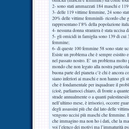
omicidi (maschi e femmine) sia come total
2- sono stati ammazzati 184 maschi e 11
3- delle 119 vittime femmine, 24 sono state 
20% delle vittime femminili- ricordo che gli
rappresentano l’8% della popolazione itali
4- nessuna donna straniera è stata uccisa da
5- gli omicidi in famiglia sono 139 di cui
femmine;
6- di queste 100 femmine 58 sono state ucc
Esiste un problema che è sempre esistito 
nel passato nostro. E’ un problema molto p
mondo che non legato alla nostra particola
buona parte del pianeta c’è chi è ancora 
siano inferiori ai maschi e non hanno gli ste
che è fondamentale per inquadrare il probl
(cioè, parliamoci chiaro, di fronte a quant
strade annualmente o a quanti palestinesi/e
nell’ultimo mese, è irrisorio), occorre guar
degli assassini più che dal lato delle vittim
vengono uccisi più maschi che femmine. E’ 
che immagino ma non ho i dati, che la ma
voi l’elenco dei motivi ma l’immaturità ps