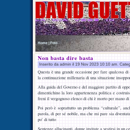
Home |
Foto
Non basta dire basta
Inserito da admin il 19 Nov 2023 10:10 am. Cate
Questa è una grande occasione per fare qualcosa di 
la continuazione millenaria di una situazione insoppor
Alla guida del Governo e del maggiore partito di opp
dimentichino la loro appartenenza politica e costrui
freni il vergognoso elenco di chi è morto per mano d
Poi però è soprattutto un problema “culturale”, anc
parola, di per sé nobile, ma che mi pare sia diventa
po’ di tutto
Sentenze allucinanti, donne invitate a vestirsi in un 