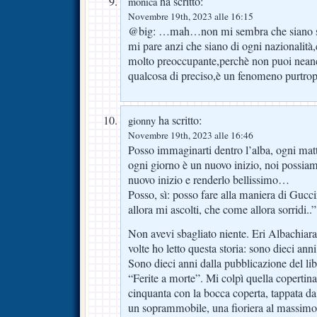
ha scritto:
monica
Novembre 19th, 2023 alle 16:15
@big: …mah…non mi sembra che siano so
mi pare anzi che siano di ogni nazionalità,
molto preoccupante,perchè non puoi neanc
qualcosa di preciso,è un fenomeno purtrop
ha scritto:
gionny
Novembre 19th, 2023 alle 16:46
Posso immaginarti dentro l’alba, ogni matt
ogni giorno è un nuovo inizio, noi possi
nuovo inizio e renderlo bellissimo…
Posso, sì: posso fare alla maniera di Gucc
allora mi ascolti, che come allora sorridi..”
Non avevi sbagliato niente. Eri Albachiara
volte ho letto questa storia: sono dieci ann
Sono dieci anni dalla pubblicazione del li
“Ferite a morte”. Mi colpì quella copertina
cinquanta con la bocca coperta, tappata da 
un soprammobile, una fioriera al massimo 