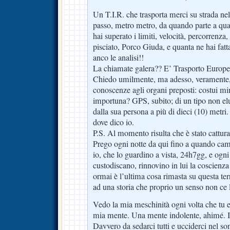
Un T.I.R. che trasporta merci su strada ne
passo, metro metro, da quando parte a qua
hai superato i limiti, velocità, percorrenza,
pisciato, Porco Giuda, e quanta ne hai fat
anco le analisi!!
La chiamate galera?? E’ Trasporto Europe
Chiedo umilmente, ma adesso, veramente, d
conoscenze agli organi preposti: costui m
importuna? GPS, subito; di un tipo non elu
dalla sua persona a più di dieci (10) metri
dove dico io.
P.S. Al momento risulta che è stato cattura
Prego ogni notte da qui fino a quando ca
io, che lo guardino a vista, 24h7gg, e ogni 
custodiscano, rinnovino in lui la coscienza
ormai è l’ultima cosa rimasta su questa te
ad una storia che proprio un senso non ce 
Vedo la mia meschinità ogni volta che tu e 
mia mente. Una mente indolente, ahimé. 
Davvero da sedarci tutti e ucciderci nel s