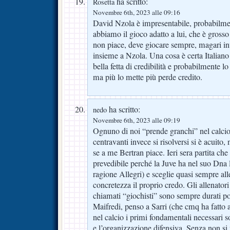
ha scritto:
Rosetta
Novembre 6th, 2023 alle 09:16
David Nzola è impresentabile, probabilm
abbiamo il gioco adatto a lui, che è grosso 
non piace, deve giocare sempre, magari inve
insieme a Nzola. Una cosa è certa Italiano
bella fetta di credibilità e probabilmente l
ma più lo mette più perde credito.
ha scritto:
nedo
Novembre 6th, 2023 alle 09:19
Ognuno di noi “prende granchi” nel calci
centravanti invece si risolversi si è acuit
se a me Bertran piace. Ieri sera partita che
prevedibile perché la Juve ha nel suo Dna l
ragione Allegri) e sceglie quasi sempre all
concretezza il proprio credo. Gli allenato
chiamati “giochisti” sono sempre durati p
Maifredi, penso a Sarri (che cmq ha fatto
nel calcio i primi fondamentali necessari 
e l’organizzazione difensiva. Senza non si 