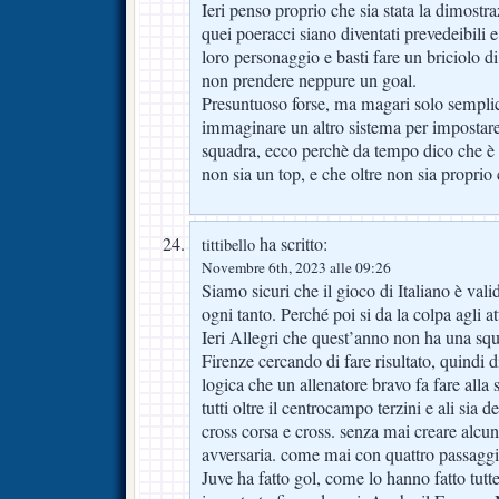
Ieri penso proprio che sia stata la dimostr
quei poeracci siano diventati prevedeibili e 
loro personaggio e basti fare un briciolo di
non prendere neppure un goal.
Presuntuoso forse, ma magari solo sempli
immaginare un altro sistema per impostar
squadra, ecco perchè da tempo dico che è a
non sia un top, e che oltre non sia proprio
ha scritto:
tittibello
Novembre 6th, 2023 alle 09:26
Siamo sicuri che il gioco di Italiano è val
ogni tanto. Perché poi si da la colpa agli a
Ieri Allegri che quest’anno non ha una squ
Firenze cercando di fare risultato, quindi 
logica che un allenatore bravo fa fare alla
tutti oltre il centrocampo terzini e ali sia d
cross corsa e cross. senza mai creare alcun
avversaria. come mai con quattro passaggi 
Juve ha fatto gol, come lo hanno fatto tut