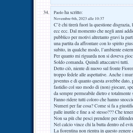
ha scritto:
Paolo
Novembre 6th, 2023 alle 10:37
C’è chi tirerà fuori la questione disgrazia,
ecc ecc. Dal momento che negli anni addi
pubblico per motivi altretanto gravi la parti
una partita da affrontare con lo spirito giu
subito, in qualche modo, l’ambiente estern
Per quanto mi riguarda non si doveva gio
Soldo comanda. Quindi attaccatevi tutti.
Detto ciò, niente di nuovo sul fronte Fiorent
troppo fedele alle aspettative. Anche i mur
juventus e di quanto questa avrebbe dato, 
fastidio col suo modo di (non) giocare, spe
da sempre permeabile dietro e totalmente s
Fanno ridere tutti coloro che hanno snocc
Numeri per far cosa? Come si fa a giustif
palle inutile e fine a sè stesso??? Che tene
Non sa più che pesci prendere per difendere
Nel calcio vince chi la butta dentro ed evit
La fiorentina non rientra in questo genere