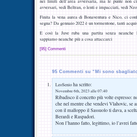
nei limiti dell’area avversaria, ma le punte non ci
avversari, vedi Beltran, o lenti e impacciati, vedi Nzo
Finita la vena aurea di Bonaventura e Nico, ci conf
segna? Da gennaio 2022 è un tormentone, tanti acqui
E così la Juve ruba una partita senza neanche l’
sappiamo neanche più a cosa attaccarci
[95] Commenti
95 Commenti su “Mi sono sbagliato
ha scritto:
LeoSenio
Novembre 6th, 2023 alle 07:40
Ribadisco il concetto più volte espresso: 
che nel mentre che vendevi Vlahovic, se a
con il malloppo il Sassuolo ti dava, a scel
Berardi e Raspadori.
Non l’hanno fatto, legittimo, io l’avrei fatt