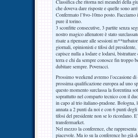
Classifica che ritorna nei meandri della giu
che doveva dare risposte e quelle sono arr
Confermato l’8vo-10mo posto. Facciamo in
pure il torino.
3 sconfitte consecutive, 3 partite senza segn
nostro magico allenatore è stato surclassat
risate a ripensare alle sessioni m**turbator
giornali, opinionisti e tifosi del presidente
capisce nulla a lodare e lodarsi, bistrattare 
terra e chi da sempre conosce fin troppo be
dubitare sempre. Poveracci.
Prossimo weekend avremo l’occasione di da
prossima qualificazione europea ad uno s
questo momento surclassa la fiorentina sot
soprattutto nel comparto tecnico con il du
in capo al trio italiano-pradone. Bologna, l
annata a 2 punti da noi e con 6 punti degli 
tifosi del presidente non se lo ricordano. 
transfermarket.
Nel mezzo la conference, che rappresenta 
piacevole. Ma io su la conference ho già de