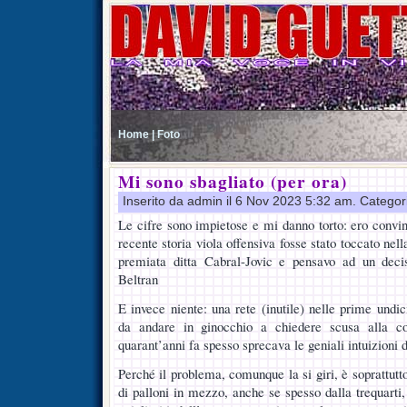
Home |
Foto
Mi sono sbagliato (per ora)
Inserito da admin il 6 Nov 2023 5:32 am. Categor
Le cifre sono impietose e mi danno torto: ero convin
recente storia viola offensiva fosse stato toccato nel
premiata ditta Cabral-Jovic e pensavo ad un dec
Beltran
E invece niente: una rete (inutile) nelle prime undi
da andare in ginocchio a chiedere scusa alla cop
quarant’anni fa spesso sprecava le geniali intuizioni 
Perché il problema, comunque la si giri, è soprattutto
di palloni in mezzo, anche se spesso dalla trequarti,