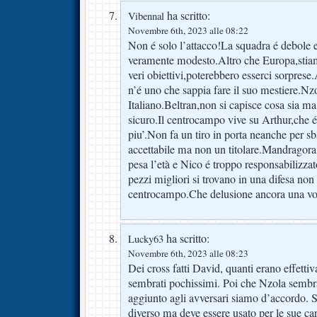
ha scritto:
Vibennal
Novembre 6th, 2023 alle 08:22
Non é solo l’attacco!La squadra é debole e 
veramente modesto.Altro che Europa,stiamo 
veri obiettivi,poterebbero esserci sorpres
n’é uno che sappia fare il suo mestiere.Nz
Italiano.Beltran,non si capisce cosa sia ma
sicuro.Il centrocampo vive su Arthur,che é
piu’.Non fa un tiro in porta neanche per s
accettabile ma non un titolare.Mandragora
pesa l’età e Nico é troppo responsabilizzat
pezzi migliori si trovano in una difesa non 
centrocampo.Che delusione ancora una vol
ha scritto:
Lucky63
Novembre 6th, 2023 alle 08:23
Dei cross fatti David, quanti erano effet
sembrati pochissimi. Poi che Nzola sembra
aggiunto agli avversari siamo d’accordo. 
diverso ma deve essere usato per le sue car