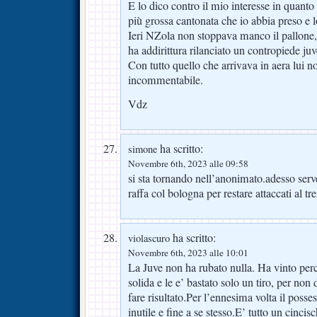
E lo dico contro il mio interesse in quan
più grossa cantonata che io abbia preso e
Ieri NZola non stoppava manco il pallone,
ha addirittura rilanciato un contropiede juv
Con tutto quello che arrivava in aera lui n
incommentabile.
Vdz
ha scritto:
simone
Novembre 6th, 2023 alle 09:58
si sta tornando nell’anonimato.adesso serve 
raffa col bologna per restare attaccati al tr
ha scritto:
violascuro
Novembre 6th, 2023 alle 10:01
La Juve non ha rubato nulla. Ha vinto perc
solida e le e’ bastato solo un tiro, per non
fare risultato.Per l’ennesima volta il posse
inutile e fine a se stesso.E’ tutto un cincis