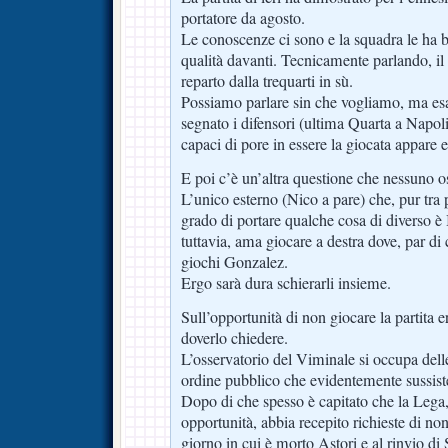
portatore da agosto.
Le conoscenze ci sono e la squadra le ha 
qualità davanti. Tecnicamente parlando, il 
reparto dalla trequarti in sù.
Possiamo parlare sin che vogliamo, ma esa
segnato i difensori (ultima Quarta a Napol
capaci di pore in essere la giocata appare 
E poi c’è un’altra questione che nessuno os
L’unico esterno (Nico a pare) che, pur tra 
grado di portare qualche cosa di diverso è
tuttavia, ama giocare a destra dove, par di 
giochi Gonzalez.
Ergo sarà dura schierarli insieme.
Sull’opportunità di non giocare la partita er
doverlo chiedere.
L’osservatorio del Viminale si occupa dell
ordine pubblico che evidentemente sussis
Dopo di che spesso è capitato che la Lega,
opportunità, abbia recepito richieste di no
giorno in cui è morto Astori e al rinvio d