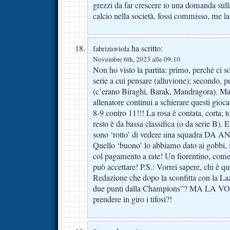
grezzi da far crescere io una domanda sull
calcio nella società, fossi commisso, me la 
ha scritto:
fabrizioviola
Novembre 6th, 2023 alle 09:10
Non ho visto la partita: primo, perché ci 
serie a cui pensare (alluvione); secondo, p
(c’erano Biraghi, Barak, Mandragora). Ma
allenatore continui a schierare questi gio
8-9 contro 11!!! La rosa è contata, corta; tol
resto è da bassa classifica (o da serie B). 
sono ‘rotto’ di vedere una squadra DA AN
Quello ‘buono’ lo abbiamo dato ai gobbi, 
col pagamento a rate! Un fiorentino, come
può accettare! P.S.: Vorrei sapere, chi è q
Redazione che dopo la sconfitta con la Laz
due punti dalla Champions”? MA LA
prendere in giro i tifosi?!