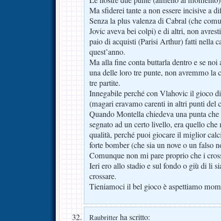
Ma sfiderei tante a non essere incisive a dif
Senza la plus valenza di Cabral (che co
Jovic aveva bei colpi) e di altri, non avrest
paio di acquisti (Parisi Arthur) fatti nella
quest’anno.
Ma alla fine conta buttarla dentro e se no
una delle loro tre punte, non avremmo la c
tre partite.
Innegabile perché con Vlahovic il gioco di
(magari eravamo carenti in altri punti del
Quando Montella chiedeva una punta che 
segnato ad un certo livello, era quello che 
qualità, perché puoi giocare il miglior ca
forte bomber (che sia un nove o un falso n
Comunque non mi pare proprio che i cross s
Ieri ero allo stadio e sul fondo o giù di li s
crossare.
Tieniamoci il bel gioco è aspettiamo mome
ha scritto:
Raubritter