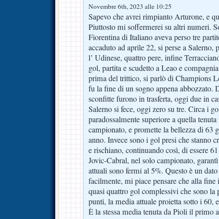
Novembre 6th, 2023 alle 10:25
Sapevo che avrei rimpianto Arturone, e qui
Piuttosto mi soffermerei su altri numeri. So
Fiorentina di Italiano aveva perso tre parti
accaduto ad aprile 22, si perse a Salerno, 
l’ Udinese, quattro pere, infine Terraccian
gol, partita e scudetto a Leao e compagnia
prima del trittico, si parlò di Champions 
fu la fine di un sogno appena abbozzato. D
sconfitte furono in trasferta, oggi due in ca
Salerno si fece, oggi zero su tre. Circa i go
paradossalmente superiore a quella tenuta i
campionato, e promette la bellezza di 63 go
anno. Invece sono i gol presi che stanno
e rischiano, continuando così, di essere 6
Jovic-Cabral, nel solo campionato, garantì 
attuali sono fermi al 5%. Questo è un dat
facilmente, mi piace pensare che alla fine
quasi quattro gol complessivi che sono la 
punti, la media attuale proietta sotto i 60, 
È la stessa media tenuta da Pioli il primo a