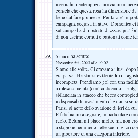
inesorabilmente appena arriviamo in aerea
conscia che questa rosa ha dimensione da m
bene dal fare promesse. Per loro e’ impor
campagna acquisti in attivo. Domenica ci f
sul campo ha dimostrato di essere piu’ for
di non uscirne cornuti e bastonati come ier
ha scritto:
Shimon
Novembre 6th, 2023 alle 10:02
Siamo alle solite. Ci eravamo illusi, dop
era parso abbastanza evidente fin da agost
incompleta. Prendiamo gol con una facilit
a difesa schierata (contraddicendo la vulg
sbilanciata in attacco che becca contropiedi
indispensabili investimenti che non si sono 
Parisi, al netto dello svarione di ieri da cui
E fatichiamo a segnare, in particolare con 
ruolo. Beltran mi piace molto, ma non cre
a stagione nemmeno nelle sue migliori co
un giocatore di una categoria inferiore.