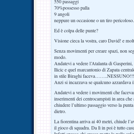
550 passaggi
70%possesso palla
9 angoli
neppure un occasione o un tiro pericoloso.
Ed è colpa delle punte?
Visione cieca la vostra, caro David! e mo
Senza movimenti per creare spazi, non se
modo.
Andatevi a vedere l’Atalanta di Gasperini
Ilicic e quel marcantonio di Zapata central
in stile Biraghi faceva……..NESSUNO!!!
Anzi si incazzava se qualcuno azzardava il
Andatevi a vedere i movimenti che facevano
inserimenti dei centrocampisti in area che 
chiudere l’ultimo passaggio verso la punta 
dietro.
La fiorentina arriva ai 40 metri, chiude l’av
il gioco di squadra. Da lì in poi è tutto cas
Infatti spesso chi crossa mette la palla su