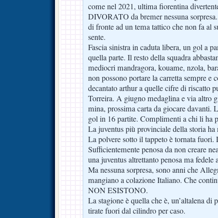
come nel 2021, ultima fiorentina divertent
DIVORATO da bremer nessuna sorpresa. Co
di fronte ad un tema tattico che non fa al 
sente.
Fascia sinistra in caduta libera, un gol a p
quella parte. Il resto della squadra abbastanz
mediocri mandragora, kouame, nzola, bar
non possono portare la carretta sempre e 
decantato arthur a quelle cifre di riscatto p
Torreira. A giugno medaglina e via altro g
mina, prossima carta da giocare davanti. La
gol in 16 partite. Complimenti a chi li ha pr
La juventus più provinciale della storia ha r
La polvere sotto il tappeto è tornata fu
Sufficientemente penosa da non creare ne
una juventus altrettanto penosa ma fedele a
Ma nessuna sorpresa, sono anni che Allegri, 
mangiano a colazione Italiano. Che continu
NON ESISTONO.
La stagione è quella che è, un’altalena di pa
tirate fuori dal cilindro per caso.