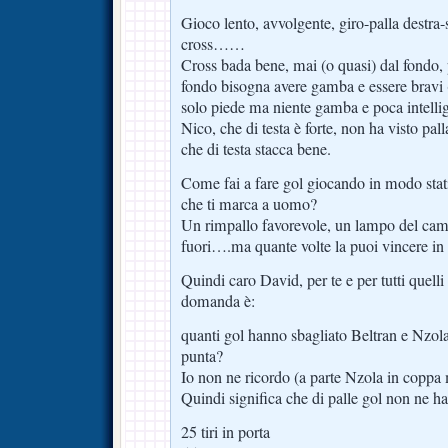
Gioco lento, avvolgente, giro-palla destra-si
cross……
Cross bada bene, mai (o quasi) dal fondo, 
fondo bisogna avere gamba e essere bravi
solo piede ma niente gamba e poca intellig
Nico, che di testa è forte, non ha visto pa
che di testa stacca bene.
Come fai a fare gol giocando in modo stat
che ti marca a uomo?
Un rimpallo favorevole, un lampo del camp
fuori….ma quante volte la puoi vincere i
Quindi caro David, per te e per tutti quell
domanda è:
quanti gol hanno sbagliato Beltran e Nzola
punta?
Io non ne ricordo (a parte Nzola in coppa 
Quindi significa che di palle gol non ne h
25 tiri in porta