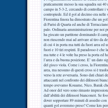
praticamente messo la sua squadra sui 40 
campo in 5-3-2, cercando di controllare i vi
contropiede. Ed il gol al decimo era nelle 
Fiorentina finora ha dimostrato che un gol a
di Parisi di Quarta ed anche di Terraccian
palo. Ordinaria amministrazione per noi pu
ha giocato un partitone dominando il cam
non riuscendo mai ad arrivare al tiro da den
di cui 4 in porta ma tutti da fuori area ed u
fuori e 10 tiri respinti. Il paradosso è che l
ma tutte e 4 le volte ha preso la porta ed h
l’area e da buona posizione. E’ un dato si
del gioco viola. Come i cross, la Fiorenti
area, ma nessuno di questi cross si è tras
verso la rete avversaria. Sono dati chiari d
attaccanti nel confronto dei difensori bian
tempo avevamo Kouame, Nico, Barak che di
Ad onor del vero sono rimasto impressiona
dall’abilità dei difensori bianconeri. Se fos
dover sopportare 89 minuti di assedio con 3
quanti gol avremmo preso? Come km perco