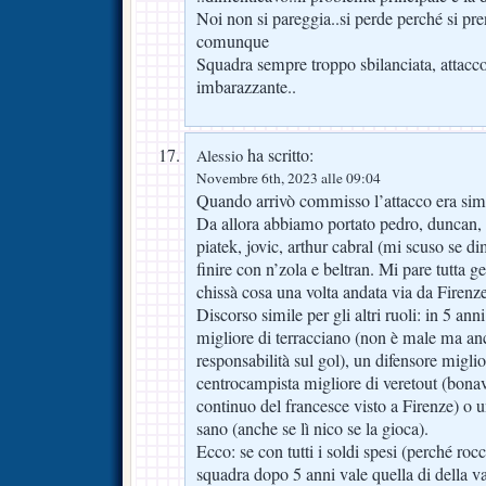
Noi non si pareggia..si perde perché si 
comunque
Squadra sempre troppo sbilanciata, attacco 
imbarazzante..
ha scritto:
Alessio
Novembre 6th, 2023 alle 09:04
Quando arrivò commisso l’attacco era sim
Da allora abbiamo portato pedro, duncan,
piatek, jovic, arthur cabral (mi scuso se d
finire con n’zola e beltran. Mi pare tutta g
chissà cosa una volta andata via da Firenze
Discorso simile per gli altri ruoli: in 5 ann
migliore di terracciano (non è male ma anc
responsabilità sul gol), un difensore migli
centrocampista migliore di veretout (bon
continuo del francesce visto a Firenze) o u
sano (anche se lì nico se la gioca).
Ecco: se con tutti i soldi spesi (perché rocc
squadra dopo 5 anni vale quella di della v