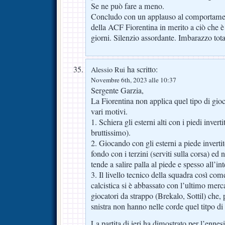
Se ne può fare a meno.
Concludo con un applauso al comportame
della ACF Fiorentina in merito a ciò che è
giorni. Silenzio assordante. Imbarazzo tota
ha scritto:
Alessio Rui
Novembre 6th, 2023 alle 10:37
Sergente Garzia,
La Fiorentina non applica quel tipo di gioc
vari motivi.
1. Schiera gli esterni alti con i piedi invert
bruttissimo).
2. Giocando con gli esterni a piede invertit
fondo con i terzini (serviti sulla corsa) ed
tende a salire palla al piede e spesso all’i
3. Il livello tecnico della squadra così com
calcistica si è abbassato con l’ultimo merc
giocatori da strappo (Brekalo, Sottil) che,
snistra non hanno nelle corde quel titpo di 
La partita di ieri ha dimostrato per l’ennes