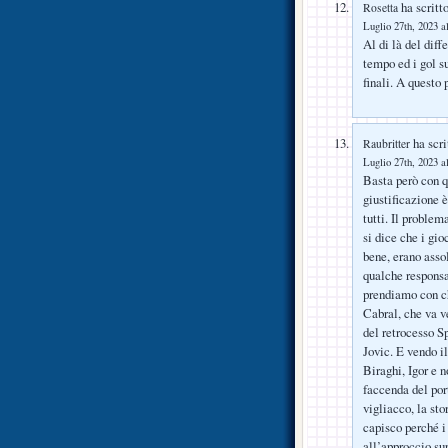
ha scritto
Rosetta
Luglio 27th, 2023 a
Al di là del diff
tempo ed i gol su
finali. A questo
ha scri
Raubritter
Luglio 27th, 2023 a
Basta però con qu
giustificazione è
tutti. Il proble
si dice che i gio
bene, erano ass
qualche responsab
prendiamo con ch
Cabral, che va v
del retrocesso S
Jovic. E vendo i
Biraghi, Igor e 
faccenda del por
vigliacco, la st
capisco perché i
all’approccio s