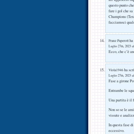
questo punto che
fare i gol che sa
Champions (Terzi
facciamoci qual
ha 
Franz Paperott
Luglio 27th, 2023 a
Ecco, che c’è a
ha scri
Viola1946
Luglio 27th, 2023 a
Fase a girone Por
Entrambe le squad
Una partita è il 
Non so se le ami
vissute e analiz
In questa fase d
eccessivo.