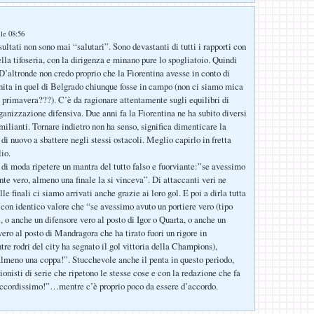
lle 08:56
sultati non sono mai “salutari”. Sono devastanti di tutti i rapporti con
lla tifoseria, con la dirigenza e minano pure lo spogliatoio. Quindi
 D’altronde non credo proprio che la Fiorentina avesse in conto di
nita in quel di Belgrado chiunque fosse in campo (non ci siamo mica
a primavera???). C’è da ragionare attentamente sugli equilibri di
rganizzazione difensiva. Due anni fa la Fiorentina ne ha subito diversi
milianti. Tornare indietro non ha senso, significa dimenticare la
di nuovo a sbattere negli stessi ostacoli. Meglio capirlo in fretta
io.
 di moda ripetere un mantra del tutto falso e fuorviante:”se avessimo
nte vero, almeno una finale la si vinceva”. Di attaccanti veri ne
e finali ci siamo arrivati anche grazie ai loro gol. E poi a dirla tutta
 con identico valore che “se avessimo avuto un portiere vero (tipo
i, o anche un difensore vero al posto di Igor o Quarta, o anche un
ero al posto di Mandragora che ha tirato fuori un rigore in
e rodri del city ha segnato il gol vittoria della Champions),
meno una coppa!”. Stucchevole anche il penta in questo periodo,
nionisti di serie che ripetono le stesse cose e con la redazione che fa
accordissimo!”…mentre c’è proprio poco da essere d’accordo.