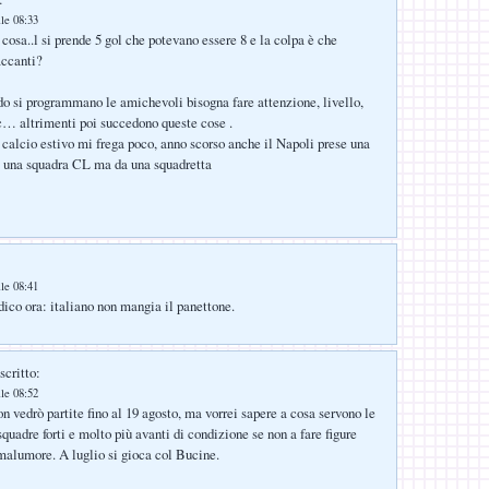
lle 08:33
cosa..l si prende 5 gol che potevano essere 8 e la colpa è che
accanti?
 si programmano le amichevoli bisogna fare attenzione, livello,
c… altrimenti poi succedono queste cose .
 calcio estivo mi frega poco, anno scorso anche il Napoli prese una
a una squadra CL ma da una squadretta
lle 08:41
dico ora: italiano non mangia il panettone.
scritto:
lle 08:52
n vedrò partite fino al 19 agosto, ma vorrei sapere a cosa servono le
quadre forti e molto più avanti di condizione se non a fare figure
malumore. A luglio si gioca col Bucine.