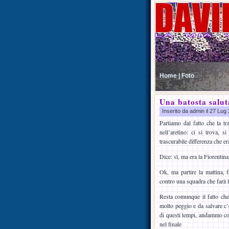
Home |
Foto
Una batosta salut
Inserito da admin il 27 Lu
Partiamo dal fatto che la t
nell’aretino: ci si trova,
trascurabile differenza che 
Dice: sì, ma era la Fiorentina
Ok, ma partire la mattina, f
contro una squadra che farà l
Resta comunque il fatto che
molto peggio e da salvare c
di questi tempi, andammo co
nel finale