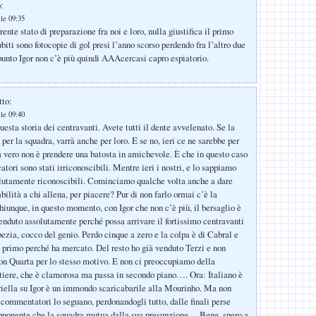
:
lle 09:35
erente stato di preparazione fra noi e loro, nulla giustifica il primo
biti sono fotocopie di gol presi l’anno scorso perdendo fra l’altro due
 punto Igor non c’è più quindi AAAcercasi capro espiatorio.
tto:
lle 09:40
esta storia dei centravanti. Avete tutti il dente avvelenato. Se la
 per la squadra, varrà anche per loro. E se no, ieri ce ne sarebbe per
ma vero non è prendere una batosta in amichevole. È che in questo caso
catori sono stati irriconoscibili. Mentre ieri i nostri, e lo sappiamo
olutamente riconoscibili. Cominciamo qualche volta anche a dare
ilità a chi allena, per piacere? Pur di non farlo ormai c’è la
iunque, in questo momento, con Igor che non c’è più, il bersaglio è
enduto assolutamente perché possa arrivare il fortissimo centravanti
pezia, cocco del genio. Perdo cinque a zero e la colpa è di Cabral e
l primo perché ha mercato. Del resto ho già venduto Terzi e non
non Quarta per lo stesso motivo. E non ci preoccupiamo della
tiere, che è clamorosa ma passa in secondo piano…. Ora: Italiano è
oriella su Igor è un immondo scaricabarile alla Mourinho. Ma non
 commentatori lo seguano, perdonandogli tutto, dalle finali perse
upponente che la squadra mutua dalla sua presunzione… Bene, spero a