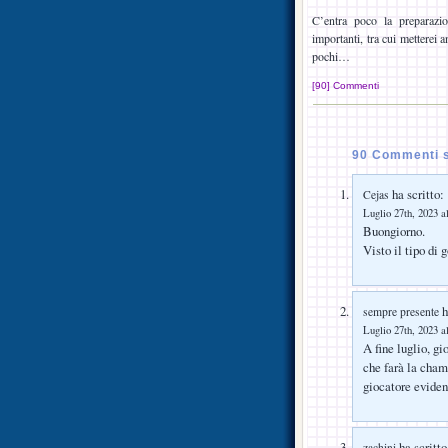
C’entra poco la preparazio
importanti, tra cui metterei 
pochi…
[90] Commenti
90 Commenti s
ha scritto:
Cejas
Luglio 27th, 2023 a
Buongiorno.
Visto il tipo di 
h
sempre presente
Luglio 27th, 2023 a
A fine luglio, g
che farà la champ
giocatore eviden
ha scritto
zachini