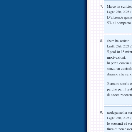
ha scritto:
Marco
Luglio 27th, 2023 a
D’altronde quand
5% al comparto a
ha scritto:
chem
Luglio 27th, 2023 a
5 goal in 18 min
motivazioni.
In porta continu
senza un centrale
diranno che serv
5 sonore sberle 
perchè per il res
di cacca raccatta
ha scr
razdeganne
Luglio 27th, 2023 a
le scusanti ci so
finta di non ess