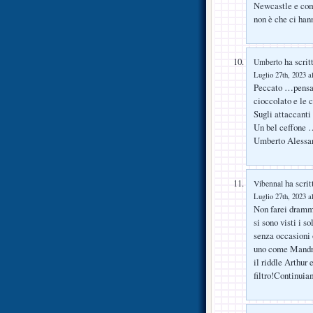
Newcastle e comp
non è che ci hann
ha scrit
Umberto
Luglio 27th, 2023 a
Peccato …pensav
cioccolato e le 
Sugli attaccant
Un bel ceffone …s
Umberto Alessa
ha scrit
Vibennal
Luglio 27th, 2023 a
Non farei dramm
si sono visti i s
senza occasioni 
uno come Mandra
il riddle Arthur 
filtro!Continuia