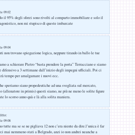
lle 09:02
o il 95% degli sforzi sono rivolti al comparto immobiliare e solo il
gonistico, non mi stupisco di queste imbarcate
lle 09:04
uti non trovano spiegazione logica, neppure tirando in ballo le tue
iamo a schierare Pietro “basta prendere la porta” Terracciano e siamo
 difensivo a 3 settimane dall’inizio degli impegni ufficiali. Poi ci
irà tempo per amalgamare i nuovi ecc.
che speriamo siano propedeutiche ad una svegliata sul mercato,
to (allenatore in primis) questi siamo, ne più ne meno le solite figure
te lo scorso anno quà e là alla solita maniera.
itto:
lle 09:08
no tutte ma se se ne pigliava 12 non c’era niente da dire.l’unica è far
erci mai nemmeno stati a Belgrado, anzi io non andrei neanche a