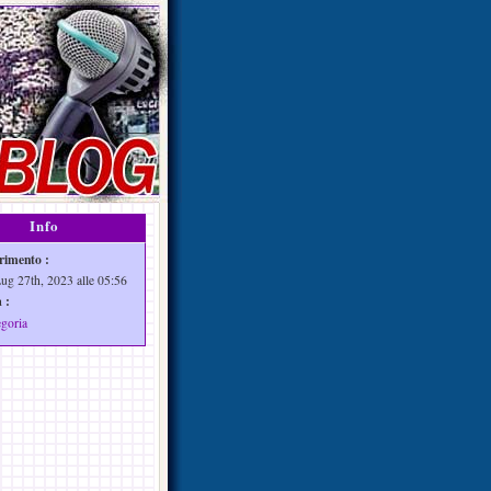
Info
rimento :
Lug 27th, 2023 alle 05:56
 :
egoria