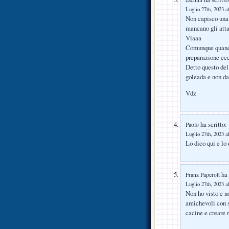
Luglio 27th, 2023 a
Non capisco una 
mancano gli att
Viaaa
Comunque quando
preparazione ec
Detto questo del
goleada e non d
Vdz
ha scritto:
Paolo
Luglio 27th, 2023 a
Lo dico qui e lo 
ha 
Franz Paperott
Luglio 27th, 2023 a
Non ho visto e no
amichevoli con s
cacine e creare 