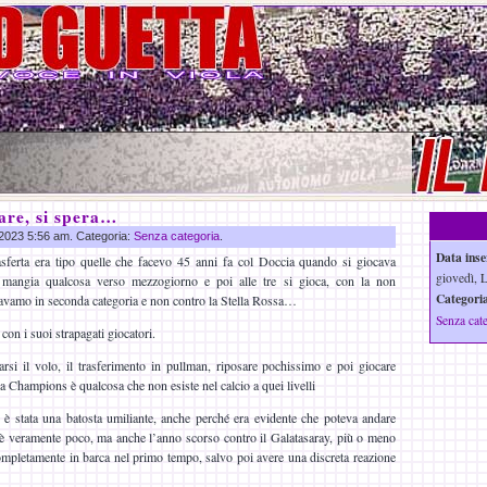
are, si spera…
g 2023 5:56 am. Categoria:
Senza categoria
.
Data inse
rasferta era tipo quelle che facevo 45 anni fa col Doccia quando si giocava
giovedì, 
 si mangia qualcosa verso mezzogiorno e poi alle tre si gioca, con la non
Categoria
eravamo in seconda categoria e non contro la Stella Rossa…
Senza cat
 con i suoi strapagati giocatori.
arsi il volo, il trasferimento in pullman, riposare pochissimo e poi giocare
a Champions è qualcosa che non esiste nel calcio a quei livelli
 è stata una batosta umiliante, anche perché era evidente che poteva andare
’è veramente poco, ma anche l’anno scorso contro il Galatasaray, più o meno
mpletamente in barca nel primo tempo, salvo poi avere una discreta reazione