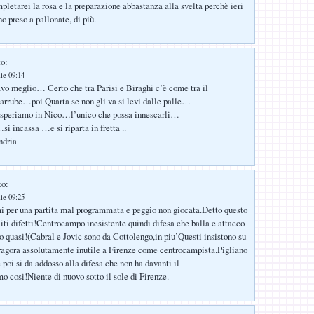
letarei la rosa e la preparazione abbastanza alla svelta perchè ieri
o preso a pallonate, di più.
to:
lle 09:14
o meglio… Certo che tra Parisi e Biraghi c’è come tra il
carrube…poi Quarta se non gli va si levi dalle palle…
i speriamo in Nico…l’unico che possa innescarli…
i incassa …e si riparta in fretta ..
ndria
to:
lle 09:25
i per una partita mal programmata e peggio non giocata.Detto questo
oliti difetti!Centrocampo inesistente quindi difesa che balla e attacco
o quasi!(Cabral e Jovic sono da Cottolengo,in piu’Questi insistono su
gora assolutamente inutile a Firenze come centrocampista.Pigliano
e poi si da addosso alla difesa che non ha davanti il
mo cosi!Niente di nuovo sotto il sole di Firenze.