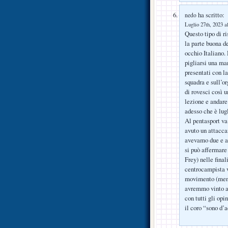
ha scritto:
nedo
Luglio 27th, 2023 a
Questo tipo di ri
la parte buona de
occhio Italiano.
pigliarsi una ma
presentati con l
squadra e sull’o
di rovesci così u
lezione e andare 
adesso che è lugl
Al pentasport va
avuto un attacca
avevamo due e all
si può affermare
Frey) nelle final
centrocampista v
movimento (mentr
avremmo vinto al
con tutti gli opi
il coro “sono d’