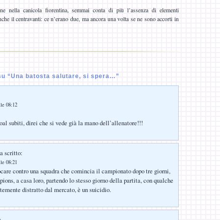
ne nella canicola fiorentina, semmai conta di più l’assenza di elementi
anche il centravanti: ce n’erano due, ma ancora una volta se ne sono accorti in
u “Una batosta salutare, si spera…”
lle 08:12
goal subiti, direi che si vede già la mano dell’allenatore!!!
a scritto:
lle 08:21
iocare contro una squadra che comincia il campionato dopo tre giorni,
ions, a casa loro, partendo lo stesso giorno della partita, con qualche
temente distratto dal mercato, è un suicidio.
: