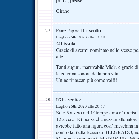
prima, please…
Cirano
ha scritto:
Franz Paperott
Luglio 26th, 2023 alle 17:48
@Irisvola:
Grazie di avermi nominato nello stesso po
a te.
Tanti auguri, inarrivabile Mick, e grazie di
la colonna sonora della mia vita.
Un ne rinascan più come voi!!!
ha scritto:
IG
Luglio 26th, 2023 alle 20:57
Solo 5 a zero nel 1° tempo? ma e’ un risul
12 a zero! IG pensa che nessun allenatore
avrebbe fatto una figura cosi’ meschina i
contro la Stella Rossa di BELGRADO, ne
Ma non si vergogna il MEDIOCRE? Mi ra