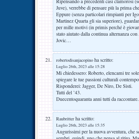
Ripensando a precedenti casi clamorosi (so
Juve), verrebbe di pensare più la prima ch
Eppure (senza particolari rimpianti per Ig
Martinez Quarta gli sia superiore), guardan
per mille motivi (in primis perché è giova
stato aiutato dalla continua alternanza con
Jovic…
ha scritto:
robertodisanjacopino
Luglio 26th, 2023 alle 15:28
Mi chiedessero: Roberto, elencami tre sol
spiegare le tue passioni culturali contemp
Risponderei: Jagger, De Niro, De Sisti.
Tutti del ’43.
Duecentoquaranta anni tutti da raccontare.
ha scritto:
Raubritter
Luglio 26th, 2023 alle 15:35
Augurissimi per la nuova avventura, che 
sembri, quindi, uno che pensa al ritiro. M