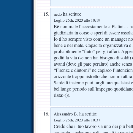
ha scritto:
nedo
Luglio 26th, 2023 alle 10:19
Bè non male l’accostamento a Platini… ha
giudiziaria in corso e speri di essere assolt
Io ti ho sempre visto come un manager no
bene e nel male. Capacità organizzativa e
probabilmente “fiuto” per gli affari. Appen
goditi la vita (se non hai bisogno di soldi
avanti (dove gli pare peraltro) anche senza 
“Firenze e dintorni” ne capisco l’intenzio
orizzonte troppo ristretto che non mi attir
Sardelli insieme puoi fargli fare qualsiasi
bel lungo periodo sull’impegno quotidiano
rissa:-))).
ha scritto:
Alessandro B.
Luglio 26th, 2023 alle 10:37
Credo che il tuo lavoro sia uno dei più bel
consenta, anche una volta andati in pensio