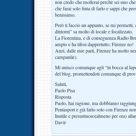
non credo che mollerai perchè sei uno che
che farai solo finta di farlo e sappi che p
benissimo.
Però ti faccio un appunto, se mi permetti, 
dintorni” sa molto di locale e focalizzato.
La Fiorentina, e di conseguenza Radio Br
ampio e ha tifosi dappertutto; Firenze no!
Anzi, dalle mie parti, Firenze ha molto nem
campanile).
Mi unisco comunque agli “in bocca al lupo”
del blog, promettendoti comunque di provar
Saluti,
Paolo Pisa
Risposta
Paolo, hai ragione, ma dobbiamo raggiunger
Pentasport e già farlo solo con Firenze non
Inutile e presuntuoso(almeno per ora) allar
Davir