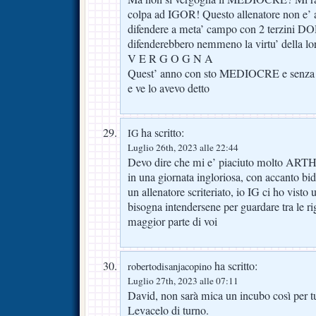
colpa ad IGOR! Questo allenatore non e’ a
difendere a meta’ campo con 2 terzini
difenderebbero nemmeno la virtu’ della l
V E R G O G N A
Quest’ anno con sto MEDIOCRE e senza
e ve lo avevo detto
ha scritto:
IG
Luglio 26th, 2023 alle 22:44
Devo dire che mi e’ piaciuto molto AR
in una giornata ingloriosa, con accanto bid
un allenatore scriteriato, io IG ci ho visto
bisogna intendersene per guardare tra le ri
maggior parte di voi
ha scritto:
robertodisanjacopino
Luglio 27th, 2023 alle 07:11
David, non sarà mica un incubo così per tu
Levacelo di turno.