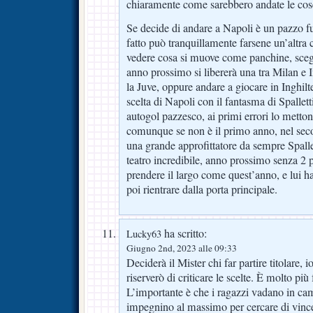
chiaramente come sarebbero andate le cos
Se decide di andare a Napoli è un pazzo fu
fatto può tranquillamente farsene un’altra
vedere cosa si muove come panchine, sceg
anno prossimo si libererà una tra Milan e 
la Juve, oppure andare a giocare in Inghilte
scelta di Napoli con il fantasma di Spallet
autogol pazzesco, ai primi errori lo metton
comunque se non è il primo anno, nel secon
una grande approfittatore da sempre Spalle
teatro incredibile, anno prossimo senza 2 
prendere il largo come quest’anno, e lui ha
poi rientrare dalla porta principale.
ha scritto:
Lucky63
Giugno 2nd, 2023 alle 09:33
Deciderà il Mister chi far partire titolare, 
riserverò di criticare le scelte. È molto più 
L’importante è che i ragazzi vadano in camp
impegnino al massimo per cercare di vince