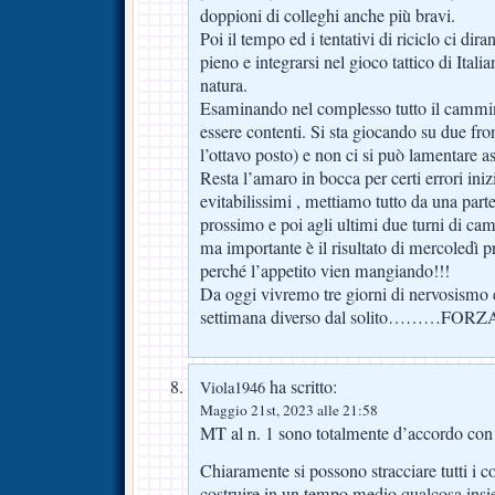
doppioni di colleghi anche più bravi.
Poi il tempo ed i tentativi di riciclo ci dir
pieno e integrarsi nel gioco tattico di Itali
natura.
Esaminando nel complesso tutto il cammin
essere contenti. Si sta giocando su due fr
l’ottavo posto) e non ci si può lamentare 
Resta l’amaro in bocca per certi errori iniz
evitabilissimi , mettiamo tutto da una par
prossimo e poi agli ultimi due turni di ca
ma importante è il risultato di mercoled
perché l’appetito vien mangiando!!!
Da oggi vivremo tre giorni di nervosismo e
settimana diverso dal solito………FOR
ha scritto:
Viola1946
Maggio 21st, 2023 alle 21:58
MT al n. 1 sono totalmente d’accordo con 
Chiaramente si possono stracciare tutti i co
costruire in un tempo medio qualcosa insi