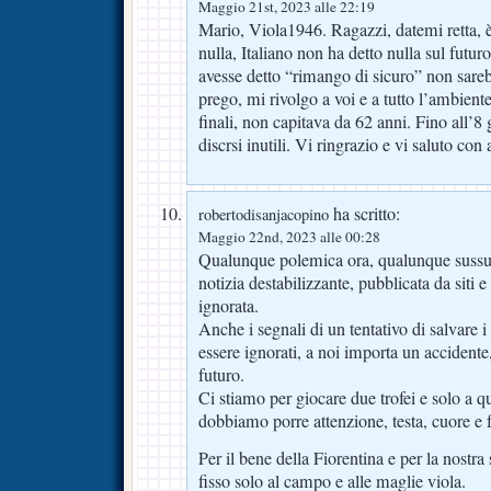
Maggio 21st, 2023 alle 22:19
Mario, Viola1946. Ragazzi, datemi retta, 
nulla, Italiano non ha detto nulla sul futuro
avesse detto “rimango di sicuro” non sare
prego, mi rivolgo a voi e a tutto l’ambien
finali, non capitava da 62 anni. Fino all’8
discrsi inutili. Vi ringrazio e vi saluto con 
ha scritto:
robertodisanjacopino
Maggio 22nd, 2023 alle 00:28
Qualunque polemica ora, qualunque sussur
notizia destabilizzante, pubblicata da siti e
ignorata.
Anche i segnali di un tentativo di salvare 
essere ignorati, a noi importa un accidente
futuro.
Ci stiamo per giocare due trofei e solo a qu
dobbiamo porre attenzione, testa, cuore e 
Per il bene della Fiorentina e per la nostr
fisso solo al campo e alle maglie viola.