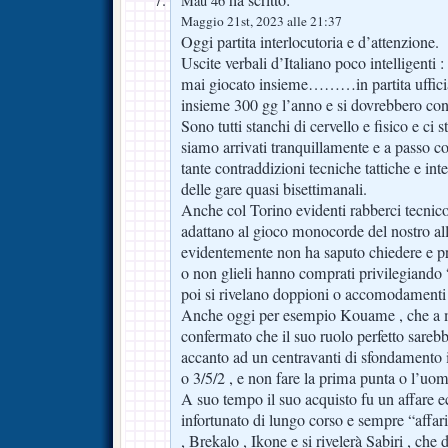
Mau 46
Maggio 21st, 2023 alle 21:37
Oggi partita interlocutoria e d’attenzione.
Uscite verbali d’Italiano poco intelligenti
mai giocato insieme………in partita uffic
insieme 300 gg l’anno e si dovrebbero co
Sono tutti stanchi di cervello e fisico e ci
siamo arrivati tranquillamente e a passo c
tante contraddizioni tecniche tattiche e int
delle gare quasi bisettimanali.
Anche col Torino evidenti rabberci tecnico-
adattano al gioco monocorde del nostro al
evidentemente non ha saputo chiedere e pre
o non glieli hanno comprati privilegiando 
poi si rivelano doppioni o accomodamenti t
Anche oggi per esempio Kouame , che a m
confermato che il suo ruolo perfetto sareb
accanto ad un centravanti di sfondamento 
o 3/5/2 , e non fare la prima punta o l’uomo
A suo tempo il suo acquisto fu un affare
infortunato di lungo corso e sempre “affar
, Brekalo , Ikone e si rivelerà Sabiri , c