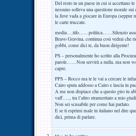
Del resto in un paese in cui si accettano le
nessuno solleva una questione morale sui c
la Juve vada a giocare in Europa (seppur m
le carte truccate.
media….tifo……politica……Silenzio asso
Bravo Gravina, continua così vedrai che rie
gobbi, come dici te, da buon dirigente!
PS – personalmente ho scritto alla Procur
parole……Non servirà a nulla, ma non vogl
capre.
PPS – Rocco ma te le vai a cercare le in
Cairo sputa addosso a Cairo e lascia in pac
A me non dispiace che a questo giro tu ab
vaff….., tra l’altro strameritato a mio giud
Non sei scusabile per come hai parlato.
E se ti esprimi male in italiano nel dire qu
dici, prima di parlare.
ha scritto: