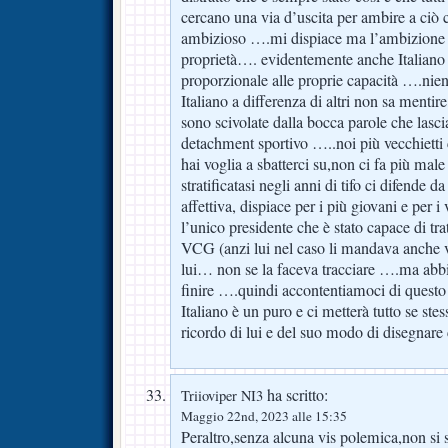
cercano una via d’uscita per ambire a ciò
ambizioso ….mi dispiace ma l’ambizione l
proprietà…. evidentemente anche Italiano s
proporzionale alle proprie capacità ….nie
Italiano a differenza di altri non sa mentire
sono scivolate dalla bocca parole che lasci
detachment sportivo …..noi più vecchietti c
hai voglia a sbatterci su,non ci fa più mal
stratificatasi negli anni di tifo ci difende d
affettiva, dispiace per i più giovani e per i
l’unico presidente che è stato capace di trat
VCG (anzi lui nel caso li mandava anche vi
lui… non se la faceva tracciare ….ma abb
finire ….quindi accontentiamoci di questo
Italiano è un puro e ci metterà tutto se ste
ricordo di lui e del suo modo di disegnare
ha scritto:
Triioviper NI3
Maggio 22nd, 2023 alle 15:35
Peraltro,senza alcuna vis polemica,non si 