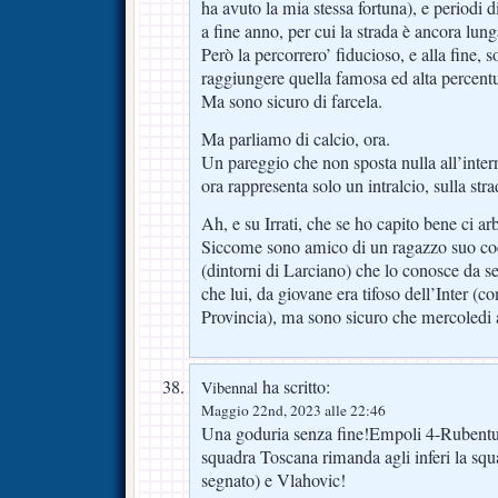
ha avuto la mia stessa fortuna), e periodi di 
a fine anno, per cui la strada è ancora lung
Però la percorrero’ fiducioso, e alla fine, s
raggiungere quella famosa ed alta percentu
Ma sono sicuro di farcela.
Ma parliamo di calcio, ora.
Un pareggio che non sposta nulla all’inte
ora rappresenta solo un intralcio, sulla st
Ah, e su Irrati, che se ho capito bene ci ar
Siccome sono amico di un ragazzo suo c
(dintorni di Larciano) che lo conosce da s
che lui, da giovane era tifoso dell’Inter (
Provincia), ma sono sicuro che mercoledi 
ha scritto:
Vibennal
Maggio 22nd, 2023 alle 22:46
Una goduria senza fine!Empoli 4-Rubentu
squadra Toscana rimanda agli inferi la squ
segnato) e Vlahovic!