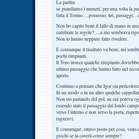
La partita
se guardiamo i numeri, per una volta la par
fatta il Torino….possesso, tiri, passaggi
Non ho capito bene il fallo di mano in are
cambiate le regole?….a me sembrava rigor
Non lo hanno neppure fatto rivedere.
E comunque il risultato va bene, mi sembra
pochi rimpianti.
Il Toro invece qualche rimpianto dovrebbe a
ultimo passaggio che hanno fatto nel sec
aperto.
Continuo a pensare che Igor sia pericoloso
In un modo o in un altro qualche cappellata
Non sto parlando del gol, su cui poteva o
essendo stato il passaggio dal fondo campo,
verso l’interno e non verso la porta, rispet
ragazzo).
E comunque, ottavo posto per cosa, visto ch
giochi se la caverà come sempre?