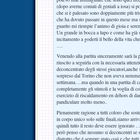
(dopo averne coniati di geniali a iosa) si 
che si è palesato sono doppiamente più tris
che ha dovuto passare in questo mese ma s
guarito mi riempie l’animo di gioia e ser
Un grande in bocca a lupo e come ha già s
incitamento a goderti il bello della vita che
….
Venendo alla partita sinceramente sarà la
riuscito a seguirla con la necessaria atten
deconcentrato degli stessi giocatori,anche
sorpreso dal Torino che non aveva nemmen
settimana….ma quando in una partita di 
completamente gli stimoli e la voglia di 
esercizio di riscaldamento en dehors di dan
pandiculare molto meno..
Pienamente ragione a tutti coloro che soste
in corpo unico solo sulle finali,siamo arriva
quindi tutto il resto deve essere ignorato …
però penso che nessuno si deconcentri se s
distratto che è sempre stato così e che tut