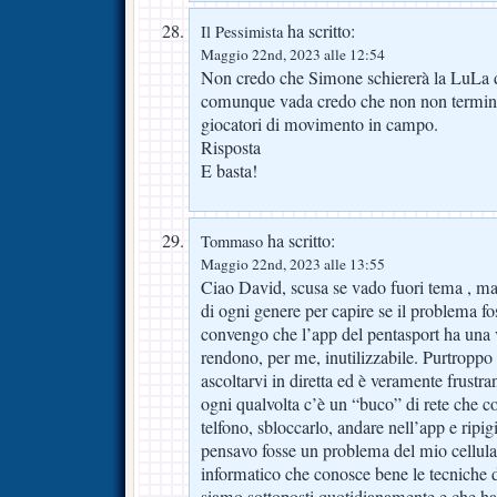
ha scritto:
Il Pessimista
Maggio 22nd, 2023 alle 12:54
Non credo che Simone schiererà la LuLa 
comunque vada credo che non non termine
giocatori di movimento in campo.
Risposta
E basta!
ha scritto:
Tommaso
Maggio 22nd, 2023 alle 13:55
Ciao David, scusa se vado fuori tema , ma 
di ogni genere per capire se il problema fos
convengo che l’app del pentasport ha una 
rendono, per me, inutilizzabile. Purtropp
ascoltarvi in diretta ed è veramente frustra
ogni qualvolta c’è un “buco” di rete che co
telfono, sbloccarlo, andare nell’app e ripi
pensavo fosse un problema del mio cellula
informatico che conosce bene le tecniche d
siamo sottoposti quotidianamente e che ha 