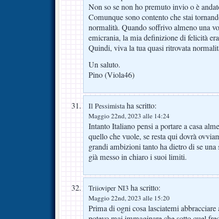
Non so se non ho premuto invio o è andat
Comunque sono contento che stai tornand
normalità. Quando soffrivo almeno una vol
emicrania, la mia definizione di felicità era
Quindi, viva la tua quasi ritrovata normalit
Un saluto.
Pino (Viola46)
ha scritto:
Il Pessimista
Maggio 22nd, 2023 alle 14:24
Intanto Italiano pensi a portare a casa alm
quello che vuole, se resta qui dovrà ovvia
grandi ambizioni tanto ha dietro di se una
già messo in chiaro i suoi limiti.
ha scritto:
Triioviper NI3
Maggio 22nd, 2023 alle 15:20
Prima di ogni cosa lasciatemi abbracciare
potevo mai immaginare che sotto quel fr