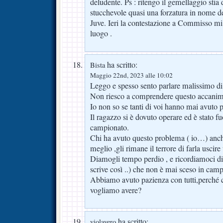
deludente. Ps : ritengo il gemellaggio stia
stucchevole quasi una forzatura in nome d
Juve. Ieri la contestazione a Commisso mi
luogo .
ha scritto:
Bista
Maggio 22nd, 2023 alle 10:02
Leggo e spesso sento parlare malissimo di 
Non riesco a comprendere questo accanim
Io non so se tanti di voi hanno mai avuto 
Il ragazzo si è dovuto operare ed è stato fuo
campionato.
Chi ha avuto questo problema ( io…) anc
meglio ,gli rimane il terrore di farla uscire 
Diamogli tempo perdio , e ricordiamoci di
scrive così ..) che non è mai sceso in cam
Abbiamo avuto pazienza con tutti,perché 
vogliamo avere?
ha scritto:
violavero