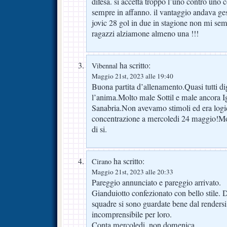
difesa. si accetta troppo l’uno contro un
sempre in affanno. il vantaggio andava ges
jovic 28 gol in due in stagione non mi s
ragazzi alziamone almeno una !!!
ha scritto:
Vibennal
Maggio 21st, 2023 alle 19:40
Buona partita d’allenamento.Quasi tutti di
l’anima.Molto male Sottil e male ancora Ig
Sanabria.Non avevamo stimoli ed era logi
concentrazione a mercoledi 24 maggio!M
di si.
ha scritto:
Cirano
Maggio 21st, 2023 alle 20:33
Pareggio annunciato e pareggio arrivato.
Gianduiotto confezionato con bello stile. 
squadre si sono guardate bene dal renders
incomprensibile per loro.
Conta mercoledi, non domenica.