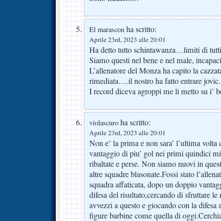
ha scritto:
El marascon
Aprile 23rd, 2023 alle 20:01
Ha detto tutto schintawanza…limiti di tutti
Siamo questi nel bene e nel male, incapaci
L’allenatore del Monza ha capito la cazzata
rimediata….il nostro ha fatto entrare jovic.
I record diceva agroppi me li metto su i’ be
ha scritto:
violascuro
Aprile 23rd, 2023 alle 20:01
Non e’ la prima e non sara’ l’ultima volta 
vantaggio di piu’ gol nei primi quindici mi
ribaltate e perse. Non siamo nuovi in ques
altre squadre blasonate.Fossi stato l’allena
squadra affaticata, dopo un doppio vantagg
difesa del risultato,cercando di sfruttare l
avvezzi a questo e giocando con la difesa 
figure barbine come quella di oggi.Cerchia