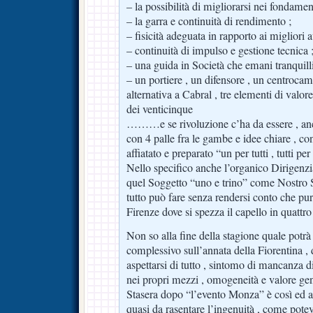
– la possibilità di migliorarsi nei fondament
– la garra e continuità di rendimento ;
– fisicità adeguata in rapporto ai migliori a
– continuità di impulso e gestione tecnica 
– una guida in Società che emani tranquilli
– un portiere , un difensore , un centrocam
alternativa a Cabral , tre elementi di valore
dei venticinque
………e se rivoluzione c’ha da essere , anc
con 4 palle fra le gambe e idee chiare , co
affiatato e preparato “un per tutti , tutti pe
Nello specifico anche l’organico Dirigenz
quel Soggetto “uno e trino” come Nostro S
tutto può fare senza rendersi conto che pu
Firenze dove si spezza il capello in quattr
Non so alla fine della stagione quale potrà 
complessivo sull’annata della Fiorentina ,
aspettarsi di tutto , sintomo di mancanza d
nei propri mezzi , omogeneità e valore gen
Stasera dopo “l’evento Monza” è così ed a
quasi da rasentare l’ingenuità , come pote