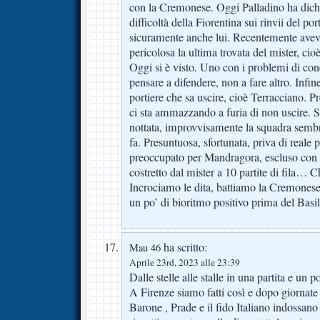
con la Cremonese. Oggi Palladino ha dichi
difficoltà della Fiorentina sui rinvii del por
sicuramente anche lui. Recentemente avevo
pericolosa la ultima trovata del mister, cioè 
Oggi si è visto. Uno con i problemi di co
pensare a difendere, non a fare altro. Infin
portiere che sa uscire, cioè Terracciano. P
ci sta ammazzando a furia di non uscire. 
nottata, improvvisamente la squadra semb
fa. Presuntuosa, sfortunata, priva di reale 
preoccupato per Mandragora, escluso con p
costretto dal mister a 10 partite di fila… C
Incrociamo le dita, battiamo la Cremonese
un po’ di bioritmo positivo prima del Basil
ha scritto:
Mau 46
Aprile 23rd, 2023 alle 23:39
Dalle stelle alle stalle in una partita e un po
A Firenze siamo fatti così e dopo giornat
Barone , Prade e il fido Italiano indossano 