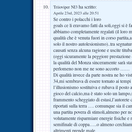
ha scritto:
Triioviper NI3
Aprile 23rd, 2023 alle 20:51
Se contro i polacchi i loro
goals ce li eravamo fatti da soli,oggi si è 
abbiamo completamente regalati (il loro mi
qualità che è venuta fuori in corso partita
solo il nostro autolesionismo)..tra segnature
causati senza alcuna ragione e uscite tituba
(oggi sicuramente la peggiore prestazione
la qualità del Monza sinceramente sarà sta
perlomeno non me ne sono accorto ……
Di qualità invece da parte nostra ne ho vis
34,mi sembrava di essere tornato ai tem
l’illusionismo sostituiva e rubava il posto ai
gioco del calcio,ma è stato solo un lampo,
frammento scheggiato di estasi,l’autorete d
riportati sulla terra …. comunque sia il c
una partita povera di stimoli,almeno per 
volutamente risparmiare energie fisiche e r
semifinale di coppa…..o almeno cerchiamo
altrimenti prende male