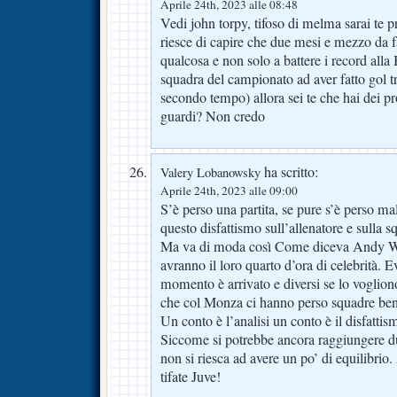
Aprile 24th, 2023 alle 08:48
Vedi john torpy, tifoso di melma sarai te pr
riesce di capire che due mesi e mezzo da f
qualcosa e non solo a battere i record alla 
squadra del campionato ad aver fatto gol tr
secondo tempo) allora sei te che hai dei pr
guardi? Non credo
ha scritto:
Valery Lobanowsky
Aprile 24th, 2023 alle 09:00
S’è perso una partita, se pure s’è perso ma
questo disfattismo sull’allenatore e sulla s
Ma va di moda così Come diceva Andy War
avranno il loro quarto d’ora di celebrità.
momento è arrivato e diversi se lo voglio
che col Monza ci hanno perso squadre ben p
Un conto è l’analisi un conto è il disfattis
Siccome si potrebbe ancora raggiungere du
non si riesca ad avere un po’ di equilibri
tifate Juve!