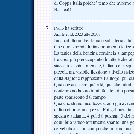
di Coppa Italia poiche’ temo che avremo 
Basilea!!
ha scritto:
Paolo
Aprile 23rd, 2023 alle 20:08
Innanzitutto un bentornato sulla terra a tutt
Che dire, sbornia finita e momento felice 
La tanica della benzina comincia a lampegg
La cosa più preoccupante di tutte è che ol
staccato la spina mentale, italiano e la sq
piccola ma visibile flessione a livello fis
della stagione rappresenta l’autogol più cl
Qualche acciacco quà e là, qualche infortu
confermano la loro inutilità, titolari o pres
parte spariscono dal campo.
Qualche strane incertezze erano già avvenu
culino ci mise una pezza. Poi gol presi in 
spezia e atalanta, 4 gol dal poznan, 3 del
equilibrio tattico totalmente sparito, una 
cervellotica sia in campo che in panchina.