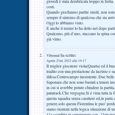
giovedì è stata derubricata troppo in fretta, da
costi.
Quando giochiamo partite simili, non son
sempre il sintomo di qualcosa che sta arri
Oggi lo abbiamo visto.
E anche il mister lo ha detto nel dopo parti
Qualcuno, più d’uno, staccano la spina con
già vinto.
ha scritto:
Vibennal
Aprile 23rd, 2023 alle 19:17
Il miglior giocatore viola(Quarta) ed il bu
tradito con una prestazione da lacrime e sa
difesa.Centrocampo inesistente..Due bell
Saponara che non sono bastati a tenere in
in cui si avrebbe potuto chiudere la partita,p
patatrack.Che vergogna.Si é vista tutta la f
questa squadra senza carattere ed,in parte,d
genere,solo questa Fiorentina le puo’ perde
siamo rientrati nella logica situazione di u
11a sconfitta in campionato con -11pp risp