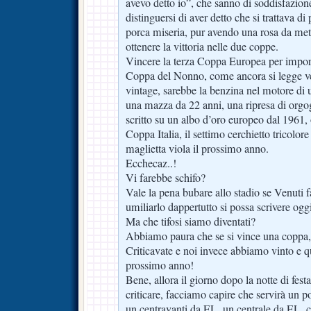
avevo detto io”, che sanno di soddisfazion
distinguersi di aver detto che si trattava d
porca miseria, pur avendo una rosa da met
ottenere la vittoria nelle due coppe.
Vincere la terza Coppa Europea per import
Coppa del Nonno, come ancora si legge ver
vintage, sarebbe la benzina nel motore di 
una mazza da 22 anni, una ripresa di orgog
scritto su un albo d’oro europeo dal 1961, 
Coppa Italia, il settimo cerchietto tricolore
maglietta viola il prossimo anno.
Ecchecaz..!
Vi farebbe schifo?
Vale la pena bubare allo stadio se Venuti fa
umiliarlo dappertutto si possa scrivere oggi
Ma che tifosi siamo diventati?
Abbiamo paura che se si vince una coppa, l
Criticavate e noi invece abbiamo vinto e q
prossimo anno!
Bene, allora il giorno dopo la notte di fest
criticare, facciamo capire che servirà un 
un centravanti da EL, un centrale da EL,