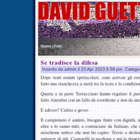
Home |
Foto
Se tradisce la difesa
Inserito da admin il 23 Apr 2023 6:58 pm. Catego
Dopo venti minuti spettacolari, sono arrivati gli erro
fatto una stanchezza a metà tra la testa e lo condizion
Quarta e in parte Terracciano hanno regalato il par
fatto Amrabat con un fallo da esordiente e non da uno 
E adesso? Calma e gesso
Il campionato è andato, bisogna finire con dignità, 
altre e lo sanno tutti, a cominciare da Italiano, che
mischione tattico che non ho capito: Terzic a destr
spingere di più, Castrovilli in mediana e poi la dispera