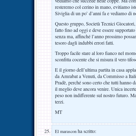
vediamo che succede nelle coppe. Ma co
resteremo col cerino in mano, evitiamo ist
Siviglia di un po’ d’anni fa e vediamo di no
Questo gruppo, Società Tecnici Giocatori, 
fatto fino ad oggi e deve essere supportato 
senza ma, affinché l’anno prossimo possa
tesoro dagli indubbi errori fatti.
Troppo facile stare al loro fianco nel mome
sconfitta cocente che si misura il vero tifos
E il giorno dell’ultima partita in casa appl
da Amrabat a Venuti, da Commisso a Ital
Pradè, perché sono certo che tutti hanno da
il meglio deve ancora venire. Unica incert
peso non indifferente sul nostro futuro. M
terzi.
MT
ha scritto:
El marascon