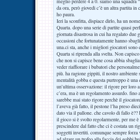
meglio perdere 4 a 0. siamo una squadra 
da ora, però giovedi c’è un altra partita in
ho paura.
Ieri la sconfitta, dispiace dirlo, ha un n
Quarta. dopo una serie di partite quasi perf
giornata disastrosa in cui ha regalato due go
occasioni che fortunatamente hanno sbagl
una.ci sta, anche i migliori giocatori sono
Quarta si riprenda alla svelta. Non capisco
che non si capisce bene cosa abbia sbagli
veder riaffiorare i bubatori che personalme
più. ha ragione gippiti, il nostro ambiente 
mentalità gobba e questa purtroppo è una 
un’ultima osservazione: il rigore per loro
c’era, ma è un regolamento assurdo. fino 
sarebbe mai stato rigore perchè il giocato
l’aveva già fatto, il pestone l’ha preso di
dato via il pallone. che cavolo di fallo è?
il gioco si è svolto regolarmente, per me è
prescindere dal fatto che ci è costata un ri
soggetti invertiti. comunque sempre forza 
ad alzare un trofeo alla faccia dei gobbi b