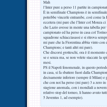
Mah
l’Inter pure a perso 11 partite in campiona
È in semifinale Champions è in semifinale c
potrebbe vincerle entrambe, così come la 
eccetera (mi pare che l’Inter col Monza ci 
che Lazio avesse in mente una tabella per v
campionato ed ha perso in casa col Torino
squadrone schiacciasassi e si ritrova semp
mi pare che la Fiorentina abbia vinto con 
Champions; e tanti altri mi pare).
Che discorsi grotteschi, ora è il momento d
se e senza ma, se non volete staccate la sp
mesi.
PS il Napoli fenomenale, in questo period
in casa, si fa sbattere fuori dalla Champi
decisamente inferiore (sempre il Milan) e 
che con noi ha perso (mi pare) 3 a zero in 
stagione anomala, con i mondiali a novem
relativo stop del torneo, li hanno avuto tut
5 Juventus 1, ad esempio).