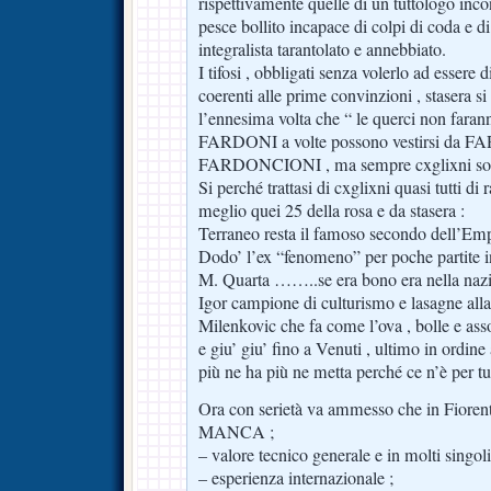
rispettivamente quelle di un tuttologo inco
pesce bollito incapace di colpi di coda e di
integralista tarantolato e annebbiato.
I tifosi , obbligati senza volerlo ad essere 
coerenti alle prime convinzioni , stasera s
l’ennesima volta che “ le querci non faran
FARDONI a volte possono vestirsi da
FARDONCIONI , ma sempre cxglixni so
Si perché trattasi di cxglixni quasi tutti di
meglio quei 25 della rosa e da stasera :
Terraneo resta il famoso secondo dell’Emp
Dodo’ l’ex “fenomeno” per poche partite i
M. Quarta ……..se era bono era nella nazi
Igor campione di culturismo e lasagne alla 
Milenkovic che fa come l’ova , bolle e ass
e giu’ giu’ fino a Venuti , ultimo in ordine 
più ne ha più ne metta perché ce n’è per tut
Ora con serietà va ammesso che in Fioren
MANCA ;
– valore tecnico generale e in molti singol
– esperienza internazionale ;