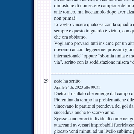
dimostrare di non essere campione del mon
ante torneo, ma facciamolo dopo aver alza
non prima!!
Io voglio vincere qualcosa con la squadra
sempre e questo traguardo è vicino, con que
che ora abbiamo.
Vogliamo provarci tutti insieme per un al
dovremo ancora leggere nei prossimi gior
internazionale” oppure “sbornia finita e 
via”, scritto con la soddisfazione misera “
ha scritto:
nedo
Aprile 24th, 2023 alle 09:33
Dietro il risultato che emerge dal campo c’
Fiorentina da tempo ha problematiche dife
vincevano le partite si prendeva dei gol da 
succedeva anche lo scorso anno.
Spesso sono errori individuali come nei go
attaccanti avversari improbabili fuoriclas
giocato venti minuti ad un livello sublime po