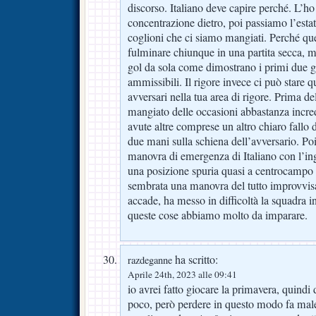
discorso. Italiano deve capire perché. L’ho
concentrazione dietro, poi passiamo l’estate
coglioni che ci siamo mangiati. Perché que
fulminare chiunque in una partita secca, m
gol da sola come dimostrano i primi due g
ammissibili. Il rigore invece ci può stare q
avversari nella tua area di rigore. Prima de
mangiato delle occasioni abbastanza incredi
avute altre comprese un altro chiaro fallo d
due mani sulla schiena dell’avversario. Poi
manovra di emergenza di Italiano con l’in
una posizione spuria quasi a centrocampo e 
sembrata una manovra del tutto improvvis
accade, ha messo in difficoltà la squadra i
queste cose abbiamo molto da imparare.
ha scritto:
razdeganne
Aprile 24th, 2023 alle 09:41
io avrei fatto giocare la primavera, quindi
poco, però perdere in questo modo fa male