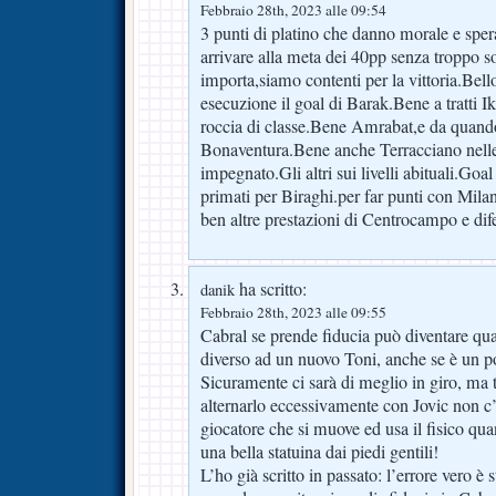
Febbraio 28th, 2023 alle 09:54
3 punti di platino che danno morale e spe
arrivare alla meta dei 40pp senza troppo so
importa,siamo contenti per la vittoria.Bel
esecuzione il goal di Barak.Bene a tratti 
roccia di classe.Bene Amrabat,e da quando
Bonaventura.Bene anche Terracciano nelle 
impegnato.Gli altri sui livelli abituali.Goa
primati per Biraghi.per far punti con Mila
ben altre prestazioni di Centrocampo e dif
ha scritto:
danik
Febbraio 28th, 2023 alle 09:55
Cabral se prende fiducia può diventare qu
diverso ad un nuovo Toni, anche se è un po
Sicuramente ci sarà di meglio in giro, ma t
alternarlo eccessivamente con Jovic non c
giocatore che si muove ed usa il fisico qua
una bella statuina dai piedi gentili!
L’ho già scritto in passato: l’errore vero è 