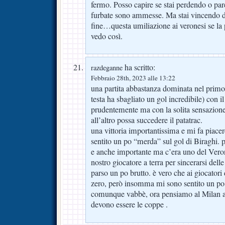
fermo. Posso capire se stai perdendo o pare
furbate sono ammesse. Ma stai vincendo du
fine…questa umiliazione ai veronesi se la 
vedo così.
ha scritto:
razdeganne
Febbraio 28th, 2023 alle 13:22
una partita abbastanza dominata nel prim
testa ha sbagliato un gol incredibile) con 
prudentemente ma con la solita sensazio
all’altro possa succedere il patatrac.
una vittoria importantissima e mi fa piacere
sentito un po “merda” sul gol di Biraghi. p
e anche importante ma c’era uno del Veron
nostro giocatore a terra per sincerarsi del
parso un po brutto. è vero che ai giocatori
zero, però insomma mi sono sentito un po 
comunque vabbè, ora pensiamo al Milan an
devono essere le coppe .