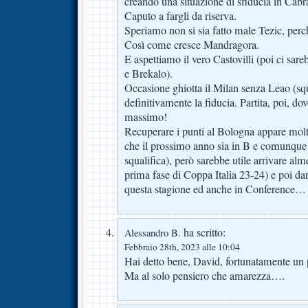
creando una situazione di sfiducia in Ca
Caputo a fargli da riserva.
Speriamo non si sia fatto male Tezic, perc
Così come cresce Mandragora.
E aspettiamo il vero Castovilli (poi ci sare
e Brekalo).
Occasione ghiotta il Milan senza Leao (squa
definitivamente la fiducia. Partita, poi, do
massimo!
Recuperare i punti al Bologna appare molto
che il prossimo anno sia in B e comunque 
squalifica), però sarebbe utile arrivare alm
prima fase di Coppa Italia 23-24) e poi dar
questa stagione ed anche in Conference…
ha scritto:
Alessandro B.
Febbraio 28th, 2023 alle 10:04
Hai detto bene, David, fortunatamente un p
Ma al solo pensiero che amarezza….