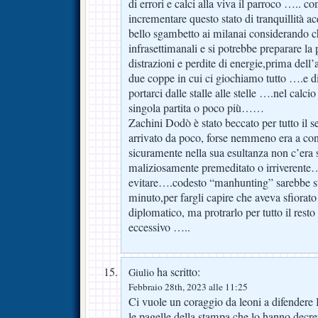
di errori e calci alla viva il parroco ….. 
incrementare questo stato di tranquillità a
bello sgambetto ai milanai considerando c
infrasettimanali e si potrebbe preparare la 
distrazioni e perdite di energie,prima dell
due coppe in cui ci giochiamo tutto ….e 
portarci dalle stalle alle stelle ….nel calc
singola partita o poco più……
Zachini Dodò è stato beccato per tutto il
arrivato da poco, forse nemmeno era a co
sicuramente nella sua esultanza non c’era s
maliziosamente premeditato o irriveren
evitare….codesto “manhunting” sarebbe sta
minuto,per fargli capire che aveva sfiorat
diplomatico, ma protrarlo per tutto il resto
eccessivo …..
ha scritto:
Giulio
Febbraio 28th, 2023 alle 11:25
Ci vuole un coraggio da leoni a difendere 
le pagelle della stampa che lo hanno decre