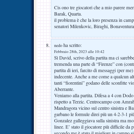
Cis ono tre giocatori che a mio parere meri
Barak, Quarta.
il problema è che la loro presenza in campo
senatori Milenkovic, Biraghi, Bonaventura
ha scritto:
nedo
Febbraio 28th, 2023 alle 10:42
Sì David, scrivo della partita ma ci sarebb
tremenda una parte di “Firenze” con (contro
partita di ieri, farcito di messaggi (per me) 
indecente. Anche a me come a qualcun alt
tanti “fiorentini” godano delle sconfitte vio
Aberrante.
Veniamo alla partita. Difesa a 4 con Dodo
rispetto a Terzic. Centrocampo con Amrab
Mandragora vicino sul centro sinistra e Bar
garbano le formule direi più un 4-2-3-1 pi
Gonzalez galleggiava sulla sinistra ma mol
linee. E’ stato il giocatore più difficile da
secondo me è stato il migliore in campo si