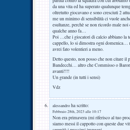
partita contro la squadra con cui abbiamo
da una vita ed ha superato qualunque temp
oltretutto giocavano e sono cresciuti 2 attu
me un minimo di sensibilità ci vuole anc
esultanze, perchè se non ricordo male noi 
qualche anno fa…
Poi …che i giocatori di calcio abbiano la t
cappello, lo si dimostra ogni domenica… 
avrei fato volentieri a meno.
Detto questo, non posso che non citare il 
Bandecchi… altro che Commisso o Barone
avanti!!!!
Un grande (in tutti i sensi)
Vdz
ha scritto:
alessandro
Febbraio 28th, 2023 alle 10:17
Non era primavera (mi riferisco al tuo proc
siamo messi il cappotto con queste due vi
serenità i prossimi impegni.