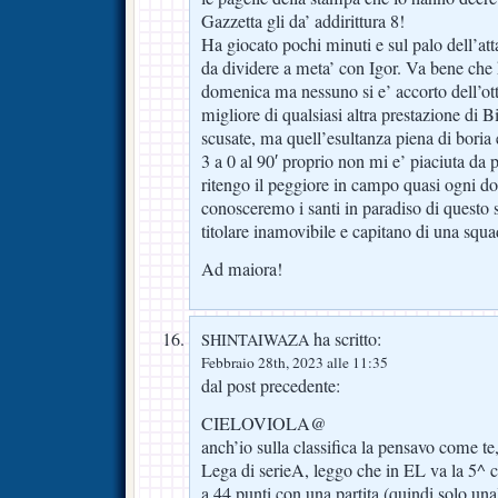
Gazzetta gli da’ addirittura 8!
Ha giocato pochi minuti e sul palo dell’at
da dividere a meta’ con Igor. Va bene che h
domenica ma nessuno si e’ accorto dell’ott
migliore di qualsiasi altra prestazione di B
scusate, ma quell’esultanza piena di boria 
3 a 0 al 90′ proprio non mi e’ piaciuta da 
ritengo il peggiore in campo quasi ogni 
conosceremo i santi in paradiso di questo s
titolare inamovibile e capitano di una squa
Ad maiora!
ha scritto:
SHINTAIWAZA
Febbraio 28th, 2023 alle 11:35
dal post precedente:
CIELOVIOLA@
anch’io sulla classifica la pensavo come te
Lega di serieA, leggo che in EL va la 5^
a 44 punti con una partita (quindi solo una