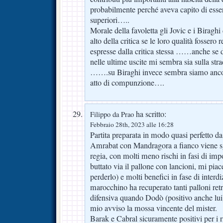
probabilmente perché aveva capito di esser
superiori…..
Morale della favoletta gli Jovic e i Biragh
alto della critica se le loro qualità fossero
espresse dalla critica stessa ……anche se
nelle ultime uscite mi sembra sia sulla str
…….su Biraghi invece sembra siamo ancor
atto di compunzione….
ha scritto:
Filippo da Prao
Febbraio 28th, 2023 alle 16:28
Partita preparata in modo quasi perfetto da 
Amrabat con Mandragora a fianco viene sg
regia, con molti meno rischi in fasi di imp
buttato via il pallone con lancioni, mi pi
perderlo) e molti benefici in fase di interdi
marocchino ha recuperato tanti palloni ret
difensiva quando Dodò (positivo anche lui)
mio avviso la mossa vincente del mister.
Barak e Cabral sicuramente positivi per i r