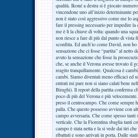
qualità. Ikoné a destra si è giocato numer
vincendone uno all’inizio determinante per
non è stato così aggressivo come me lo asp
fare il pressing necessario per impedire la
me è lì la chiave di volta: quando una squad
non riesce a fare di più dal punto di vista fi
sconfitta. Ed anch’io come David, non ho 
sensazione che ci fosse “partita” al netto 
avuto la sensazione che fosse la prosecuzi
che, se anche il Verona avesse trovato il g
reagito tranquillamente. Qualcosa è camb
cambi. Siamo diventati meno efficaci ed un
entrati mi pare non si siano calati bene nell
Biraghi). Il report della partita conferma c
poco di più del Verona e più velocement
preso il centrocampo. Che come sempre h
palla. Che questo possesso avviene con alt
campo avversaria. Che come spesso tanti so
verticale. Che la Fiorentina sbaglia tanti c
campo è stata netta e la si vede dai tiri che
ribattuti e sono arrivati in porta. Dalle sta