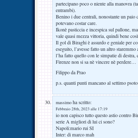
partecipano poco o niente alla manovra (tant
entrambi).
Benino i due centrali, nonostante un paio 
potevano costar care.
Ikonè pasticcia e incespica sul pallone, ma 
vale quasi mezza vittoria, quindi bene così
Il gol di Biraghi è assurdo e geniale per c
eseguito, l’avesse fatto un altro staremmo 
l’ha fatto quello con le simpatie di destr
Firenze non si sa nè vincere nè perdere…
Filippo da Prao
p.s. quanti punti mancano al settimo psot
ha scritto:
massimo
Febbraio 28th, 2023 alle 17:19
io non capisco tutto questo astio contro Bi
serie A migliori di lui ci sono?
Napoli:mario rui SI
Inter: di marco mah