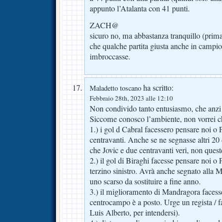
appunto l’Atalanta con 41 punti.
ZACH@
sicuro no, ma abbastanza tranquillo (prima d
che qualche partita giusta anche in campio
imbroccasse.
ha scritto:
Maladetto toscano
Febbraio 28th, 2023 alle 12:10
Non condivido tanto entusiasmo, che anzi
Siccome conosco l’ambiente, non vorrei c
1.) i gol d Cabral facessero pensare noi o
centravanti. Anche se ne segnasse altri 20 d
che Jovic e due centravanti veri, non quest
2.) il gol di Biraghi facesse pensare noi o
terzino sinistro. Avrà anche segnato alla 
uno scarso da sostituire a fine anno.
3.) il miglioramento di Mandragora facesse
centrocampo è a posto. Urge un regista / fan
Luis Alberto, per intendersi).