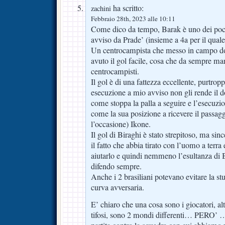
ha scritto:
zachini
Febbraio 28th, 2023 alle 10:11
Come dico da tempo, Barak è uno dei poch
avviso da Prade’ (insieme a 4a per il quale
Un centrocampista che messo in campo do
avuto il gol facile, cosa che da sempre man
centrocampisti.
Il gol è di una fattezza eccellente, purtrop
esecuzione a mio avviso non gli rende il
come stoppa la palla a seguire e l’esecuzio
come la sua posizione a ricevere il passag
l’occasione) Ikone.
Il gol di Biraghi è stato strepitoso, ma si
il fatto che abbia tirato con l’uomo a terra
aiutarlo e quindi nemmeno l’esultanza di B
difendo sempre.
Anche i 2 brasiliani potevano evitare la st
curva avversaria.
E’ chiaro che una cosa sono i giocatori, al
tifosi, sono 2 mondi differenti… PERO’ …