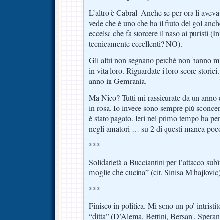
L’altro è Cabral. Anche se per ora li aveva 
vede che è uno che ha il fiuto del gol anc
eccelsa che fa storcere il naso ai puristi (
tecnicamente eccellenti? NO).
Gli altri non segnano perché non hanno m
in vita loro. Riguardate i loro score stori
anno in Gemrania.
Ma Nico? Tutti mi rassicurate da un anno 
in rosa. Io invece sono sempre più sconce
è stato pagato. Ieri nel primo tempo ha pe
negli amatori … su 2 di questi manca poc
***
Solidarietà a Bucciantini per l’attacco sub
moglie che cucina” (cit. Sinisa Mihajlovic)
***
Finisco in politica. Mi sono un po’ intristit
“ditta” (D’Alema, Bettini, Bersani, Sper