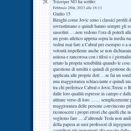
ha scritto:
Triioviper NI3
Febbraio 28th, 2023 alle 16:11
Giulio 15
Biraghi come Jovic sono i classici profili d
sovrastimano e quindi hanno sempre gli sc
sassolini ….non vedono l’ora di poterli a
un gesto atletico appena sopra la media 
vedrai mai fare a Cabral per esempio o a 
volontà impellente anche se non dichiarata
astiosa e rancorosa con i tifosi o i giornali
urtato la propria sensibilità quando le c
questione di umiltà e quindi di gestione del
applicata alle proprie doti …se fai un sondag
una maggioranza schiacciante e quindi un
tra chi preferisce Cabral o Jovic,Terzic o
dalle loro qualità espresse in campo e dall
attirare verso di loro …… semplicemente p
maggioranza delle persone convincono più
riconoscere i propri errori che quelli che 
vogliono fare ….d’altronde Tesla non andò a
della papera ai suoi professori di ingegne
contributi più importanti alla nascita della