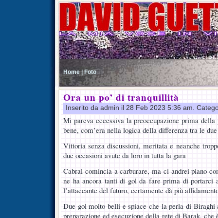
Home |
Foto
Ora un po’ di tranquillità
Inserito da admin il 28 Feb 2023 5:36 am. Catego
Mi pareva eccessiva la preoccupazione prima della 
bene, com’era nella logica della differenza tra le du
Vittoria senza discussioni, meritata e neanche tropp
due occasioni avute da loro in tutta la gara
Cabral comincia a carburare, ma ci andrei piano con 
ne ha ancora tanti di gol da fare prima di portarci 
l’attaccante del futuro, certamente dà più affidamento
Due gol molto belli e spiace che la perla di Biraghi
preparazione ed esecuzione della rete di Barak, che è