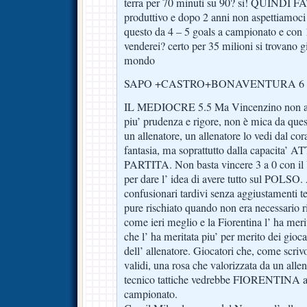
terra per 70 minuti su 90? si! QUINDI F
produttivo e dopo 2 anni non aspettiamoci 
questo da 4 – 5 goals a campionato e con 
venderei? certo per 35 milioni si trovano gi
mondo
SAPO +CASTRO+BONAVENTURA 6
IL MEDIOCRE 5.5 Ma Vincenzino non aver
piu’ prudenza e rigore, non è mica da quest
un allenatore, un allenatore lo vedi dal cor
fantasia, ma soprattutto dalla capacita
PARTITA. Non basta vincere 3 a 0 con il
per dare l’ idea di avere tutto sul POLSO.
confusionari tardivi senza aggiustamenti te
pure rischiato quando non era necessario r
come ieri meglio e la Fiorentina l’ ha meri
che l’ ha meritata piu’ per merito dei giocat
dell’ allenatore. Giocatori che, come scri
validi, una rosa che valorizzata da un allen
tecnico tattiche vedrebbe FIORENTINA att
campionato.