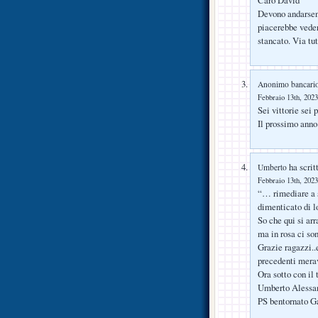
Devono andarsene
piacerebbe vede
stancato. Via tut
Anonimo bancario
Febbraio 13th, 2023
Sei vittorie sei 
Il prossimo ann
ha scrit
Umberto
Febbraio 13th, 2023
“… rimediare a s
dimenticato di lo
So che qui si ar
ma in rosa ci so
Grazie ragazzi..e
precedenti merav
Ora sotto con il
Umberto Alessa
PS bentornato Ga