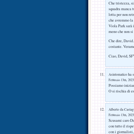
Che tristezza, s
squadra manca tut
lotta per non ret
che avremmo la f
Viola Park sarà
meno che non si 
Che dire, David…
costante. Veram
Ciao, David, SF
ha s
Asintomatico
Febbraio 13th, 2023
Possiamo iniziar
O si rischia di 
Alberto da Castag
Febbraio 13th, 2023
Scusami caro Da
con tutto il risp
con i giornalisti