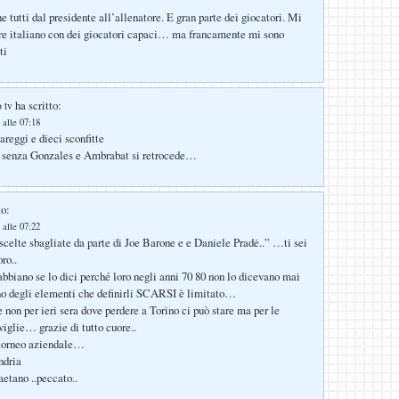
 tutti dal presidente all’allenatore. E gran parte dei giocatori. Mi
re italiano con dei giocatori capaci… ma francamente mi sono
ti
ha scritto:
 tv
 alle 07:18
pareggi e dieci sconfitte
o senza Gonzales e Ambrabat si retrocede…
to:
 alle 07:22
celte sbagliate da parte di Joe Barone e e Daniele Pradė..” …ti sei
ro..
rabbiano se lo dici perché loro negli anni 70 80 non lo dicevano mai
no degli elementi che definirli SCARSI è limitato…
 non per ieri sera dove perdere a Torino ci può stare ma per le
iglie… grazie di tutto cuore..
 torneo aziendale…
ndria
etano ..peccato..