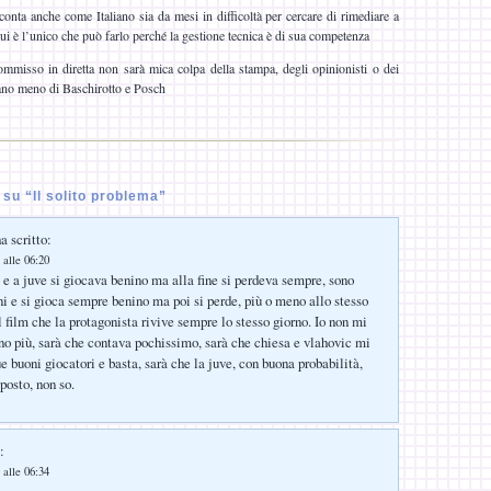
conta anche come Italiano sia da mesi in difficoltà per cercare di rimediare a
ui è l’unico che può farlo perché la gestione tecnica è di sua competenza
misso in diretta non sarà mica colpa della stampa, degli opinionisti o dei
nano meno di Baschirotto e Posch
su “Il solito problema”
a scritto:
 alle 06:20
 e a juve si giocava benino ma alla fine si perdeva sempre, sono
ni e si gioca sempre benino ma poi si perde, più o meno allo stesso
film che la protagonista rivive sempre lo stesso giorno. Io non mi
 più, sarà che contava pochissimo, sarà che chiesa e vlahovic mi
e buoni giocatori e basta, sarà che la juve, con buona probabilità,
 posto, non so.
:
 alle 06:34