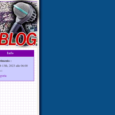
Info
rimento :
b 13th, 2023 alle 06:00
 :
egoria