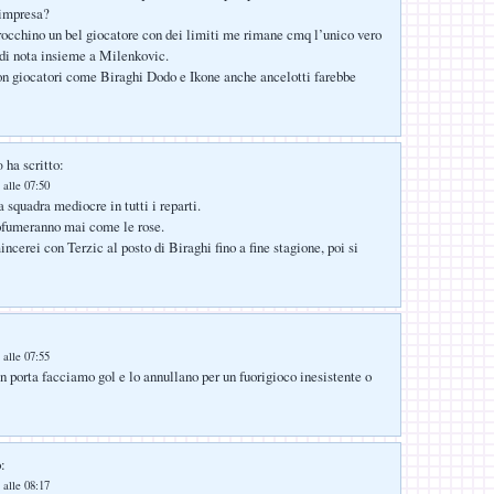
 impresa?
occhino un bel giocatore con dei limiti me rimane cmq l’unico vero
di nota insieme a Milenkovic.
n giocatori come Biraghi Dodo e Ikone anche ancelotti farebbe
ha scritto:
o
 alle 07:50
 squadra mediocre in tutti i reparti.
rofumeranno mai come le rose.
ncerei con Terzic al posto di Biraghi fino a fine stagione, poi si
 alle 07:55
n porta facciamo gol e lo annullano per un fuorigioco inesistente o
:
 alle 08:17