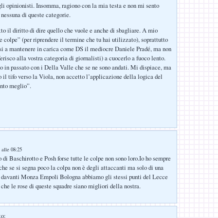
li opinionisti. Insomma, ragiono con la mia testa e non mi sento
 nessuna di queste categorie.
o il diritto di dire quello che vuole e anche di sbagliare. A mio
e colpe” (per riprendere il termine che tu hai utilizzato), soprattutto
rsi a mantenere in carica come DS il mediocre Daniele Pradé, ma non
ferisco alla vostra categoria di giornalisti) a cuocerlo a fuoco lento.
to in passato con i Della Valle che se ne sono andati. Mi dispiace, ma
 il tifo verso la Viola, non accetto l’applicazione della logica del
anto meglio”.
 alle 08:25
di Baschirotto e Posh forse tutte le colpe non sono loro.Io ho sempre
che se si segna poco la colpa non è degli attaccanti ma solo di una
o davanti Monza Empoli Bologna abbiamo gli stessi punti del Lecce
che le rose di queste squadre siano migliori della nostra.
to: