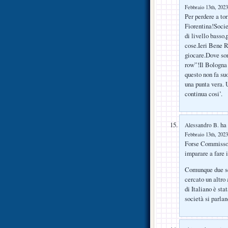
Febbraio 13th, 2023
Per perdere a to
Fiorentina!Socie
di livello bass
cose.Ieri Bene R
giocare.Dove son
row”!Il Bologna 
questo non fa s
una punta vera. 
continua cosi’.
ha 
Alessandro B.
Febbraio 13th, 2023
Forse Commisso p
imparare a fare 
Comunque due se
cercato un altro
di Italiano è sta
società si parla