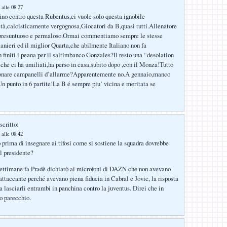
 alle 08:27
rino contro questa Rubentus,ci vuole solo questa ignobile
tà,calcisticamente vergognosa,Giocatori da B,quasi tutti.Allenatore
o,presuntuoso e permaloso.Ormai commentiamo sempre le stesse
anieri ed il miglior Quarta,che abilmente Italiano non fa
 finiti i peana per il saltimbanco Gonzales?Il resto una “desolation
che ci ha umiliati,ha perso in casa,subito dopo ,con il Monza!Tutto
uonare campanelli d’allarme?Apparentemente no.A gennaio,manco
Un punto in 6 partite!La B é sempre piu’ vicina e meritata se
scritto:
 alle 08:42
rima di insegnare ai tifosi come si sostiene la squadra dovrebbe
il presidente?
ttimane fa Pradè dichiarò ai microfoni di DAZN che non avevano
 attaccante perché avevano piena fiducia in Cabral e Jovic, la risposta
ta lasciarli entrambi in panchina contro la juventus. Direi che in
no parecchio.