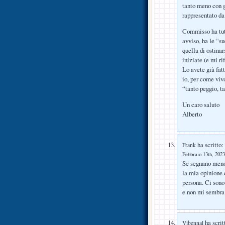
tanto meno con g
rappresentato da
Commisso ha tutt
avviso, ha le “su
quella di ostina
iniziate (e mi ri
Lo avete già fat
io, per come vivo
“tanto peggio, t
Un caro saluto
Alberto
ha scritto:
Frank
Febbraio 13th, 2023
Se segnano meno 
la mia opinione 
persona. Ci son
e non mi sembra 
ha scrit
Vibennal