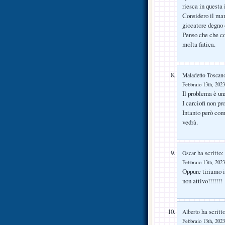
riesca in questa
Considero il mar
giocatore degno 
Penso che che co
molta fatica.
Maladetto Toscan
Febbraio 13th, 2023
Il problema è una
I carciofi non p
Intanto però comi
vedrà.
ha scritto:
Oscar
Febbraio 13th, 2023
Oppure tiriamo i
non attivo!!!!!!!
ha scritto
Alberto
Febbraio 13th, 2023