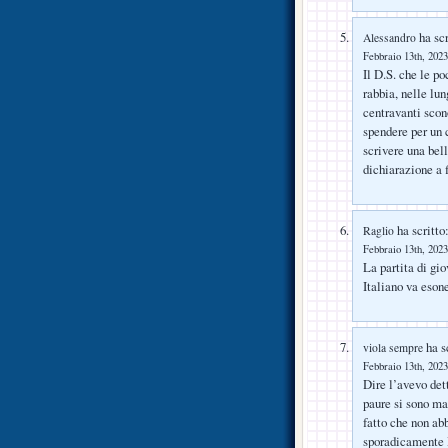
ha scr
Alessandro
Febbraio 13th, 2023
Il D.S. che le po
rabbia, nelle lu
centravanti scon
spendere per un 
scrivere una bel
dichiarazione a
ha scritto
Raglio
Febbraio 13th, 2023
La partita di gi
Italiano va esone
ha sc
viola sempre
Febbraio 13th, 2023
Dire l’avevo det
paure si sono ma
fatto che non abb
sporadicamente 