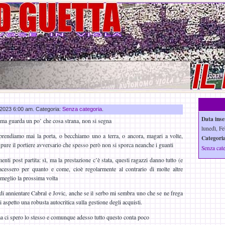
b 2023 6:00 am. Categoria:
Senza categoria
.
Data inse
, ma guarda un po’ che cosa strana, non si segna
lunedì, Fe
prendiamo mai la porta, o becchiamo uno a terra, o ancora, magari a volte,
Categoria
 pure il portiere avversario che spesso però non si sporca neanche i guanti
Senza cat
enti post partita: sì, ma la prestazione c’è stata, questi ragazzi danno tutto (e
acessero per quanto e come, cioè regolarmente al contrario di molte altre
 meglio la prossima volta
di annientare Cabral e Jovic, anche se il serbo mi sembra uno che se ne frega
i aspetto una robusta autocritica sulla gestione degli acquisti.
a ci spero lo stesso e comunque adesso tutto questo conta poco