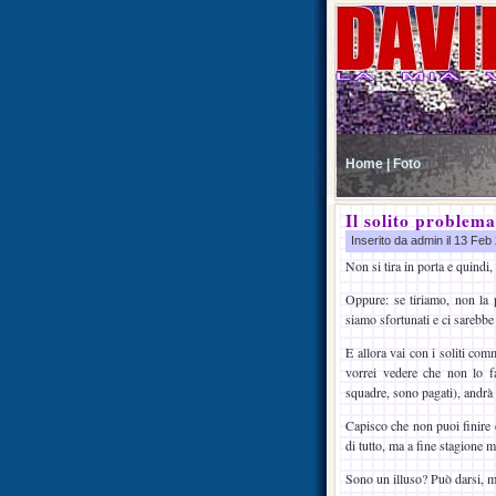
Home |
Foto
Il solito problema
Inserito da admin il 13 Fe
Non si tira in porta e quindi
Oppure: se tiriamo, non la 
siamo sfortunati e ci sarebbe
E allora vai con i soliti comm
vorrei vedere che non lo f
squadre, sono pagati), andrà
Capisco che non puoi finire 
di tutto, ma a fine stagione m
Sono un illuso? Può darsi, m