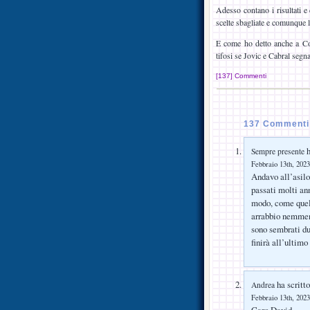
Adesso contano i risultati e 
scelte sbagliate e comunque l
E come ho detto anche a Com
tifosi se Jovic e Cabral seg
[137] Commenti
137 Commenti 
h
Sempre presente
Febbraio 13th, 2023
Andavo all’asilo
passati molti an
modo, come quel 
arrabbio nemmeno
sono sembrati du
finirà all’ultimo
ha scritto
Andrea
Febbraio 13th, 2023
Caro David