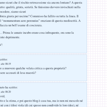
iamo sicuri che il rischio retrocessione sia ancora lontano? A questa
to: qualità, grinta, serietà. Se finissimo davvero invischiati nella
rocedere, siamo sicuri
orza giusta per uscirne? Commisso ha fallito su tutta la linea. Il
 il “monumentum aere perennius” oraziano di questa mediocrità. A
faccia un bell’esame di coscienza.
 Prima le annate incubo erano cosa infrequente, ora sono la
ente deprimente.
V!
critto:
 alle 08:19
e a muovere qualche velata critica a questa proprietà?
essere accusati di lesa maestà?
ha scritto:
neto
 alle 08:20
vid,
etto e la stima, e poi questo blog è casa tua, ma io non mi mescolo né
, né con i tifosi viola (di cui spesso non condivido le loro idee), né