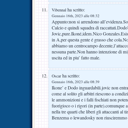
ha scritto:
Vibennal
Gennaio 16th, 2023 alle 08:32
Appunto:non si arrendono all’evidenza.So
Calcio e quindi squadra di raccattati.Dodo
Jovic,pure.Ikoné,idem.Nico Gonzales.Esist
in A,per questa gente é grasso che cola.
abbiamo un centrocampo decente,l’attacco 
nessuna parte.Non hanno intenzione di mig
uscita ed in piu’ fatto male.
ha scritto:
Oscar
Gennaio 16th, 2023 alle 08:39
Ikone’ e Dodo inguardabili.jovic non ent
come al solito gli arbitri riescono a condiz
le ammonizioni e i falli fischiati non poten
fuorigioco o i rigori (in parte).comunque a
nella tre quarti che liberi gli attaccanti al
Benzema o lewandosky non riusciremmo a