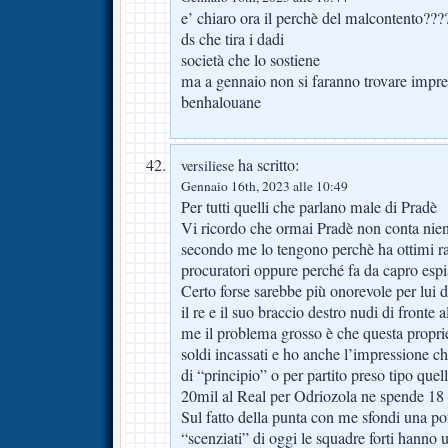
e’ chiaro ora il perchè del malcontento???
ds che tira i dadi
società che lo sostiene
ma a gennaio non si faranno trovare impre
benhalouane
ha scritto:
versiliese
Gennaio 16th, 2023 alle 10:49
Per tutti quelli che parlano male di Pradè
Vi ricordo che ormai Pradè non conta nient
secondo me lo tengono perchè ha ottimi ra
procuratori oppure perché fa da capro espi
Certo forse sarebbe più onorevole per lui d
il re e il suo braccio destro nudi di fronte 
me il problema grosso è che questa propri
soldi incassati e ho anche l’impressione c
di “principio” o per partito preso tipo quel
20mil al Real per Odriozola ne spende 18
Sul fatto della punta con me sfondi una por
“scenziati” di oggi le squadre forti hanno