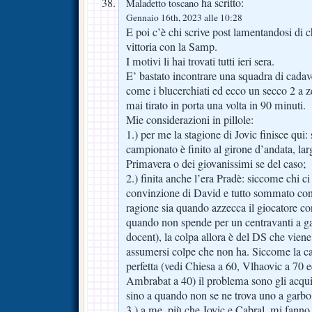
ha scritto:
Maladetto toscano
Gennaio 16th, 2023 alle 10:28
E poi c’è chi scrive post lamentandosi di c
vittoria con la Samp.
I motivi li hai trovati tutti ieri sera.
E’ bastato incontrare una squadra di cada
come i blucerchiati ed ecco un secco 2 a z
mai tirato in porta una volta in 90 minuti.
Mie considerazioni in pillole:
1.) per me la stagione di Jovic finisce qui:
campionato è finito al girone d’andata, larg
Primavera o dei giovanissimi se del caso;
2.) finita anche l’era Pradè: siccome chi ci
convinzione di David e tutto sommato con
ragione sia quando azzecca il giocatore con
quando non spende per un centravanti a ga
docent), la colpa allora è del DS che vien
assumersi colpe che non ha. Siccome la c
perfetta (vedi Chiesa a 60, Vlhaovic a 70 
Ambrabat a 40) il problema sono gli acqui
sino a quando non se ne trova uno a garbo
3.) a me, più che Jovic e Cabral, mi fann