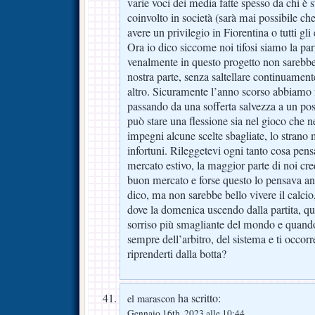
varie voci dei media fatte spesso da chi è st
coinvolto in società (sarà mai possibile che 
avere un privilegio in Fiorentina o tutti gli
Ora io dico siccome noi tifosi siamo la pa
venalmente in questo progetto non sarebbe
nostra parte, senza saltellare continuamen
altro. Sicuramente l’anno scorso abbiamo f
passando da una sofferta salvezza a un pos
può stare una flessione sia nel gioco che n
impegni alcune scelte sbagliate, lo strano
infortuni. Rileggetevi ogni tanto cosa pen
mercato estivo, la maggior parte di noi cr
buon mercato e forse questo lo pensava anc
dico, ma non sarebbe bello vivere il calci
dove la domenica uscendo dalla partita, qu
sorriso più smagliante del mondo e quando
sempre dell’arbitro, del sistema e ti occor
riprenderti dalla botta?
ha scritto:
el marascon
Gennaio 16th, 2023 alle 10:44