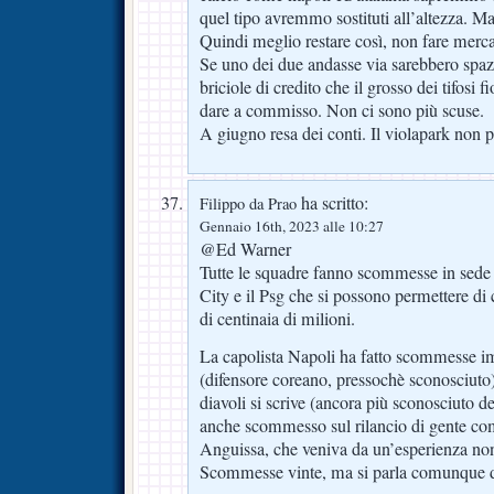
quel tipo avremmo sostituti all’altezza. M
Quindi meglio restare così, non fare merca
Se uno dei due andasse via sarebbero spaz
briciole di credito che il grosso dei tifosi f
dare a commisso. Non ci sono più scuse.
A giugno resa dei conti. Il violapark non p
ha scritto:
Filippo da Prao
Gennaio 16th, 2023 alle 10:27
@Ed Warner
Tutte le squadre fanno scommesse in sede d
City e il Psg che si possono permettere di
di centinaia di milioni.
La capolista Napoli ha fatto scommesse im
(difensore coreano, pressochè sconosciuto
diavoli si scrive (ancora più sconosciuto d
anche scommesso sul rilancio di gente co
Anguissa, che veniva da un’esperienza non 
Scommesse vinte, ma si parla comunque 