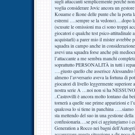
sugli attaccanti semplicemente perché non 
voglia considerare Jovic ancora un gestore 
Kouame e Ikone delle punte che la porta la
estremi ….sempre se la vedono)….dopo la
(scusate le omissioni ma ci sono troppi acc
giocatori e qualche test psico-attitudinale
acquistarli) a parer mio il mister avrebbe 
squadra in campo anche in considerazione d
avevi una squadra forse anche più mediocr
l’attaccante a me sembra manchi completa
soprattutto PERSONALITÀ in tutti i repar
….giusto quello che asserisce Alessandro
almeno l’avversario aveva la fortuna di po
giocatori di livello leggermente superiore 
nostra serie A …noi non si ha NESSUNO di 
..Castrovilli è ancora molto lontano dai be
tornerà a quelle sue prime apparizioni e l’
qualcosa lo si tiene in panchina …..siamo 
sta mettendo del suo in una gestione della 
confusionaria….se poi ci aggiungiamo i cor
Generation a Rocco nei bagni dell’Autogrill
accarezzare questa situazione a dir poco