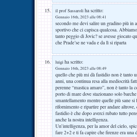
ha scritto:
il prof Sassaroli
Gennaio 16th, 2023 alle 08:41
secondo me devi salire un gradino più in al
sportivo che ci capisca qualcosa. Abbiam
tanto peggio di Jovic? se avesse giocato q
che Prade’se ne vada e da lì si riparta
ha scritto:
luigi
Gennaio 16th, 2023 alle 08:49
quello che più mi dà fastidio non è tanto
anni, una continua resa alla mediocrità fatt
perenne “mastica amaro”, non è tanto la c
porto di mare dove stazionano solo barche
smantellamento mentre quelle più sane si 
rifornimento e ripartire per andare altrove,
fastidio è che dopo averci rubato tutto pen
anche la nostra intelligenza.
Un’intelligenza, per la amor del cielo, spicc
fare 2+2 e ti fa capire che firenze era una 