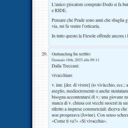
L’unico giocatore comprato Dodo si fa but
e RIDE.
Pensare che Prade sono anni che sbaglia g
via, mi fa venire l’orticaria.
In tutto questo la Fiesole offende ancora i 
ha scritto:
Ombanching
Gennaio 16th, 2023 alle 09:11
Dalla Treccani:
vivacchiare
v. intr. [der. di vivere] (io vivàcchio, ecc.;
meglio, mediocremente o anche stentatame
bisogna accontentarsi di v.; una giovane m
stanca di v. chiusa coi vecchi suoceri in un
riferito a imprese commerciali: diceva che
non prosperava (Jovine). Con senso scher
«Come ti va?» «Si vivacchia».