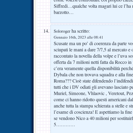
Siffredi…qualche volta magari lui ce l’ha 
barzotto…
ha scritto:
Soloroger
Gennaio 16th, 2023 alle 08:41
Scusate ma un po’ di coerenza da parte vost
sciupati le mani a dare 7/7,5 al mercato e
raccontato la novella della volpe e l’uva s
offerta da 7 milioni netti fatta da Rocco i
c’era veramente quella disponibilità perché
Dybala che non trovava squadra e alla fine
Roma??? Cioè state difendendo l’indifendi
tutti che i DV odiati gli avevano lasciato 
Muriel, Simeone, Vhlaovic , Veretout, Pez
come ci hanno ridotto questi americani da
anche tutta la stampa schierata a stelle e s
l’esame di coscienza! E aspettiamo la fin
se vendono Nico a 40 milioni per sostituir
5…………