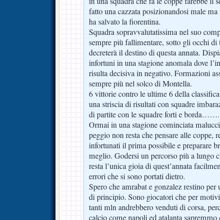
in una squadra che fa le coppe farebbe il s
fatto una cazzata posizionandosi male ma
ha salvato la fiorentina.
Squadra sopravvalutatissima nel suo comp
sempre più fallimentare, sotto gli occhi di
decreterà il destino di questa annata. Dispi
infortuni in una stagione anomala dove l’in
risulta decisiva in negativo. Formazioni ass
sempre più nel solco di Montella.
6 vittorie contro le ultime 6 della classific
una striscia di risultati con squadre imbaraz
di partite con le squadre forti e borda…….
Ormai in una stagione cominciata malucci
peggio non resta che pensare alle coppe, re
infortunati il prima possibile e preparare b
meglio. Godersi un percorso più a lungo 
resta l’unica gioia di quest’annata facilment
errori che si sono portati dietro.
Spero che amrabat e gonzalez restino per 
di principio. Sono giocatori che per motivi 
tanti mln andrebbero venduti di corsa, per
calcio come napoli ed atalanta sapremmo 