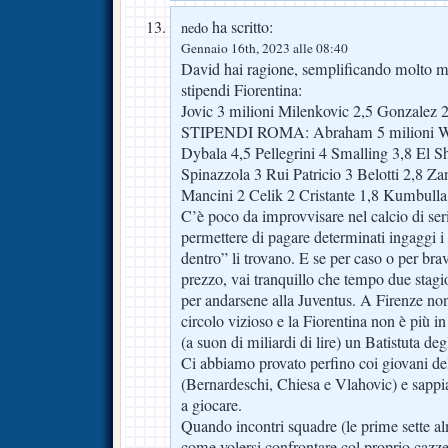
ha scritto:
nedo
Gennaio 16th, 2023 alle 08:40
David hai ragione, semplificando molto ma 
stipendi Fiorentina:
Jovic 3 milioni Milenkovic 2,5 Gonzalez 2
STIPENDI ROMA: Abraham 5 milioni W
Dybala 4,5 Pellegrini 4 Smalling 3,8 El S
Spinazzola 3 Rui Patricio 3 Belotti 2,8 Za
Mancini 2 Celik 2 Cristante 1,8 Kumbulla
C’è poco da improvvisare nel calcio di ser
permettere di pagare determinati ingaggi i 
dentro” li trovano. E se per caso o per bra
prezzo, vai tranquillo che tempo due stagion
per andarsene alla Juventus. A Firenze non
circolo vizioso e la Fiorentina non è più in
(a suon di miliardi di lire) un Batistuta deg
Ci abbiamo provato perfino coi giovani del
(Bernardeschi, Chiesa e Vlahovic) e sappi
a giocare.
Quando incontri squadre (le prime sette alm
come volersi confrontare col proprio cazz