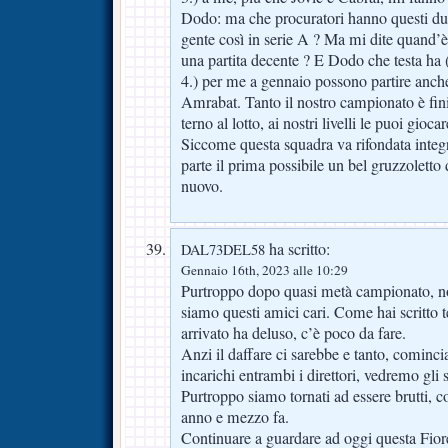
Dodo: ma che procuratori hanno questi du
gente così in serie A ? Ma mi dite quand’
una partita decente ? E Dodo che testa ha (
4.) per me a gennaio possono partire anch
Amrabat. Tanto il nostro campionato è fin
terno al lotto, ai nostri livelli le puoi gioc
Siccome questa squadra va rifondata inte
parte il prima possibile un bel gruzzolett
nuovo.
ha scritto:
DAL73DEL58
Gennaio 16th, 2023 alle 10:29
Purtroppo dopo quasi metà campionato, n
siamo questi amici cari. Come hai scritto te
arrivato ha deluso, c’è poco da fare.
Anzi il daffare ci sarebbe e tanto, cominci
incarichi entrambi i direttori, vedremo gli 
Purtroppo siamo tornati ad essere brutti,
anno e mezzo fa.
Continuare a guardare ad oggi questa Fior