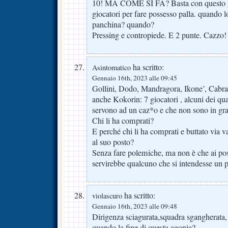
10! MA COME SI FA? Basta con questo g
giocatori per fare possesso palla. quando 
panchina? quando?
Pressing e contropiede. E 2 punte. Cazzo!
ha scritto:
Asintomatico
Gennaio 16th, 2023 alle 09:45
Gollini, Dodo, Mandragora, Ikone’, Cabral
anche Kokorin: 7 giocatori , alcuni dei qua
servono ad un caz*o e che non sono in gra
Chi li ha comprati?
E perché chi li ha comprati e buttato via v
al suo posto?
Senza fare polemiche, ma non è che ai po
servirebbe qualcuno che si intendesse un p
ha scritto:
violascuro
Gennaio 16th, 2023 alle 09:48
Dirigenza sciagurata,squadra sgangherata, 
quando la fine di questa agonia?