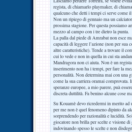
Lasciamo perdere Torreira, se volete evit
regista, di chiamarlo playmaker, di chiam
qualcuno che detti i tempi ci serve come il
Non un ripiego di gennaio ma un calciatore
prossima stagione. Per questa possiamo an
mezzo al campo con i tre dietro la punta.
La palla dal piede di Amrabat non esce mai 
capacità di leggere l’azione (non per sua c
altre caratteristiche). Tende a trovare il c
cui lo vede e non in quella in cui sta anda
Mandragora non ci aiuta. Non è un regista,
inserimento non ha i tempi, per fare la me
personalità. Non determina mai con una g
come la sua carriera oramai comprovata. I
speranze europee, a mio parere, puà essere
discreta duttilità. Fa benino alcune cose 
Su Kouamè devo ricredermi in merito ad 
per me non è quel fenomeno dipinto da alc
sorprendendo per razionalità e lucidità. So
giocatore non brilla per scelte e visione di
indovinando spesso le scelte e non disdegn