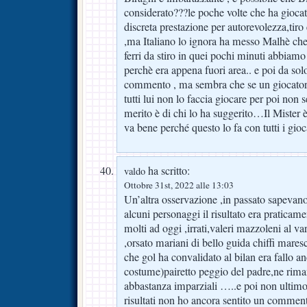
considerato???le poche volte che ha giocat
discreta prestazione per autorevolezza,tiro
,ma Italiano lo ignora ha messo Malhè che 
ferri da stiro in quei pochi minuti abbiamo
perchè era appena fuori area.. e poi da sol
commento , ma sembra che se un giocatore
tutti lui non lo faccia giocare per poi non s
merito è di chi lo ha suggerito…Il Mister è
va bene perché questo lo fa con tutti i gi
ha scritto:
valdo
Ottobre 31st, 2022 alle 13:03
Un’altra osservazione ,in passato sapevano
alcuni personaggi il risultato era pratica
molti ad oggi ,irrati,valeri mazzoleni al v
,orsato mariani di bello guida chiffi maresc
che gol ha convalidato al bilan era fallo an
costume)pairetto peggio del padre,ne rim
abbastanza imparziali …..e poi non ultimo
risultati non ho ancora sentito un comment