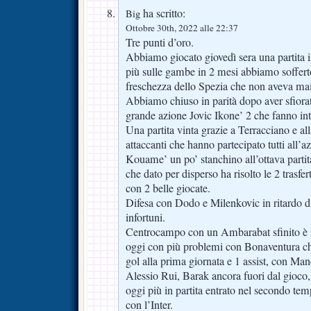
ha scritto:
Big
Ottobre 30th, 2022 alle 22:37
Tre punti d’oro.
Abbiamo giocato giovedì sera una partita in
più sulle gambe in 2 mesi abbiamo soffert
freschezza dello Spezia che non aveva mai
Abbiamo chiuso in parità dopo aver sfiora
grande azione Jovic Ikone’ 2 che fanno int
Una partita vinta grazie a Terracciano e al
attaccanti che hanno partecipato tutti all’a
Kouame’ un po’ stanchino all’ottava parti
che dato per disperso ha risolto le 2 trasfer
con 2 belle giocate.
Difesa con Dodo e Milenkovic in ritardo d
infortuni.
Centrocampo con un Ambarabat sfinito è il
oggi con più problemi con Bonaventura che
gol alla prima giornata e 1 assist, con Man
Alessio Rui, Barak ancora fuori dal gioc
oggi più in partita entrato nel secondo tem
con l’Inter.