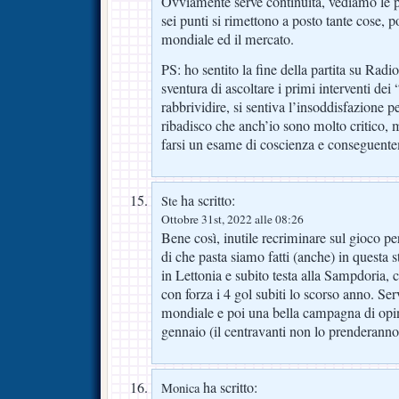
Ovviamente serve continuità, vediamo le 
sei punti si rimettono a posto tante cose, po
mondiale ed il mercato.
PS: ho sentito la fine della partita su Rad
sventura di ascoltare i primi interventi dei 
rabbrividire, si sentiva l’insoddisfazione p
ribadisco che anch’io sono molto critico, 
farsi un esame di coscienza e conseguentem
ha scritto:
Ste
Ottobre 31st, 2022 alle 08:26
Bene così, inutile recriminare sul gioco 
di che pasta siamo fatti (anche) in questa
in Lettonia e subito testa alla Sampdoria, c
con forza i 4 gol subiti lo scorso anno. Se
mondiale e poi una bella campagna di opi
gennaio (il centravanti non lo prenderanno 
ha scritto:
Monica