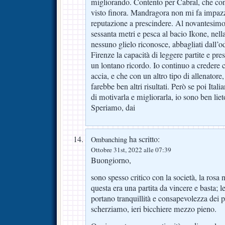
migliorando. Contento per Cabral, che con
visto finora. Mandragora non mi fa impazzi
reputazione a prescindere. Al novantesimo
sessanta metri e pesca al bacio Ikone, nell
nessuno glielo riconosce, abbagliati dall’o
Firenze la capacità di leggere partite e pre
un lontano ricordo. Io continuo a credere 
accia, e che con un altro tipo di allenator
farebbe ben altri risultati. Però se poi Ital
di motivarla e migliorarla, io sono ben liet
Speriamo, dai
ha scritto:
Ombanching
Ottobre 31st, 2022 alle 07:39
Buongiorno,
sono spesso critico con la società, la ros
questa era una partita da vincere e basta; l
portano tranquillità e consapevolezza dei 
scherziamo, ieri bicchiere mezzo pieno.