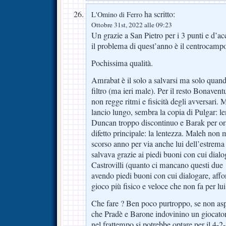
ha scritto:
L'Omino di Ferro
Ottobre 31st, 2022 alle 09:23
Un grazie a San Pietro per i 3 punti e d’
il problema di quest’anno è il centrocamp
Pochissima qualità.
Amrabat è il solo a salvarsi ma solo quand
filtro (ma ieri male). Per il resto Bonaven
non regge ritmi e fisicità degli avversari.
lancio lungo, sembra la copia di Pulgar: l
Duncan troppo discontinuo e Barak per ora 
difetto principale: la lentezza. Maleh non
scorso anno per via anche lui dell’estrema
salvava grazie ai piedi buoni con cui dial
Castrovilli (quanto ci mancano questi due 
avendo piedi buoni con cui dialogare, affo
gioco più fisico e veloce che non fa per lui
Che fare ? Ben poco purtroppo, se non aspe
che Pradè e Barone indovinino un giocato
nel frattempo si potrebbe optare per il 4-2