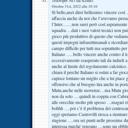
ha scritto:
Triioviper NI3
Ottobre 31st, 2022 alle 10:16
Sì bello,anzi direi bellissimo vincere così
affaccia anche da noi che l’avevamo pers
l’Inter……non sarei però così aspramente c
squadra….dati i suoi valori tecnici non 
gioco più produttivo di questo che vediamo,
questi impegni infrasettimanali e ricordia
campo difficile per tutti ma soprattutto pe
Italiano …..bello vincere anche contro il lo
eccessivamente esasperato tali da indurli a 
anche al limite del regolamento calcistic
chiara il perché Italiano si ostini a far gio
capisce lontano un miglio che a lui piace g
offensivo che al bisogno tira anche in por
Mutu,anche nelle movenze…ma Mutu gioc
non da solo ….quindi in coppia con Cabral
alle orecchie molto più spesso …magari r
bohhh ….poi c’è il problema del centroc
oggi speriamo Castrovilli riesca a rientrare
stagione ….ora sei punti nelle prossime 
interessa purché vengano …sono un obbl