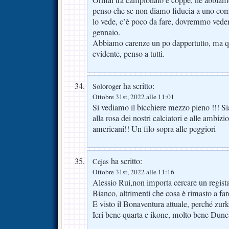
Ormai tra campionato e coppe, ne abbiamo v
penso che se non diamo fiducia a uno com
lo vede, c’è poco da fare, dovremmo veder
gennaio.
Abbiamo carenze un po dappertutto, ma que
evidente, penso a tutti.
ha scritto:
Soloroger
Ottobre 31st, 2022 alle 11:01
Si vediamo il bicchiere mezzo pieno !!! Si
alla rosa dei nostri calciatori e alle ambizi
americani!! Un filo sopra alle peggiori
ha scritto:
Cejas
Ottobre 31st, 2022 alle 11:16
Alessio Rui,non importa cercare un regist
Bianco, altrimenti che cosa è rimasto a far
E visto il Bonaventura attuale, perché zu
Ieri bene quarta e ikone, molto bene Dunc