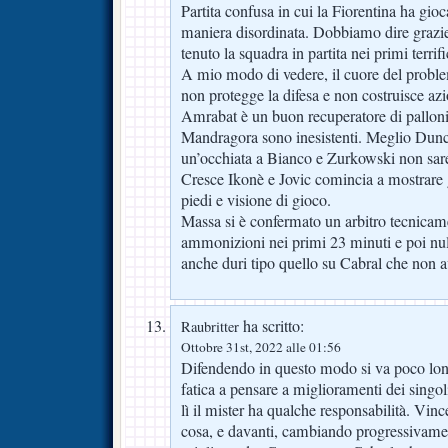
Partita confusa in cui la Fiorentina ha gioc
maniera disordinata. Dobbiamo dire grazi
tenuto la squadra in partita nei primi terrifi
A mio modo di vedere, il cuore del probl
non protegge la difesa e non costruisce azi
Amrabat è un buon recuperatore di pallon
Mandragora sono inesistenti. Meglio Dunca
un’occhiata a Bianco e Zurkowski non sare
Cresce Ikonè e Jovic comincia a mostrare g
piedi e visione di gioco.
Massa si è confermato un arbitro tecnica
ammonizioni nei primi 23 minuti e poi null
anche duri tipo quello su Cabral che non a
ha scritto:
Raubritter
Ottobre 31st, 2022 alle 01:56
Difendendo in questo modo si va poco lon
fatica a pensare a miglioramenti dei singol
lì il mister ha qualche responsabilità. V
cosa, e davanti, cambiando progressivam