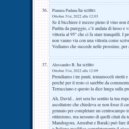
ha scritto:
Pianura Padana
Ottobre 31st, 2022 alle 12:03
Se il bicchiere è mezzo pieno il vino non 
Partita da pareggio, c’è andata di lusso e
vittoria al 95° che ci fa stare tranquilli. I 
non vanno via con una vittoria come scrive
Vediamo che succede nelle prossime, per a
ha scritto:
Alessandro B.
Ottobre 31st, 2022 alle 12:09
Prendiamo i tre punti, teniamoceli stretti e
perché per il resto ci sarebbe da commenta
Terracciano e questo la dice lunga sulla pr
Ah, David…ieri sera ho sentito la tua risp
ascoltatore che chiedeva se non fosse il ca
gennaio per completare un centrocampo i
ottimismo, ma nessuno di quelli citati da 
Mandragora, Amrabat e Barak) può fare il 
o Italiano modifica completamente il gioco