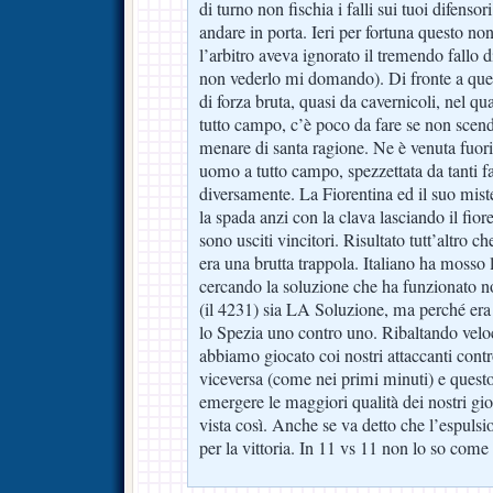
di turno non fischia i falli sui tuoi difensori
andare in porta. Ieri per fortuna questo no
l’arbitro aveva ignorato il tremendo fallo 
non vederlo mi domando). Di fronte a ques
di forza bruta, quasi da cavernicoli, nel qua
tutto campo, c’è poco da fare se non scend
menare di santa ragione. Ne è venuta fuor
uomo a tutto campo, spezzettata da tanti fa
diversamente. La Fiorentina ed il suo mis
la spada anzi con la clava lasciando il fiore
sono usciti vincitori. Risultato tutt’altro 
era una brutta trappola. Italiano ha mosso
cercando la soluzione che ha funzionato n
(il 4231) sia LA Soluzione, ma perché era
lo Spezia uno contro uno. Ribaltando ve
abbiamo giocato coi nostri attaccanti contr
viceversa (come nei primi minuti) e quest
emergere le maggiori qualità dei nostri gi
vista così. Anche se va detto che l’espulsio
per la vittoria. In 11 vs 11 non lo so come 