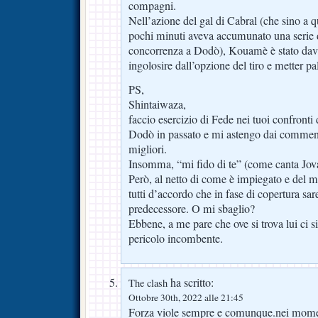
compagni.
Nell’azione del gal di Cabral (che sino a
pochi minuti aveva accumunato una serie di
concorrenza a Dodò), Kouamè è stato davv
ingolosire dall’opzione del tiro e metter p
PS,
Shintaiwaza,
faccio esercizio di Fede nei tuoi confronti 
Dodò in passato e mi astengo dai commenti
migliori.
Insomma, “mi fido di te” (come canta Jova
Però, al netto di come è impiegato e del 
tutti d’accordo che in fase di copertura sar
predecessore. O mi sbaglio?
Ebbene, a me pare che ove si trova lui ci s
pericolo incombente.
ha scritto:
The clash
Ottobre 30th, 2022 alle 21:45
Forza viole sempre e comunque.nei moment