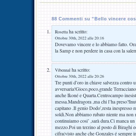
88 Commenti su “Bello vincere cos
ha scritto:
Rosetta
Ottobre 30th, 2022 alle 20:16
Dovevamo vincere e lo abbiamo fatto. Or
la Samp e non perdere in casa con la saler
ha scritto:
Vibennal
Ottobre 30th, 2022 alle 20:26
Tre punti d’oro in chiave salvezza contro u
avversaria!Gioco,poco,grande Terracciano,
anche Ikoné e Quarta.Centrocampo inesist
messa.Mandragora ,ma chi l’ha preso?Inuti
capitano .Il genio Dodo’,resta inespresso m
soldi.Non abbiamo rubato niente ma non 
continuiamo cosi’ ,sarà dura.Ci manca un c
mezzo.Poi un terzino al posto di Biraghi 
cifra(visto anche che Gonzales é sempre in