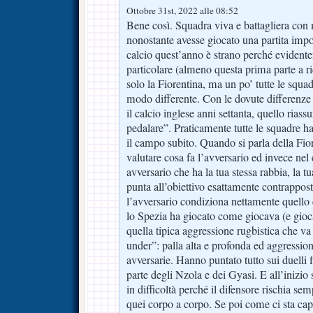
Ottobre 31st, 2022 alle 08:52
Bene così. Squadra viva e battagliera co
nonostante avesse giocato una partita impor
calcio quest’anno è strano perché eviden
particolare (almeno questa prima parte a 
solo la Fiorentina, ma un po’ tutte le squ
modo differente. Con le dovute differenze 
il calcio inglese anni settanta, quello riass
pedalare”. Praticamente tutte le squadre ha
il campo subito. Quando si parla della Fio
valutare cosa fa l’avversario ed invece nel 
avversario che ha la tua stessa rabbia, la t
punta all’obiettivo esattamente contrappost
l’avversario condiziona nettamente quello c
lo Spezia ha giocato come giocava (e gioca
quella tipica aggressione rugbistica che va
under”: palla alta e profonda ed aggression
avversarie. Hanno puntato tutto sui duelli fi
parte degli Nzola e dei Gyasi. E all’inizio
in difficoltà perché il difensore rischia sem
quei corpo a corpo. Se poi come ci sta cap