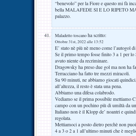
“benevolo” per la Fiore e questo mi fà in
bella MALAFEDE SI E LO RIPETO MA
palazzo.
ha scritto:
Maladetto toscano
Ottobre 31st, 2022 alle 13:52
E’ stato nè più nè meno come l’autogol d
Se il primo tempo fosse finito 3 a 1 per l
avuto niente da recriminare.
Dragowsky ha preso due gol ma non ha fa
Terracciano ha fatto tre mezzi miracoli.
Su 90 minuti, ne abbiamo giocati quindici
all’altezza, il resto è stata una pena.
Abbiamo una difesa colabrodo.
Vediamo se il prima possibile mettiamo Ca
campo con un pochino più di umiltà da un p
Italiano non è il Klopp de’ noantri e quin
regolata.
Mettiamoci a posto dietro perchè non puoi
4 a 3 o 2 a 1 all’ultimo minuti che è megli