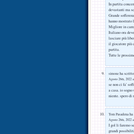
In partita conce
devastanti ma sc
Grande sofferenz
hanno mostrato l
Migliore in camp
Italiano ora dev
lasciare più libe
il giocatore più
partita.
Tutte le prossim
ha scritto
simone
Agosto 26th, 2022 a
se non ci fa’ so
a casa. io sogno
niente. spero di
ha 
Tom Pasadena
Agosto 26th, 2022 a
I gol li faremo 
grandi possibilit