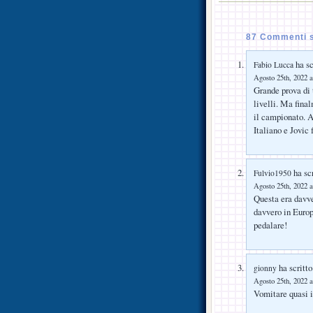
87 Commenti s
ha sc
Fabio Lucca
Agosto 25th, 2022 a
Grande prova di t
livelli. Ma fina
il campionato. A
Italiano e Jovic
ha scr
Fulvio1950
Agosto 25th, 2022 a
Questa era davve
davvero in Euro
pedalare!
ha scritto
gionny
Agosto 25th, 2022 a
Vomitare quasi 