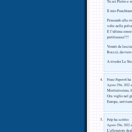
Tu sei Pietro e 
Il mio Panchina
Pensando alla ov
volte nella polver
E l’ultima emozi
partitaaaaa!!!!
Venuti da lascia
Rocco), davvero 
A riveder Le St
ha 
Franz Paperott
Agosto 25th, 2022 a
Meritatissima, b
Ora voglio nel g
Europa, arrivia
ha scritto:
Pulp
Agosto 25th, 2022 a
L’allenatore degl