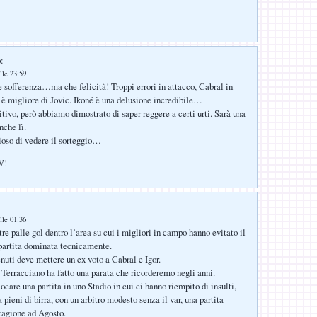
:
lle 23:59
offerenza…ma che felicità! Troppi errori in attacco, Cabral in
 migliore di Jovic. Ikoné è una delusione incredibile…
itivo, però abbiamo dimostrato di saper reggere a certi urti. Sarà una
nche lì.
ioso di vedere il sorteggio…
V!
lle 01:36
re palle gol dentro l’area su cui i migliori in campo hanno evitato il
 partita dominata tecnicamente.
nuti deve mettere un ex voto a Cabral e Igor.
6 Terracciano ha fatto una parata che ricorderemo negli anni.
ocare una partita in uno Stadio in cui ci hanno riempito di insulti,
a pieni di birra, con un arbitro modesto senza il var, una partita
stagione ad Agosto.