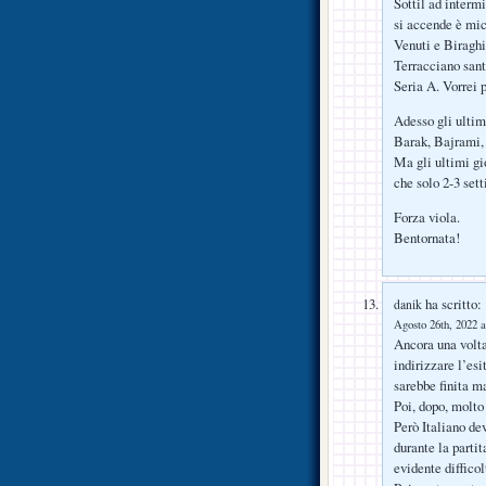
Sottil ad interm
si accende è mic
Venuti e Biraghi
Terracciano sant
Seria A. Vorrei 
Adesso gli ultim
Barak, Bajrami, 
Ma gli ultimi gi
che solo 2-3 set
Forza viola.
Bentornata!
ha scritto:
danik
Agosto 26th, 2022 a
Ancora una volta 
indirizzare l’esi
sarebbe finita m
Poi, dopo, molto
Però Italiano de
durante la parti
evidente difficol