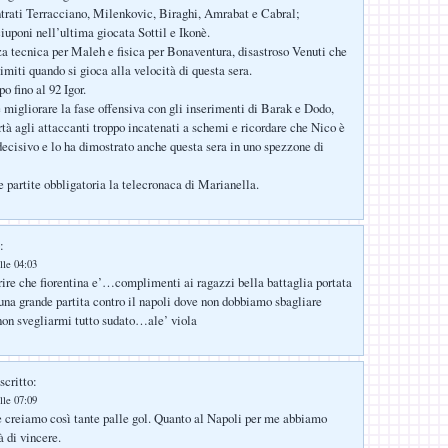
ntrati Terracciano, Milenkovic, Biraghi, Amrabat e Cabral;
iuponi nell’ultima giocata Sottil e Ikonè.
a tecnica per Maleh e fisica per Bonaventura, disastroso Venuti che
imiti quando si gioca alla velocità di questa sera.
o fino al 92 Igor.
e migliorare la fase offensiva con gli inserimenti di Barak e Dodo,
rtà agli attaccanti troppo incatenati a schemi e ricordare che Nico è
 decisivo e lo ha dimostrato anche questa sera in uno spezzone di
e partite obbligatoria la telecronaca di Marianella.
:
lle 04:03
ffrire che fiorentina e’…complimenti ai ragazzi bella battaglia portata
 una grande partita contro il napoli dove non dobbiamo sbagliare
 non svegliarmi tutto sudato…ale’ viola
scritto:
lle 07:09
se creiamo così tante palle gol. Quanto al Napoli per me abbiamo
à di vincere.