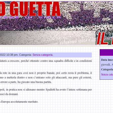
e
o 2022 10:38 pm. Categoria:
Senza categoria
.
Data inse
uterà a crescere, perché ottenuto contro una squadra difficile e in condizioni
giovedì, 
Categoria
a rete in una gara così non è proprio banale, poi certo resta il problema, il
Senza cat
mo a metterla dentro e non c’entrano solo gli attaccanti, ma pure gli esterni,
 errore a parte, ha giocato una buona partita.
oli, in pratica non si allenano mentre Spalletti ha avuto l’intera settimana per
amoci da domani.
n Europa assolutamente meritato.