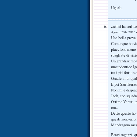
Uguali.
ha scritto
zachini
Agosto 25th, 2022 a
Una bella prova d
Comunque ho vist
piacciono meno g
sbagliate di visi
Un grandissimo C
mastodontico Igor
tra i più forti in
Grazie a lui qual
E poi San Terrac
Non mi è dispiac
Jack, con squadre
Ottimo Venuti, p
ora..
Detto questo ho 
questi sono error
Mandragora megl
Bravi ragazzi, q