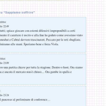
u “Sappiamo soffrire”
ritto:
lle 22:49
utti; spiace giocare con esterni difensivi improponibili a certi
lmente il carattere è uscito e alla fine ho goduto come avessimo vinto
mrabat e Cabral davvero trascinatori. Peccato per le reti sbagliate.
 finiranno alle mani. Speriamo bene e forza Viola.
itto:
lle 23:09
ro una partita chiave per tutta la stagione. Dentro o fuori. Ora siamo
pa e ancora il mercato non è chiuso… Ora gambe in spalla e
:
lle 23:24
il pancreas al preliminare di conference…