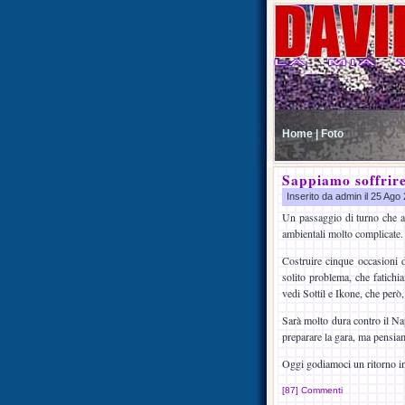
Home |
Foto
Sappiamo soffrir
Inserito da admin il 25 Ag
Un passaggio di turno che ai
ambientali molto complicate.
Costruire cinque occasioni d
solito problema, che fatichia
vedi Sottil e Ikone, che però,
Sarà molto dura contro il Nap
preparare la gara, ma pensi
Oggi godiamoci un ritorno i
[87] Commenti