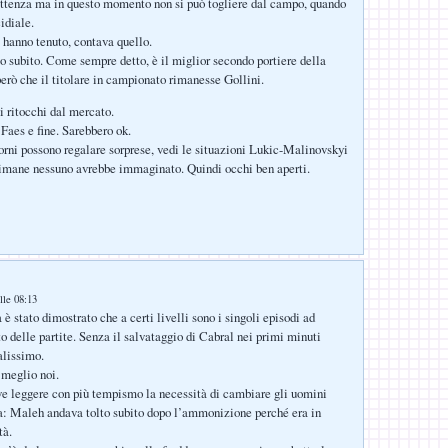
ittenza ma in questo momento non si può togliere dal campo, quando
idiale.
 hanno tenuto, contava quello.
o subito. Come sempre detto, è il miglior secondo portiere della
però che il titolare in campionato rimanesse Gollini.
i ritocchi dal mercato.
Faes e fine. Sarebbero ok.
orni possono regalare sorprese, vedi le situazioni Lukic-Malinovskyi
timane nessuno avrebbe immaginato. Quindi occhi ben aperti.
lle 08:13
è stato dimostrato che a certi livelli sono i singoli episodi ad
to delle partite. Senza il salvataggio di Cabral nei primi minuti
alissimo.
 meglio noi.
ve leggere con più tempismo la necessità di cambiare gli uomini
ta: Maleh andava tolto subito dopo l’ammonizione perché era in
tà.