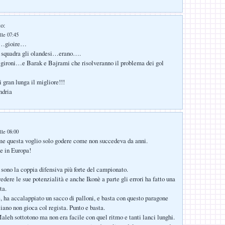
to:
lle 07:45
e…gioire…
 squadra gli olandesi…erano….
 gironi…e Barak e Bajrami che risolveranno il problema dei gol
 gran lunga il migliore!!!
ndria
lle 08:00
me questa voglio solo godere come non succedeva da anni.
e in Europa!
sono la coppia difensiva più forte del campionato.
edere le sue potenzialità e anche Ikonè a parte gli errori ha fatto una
ta.
 ha accalappiato un sacco di palloni, e basta con questo paragone
liano non gioca col regista. Punto e basta.
leh sottotono ma non era facile con quel ritmo e tanti lanci lunghi.