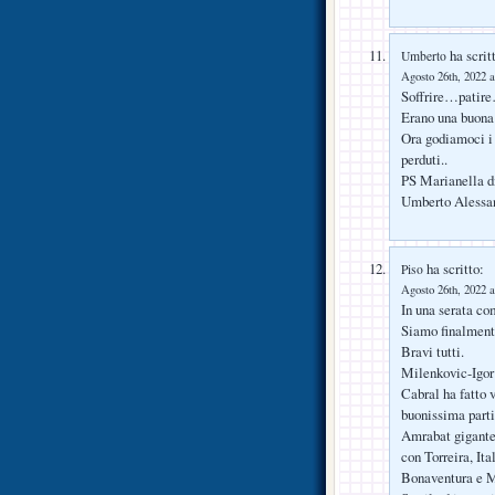
ha scrit
Umberto
Agosto 26th, 2022 a
Soffrire…patir
Erano una buona
Ora godiamoci i
perduti..
PS Marianella di
Umberto Alessa
ha scritto:
Piso
Agosto 26th, 2022 a
In una serata co
Siamo finalment
Bravi tutti.
Milenkovic-Igor 
Cabral ha fatto v
buonissima parti
Amrabat gigante,
con Torreira, Ita
Bonaventura e Ma