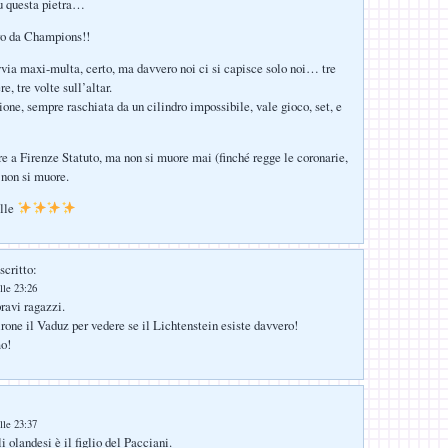
su questa pietra…
ro da Champions!!
via maxi-multa, certo, ma davvero noi ci si capisce solo noi… tre
e, tre volte sull’altar.
one, sempre raschiata da un cilindro impossibile, vale gioco, set, e
re a Firenze Statuto, ma non si muore mai (finché regge le coronarie,
non si muore.
elle
scritto:
lle 23:26
ravi ragazzi.
irone il Vaduz per vedere se il Lichtenstein esiste davvero!
mo!
lle 23:37
i olandesi è il figlio del Pacciani.