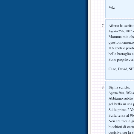
Vdz
ha scritto
Alberto
Agosto 25th, 2022 a
Mamma mia che s
questo momento è
Il Napoli è proib
bella battaglia a
Sono proprio cur
Ciao, David, SF
ha scritto:
Big
Agosto 26th, 2022 a
Abbiamo subito t
gol beffa in una
Sulle prime 2 Ve
Sulla terza al 9
Non era facile gi
bicchieri di cart
decisiva per la 