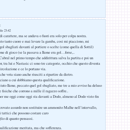
:
lle 23:42
i carattere, ma se andava o fuori era solo per colpa nostra.
o tanto cuore e mai levare la gamba, cosi mi piacciono, mi
ol sbagliati davanti al portiere o scelte (come quella di Sottil)
one di gioco (se la passava a Ikone era gol…forse,..
abral nel primo tempo che addirittura salva la partita e poi un
, tra lui e Nastasic ci sono tre categorie, occhio che questo diventa
 circolazione e ce lo portano via.
che vota siano anche riusciti a ripartire da dietro.
ciano a cui dobbiamo questa qualificazione.
iuto Ikone, peccato quel gol sbagliato, me tre a mio avviso ha deluso
 fisiche che corrono a mille il ragazzo soffre..
er me oggi come oggi sta davanti a Dodo, almeno al Dodo visto fin
trovato assurdo non sostituire un ammonito Malhe nell’intervallo,
i tattici che possono costare caro
io di quanto pensassi.
ualificazione meritata, ma che sofferenza.