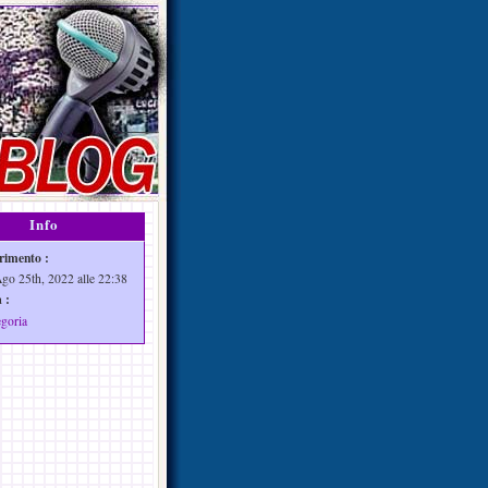
Info
rimento :
Ago 25th, 2022 alle 22:38
 :
egoria